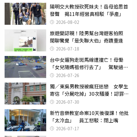
陽明交大教授砍死妹夫！岳母追思首
發聲 揭11年經營真相駁「爭產」
2026-08-02
旅遊變認親！陸男幫台灣遊客拍照
閒聊驚覺「是失聯大伯」奇蹟重逢
2026-07-18
台中女遛狗走斑馬線遭撞亡！母慟
「女兒隨媽祖修行去了」 駕駛過失
致死判9月
2026-07-26
獨／東吳男教授被瘋狂迷戀 女學生
寄信「分屍吃掉」30次騷擾！認罪免
關
2026-07-30
新竹音樂教室命案10天後復課！他批
「太冷血」 員工怒駁：閉上嘴
2026-07-17