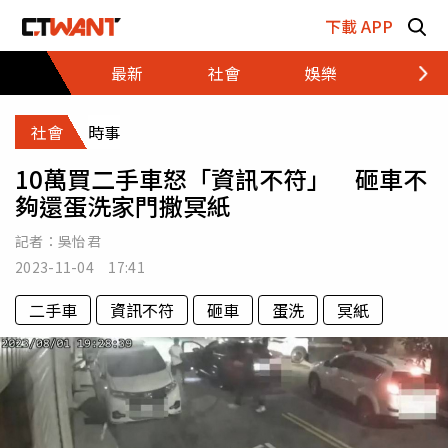
跳至主要內容區塊
下載 APP
最新
社會
娛樂
財經
社會
時事
10萬買二手車怒「資訊不符」 砸車不
夠還蛋洗家門撒冥紙
記者：
吳怡君
2023-11-04 17:41
二手車
資訊不符
砸車
蛋洗
冥紙