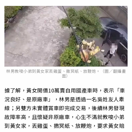
林男教唆小弟到黃女家丟雞蛋、撒冥紙、放鞭炮。（圖／翻攝畫
面）
據了解，黃女開價10萬賣自用國產車時，表示「車
況良好、是原廠車」，林男是透過一名吳姓友人牽
線；另雙方未實體賞車即完成交易，後續林男發現
故障率高，且懷疑非原廠車，心生不滿就教唆小弟
到黃女家，丟雞蛋、撒冥紙、放鞭炮，要求黃女賠