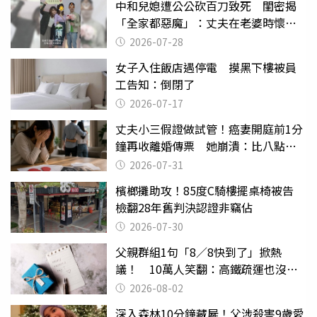
中和兒媳遭公公砍百刀致死 閨密揭
「全家都惡魔」：丈夫在老婆時懷孕
摔東西
2026-07-28
女子入住飯店遇停電 摸黑下樓被員
工告知：倒閉了
2026-07-17
丈夫小三假證做試管！癌妻開庭前1分
鐘再收離婚傳票 她崩潰：比八點檔
還扯
2026-07-31
檳榔攤助攻！85度C騎樓擺桌椅被告
檢翻28年舊判決認證非竊佔
2026-07-30
父親群組1句「8／8快到了」掀熱
議！ 10萬人笑翻：高鐵疏運也沒列
父親節
2026-08-02
深入森林10分鐘藏屍！父涉殺害9歲愛