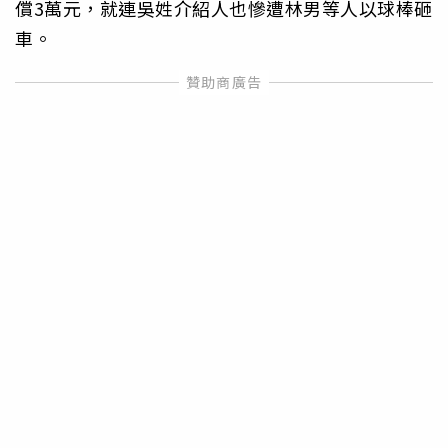
償3萬元，就連吳姓介紹人也慘遭林男等人以球棒砸
車。