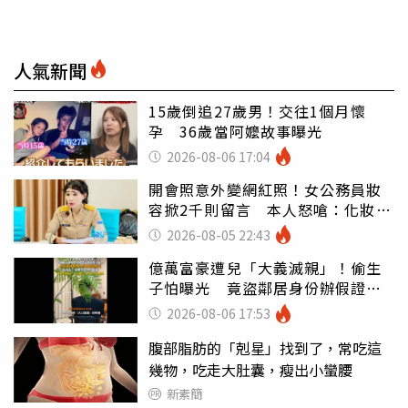
人氣新聞
15歲倒追27歲男！交往1個月懷
孕 36歲當阿嬤故事曝光
2026-08-06 17:04
開會照意外變網紅照！女公務員妝
容掀2千則留言 本人怒嗆：化妝有
錯嗎
2026-08-05 22:43
億萬富豪遭兒「大義滅親」！偷生
子怕曝光 竟盜鄰居身份辦假證落
戶
2026-08-06 17:53
腹部脂肪的「剋星」找到了，常吃這
幾物，吃走大肚囊，瘦出小蠻腰
新素簡