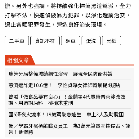
辦。另外也強調，將持續強化掃蕩黑道幫派，全力
打擊不法，快速偵破暴力犯罪，以淨化選前治安，
遏止各類犯罪發生，營造良好治安環境。
二手車
資訊不符
砸車
蛋洗
冥紙
相關文章
瑞芳分局整備城鎮韌性演習 展現全民防衛共識
慈濟遭詐走10.6億！ 李怡貞曝女律師背景提4疑點
曾喊「做食品要有良心」！金蘭第4代賣康普茶涉改效
期、用過期原料 桃檢求重刑
國5深夜火燒車！19歲駕駛急逃生 車上3人及時脫困
獨／學霸牙醫槓離職女員工 為3萬元筆電互控侵占、誣
告！他慘勝