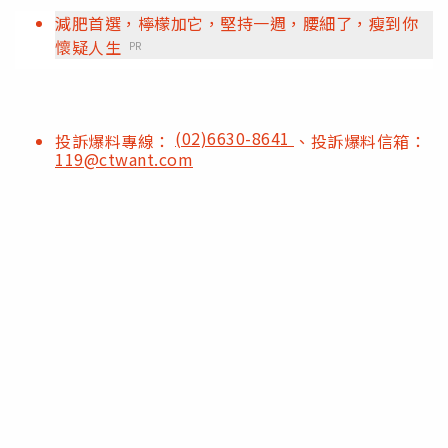
減肥首選，檸檬加它，堅持一週，腰細了，瘦到你
懷疑人生
PR
(02)6630-8641
投訴爆料專線：
、投訴爆料信箱：
119@ctwant.com