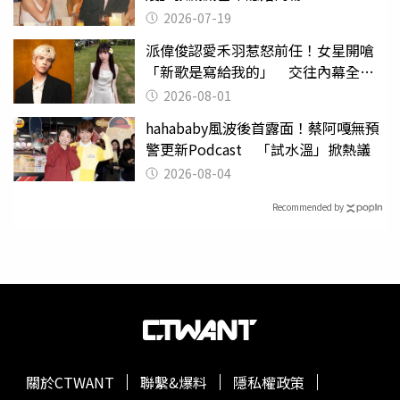
2026-07-19
派偉俊認愛禾羽惹怒前任！女星開嗆
「新歌是寫給我的」 交往內幕全說
了
2026-08-01
hahababy風波後首露面！蔡阿嘎無預
警更新Podcast 「試水溫」掀熱議
2026-08-04
Recommended by
關於CTWANT
聯繫&爆料
隱私權政策