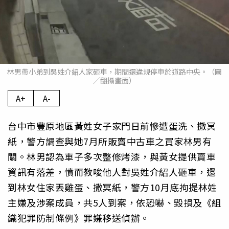
林男帶小弟到吳姓介紹人家砸車，期間還違規停車於道路中央。（圖
／翻攝畫面）
A+
A-
台中市豐原地區黃姓女子家門日前慘遭蛋洗、撒冥
紙，警方調查與她7月所販賣中古車之買家林男有
關。林男認為車子多次整修烤漆，與黃女提供賣車
資訊有落差，憤而教唆他人對吳姓介紹人砸車，還
到林女住家丟雞蛋、撒冥紙，警方10月底拘提林姓
主嫌及涉案成員，共5人到案，依恐嚇、毀損及《組
織犯罪防制條例》罪嫌移送偵辦。