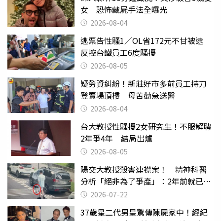
女 恐怖藏屍手法全曝光
2026-08-04
逃票告性騷1／OL省172元不甘被逮
反控台鐵員工6度騷擾
2026-08-05
疑勞資糾紛！新莊好市多前員工持刀
登賣場頂樓 母苦勸急送醫
2026-08-04
台大教授性騷擾2女研究生！不服解聘
2年爭4年 結局出爐
2026-08-05
陽交大教授殺害連襟案！ 精神科醫
分析「絕非為了爭產」：2年前就已言
行詭異
2026-07-22
37歲星二代男星驚傳陳屍家中！經紀