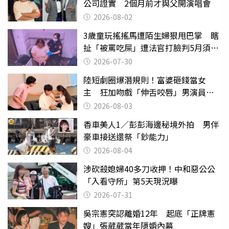
公司證實 2個月前才與父開演唱會
2026-08-02
3歲童玩搖搖馬遭陌生婦狠甩巴掌 瞎
扯「被罵吃屎」遭法官打臉判5月須入
監
2026-07-30
陸短劇圈爆潛規則！富婆砸錢當女
主 狂加吻戲「伸舌咬唇」男演員崩
潰
2026-08-03
香車美人1／彭彭海邊秘境外拍 男伴
豪車接送還祭「鈔能力」
2026-08-04
涉砍殺媳婦40多刀收押！中和惡公公
「入看守所」第5天現況曝
2026-07-31
吳宗憲突認離婚12年 起底「正牌憲
嫂」張葳葳當年隱婚內幕