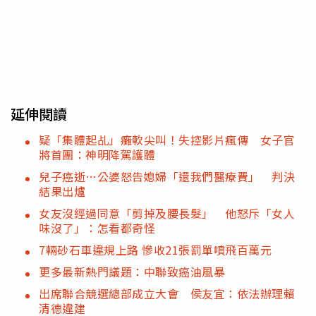
延伸閱讀
疑「集體起乩」癱軟尖叫！失控影片瘋傳 女子官
將首團：神明降駕護體
兒子癌逝…公婆怒告媳婦「還我們醫療費」 判決
結果出爐
女友沒經過同意「剪掉及腰長髮」 他怒斥「女人
味沒了」：怎看都奇怪
7輛砂石車違規上路 慘收21張罰單噴飛百萬元
更多最新熱門議題：中聯致癌油風暴
出席聯合競選總部成立大會 侯友宜：依法辦理賴
清德違建