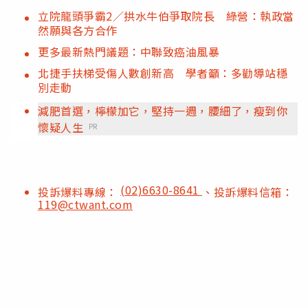
立院龍頭爭霸2／拱水牛伯爭取院長 綠營：執政當
然願與各方合作
更多最新熱門議題：中聯致癌油風暴
北捷手扶梯受傷人數創新高 學者籲：多勸導站穩
別走動
減肥首選，檸檬加它，堅持一週，腰細了，瘦到你
懷疑人生
PR
(02)6630-8641
投訴爆料專線：
、投訴爆料信箱：
119@ctwant.com