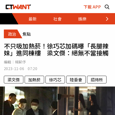
跳至主要內容區塊
下載 APP
最新
社會
娛樂
財經
政治
焦點
不只吸加熱菸！徐巧芯加碼曝「長腿辣
妹」進同棟樓 梁文傑：絕無不當接觸
編輯：
楊絜伃
2023-11-06 07:20
梁文傑
加熱菸
徐巧芯
陸委會
招待所