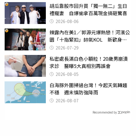
胡瓜靠股市回升買「獨一無二」生日
禮寵妻 自爆偷拿百萬現金搞砸驚喜
2026-08-06
辣露內在美1／郭源元爆熱戀！河濱公
園「十指緊扣」帥氣KOL 新歡身份
曝光
2026-07-29
私密處長滿白色小顆粒！20歲男崩潰
求診 醫曝5大真相別再誤會
2026-08-05
白海豚外圍掃過台灣！今起天氣轉趨
不穩 週末慎防強降雨
2026-08-07
Recommended by