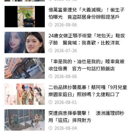
億萬富豪遭兒「大義滅親」！偷生子
怕曝光 竟盜鄰居身份辦假證落戶
2026-08-06
24歲女做正顎手術變「地包天」鞋拔
子臉 醫竟喊：我喜歡，比較洋氣
2026-07-26
「車是我的、油也是我的」睡車竟被
收住宿費 官方一句話打臉飯店
2026-08-06
二伯品牌抄襲風暴！蔡阿嘎「9月兒童
樂園家庭日」照辦嗎？北捷鬆口了
2026-08-01
突遭病患揮拳襲擊！ 澳洲護理師秒
用「這招」摔飛對方
2026-08-04