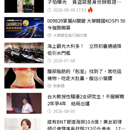
子怕曝光 竟盜鄰居身份辦假證落
戶
2026-08-06 17:53
009829掌握AI關鍵 大華韓國KOSPI 50
今強勢開募
大華銀全能行銷方案
海上觀光大利多！ 立院初審通過降
低引水門檻
2026-07-08
腹部脂肪的「剋星」找到了，常吃這
幾物，吃走大肚囊，瘦出小蠻腰
新素簡
台大教授性騷擾2女研究生！不服解聘
2年爭4年 結局出爐
2026-08-05
誆有BNT管道海撈10.6億！美女前律
師公會理事長狂囤232公斤黃金 17人