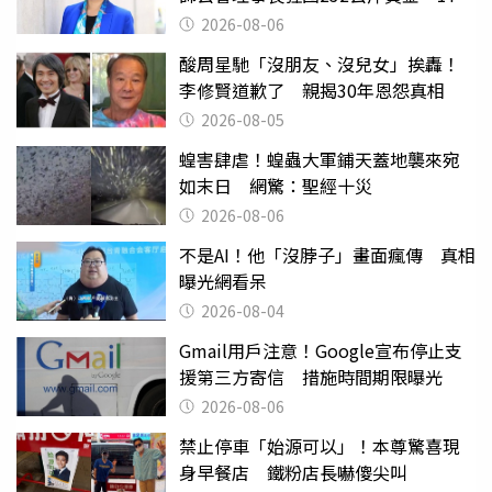
遭起訴
2026-08-06
酸周星馳「沒朋友、沒兒女」挨轟！
李修賢道歉了 親揭30年恩怨真相
2026-08-05
蝗害肆虐！蝗蟲大軍鋪天蓋地襲來宛
如末日 網驚：聖經十災
2026-08-06
不是AI！他「沒脖子」畫面瘋傳 真相
曝光網看呆
2026-08-04
Gmail用戶注意！Google宣布停止支
援第三方寄信 措施時間期限曝光
2026-08-06
禁止停車「始源可以」！本尊驚喜現
身早餐店 鐵粉店長嚇傻尖叫