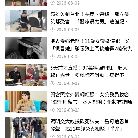
2026-08-07
高雄欠到台北！長庚、榮總、部立醫
院都受害 「醫療暴力男」離譜紀錄
曝光
2026-08-06
地表最強老爸！11歲女慘遭侵犯 父
「假冒她」騙噁狼上門後連轟2槍復仇
2026-08-05
3天前才直播！97萬料理網紅「肥大
叔」過世 粉絲憶不對勁：瘦得不合
理
2026-08-07
開會照意外變網紅照！女公務員妝容
掀2千則留言 本人怒嗆：化妝有錯嗎
2026-08-05
陽明交大教授砍死妹夫！岳母追思首
發聲 揭11年經營真相駁「爭產」
2026-08-02