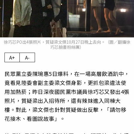
徐巧芯PO出4張照片，質疑梁文傑10月27日晚上去向。（圖／翻攝徐
巧芯臉書粉絲團）
A+
A-
民眾黨立委陳琬惠5日爆料，在一場高層飲酒趴中，
竟看見陸委會副主委梁文傑身影，更抓包梁違法使
用加熱菸；昨日深夜國民黨市議員徐巧芯又發出4張
照片，質疑梁出入招待所，還有辣妹進入同棟大
樓。對此，梁文傑也針對質疑做出反擊，「請勿移
花接木、看圖說故事」。