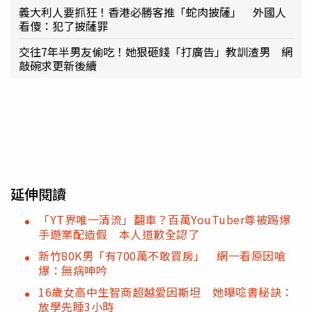
義大利人要抓狂！香港必勝客推「蛇肉披薩」 外國人
看傻：犯了披薩罪
交往7年半男友偷吃！她狠砸錢「打廣告」教訓渣男 網
敲碗求更新後續
延伸閱讀
「YT界唯一清流」翻車？百萬YouTuber尊被踢爆
手遊業配造假 本人道歉全認了
新竹80K男「有700萬不敢買房」 網一看原因嗆
爆：無病呻吟
16歲女高中生智商超越愛因斯坦 她曝唸書秘訣：
放學先睡3小時