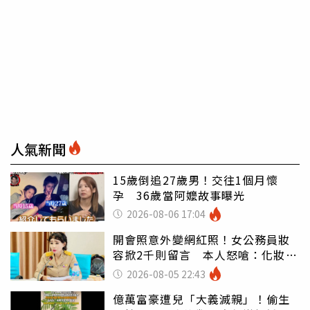
人氣新聞
15歲倒追27歲男！交往1個月懷
孕 36歲當阿嬤故事曝光
2026-08-06 17:04
開會照意外變網紅照！女公務員妝
容掀2千則留言 本人怒嗆：化妝有
錯嗎
2026-08-05 22:43
億萬富豪遭兒「大義滅親」！偷生