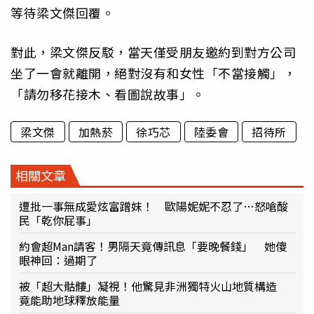
等待梁文傑回覆。
對此，梁文傑反駁，當天僅受朋友邀約到對方公司
坐了一會就離開，絕對沒有和女性「不當接觸」，
「請勿移花接木、看圖說故事」。
梁文傑
加熱菸
徐巧芯
陸委會
招待所
相關文章
遭批一事無成愛炫富蹭妹！ 歐陽妮妮不忍了…怒嗆酸
民「乾你屁事」
約會超Man請客！男隔天竟傳訊息「要晚餐錢」 她傻
眼神回：過期了
被「超大骷髏」凝視！他驚見非洲獨特火山地質構造
竟能助地球釋放能量