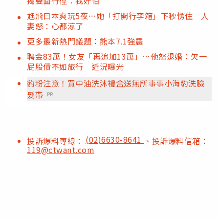
揭雙面行徑：我好怕
尪飛日本爽玩5夜…她「打開行李箱」下秒愣住 人
妻怒：心都涼了
更多最新熱門議題：熊本7.1強震
聘金83萬！女友「再追加13萬」…他怒退婚：欠一
屁股債不如旅行 近況曝光
豹粉注意！買中油洗沐禮盒送無所事事小海豹洗臉
髮帶
PR
(02)6630-8641
投訴爆料專線：
、投訴爆料信箱：
119@ctwant.com