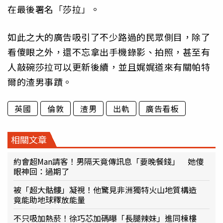
在最後署名「莎拉」。
如此之大的廣告吸引了不少路過的民眾側目，除了
看傻眼之外，還不忘拿出手機錄影、拍照，甚至有
人敲碗莎拉可以更新後續，並且娓娓道來有關帕特
爾的渣男事蹟。
英國
倫敦
渣男
出軌
廣告看板
相關文章
約會超Man請客！男隔天竟傳訊息「要晚餐錢」 她傻
眼神回：過期了
被「超大骷髏」凝視！他驚見非洲獨特火山地質構造
竟能助地球釋放能量
不只吸加熱菸！徐巧芯加碼曝「長腿辣妹」進同棟樓