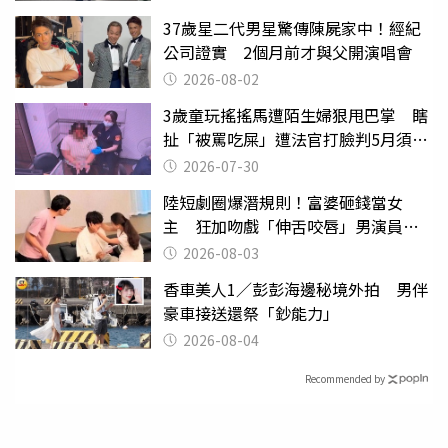
37歲星二代男星驚傳陳屍家中！經紀
公司證實 2個月前才與父開演唱會
2026-08-02
3歲童玩搖搖馬遭陌生婦狠甩巴掌 瞎
扯「被罵吃屎」遭法官打臉判5月須入
監
2026-07-30
陸短劇圈爆潛規則！富婆砸錢當女
主 狂加吻戲「伸舌咬唇」男演員崩
潰
2026-08-03
香車美人1／彭彭海邊秘境外拍 男伴
豪車接送還祭「鈔能力」
2026-08-04
Recommended by