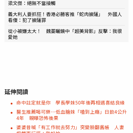
梁文傑：絕無不當接觸
義大利人要抓狂！香港必勝客推「蛇肉披薩」 外國人
看傻：犯了披薩罪
從小被嫌太大！ 魏蔓曬鏡中「超美背影」反擊：我很
愛她
延伸閱讀
命中註定就是你 學長學妹50年後再相遇喜結良緣
醫生推薦喝可樂…低血糖妹「嗑到上癮」日飲4公升
4年 親曝恐怖後果
婆婆昔喊「有工作就去努力」突變臉翻舊帳 人妻