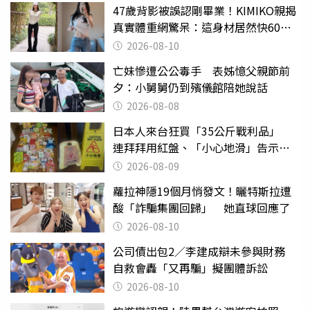
47歲背影被誤認剛畢業！KIMIKO親揭
真實體重網驚呆：這身材居然快60公
斤？
2026-08-10
亡妹慘遭公公毒手 表姊憶父親節前
夕：小舅舅仍到殯儀館陪她說話
2026-08-08
日本人來台狂買「35公斤戰利品」
連拜拜用紅盤、「小心地滑」告示牌
也帶回家
2026-08-09
蘿拉神隱19個月悄發文！曬特斯拉遭
酸「詐騙集團回歸」 她直球回應了
2026-08-10
公司債出包2／李建成辯未參與財務
自救會轟「又再騙」擬團體訴訟
2026-08-10