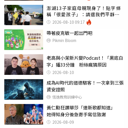
澎湖13子家庭母親現身了！貼字條
稱「很愛孩子」：請還我們平靜生
活
2026-08-10 09:17
帶著皮克敏一起出門吧
Pikmin Bloom
老高與小茉新片變Podcast！「黑底白
字」播33分鐘 粉絲瘋猜原因
2026-08-10
成為AI時代的道德駭客！一次拿到三張
資安證照
恆逸教育訓練中心
黃仁勳狂讚華莎「連新歌都知道」
她得知身分後急寄手寫信致謝
2026-08-09