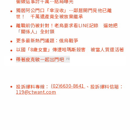
偷做這事討千萬…結局曝光
獨居阿公門口「傘沒收」…鄰居開門見他已離
世！ 千萬遺產竟全被放棄繼承
離職前仍被針對！老鳥要求看LINE記錄 逼她把
「關係人」全封鎖
更多最新熱門議題：俄烏戰爭
以國「8歲女童」傳遭哈瑪斯殺害 被當人質還活著
帶著皮克敏一起出門吧
PR
(02)6630-8641
投訴爆料專線：
、投訴爆料信箱：
119@ctwant.com