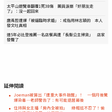
太平山遊覽車翻覆1死38傷 團員淚崩「好朋友走
了」：沒一起回來
唐禹哲遭爆「被逼臨時求婚」：戒指用林志穎的 本人
發文吐真相
連5年必比登推薦…名店餐具遭「長髮公主掃貨」 店家
發聲了
延伸閱讀
Joeman被算出「遭重大事件敲醒」！ 一個月後驚
爆染毒…老師警告了：有可能退居幕後
住持與女主播「房內全被拍」 綠帽尪不忍了！偷