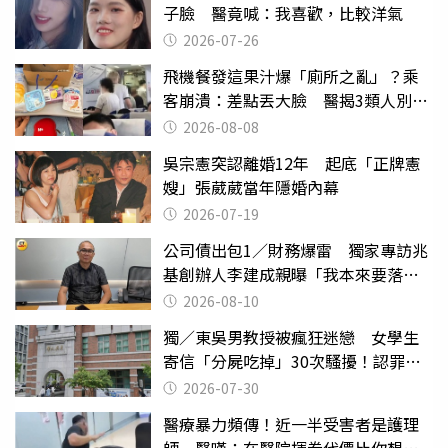
子臉 醫竟喊：我喜歡，比較洋氣
2026-07-26
飛機餐發這果汁爆「廁所之亂」？乘
客崩潰：差點丟大臉 醫揭3類人別亂
喝
2026-08-08
吳宗憲突認離婚12年 起底「正牌憲
嫂」張葳葳當年隱婚內幕
2026-07-19
公司債出包1／財務爆雷 獨家專訪兆
基創辦人李建成親曝「我本來要落
跑」
2026-08-10
獨／東吳男教授被瘋狂迷戀 女學生
寄信「分屍吃掉」30次騷擾！認罪免
關
2026-07-30
醫療暴力頻傳！近一半受害者是護理
師 醫嘆：在醫院揮拳代價比你想像