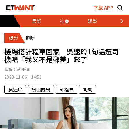
跳至主要內容區塊
下載 APP
最新
社會
娛樂
財經
娛樂
即時
機場搭計程車回家 吳速玲1句話遭司
機嗆「我又不是郵差」怒了
編輯：
黃任強
2023-11-06 14:51
吳速玲
松山機場
計程車
司機