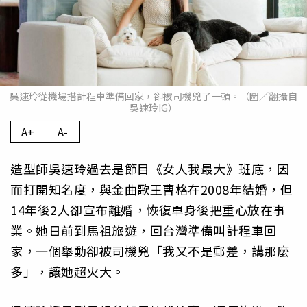
吳速玲從機場搭計程車準備回家，卻被司機兇了一頓。（圖／翻攝自
吳速玲IG）
A+
A-
造型師吳速玲過去是節目《女人我最大》班底，因
而打開知名度，與金曲歌王曹格在2008年結婚，但
14年後2人卻宣布離婚，恢復單身後把重心放在事
業。她日前到馬祖旅遊，回台灣準備叫計程車回
家，一個舉動卻被司機兇「我又不是郵差，講那麼
多」，讓她超火大。