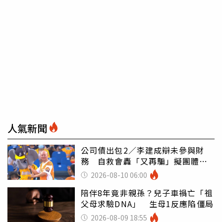
人氣新聞
公司債出包2／李建成辯未參與財
務 自救會轟「又再騙」擬團體訴
訟
2026-08-10 06:00
陪伴8年竟非親孫？兒子車禍亡「祖
父母求驗DNA」 生母1反應陷僵局
2026-08-09 18:55