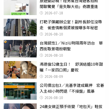
旅遊變認親！陸男幫台灣遊客拍照
閒聊驚覺「是失聯大伯」奇蹟重逢
2026-07-18
打靶子彈藏辦公室！副所長卸任沒帶
走 偷查情敵個資被搜曝多年秘密
2026-08-10
台灣感性1／NiziU時隔兩年訪台 華
西街取景吸粉朝聖
2026-08-10
馮德倫52歲生日！ 舒淇結婚10年甜
曬「一家四口照」慶祝
2026-08-09
公司債出包3／兆基李建成羈押 宏碁
入主48小時閃退「不接盤」風暴
2026-08-10
24歲女做正顎手術變「地包天」鞋拔