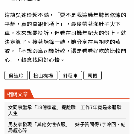
這讓吳速玲超不滿，「要不是我這幾年脾氣修煉的
平靜，真的會跟他槓上」，最後帶著滿肚子火下
車，本來想要投訴，但看在司機年紀大的份上，就
決定算了。接著話鋒一轉，她分享在馬祖吃的燕
餃，「不想跟鳥司機計較，還是看看好吃的比較開
心」，轉念找回好心情。
吳速玲
松山機場
計程車
司機
相關文章
女同事繼承「18億家產」提離職 工作7年竟是來體驗
人生
男友家發現「其他女性衣服」 妹子質問得7字冷回…結
局超心碎