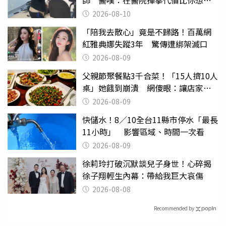
的還要大
2026-08-10
「陪我去散心」竟是不歸路！百萬網
紅雅典娜失蹤3年 驚傳遭綁架滅口
2026-08-09
父親節聚餐點3千合菜！「15人擠10人
桌」她餓到崩潰 網傻眼：讓店家看
笑話
2026-08-09
快儲水！8／10全台11縣市停水「最長
11小時」 影響區域、時間一次看
2026-08-09
徐莉玲打破沉默談兒子身世！心碎揭
徐子翔輕生內幕：帶給我巨大哀傷
2026-08-08
Recommended by