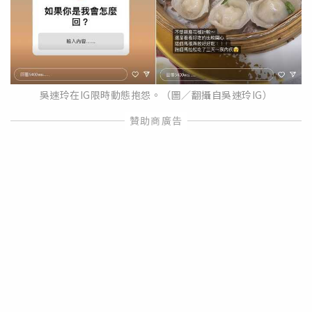
吳速玲在IG限時動態抱怨。（圖／翻攝自吳速玲IG）