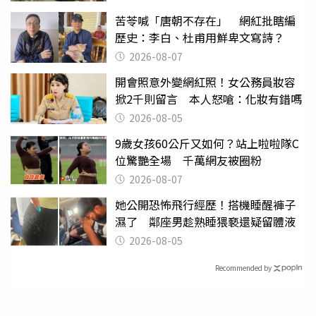
苦苓喊「唐朝不存在」 網紅批瞎編
歷史：李白、杜甫用鮮卑文寫詩？
2026-08-07
開會照意外變網紅照！女公務員妝容
掀2千則留言 本人怒嗆：化妝有錯嗎
2026-08-05
9歲女孩60公斤又如何？站上啦啦隊C
位驚艷全場 千萬網友被圈粉
2026-08-07
她公開恐怖飛行經歷！搭機睡醒褲子
濕了 鄰座男趁熟睡猥褻還疑留體液
2026-08-05
Recommended by