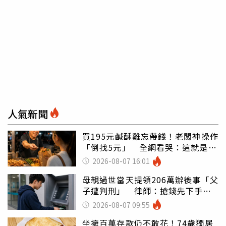
人氣新聞
買195元鹹酥雞忘帶錢！老闆神操作
「倒找5元」 全網看哭：這就是台
灣
2026-08-07 16:01
母親過世當天提領206萬辦後事「父
子遭判刑」 律師：搶錢先下手是
罪
2026-08-07 09:55
坐擁百萬存款仍不敢花！74歲獨居