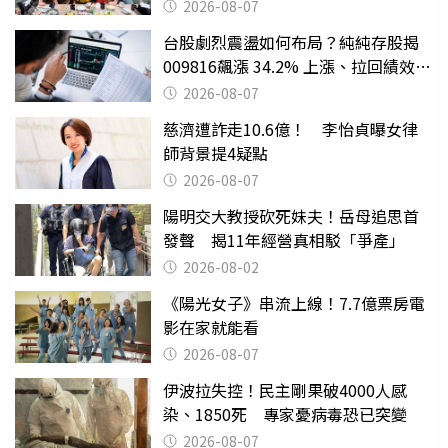
2026-08-07
台股劇烈震盪如何布局？純純存股揭
009816飆漲 34.2% 上漲、拉回績效勝
主動式ETF
2026-08-07
慈濟遭詐走10.6億！ 李怡貞曝女律
師背景提4疑點
2026-08-07
陽明交大教授砍死妹夫！岳母追思首
發聲 揭11年經營真相駁「爭產」
2026-08-02
《陽光女子》串流上線！7.7億票房電
影在家就能看
2026-08-07
伊波拉失控！民主剛果破4000人感
染、1850死 專家憂病毒恐已突變
2026-08-07