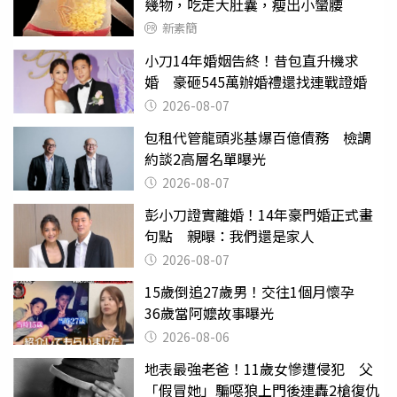
幾物，吃走大肚囊，瘦出小蠻腰
新素簡
小刀14年婚姻告終！昔包直升機求
婚 豪砸545萬辦婚禮還找連戰證婚
2026-08-07
包租代管龍頭兆基爆百億債務 檢調
約談2高層名單曝光
2026-08-07
彭小刀證實離婚！14年豪門婚正式畫
句點 親曝：我們還是家人
2026-08-07
15歲倒追27歲男！交往1個月懷孕
36歲當阿嬤故事曝光
2026-08-06
地表最強老爸！11歲女慘遭侵犯 父
「假冒她」騙噁狼上門後連轟2槍復仇