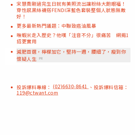
宋慧喬剛過完生日就有美照流出讓粉絲大飽眼福！
穿性感黑絲襪搭FENDI深藍色套裝整個人狀態無敵
好！
更多最新熱門議題：中聯致癌油風暴
嘸蝦米走入歷史？他嘆「注音不分」很痛苦 網揭1
招更實用
減肥首選，檸檬加它，堅持一週，腰細了，瘦到你
懷疑人生
PR
(02)6630-8641
投訴爆料專線：
、投訴爆料信箱：
119@ctwant.com