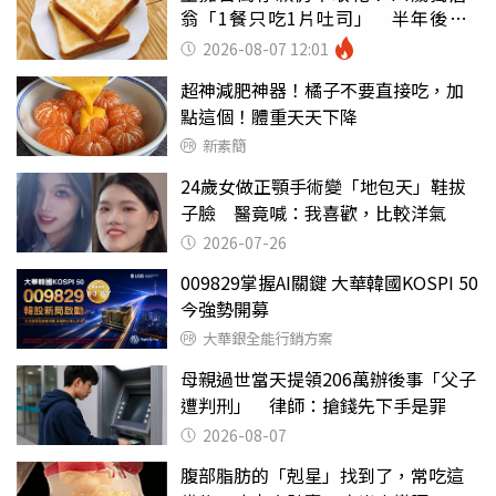
翁「1餐只吃1片吐司」 半年後暴
瘦嚇壞女兒
2026-08-07 12:01
超神減肥神器！橘子不要直接吃，加
點這個！體重天天下降
新素簡
24歲女做正顎手術變「地包天」鞋拔
子臉 醫竟喊：我喜歡，比較洋氣
2026-07-26
009829掌握AI關鍵 大華韓國KOSPI 50
今強勢開募
大華銀全能行銷方案
母親過世當天提領206萬辦後事「父子
遭判刑」 律師：搶錢先下手是罪
2026-08-07
腹部脂肪的「剋星」找到了，常吃這