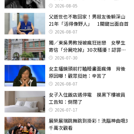
2026-08-05
父逝世也不敢回家！男殺友後躲深山
21年「活得像野人」 1關鍵出面自首
2026-08-07
獨／東吳男教授被瘋狂迷戀 女學生
寄信「分屍吃掉」30次騷擾！認罪免
關
2026-07-30
女主播鏡頭前打瞌睡畫面瘋傳 背後
原因曝！觀眾挺她：辛苦了
2026-08-07
女子入住飯店遇停電 摸黑下樓被員
工告知：倒閉了
2026-07-17
展榮展瑞跳舞跳到掛彩！洗腦神曲吸3
千萬次觀看