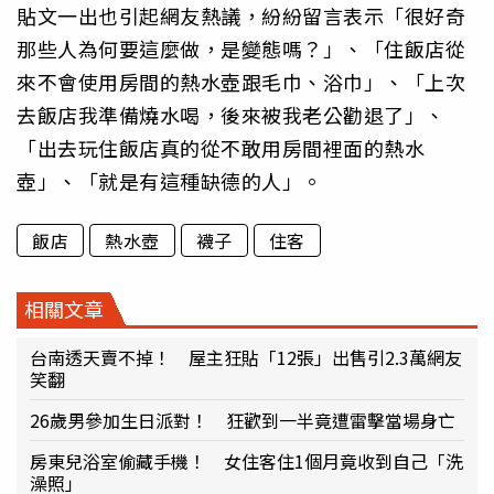
貼文一出也引起網友熱議，紛紛留言表示「很好奇
那些人為何要這麼做，是變態嗎？」、「住飯店從
來不會使用房間的熱水壺跟毛巾、浴巾」、「上次
去飯店我準備燒水喝，後來被我老公勸退了」、
「出去玩住飯店真的從不敢用房間裡面的熱水
壺」、「就是有這種缺德的人」。
飯店
熱水壺
襪子
住客
相關文章
台南透天賣不掉！ 屋主狂貼「12張」出售引2.3萬網友
笑翻
26歲男參加生日派對！ 狂歡到一半竟遭雷擊當場身亡
房東兒浴室偷藏手機！ 女住客住1個月竟收到自己「洗
澡照」