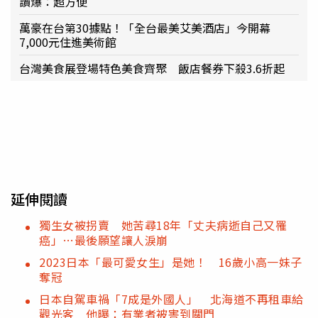
讚爆：超方便
萬豪在台第30據點！「全台最美艾美酒店」今開幕
7,000元住進美術館
台灣美食展登場特色美食齊聚 飯店餐券下殺3.6折起
延伸閱讀
獨生女被拐賣 她苦尋18年「丈夫病逝自己又罹
癌」…最後願望讓人淚崩
2023日本「最可愛女生」是她！ 16歲小高一妹子
奪冠
日本自駕車禍「7成是外國人」 北海道不再租車給
觀光客 他曝：有業者被害到關門