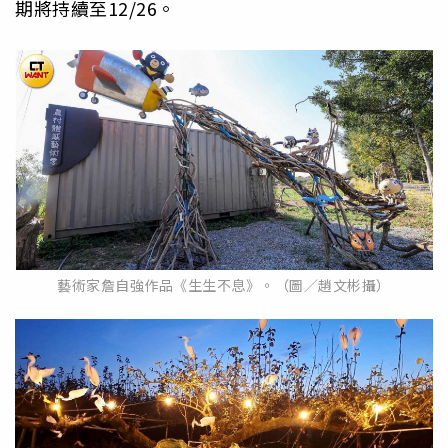
期將持續至12/26。
藝術家詹自強作品《生生不息》。（圖／趙文彬攝）