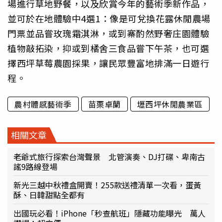
場進行草地野餐，以及欣賞今年的藝術季新作品，
並可於在地體驗中4選1：像是可兌換花露休閒農場
門票並品嘗玫瑰霜淇淋，或到寨酌然野奢庄園體驗
植物敲拓染，抑或到橘舍三食品嘗下午茶，也可選
擇西坪草莓農園採果，讓民眾豐富地排滿一日遊行
程。
農村體感藝術季
苗栗卓蘭
壢西坪休閒農業區
相關文章
老爺式旅行探索台灣聲景 北管演奏、DJ打碟、卑南古
謠9路線登場
新光三越中秋禮盒開賣！255款送禮清單一次看，蛋黃
酥、日韓甜點全都有
出國玩必看！iPhone「秒查航班」隱藏功能曝光 萬人