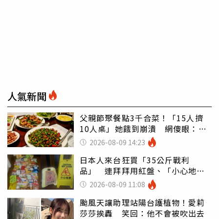
人氣新聞
父親節聚餐點3千合菜！「15人擠
10人桌」她餓到崩潰 網傻眼：讓
店家看笑話
2026-08-09 14:23
日本人來台狂買「35公斤戰利
品」 連拜拜用紅盤、「小心地
滑」告示牌也帶回家
2026-08-09 11:08
颱風天讓助理站陽台護植物！愛莉
莎莎挨轟 笑回：他不會被吹出去