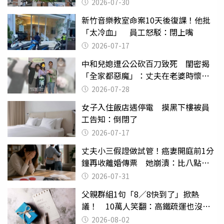
關
2026-07-30
新竹音樂教室命案10天後復課！他批
「太冷血」 員工怒駁：閉上嘴
2026-07-17
中和兒媳遭公公砍百刀致死 閨密揭
「全家都惡魔」：丈夫在老婆時懷孕
摔東西
2026-07-28
女子入住飯店遇停電 摸黑下樓被員
工告知：倒閉了
2026-07-17
丈夫小三假證做試管！癌妻開庭前1分
鐘再收離婚傳票 她崩潰：比八點檔
還扯
2026-07-31
父親群組1句「8／8快到了」掀熱
議！ 10萬人笑翻：高鐵疏運也沒列
父親節
2026-08-02