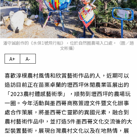
潘守誠創作的《水保1號飛行船》，位於自然圈農場入口處。（圖／趙
文彬攝）
A+
A-
喜歡淳樸農村風情和欣賞藝術作品的人，近期可以
造訪目前正在苗栗卓蘭的壢西坪休閒農業區展出的
「2023農村體感藝術季」，順勢到壢西坪的農場玩
一圈。今年活動與墨西哥商務簽證文件暨文化辦事
處合作策展，將墨西哥亡靈節的異國元素，融合到
農村藝術作品中，並打造5件墨西哥文化交流後的大
型裝置藝術，展現台灣農村文化以及在地熱情，展