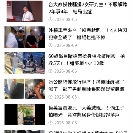
台大教授性騷擾2女研究生！不服解聘
2年爭4年 結局出爐
2026-08-05
外籍車手來台「領完就跑」！4人快閃
犯案全栽了 機場也逃不掉
2026-08-09
60歲翁目睹搶案挺身相救遭圍毆 搶
救5天亡！嫌犯最小才12歲
2026-08-06
她公開恐怖飛行經歷！搭機睡醒褲子
濕了 鄰座男趁熟睡猥褻還疑留體液
2026-08-05
億萬富豪遭兒「大義滅親」！偷生子
怕曝光 竟盜鄰居身份辦假證落戶
2026-08-06