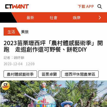
跳至主要內容區塊
下載 APP
最新
社會
娛樂
財經
生活
美旅
2023苗栗壢西坪「農村體感藝術季」開
跑 走逛創作還可野餐、餅乾DIY
記者：
魏妤靜
2023-12-04 12:09
農村體感藝術季
苗栗卓蘭
壢西坪休閒農業區