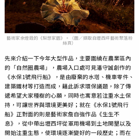
藝術家余燈銓的《梨想家園》。（圖／擷取自壢西坪藝術聚落粉
絲頁）
先來介紹一下今年大型作品，主要圍繞在農業區內
的「自然圈農場」，農場入口處可見潘守誠創作的
《水保1號飛行船》，是由廢棄的水塔、機車零件、
建築鐵材等打造而成，藉此訴求環保議題，除了傳
遞希望大家種樹的心願，同時也寓意若注重水土保
持，可讓世界與環境更美好；就在《水保1號飛行
船》正對面的則是藝術家詹自強作品《生生不
息》，從中帶出壢西坪從軍用機場到土地開墾以及
開始注重生態，使環境逐漸變好的一段歷史；而在