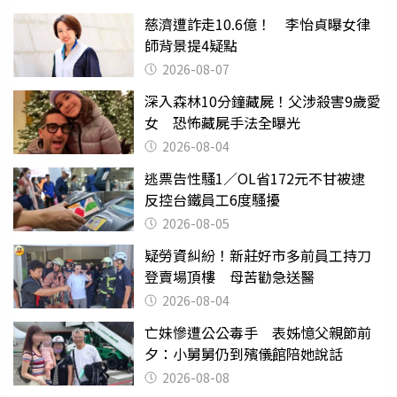
慈濟遭詐走10.6億！ 李怡貞曝女律
師背景提4疑點
2026-08-07
深入森林10分鐘藏屍！父涉殺害9歲愛
女 恐怖藏屍手法全曝光
2026-08-04
逃票告性騷1／OL省172元不甘被逮
反控台鐵員工6度騷擾
2026-08-05
疑勞資糾紛！新莊好市多前員工持刀
登賣場頂樓 母苦勸急送醫
2026-08-04
亡妹慘遭公公毒手 表姊憶父親節前
夕：小舅舅仍到殯儀館陪她說話
2026-08-08