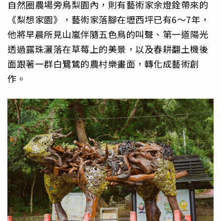
自然圈農場旁鳥梨園內，則有藝術家余燈銓帶來的
《梨想家園》，藝術家落腳在壢西坪已有6～7年，
他將早晨所見山嵐伴隨五色鳥的叫聲、第一道陽光
透過露珠灑落在草莓上的美景，以及春耕翻土機後
面跟著一群白鷺鷥的農村樂畫面，轉化成藝術創
作。