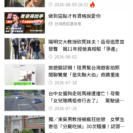
2026-08-09 16:31
做到這點才有資格說愛你
台灣癌症基金會
陽明交大教授砍死妹夫！岳母追思首
發聲 揭11年經營真相駁「爭產」
2026-08-02
旅遊變認親！陸男幫台灣遊客拍照
閒聊驚覺「是失聯大伯」奇蹟重逢
2026-07-18
台中女遛狗走斑馬線遭撞亡！母慟
「女兒隨媽祖修行去了」 駕駛過失
致死判9月
2026-07-26
獨／東吳男教授被瘋狂迷戀 女學生
寄信「分屍吃掉」30次騷擾！認罪免