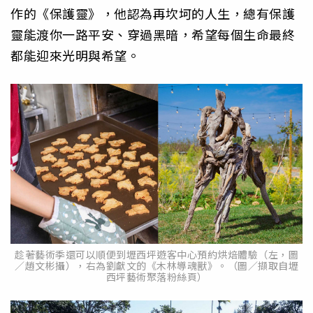
作的《保護靈》，他認為再坎坷的人生，總有保護
靈能渡你一路平安、穿過黑暗，希望每個生命最終
都能迎來光明與希望。
趁著藝術季還可以順便到壢西坪遊客中心預約烘焙體驗（左，圖
／趙文彬攝），右為劉獻文的《木林導魂獸》。（圖／擷取自壢
西坪藝術聚落粉絲頁）