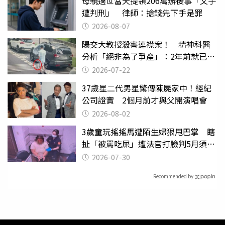
母親過世當天提領206萬辦後事「父子
遭判刑」 律師：搶錢先下手是罪
2026-08-07
陽交大教授殺害連襟案！ 精神科醫
分析「絕非為了爭產」：2年前就已言
行詭異
2026-07-22
37歲星二代男星驚傳陳屍家中！經紀
公司證實 2個月前才與父開演唱會
2026-08-02
3歲童玩搖搖馬遭陌生婦狠甩巴掌 瞎
扯「被罵吃屎」遭法官打臉判5月須入
監
2026-07-30
Recommended by