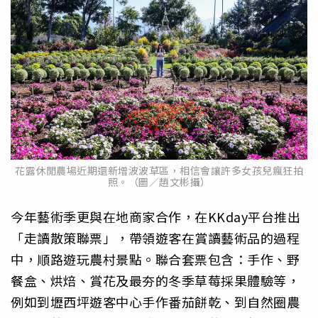
花露休閒農場近期還新增波波草區，相信會讓許多女孩兒瘋狂拍
照。（圖／趙文彬攝）
今年藝術季更與在地商家合作，在KKday平台推出
「走讀散策聯票」，帶領遊客在賞讀藝術品的過程
中，順路遊玩農村景點。聯合套票包含：手作、野
餐盒、烘焙、賞花及最夯的冬季草莓採果體驗等，
例如到壢西坪遊客中心手作番茄餅乾、到自然圈農