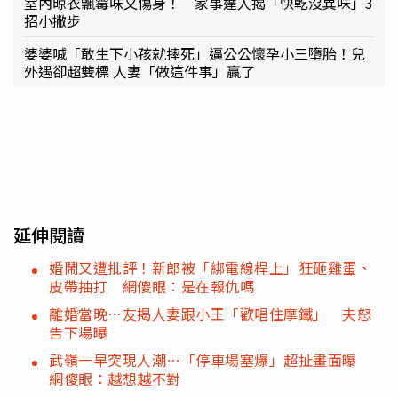
室內晾衣飄霉味又傷身！ 家事達人揭「快乾沒異味」3
招小撇步
婆婆喊「敢生下小孩就摔死」逼公公懷孕小三墮胎！兒
外遇卻超雙標 人妻「做這件事」贏了
延伸閱讀
婚鬧又遭批評！新郎被「綁電線桿上」狂砸雞蛋、
皮帶抽打 網傻眼：是在報仇嗎
離婚當晚…友揭人妻跟小王「歡唱住摩鐵」 夫怒
告下場曝
武嶺一早突現人潮…「停車場塞爆」超扯畫面曝
網傻眼：越想越不對