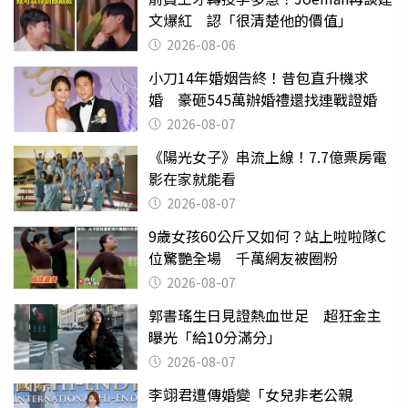
文爆紅 認「很清楚他的價值」
2026-08-06
小刀14年婚姻告終！昔包直升機求
婚 豪砸545萬辦婚禮還找連戰證婚
2026-08-07
《陽光女子》串流上線！7.7億票房電
影在家就能看
2026-08-07
9歲女孩60公斤又如何？站上啦啦隊C
位驚艷全場 千萬網友被圈粉
2026-08-07
郭書瑤生日見證熱血世足 超狂金主
曝光「給10分滿分」
2026-08-07
李翊君遭傳婚變「女兒非老公親