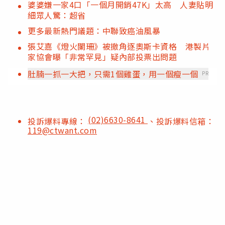
婆婆嫌一家4口「一個月開銷47K」太高 人妻貼明
細眾人驚：超省
更多最新熱門議題：中聯致癌油風暴
張艾嘉《燈火闌珊》被撤角逐奧斯卡資格 港製片
家協會曝「非常罕見」疑內部投票出問題
肚腩一抓一大把，只需1個雞蛋，用一個瘦一個
PR
(02)6630-8641
投訴爆料專線：
、投訴爆料信箱：
119@ctwant.com