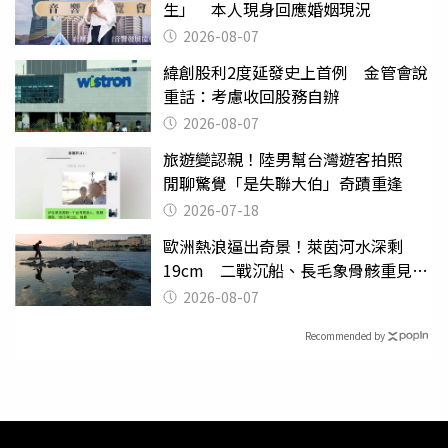
生」 本人現身回應婚姻現況
2026-08-07
緯創股利2度延發史上首例 金管會說
重話：考慮收回股務自辦
2026-08-07
旅遊變認親！陸男幫台灣遊客拍照
閒聊驚覺「是失聯大伯」奇蹟重逢
2026-07-18
歐洲熱浪逼出奇景！萊茵河水深剩
19cm 二戰沉船、長毛象骨骸重見天
日
2026-08-07
Recommended by