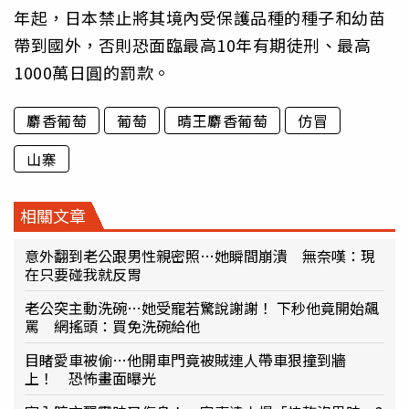
年起，日本禁止將其境內受保護品種的種子和幼苗
帶到國外，否則恐面臨最高10年有期徒刑、最高
1000萬日圓的罰款。
麝香葡萄
葡萄
晴王麝香葡萄
仿冒
山寨
相關文章
意外翻到老公跟男性親密照…她瞬間崩潰 無奈嘆：現
在只要碰我就反胃
老公突主動洗碗…她受寵若驚說謝謝！ 下秒他竟開始飆
罵 網搖頭：買免洗碗給他
目睹愛車被偷…他開車門竟被賊連人帶車狠撞到牆
上！ 恐怖畫面曝光