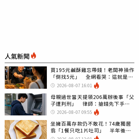
人氣新聞
買195元鹹酥雞忘帶錢！老闆神操作
「倒找5元」 全網看哭：這就是台
灣
2026-08-07 16:01
母親過世當天提領206萬辦後事「父
子遭判刑」 律師：搶錢先下手是
罪
2026-08-07 09:55
坐擁百萬存款仍不敢花！74歲獨居
翁「1餐只吃1片吐司」 半年後暴
瘦嚇壞女兒
2026-08-07 12:01