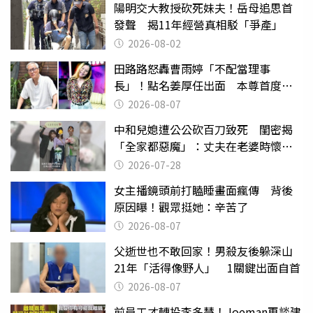
陽明交大教授砍死妹夫！岳母追思首
發聲 揭11年經營真相駁「爭產」
2026-08-02
田路路怒轟曹雨婷「不配當理事
長」！點名姜厚任出面 本尊首度回
應了
2026-08-07
中和兒媳遭公公砍百刀致死 閨密揭
「全家都惡魔」：丈夫在老婆時懷孕
摔東西
2026-07-28
女主播鏡頭前打瞌睡畫面瘋傳 背後
原因曝！觀眾挺她：辛苦了
2026-08-07
父逝世也不敢回家！男殺友後躲深山
21年「活得像野人」 1關鍵出面自首
2026-08-07
前員工才轉投李多慧！Joeman再談建