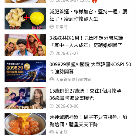
減肥首選，檸檬加它，堅持一週，腰
細了，瘦到你懷疑人生
新素簡
3姊妹共嫁1男！只因不想分開惹議
「其中一人未成年」奇葩婚姻慘了
2026-07-27
009829掌握AI關鍵 大華韓國KOSPI 50
今強勢開募
大華銀全能行銷方案
15歲倒追27歲男！交往1個月懷孕
36歲當阿嬤故事曝光
2026-08-06
超神減肥神器！橘子不要直接吃，加
點這個！體重天天下降
新素簡