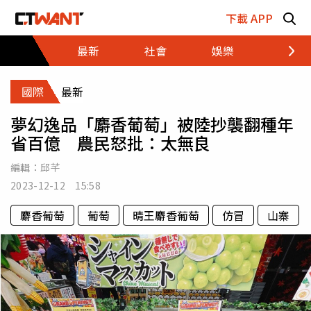
跳至主要內容區塊
下載 APP
最新
社會
娛樂
財經
國際
最新
夢幻逸品「麝香葡萄」被陸抄襲翻種年
省百億 農民怒批：太無良
編輯：
邱芊
2023-12-12 15:58
麝香葡萄
葡萄
晴王麝香葡萄
仿冒
山寨