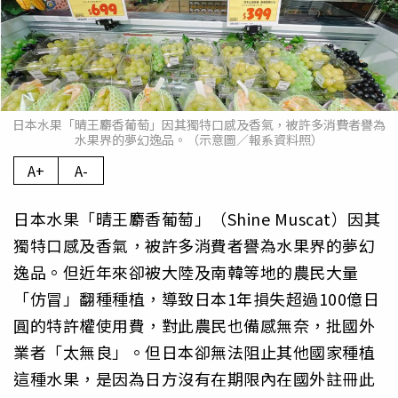
日本水果「晴王麝香葡萄」因其獨特口感及香氣，被許多消費者譽為
水果界的夢幻逸品。（示意圖／報系資料照）
A+
A-
日本水果「晴王麝香葡萄」（Shine Muscat）因其
獨特口感及香氣，被許多消費者譽為水果界的夢幻
逸品。但近年來卻被大陸及南韓等地的農民大量
「仿冒」翻種種植，導致日本1年損失超過100億日
圓的特許權使用費，對此農民也備感無奈，批國外
業者「太無良」。但日本卻無法阻止其他國家種植
這種水果，是因為日方沒有在期限內在國外註冊此