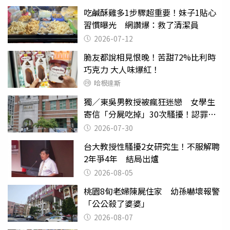
吃鹹酥雞多1步驟超重要！妹子1貼心
習慣曝光 網讚爆：救了清潔員
2026-07-12
脆友都說相見恨晚！苦甜72%比利時
巧克力 大人味爆紅！
哈根達斯
獨／東吳男教授被瘋狂迷戀 女學生
寄信「分屍吃掉」30次騷擾！認罪免
關
2026-07-30
台大教授性騷擾2女研究生！不服解聘
2年爭4年 結局出爐
2026-08-05
桃園8旬老婦陳屍住家 幼孫嚇壞報警
「公公殺了婆婆」
2026-08-07