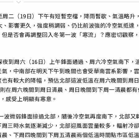
至周二（19日）下午有短暫空檔，降雨暫歇、氣溫略升
大、影響更久，強度稍調弱、仍比前波強的冷空氣抵達
，但是否會再調整回入冬第一波「寒流」？應密切觀察
深夜到周六（16日）上午鋒面通過、周六冷空氣南下，
天氣，中南部在明天下午到晚間也會受華南雲系影響，
度也有較大的降幅，預估北部這波低溫在周六晚間到周
南部則在周六晚間到周日清晨、周日晚間到下周一清晨都有
強，感受上明顯有寒意。
新一波微弱鋒面掠過北部，隨後冷空氣再度南下，北部又
下周三時水氣逐漸減少，北部迎風面雲量較多，輻射冷
清晨、下周四晚間到下周五清晨兩個低溫時間點市區低