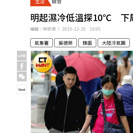
生活
綜合
人物
汽車
明起濕冷低溫探10℃ 
專欄
房產新勢力
編輯：
林姸君
2023-12-15 10:05
氣象署
吳德榮
鋒面
大陸冷氣團
Next