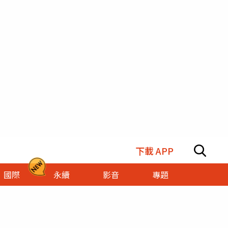
下載 APP
國際
永續
影音
專題