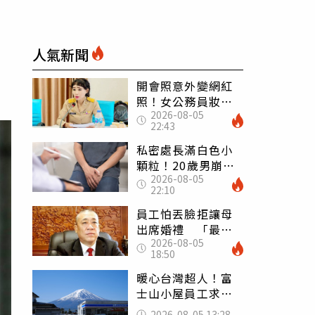
人氣新聞
開會照意外變網紅
照！女公務員妝容
2026-08-05
掀2千則留言 本人
22:43
怒嗆：化妝有錯嗎
私密處長滿白色小
顆粒！20歲男崩潰
2026-08-05
求診 醫曝5大真相
22:10
別再誤會
員工怕丟臉拒讓母
出席婚禮 「最愛
2026-08-05
發錢老闆」震怒開
18:50
除：我看不起你
暖心台灣超人！富
士山小屋員工求助
「想活下去」 山
2026-08-05 13:28