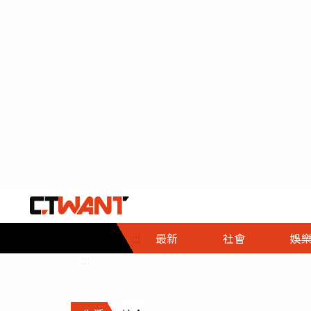
社會首頁
娛樂首頁
財經首頁
政
:::
最新
社會
娛
時事
即時
熱線
:::
直擊
大條
人物
調查
專題
３Ｃ