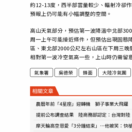
約12-13度，西半部雲量較少、輻射冷卻
預報上仍可能有小幅調整的空間。
高山天氣部分，預估第一波降溫中北部30
周一上午可能接近條件，但預估出現固態降
區、東北部2000公尺左右山區在下周三
相對第一波冷空氣高一些，上山時仍需留
氣象署
吳德榮
鋒面
大陸冷氣團
相關文章
農曆年前「4星座」迎轉機 獅子事業大飛躍
提前公布調查結果 陸商務部認定：台灣對陸
摩天輪高空恩愛「3分鐘結束」…他被笑：快