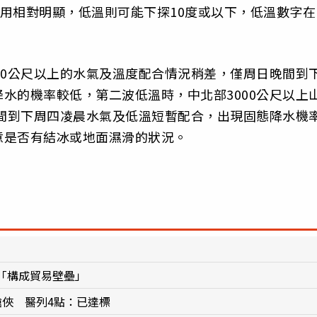
作用相對明顯，低溫則可能下探10度或以下，低溫數字在
00公尺以上的水氣及溫度配合情況稍差，僅周日晚間到
水的機率較低，第二波低溫時，中北部3000公尺以上
晚間到下周四凌晨水氣及低溫短暫配合，出現固態降水機
意是否有結冰或地面濕滑的狀況。
「構成貿易壁壘」
槍俠 醫列4點：已達標