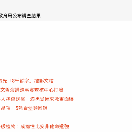
教育局公布調查結果
曝光「8千餘字」控訴文檔
柯文哲演講遭事實查核中心打臉
多人摔傷送醫 漆黑受困求救畫面曝
1品項」5熱賣堡類回歸
一般植物！成癮性比安非他命還強