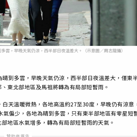
到多雲，早晚天氣仍涼，西半部日夜溫差大。（示意圖／周志龍攝）
為晴到多雲，早晚天氣仍涼，西半部日夜溫差大，僅東
部、東北部地區及馬祖將轉為有局部短暫雨。
，白天溫暖微熱，各地高溫約27至30度，早晚仍有涼意
；水氣偏少，各地為晴到多雲，只有東半部地區有零星短
北部地區水氣增多，轉為有局部短暫雨的天氣。