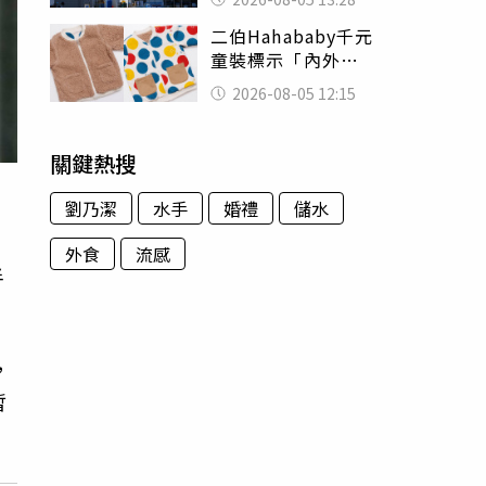
友狂背物資上山：
二伯Hahababy千元
台灣真的是寶島
童裝標示「內外層
皆純棉」 SGS檢
2026-08-05 12:15
測證明：內裡100%
聚酯纖維
關鍵熱搜
劉乃潔
水手
婚禮
儲水
外食
流感
半
，
暫