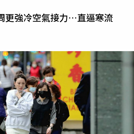
寵物
下周更強冷空氣接力…直逼寒流
運勢
運動
梅酒