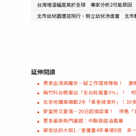
台灣增溫幅度高於全球 專家分析2可能原因
北市幼兒園遭控拖行、倒立幼兒涉虐童 北市
延伸閱讀
男患血液病離世…疑工作環境導致！ 妻
稱竹科台積電佔「全台耗電量5％」！ 
北京地鐵車廂斷2半「乘客掉車外」！30
麥當勞又要漲…20日起換菜單！ 停售「
更多最新熱門議題：中聯致癌油風暴
被低估的大麻1／查獲量4年暴增8倍 非