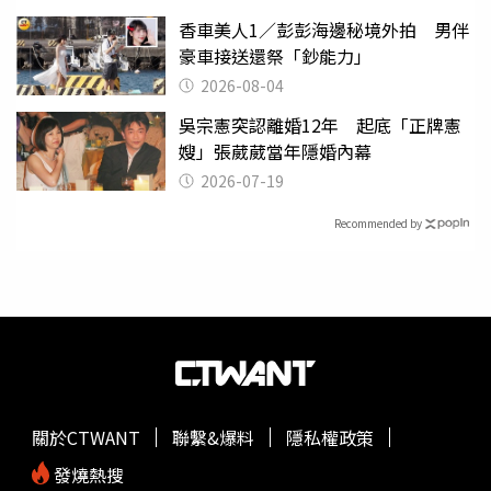
香車美人1／彭彭海邊秘境外拍 男伴
豪車接送還祭「鈔能力」
2026-08-04
吳宗憲突認離婚12年 起底「正牌憲
嫂」張葳葳當年隱婚內幕
2026-07-19
Recommended by
關於CTWANT
聯繫&爆料
隱私權政策
發燒熱搜