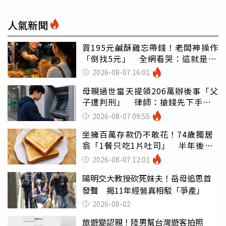
人氣新聞
買195元鹹酥雞忘帶錢！老闆神操作
「倒找5元」 全網看哭：這就是台
灣
2026-08-07 16:01
母親過世當天提領206萬辦後事「父
子遭判刑」 律師：搶錢先下手是
罪
2026-08-07 09:55
坐擁百萬存款仍不敢花！74歲獨居
翁「1餐只吃1片吐司」 半年後暴
瘦嚇壞女兒
2026-08-07 12:01
陽明交大教授砍死妹夫！岳母追思首
發聲 揭11年經營真相駁「爭產」
2026-08-02
旅遊變認親！陸男幫台灣遊客拍照