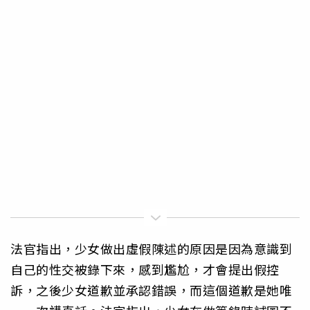
法官指出，少女做出虛假陳述的原因是因為意識到
自己的性交被錄下來，感到尷尬，才會提出假控
訴，之後少女道歉並承認錯誤，而這個道歉是她唯