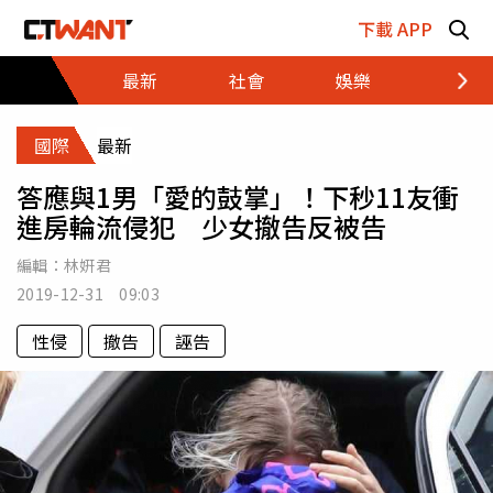
跳至主要內容區塊
下載 APP
最新
社會
娛樂
財經
國際
最新
答應與1男「愛的鼓掌」！下秒11友衝
進房輪流侵犯 少女撤告反被告
編輯：
林姸君
2019-12-31 09:03
性侵
撤告
誣告