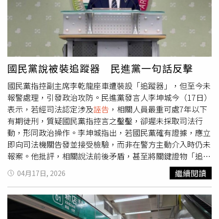
上門。阿玲說，美娜根本無心工作，還曾拿著手機翻譯要母
給出的證據讓人懷疑而判被告無罪。二審於23日宣判，
親說自己不喜歡她，讓她能順利離開、換雇主，甚至撥打
NONO在法院審理期間，仍否認犯行、堅稱自己不認識被害
1955投訴自己被雇主虐待，勞工局後查證並無相關情事，
人，法官認為他難有悔改之心，且至今未與被害人和解，維
美娜仍持續大鬧，甚至還吵著要去工廠上班，但因不得轉換
持2年6月刑期，全案仍可上訴。
領域而遭拒，但阿玲眼見主雇緣分已盡也不願強留，最終美
娜同意賠償2萬元仲介費，當天便被勞工局帶走安置，這場
國民黨說被裝追蹤器 民進黨一句話反擊
惡夢卻沒有就此結束。菲律賓移民工人部多次寄來法律文
國民黨指控副主席李乾龍座車遭裝設「追蹤器」，但至今未
書，要求阿玲到菲國出庭，讓阿玲一家心力交瘁。（圖／黃
報警處理，引發政治攻防。民進黨發言人李坤城今（17日）
耀徵攝）「她離開之後立刻就找到新工作，同樣做沒幾天就
表示，若經司法認定涉及
誣告
，相關人員最重可處7年以下
被雇主請走，她卻回菲律賓說我們虐待她。」阿玲說，美娜
有期徒刑，質疑國民黨指控言之鑿鑿，卻遲未採取司法行
回國後「惡人先告狀」，向菲律賓當局控訴阿玲一家「非法
動，形同政治操作。李坤城指出，若國民黨確有證據，應立
解聘、虐待、生病不給就醫」，阿玲還多次收到菲律賓移民
即向司法機關告發並接受檢驗，而非在警方主動介入時仍未
工人局的傳票，要求雇主必須到菲律賓說明。收到法律文書
報案。他批評，相關說法前後矛盾，甚至將關鍵證物「追蹤
的阿玲一家又驚又懼，找上菲律賓駐台辦事處尋求協助，承
器」自行丟棄，令人質疑其真實性與動機。他進一步表示，
辦人員卻不顧阿玲提出的相關證據，僅表示「這件事情在我
繼續閱讀
04月17日, 2026
若指控對象涉及總統賴清德，應以更嚴謹態度面對司法程
們菲律賓鬧得非常嚴重，妳們一定要去出庭。」阿玲在無可
序，並點名相關人士應公開承諾報案，否則即顯示指控缺乏
奈何下，向美娜提出
誣告
控訴，但因管轄權不在台灣而不被
依據。李坤城也提到過去「Linbay好油」案作為例子，指出
受理，檢方還提醒阿玲出國時不要入境或過境菲律賓，或與
當時相關人員因涉嫌
誣告
遭檢方起訴並收押，呼籲各方勿以
菲有法律互助的國家，讓阿玲與家人憂心忡忡，擔心自己恐