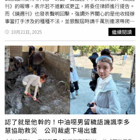
委陳以真空降嘉義市，黃敏惠是頗有微詞，也因為當時國民
刊》的報導，表示若不道歉或更正，將委任律師進行提告。
黨「海嘯」級慘劇陳以真未能接棒成功；如今張啓楷2024
而《鏡週刊》也發表聲明回擊，強調外界關心的是他收錢辦
年上任後就積極布局，黃敏惠也感受到用心，國民黨內唯一
事當打手涉及的種種不法，並狠酸屆時請千萬別連滾帶爬。
「跑起來」的市長潛在選將、醫師翁壽良更曾任2024民眾
《鏡週刊》的報導指出，2021成立的凱思國際首筆100萬元
繼續閱讀
10月21日, 2025
黨總統候選人柯文哲大嘉義競總主委，若張啓楷能說服翁壽
的資金是來自於「耘力國際文化事業有限公司」，而耘力的
良退選支持，「那藍營沒理由不挺張啓楷」他也坦言黃敏惠
負責人為黃國昌妻妹高翬。且曾被鏡電視撤換的董座陳建平
希望這次下台漂亮「別再掉棒了」。 ※CTWANT提醒您：
以及前股東智邦科技創辦人黃安捷，在退出鏡電視董事會
未經有罪判決確定者，皆應推定為無罪。
後，2023年也投資凱思各約千萬元，和民眾黨往來密切的
求真民調總經理關智宇，也在今年注資凱思國際100萬元。
針對報導，黃國昌堅決否認，並酸 「《鏡週刊》說這禮拜
要上大菜，結果端出來是一盆餿水」，且黃國昌還表示自己
很慎重地致電妻子，確認妻妹以及公司從未投資凱思國際，
並要求《鏡週刊》拿出匯款紀錄，強調若不道歉或更正將會
採取法律行動。然而，《鏡週刊》針對黃國昌的駁斥也做出
三點聲明進行反擊：一、請黃委員記取「小沈1500」教
訓，儘管你設了兩道防火牆：問太太及太太問小姨子，但在
認了就是他幹的！中油噁男留穢語譏諷李多
你提出告訴後，定對你提出
誣告
之訴，並視相關人等是否虛
慧協助救災 公司裁處下場出爐
偽陳述，追究法律責任。二、請黃委員不要老是只有這招：