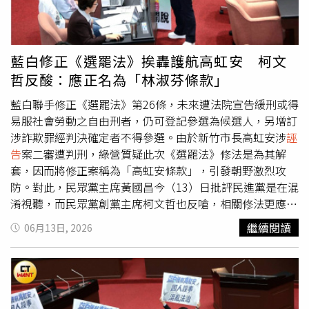
乘客的良心。黃先生告訴記者，其實他抓逃票沒有獎勵，但
要是這種設局手法真的存在，那麼遺落的物品、錢才就並非
他身為台鐵的一分子，看不下去乘客貪小便宜。他說被告以
遺失物，因此也沒有侵佔的問題，詐團反而有可能構成「恐
來，再也沒在普悠瑪上看到那位女乘客，不過為了避免打照
嚇取財罪」或「
誣告
罪」，最重可處5至7年的有期徒刑，有
面，現在改坐第8節車廂，方便停靠月台後他可以迅速出
極高機會需要入監服刑。165建議，萬一民眾在操作ATM
藍白修正《選罷法》挨轟護航高虹安 柯文
站。本刊透過管道詢問提告女子，但截稿前尚無回應。
時，發現有東西在上面且影響使用，若擔心有疑慮、異常狀
哲反酸：應正名為「林淑芬條款」
況，可以先行利用ATM旁邊的電話，聯絡金融機構處理。蝦
皮則說，若民眾在門市發現遺失物或款項，通常會建議轉交
藍白聯手修正《選罷法》第26條，未來遭法院宣告緩刑或得
給警方或鄰近派出所，按照標準流程進行處理。
易服社會勞動之自由刑者，仍可登記參選為候選人，另增訂
涉詐欺罪經判決確定者不得參選。由於新竹市長高虹安涉
誣
告
案二審遭判刑，綠營質疑此次《選罷法》修法是為其解
套，因而將修正案稱為「高虹安條款」，引發朝野激烈攻
防。對此，民眾黨主席黃國昌今（13）日批評民進黨是在混
淆視聽，而民眾黨創黨主席柯文哲也反嗆，相關修法更應該
被稱為「林淑芬條款」。黃國昌表示，民眾黨團提出的選罷
繼續閱讀
06月13日, 2026
法修法，是基於憲法保障人民參政權，以及在比例原則下，
認為所推動必要的改革，民進黨刻意要冠上所謂「高虹安條
款」，是在混淆視聽，對高虹安也非常不公平。黃國昌指
出，若今天真的要說所謂因人設事，恐怕民進黨要好好回答
大家一個問題，去年國民黨立委提出，受到緩刑宣告還可以