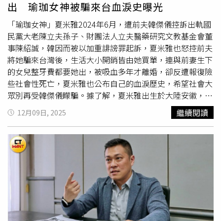
開心分享糖果等語，未見女童有何驚嚇、衝擊之情狀，不能
出 瑜珈女神被騙來台血淚史曝光
元綱律師也向記者說明，目前已對趙子彥一審證稱自己沒有
排除女童係因見家長擔心、害怕的反映後才這樣回應。一審
被開除等證詞告發偽證罪；對彰基醫院於偵查中向彰化調查
法官勘驗幼兒園監視器，發現吳男總共在廁所內待了2分24
「瑜珈女神」夏米雅2024年6月，遭前夫韓傑儀控訴出軌國
站稱「中國醫、中山醫均未進行快篩」，另於二審中向臺灣
秒時間，並與女童獨處了36秒，有足夠時間犯案，且女童是
民黨大老陳立夫孫子、財團法人立夫醫藥研究文教基金會董
高等法院臺中分院稱「趙子彥醫師於95年12月18日到職，
被吳男的生殖器碰觸後才睜眼查看，加上她曾表示「有聞到
事陳紹誠，韓因而被以加重誹謗罪起訴，夏米雅也怒控前夫
103年6月30日離職，無再次任職或調職」等與事實不符之
不好聞的味道」，足以證明吳男違反女童意願做出猥褻行
將她騙來台灣後，生活大小開銷皆由她買單，連與前妻生下
回函，提出準
誣告
告訴，以追究刑事責任。55歲的彰基院長
為，認定吳男有強制猥褻犯行，依法有期徒刑判他4年。吳
的女兒整牙費都要她出，被吸血多年才離婚，卻反遭報復險
陳穆寬擁有中山醫學大學醫學博士學位，33歲就當上耳鼻喉
男不服上訴台中高分院，二審法官發現，吳男過去曾有2次
些社會性死亡，夏米雅也公布自己的血淚歷史，希望社會大
科主任，2011歲榮升教授，2018年成為彰基醫院院長，那
對14歲以上未滿16歲女子合意性交前科，遭判有期徒刑1年
眾別再受韓傑儀矇騙。據了解，夏米雅出生於大陸安徽，大
時的他只有48歲，是當時全台最年輕的醫學中心院長。不過
4月、緩刑4年，而此案女童沒有
誣告
吳男的理由，且事發後
學讀南京藝術學院音樂系後立志當歌手。後來參加安徽衛視
繼續閱讀
12月09日, 2025
優秀的陳穆寬卻也有不少爭議，除陳珊霓外，皮膚科名醫邱
女童有出現作惡夢等情緒反應，因此駁回上訴，維持原判刑
《超級偶像》奪冠，被台灣影視大亨楊登魁相中簽下，
足滿也在2022年6月控遭到陳穆寬罷凌，震撼醫界。文章刊
4年。《CTWANT》提醒您：若自身或旁人遭受身體精神虐
2014年以歌手身分出道，但演藝生涯並不順利，她此後2年
出前記者致電彰基醫院詢問回應，彰基表示，一切尊重司法
待、性騷擾、性侵害，請打110報案再打113找社工。
沒有工作，靠著瑜珈走出低谷，她更因神似港星張柏芝，而
判決。另外，本刊也致電詢問調查局對本案的意見，調查局
得到「瑜珈界張柏芝」稱號，而在其陽光開朗的外表下，卻
暫無回應。12月16日彰基提供回應全文如下：此案肇因於
藏著被吸血多年的婚姻生活。夏米雅在聲明中提到，她25歲
楊啟蘭醫師在2022年6月間假稱自己受台灣基督長老教會總
時因「什麼都不懂」，遇上當年46歲的韓傑儀苦苦追求，韓
會所託，在SurveyCake網路問卷平台製作「彰基院長滿意
聲稱自己在台很有能力，並保證會對她很好，自己被其花言
度調查暨新任院長選舉」問卷，內容針對彰基總院長陳穆
巧語而感動，來台後才發現韓一無所有，結婚前就已負債
寬，但題目及選項都很負面、偏激，楊將問卷連結網址張貼
2000萬，更信用破產，連個人名下都沒有銀行帳戶。夏米