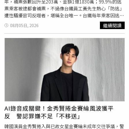
年，補票張數回升至203萬、金額1億1830萬；99.9％的逃
票乘客被逮都會補票，不過像台鐵員工黃先生熱心「防逃」
遭性騷擾官司反噬者，堪稱全台唯一。台鐵每年乘客因逃票
而補票的金額動輒破億元。（圖／示意圖、報系資料照）本
繼續閱讀
08月05日, 2026
刊循線連繫黃先生，他在律師好友陳建佑陪同下現身，對於
自己舉報逃票被乘客告跟騷、性騷，他有個獨到的解讀：告
妨害名譽還可以接受，告性騷擾就太超過。2022年黃先生
考進台鐵，一直在七堵站上班，原先負責場站調車外勤業
務，後轉為號誌員兼運轉員，大多跟同事相處，偶爾需要上
車時才會跟民眾接觸。黃先生家住三重，號誌員工作需要日
夜輪班，白班從上午7點45分起值班12小時，夜班從晚間7
點45分通宵到隔天早上，他若輪完日班，剛好可搭7點50分
到站的普悠瑪203車次坐往台北車站再回家；下班途中如果
見到乘客逃票，他考量這是值勤中人員才能處理的狀況，所
以他不攔、不接觸，只向站務員通報。黃先生說他抓過十幾
次逃票，單男、移工、情侶，夫妻都有，還遇過先生繼續耍
AI錄音成關鍵！金秀賢捲金賽綸風波獲平
賴，在太太好說歹說之下才配合補票。去年11月、12月
反 警認罪嫌不足「不移送」
間，鐵路警察局通知黃先生做筆錄，他到案後才知道，原來
一位從南港進站、拿悠遊卡搭普悠瑪的OL告他6度性騷擾、
韓國演員金秀賢捲入與已故女星金賽綸未成年交往爭議，警