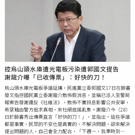
才不甘心，一直使用各種手段想從她身上再榨出最後價
任滿無法再選。其中，新北市、宜蘭縣、彰化縣、嘉義市都
值。」陳紹誠說，韓傑儀與多位訴訟方都有糾紛，前後被判
曾被民眾黨點名「派人試試看」，而由藍營合作「拱」上市
賠2、3000萬，常年來都靠夏米雅經紀人身分分潤以維持生
長大位又被停職的新竹市長高虹安則正陷入能否登記連任的
計，夏申請保護令後，韓動作頻頻，同年12月還帶警察上門
司法泥淖中。因案被停職的新竹市長高虹安（中）官司纏
聲稱要「抓姦」，夏不堪其擾，致電警局詢問為何要帶受保
身，其中被控涉犯《貪污治罪條例》二審將於12月16日宣
護令限制的加害人來被害人家，警方這才意識到不對而離
判，攸關她能否於2026再披戰袍角逐新竹市長連任。（圖
開。「瑜珈女神」夏米雅外型姣好、臉蛋甜美，在臉書上吸
／CTWANT攝影組）藍營高層指出，儘管民眾黨喊出2026
引13萬粉絲，卻險些被前夫害得社會性死亡。（圖／固力狗
年3月是「藍白合」大限，但再怎麼不濟國民黨「瘦死的駱
提供）而夏米雅在忍無可忍下，還拜託陳紹誠拔掉自己名
駝比馬大」，鄭麗文就職後其實已有定見，「百里侯」限縮
下、借給韓傑儀駕駛的車輛車牌，原意是讓積欠約10萬罰單
在宜蘭縣、新竹市，最多再加個嘉義市，「直轄新北不可能
控烏山頭水庫遭光電板污染遭郭國文提告
的韓傑儀不得再上路，韓傑儀卻懷恨在心，2024年6月向媒
讓」他說得直接。 而CTWANT走訪地方時，新竹市地方人
謝龍介曝「已收傳票」：好快的刀！
體指控陳紹誠介入自己與夏米雅的婚姻，還捏造夏米雅是陳
士就直指，目前被停職的新竹市長高虹安涉犯《貪汙治罪條
紹誠與前女友Wendy間的第三者，試圖營造被害人形象，雙
例》官司將於12月16日二審宣判，由於9月底辯論終結後宣
烏山頭水庫光電板爭議延燒，民進黨立委郭國文17日在臉書
方也對簿公堂。陳紹誠說，他與Wendy分手後，才與夏米雅
判時間隔這麼久，確實很可能重寫判決書扭轉一審結果改判
發文指控國民黨立委謝龍介散佈假消息，並稱已派人至警局
有較多接觸，韓傑儀先後曾告夏米雅背信、竊盜、2次違反
無罪，剩下的《刑法》
誣告
與偽造文書案倒不至於干擾連任
報案告發謝違反《社維法》，散佈不實訊息影響公共安寧，
著作權法、業務侵佔、2次妨礙電腦使用、2次妨害秘密、妨
資格，更已經甩開重傷百姓「法感情」的貪污疑雲，屆時再
希望藉由警方追求真相，來杜絕造謠亂象。謝龍介今（28）
害名譽等全都不起訴，還曾告他與夏米雅妨害配偶權，並求
挾早先超過12萬票「不同意罷免」民意「吐大氣」，「藍營
日於臉書秀出傳票直言「好快的刀！」，並指出，這些爭議
償500萬元，因他繳不起訴訟費用還「降價」至100萬，最
能不讓嗎」？他把實力講得坦白。 但另一名新竹基層則示
都是事實，民眾的不安也是真實的，不解決問題，卻來解決
終法院也駁回其訴求。「因為他惹到我了。」陳紹誠說，他
警，由於高虹安深獲新竹市議長許修睿支持，不少藍營基層
提出問題的人，自己會全力配合，「下週一，我準時到