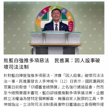
勞動之自由刑者，仍可登記參選。綠營質疑相關修法是因高
虹安涉
誣告
案而來，批評是「因人設事」；高虹安則回應，
外界不應過度政治解讀。不過，陳培瑜表示，高虹安先前因
誣告
案二審被判有期徒刑6個月，可經檢察官同意以「社會
勞動」代替入獄，根據《選罷法》原本條文，有可能無法登
記參選，所以藍白昨天強行三讀通過《選罷法》第26條修正
案，宣告緩刑、得易服「社會勞動」之自由刑者，都可以登
記為候選人。等同幫高虹安解套，確保參選萬無一失。陳培
瑜直言，國民黨團總召傅崐萁還大言不慚表示「憲法保障人
民參政自由，不能肆意妄為的剝奪人民參政權」，主導修法
批藍白強推多項惡法 民進黨：因人設事破
的民眾黨立委許忠信更直呼「易服社會勞動者，維護參選
壞司法法制
權，這是天經地義的事情！」陳培瑜強調，已正值6月中
旬，不過今年度的總預算還沒審完，藍白卻連演都不演，趕
針對藍白陣營強推多項惡法、涉嫌「因人設事」破壞司法法
在9月4日登記參選截止之前火速修過因人設事的《選罷
治一事，民進黨發言人李坤城今（12）日表示，國民黨與民
法》，擺明只顧自己的選舉利益，而不管民生福祉。
眾黨日前假借「仔細審查總預算」之名強行通過延會，然而
至今總預算遲未審完，藍白卻接連推動多項爭議法案，企圖
將立法權淪為替特定個案解套、掩護自家人脫罪的工具。李
坤城指出，立法院司法法制委員會昨日審議由立委翁曉玲提