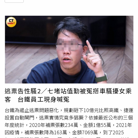
逃票告性騷2／七堵站值勤被冤搭車騷擾女乘
客 台鐵員工現身喊冤
台鐵為遏止逃票問題惡化，規劃砸下10億元比照高鐵、捷運
設置自動閘門，逃票實情究竟多猖獗？依據最近公布的三個
年度統計，2020年補票張數234萬、金額1億55萬，2021年
因疫情，補票張數降為163萬、金額7069萬，到了2025