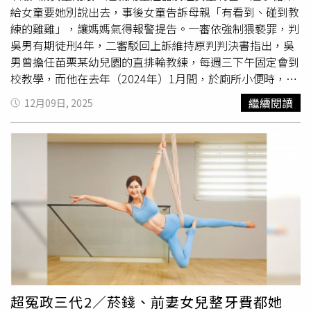
二審法官去調了趙子彥醫師勞保等資訊以後，發現和其證述
給女童要她別說出去，事後女童告訴母親「有看到、碰到教
並不相符，認定問卷內容並非憑空捏造。至於問卷提及劉金
練的雞雞」，讓媽媽氣得報警提告。一審依強制猥褻罪，判
瑞醫師部份，則是由劉金瑞出庭作證時直接表明「自己被迫
吳男有期徒刑4年，二審駁回上訴維持原判判決書指出，吳
要自願離職」被法院採信。另外，問卷中指涉「唯一非住院
男曾擔任苗栗某幼兒園的直排輪教練，每週三下午固定會到
插管全身麻醉不用進行COVID-19檢測的醫院，甚至有麻醉
校教學，而他在去年（2024年）1月間，於廁所小便時，發
科主任還為此跟陳穆寬下跪」部份，被提及的麻醉科主任謝
現一名5歲女童也走進廁所，吳男便哄騙女童閉上眼睛，再
繼續閱讀
12月09日, 2025
宜哲曾於一審出庭作證否認下跪。楊元綱律師說，但是二審
趁機脫褲露出生殖器，還用下體觸碰女童嘴唇。女童發現有
法官認為謝宜哲醫師當時和陳穆寬擁有上下屬關係，因此證
異物碰到自己便睜開眼睛，吳男才趕緊穿上褲子走到洗台手
詞可能會有偏頗，故不採信。至於關於COVID-19檢測部
洗手，並拿出1顆糖果給女童，要她別講此事告知其他人。
份，偵查庭時彰基醫院曾發函給調查局表示中國附醫和中山
當天傍晚，女童母親載著姊姊來幼兒園接她，女童上車後就
附醫所採標準與彰基相同，但於一審時遭中國醫藥大學附設
跟家人分享自己收到教練給的糖果，並稱「有看到、碰到教
醫院眼科黃姓醫師的證詞，以及中國醫和中山醫回函給打
練的雞雞」，而女童母親驚覺狀況不對勁，立即到警局報
臉。二審審判時，陳珊霓證稱在疫情爆發期間，彰基總院部
案。案經苗栗地院審理時，吳男矢口否認犯行，辯稱只是去
分確實「沒有住院不需要快篩」，但全麻是最危險的動作，
上廁所，且女童是在進到廁所後就討要糖果，並非他主動給
她記得當時麻醉科主任、第一線醫護人員曾拚命要求進行快
予，且他有告訴女童，拿到糖果不可以跟其他小朋友炫耀，
篩，她的證詞也被法官採信，最終宣判楊啟蘭無罪定讞。回
他才願意給，女童有答應，所以他才給了糖果。女童在偵查
顧整個案件，楊啟蘭無奈表示，陳穆寬在偵查以及一審審理
時曾說，她張開眼睛後看見吳男把長褲脫下來，且有不好聞
期間提出的許多證據明顯存在瑕疵，但自己卻依然被起訴、
的味道。吳男的辯護律師則指出，女童家人曾說女童當天很
超冤政三代2／菸錢、前妻女兒整牙費都她
判刑令他感到非常無奈，甚至開始懷疑台灣司法的品質。楊