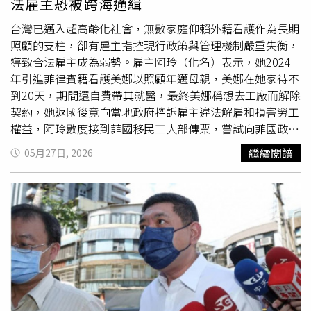
法雇主恐被跨海通緝
台灣已邁入超高齡化社會，無數家庭仰賴外籍看護作為長期
照顧的支柱，卻有雇主指控現行政策與管理機制嚴重失衡，
導致合法雇主成為弱勢。雇主阿玲（化名）表示，她2024
年引進菲律賓籍看護美娜以照顧年邁母親，美娜在她家待不
到20天，期間還自費帶其就醫，最終美娜稱想去工廠而解除
契約，她返國後竟向當地政府控訴雇主違法解雇和損害勞工
權益，阿玲數度接到菲國移民工人部傳票，嘗試向菲國政府
解釋卻未獲回應，恐遭跨海通緝。「合法雇主真的很弱勢，
繼續閱讀
05月27日, 2026
一切都照法規走，最終卻沒有人保護我們。」阿玲回憶，因
母親高齡80多歲，罹患肺癌且伴隨嚴重氣喘，發作時若無人
在旁恐有生命危險，兄弟姊妹商量後，從2024年3月開始透
過仲介申請看護。而申請過程一波三折，仲介多次以各種理
由更換人選，最終在同年6月美娜才入境，美娜入國門後先
去高雄接受3天的訓練，6月3日抵達阿玲家，原以為她能成
為母親的照顧幫手，沒想到她竟是不定時炸彈。阿玲說，美
娜一進家門便開始咳嗽，詢問後發現美娜感冒，阿玲擔心支
氣管脆弱的母親被傳染，選擇請假在家照顧媽媽並示範給美