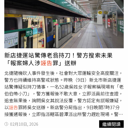
不實指控進行政治操作，以免觸法。他強調，若不願進入司
被跨海通緝，希望能有相關單位協助，別讓一切依法行事的
法程序釐清真相，反而持續對外放話，將使整起事件更像是
雇主反成為被害人。
一場政治抹黑，應由司法機關依法調查，還原事實。
新店捷運站驚傳老翁持刀！警方搜索未果
「報案婦人涉
誣告
罪」送辦
北捷隨機砍人事件發生後，社會對大眾運輸安全高度關注，
警方也持續維持高警戒狀態。昨晚（9日）新北市新店捷運
站驚傳疑似持刀情事，一名52歲吳姓女子報案稱現場有「老
伯伯帶小刀」，警方獲報後不敢大意，立即派員前往查證，
追查無果後，詢問吳女其說法反覆，警方認定有謊報嫌疑，
以
誣告
罪將吳女送辦。新店警分局指出，9日晚間7時37分
接獲通報後，立即指派轄區碧潭派出所警力趕赴現場。警方
抵達新店捷運站時，並未發現持刀男子，也未見任何人員受
繼續閱讀
02月10日, 2026
傷或現場出現恐慌狀況。儘管如此，警方仍依程序提高警