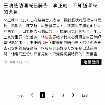
調任非主管職務，並依據人事相關規定予以懲處。中油重
王鴻薇助理喊已開告 李正皓：不知道哪來
申，對於任何性騷擾或性別歧視情事皆秉持零容忍的立場，
的勇氣
持續強化員工對性別尊重與職場倫理的認知、落實推動各項
性別平等教育與性騷擾防護措施，致力於維護性別尊重與友
李正皓今（15）日在臉書發文表示，聽說張凱維要提告柯晨
善的職場環境。此前，中油曾宣布該名涉事員工在10月2日
晧、馬郁雯、陳又新、許譽騰等人，「我真的不知道他哪來
晚間報案，聲稱「個人帳號遭盜用」。對此，網友接連翻出
的勇氣，一口氣提告兩個律師，大概是因為已經扛了十年以
該名員工的帳號在2024年多次於社群平台留下類似不雅留
上貪污重罪，沒差多一條
誣告
罪吧？我真心覺得告自己律師
言，包括「自備救生浮球的海軍美女」、「謝謝妳的X
是很蠢的事。」李正皓指出，昨天柯晨晧公布，當張凱維要
子」、「妳性生活不豐富？」等言詞，質疑若帳號早已遭盜
去向安進藥商提案時，柯晨晧身為好朋友對張提出法律意
用，為何連續數月都出現類似言論。知名律師林智群也在臉
見，他看完整份法律意見後，只覺得柯晨晧真的仁至義盡。
書指出，這名中油員工宣稱自己被盜帳號，還去警局報案並
李正皓也PO出法律意見截圖，強調可清楚看出編輯時間在
繼續閱讀
10月15日, 2025
出具相關文件想嘗試自證清白，然而，若他沒有被盜帳號卻
2024年6月16日，沒有事後修改。李正皓指出，另一張圖是
捏造一個犯罪者而去報案，此舉不僅浪費司法資源，也能成
整份法律意見最重要的一部分，「實務上其實很少辦理游說
立
誣告
罪，「根本就是自爆，這個網友把事情越搞越糟！」
登記，甚至連有名的戰國策，都沒有在公司登記上載明專辦
游說，但游說不登記可能還是有風險，提醒他們一下游說還
是要走正規。」李正皓說，柯晨晧都寫了游說要走正規，張
凱維硬要弄了一整份違法的報告去跟廠商提案，「請問張凱
First
1
2
3
Last
維是要告什麼？」多一條
誣告
罪板上釘釘，真的是天作孽有
可活，自作孽不可活。