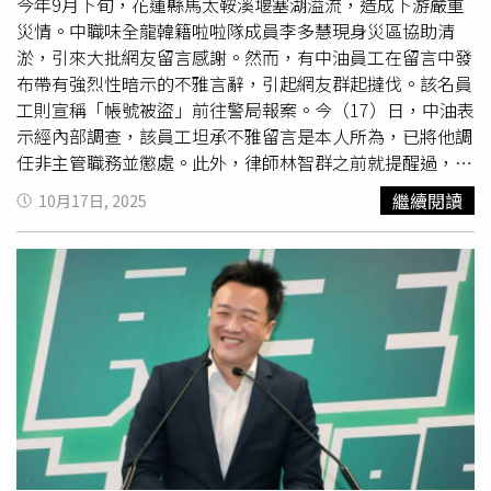
問A答B。文中提及你的小姨子2021年注資一百萬元成立凱
今年9月下旬，花蓮縣馬太鞍溪堰塞湖溢流，造成下游嚴重
思國際，何以2022年凱思即有一千萬元投資民報？是否有
災情。中職味全龍韓籍啦啦隊成員李多慧現身災區協助清
中資、港資？請別想用反問的話術躲避。三、請黃委員不要
淤，引來大批網友留言感謝。然而，有中油員工在留言中發
移花接木、指鹿為馬。文中提及黃安捷、陳建平各注資凱思
布帶有強烈性暗示的不雅言辭，引起網友群起撻伐。該名員
國際約千萬元協助你跟拍政敵，你雖未否認，卻一再轉移焦
工則宣稱「帳號被盜」前往警局報案。今（17）日，中油表
點，指黃安捷是綠營金主，報導已提及，何須你再贅述？外
示經內部調查，該員工坦承不雅留言是本人所為，已將他調
界關心的是你收錢辦事當打手涉及的種種不法，屆時請千萬
任非主管職務並懲處。此外，律師林智群之前就提醒過，若
別連滾帶爬。
該名員工沒有被盜帳號，卻捏造犯罪者去警局報案，恐怕還
繼續閱讀
10月17日, 2025
有涉及
誣告
罪的可能。花蓮馬太鞍溪堰塞湖溢流造成下游城
鎮嚴重災情，全台各地民眾紛紛湧入當地救災，味全龍韓籍
啦啦隊成員李多慧也前往災區出力救災，暖心舉動獲得不少
網友讚賞。然而，一名陳姓網友卻在留言中口出穢言，留下
性騷擾字眼，事後被挖出身分為為中油員工，引起網友全體
向中油抗議。（圖／翻攝FB／網友截圖）中油3日發表聲
明，對任何性騷擾或性別歧視情事零容忍，已責成該員工主
管釐清相關事實，並將依警方調查結果採取適當處置。中油
今天再度發布新聞稿表示，針對陳姓員工個人社群帳號於網
路留言區出現性別歧視不雅文字案，經內部調查後，陳員坦
承社群媒體不雅留言是其所為。中油已在10月13日將陳員