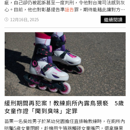
疵，自己卻仍被起訴甚至一度判刑，令他對台灣司法感到灰
心。目前，他也對彰基提告準
誣告
罪，期待能藉此讓對方負
起應負的法律責任。楊啟蘭醫師表示，陳穆寬院長在偵查及
繼續閱讀
12月16日, 2025
一審審理期間提出的許多證據明顯存在瑕疵，但自己卻依然
被起訴、判刑，還好二審還他公道。（圖／黃耀徵攝）楊啟
蘭任職彰基時所製作的這份15題的問卷中，被彰化地方法院
判決有罪的部份共有2題，分別是指涉陳穆寬過去因為小事
情就開除即將完訓的總醫師以及累積二年資歷的住院醫師；
COVID-19疫情緊張期間，彰基是全國醫學中心裡，唯一非
住院插管全身麻醉不用進行COVID-19檢測的醫院，甚至有
麻醉科主任還為此跟陳穆寬下跪。楊啟蘭向記者說明關於醫
師被開除的部份，主要談論的是趙子彥醫師以及劉金瑞醫師
的經歷，楊啟蘭解釋「醫師在拿到專科醫師證照以前被解雇
就得重新累計年資，像問卷中提及的總醫師趙子彥因為科別
的關係需累計5年，這時遭到開除就必須重跑5年的年資，對
緩刑期間再犯案！教練廁所內露鳥猥褻 5歲
醫師生涯來說有相當重大的影響」。楊元綱律師說明，目前
女童作證「聞到臭味」定罪
已對趙子彥醫師告發偽證罪以及對彰基醫院提起準
誣告
告
訴。（圖／黃耀徵攝）楊啟蘭的委任律師楊元綱律師解釋，
苗栗一名吳姓男子於某幼兒園擔任直排輪教練時，在廁所內
一審時趙子彥醫師曾出庭作證表示自己未遭開除被採信，但
哄騙5歲女童閉眼，趁機用生殖器觸碰女童嘴巴，還拿糖果