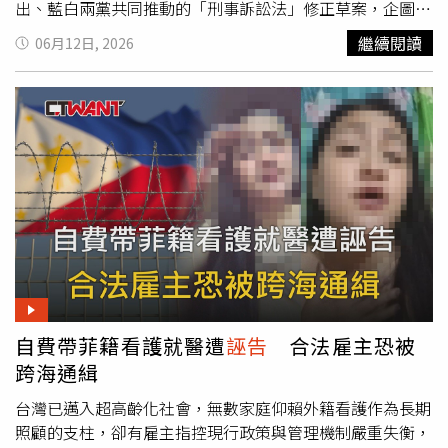
出、藍白兩黨共同推動的「刑事訴訟法」修正草案，企圖大
幅縮短羈押期限。此舉等同讓檢方偵辦形同斷手斷腳，將嚴
繼續閱讀
06月12日, 2026
重壓縮打詐、緝毒等重大案件的偵辦時間，導致司法機關於
涉嫌共犯、上下游組織及串證滅證風險高之案件中，調查能
力大幅受限。該提案不僅引發法界與檢方強烈反對，甚至連
自家人都不挺，國民黨立委吳宗憲便公開直言，此修法將導
致我國刑事犯罪偵查全面崩潰。李坤城進一步質疑，藍白陣
營「因人設事」的手段已非首例。立法院稍早強行三讀通過
「公職人員選舉罷免法」第26條修正案，放寬易服社會勞動
者的參選限制，此舉顯然是為特定人士量身打造的「高虹安
條款」。由於高虹安
誣告
案二審遭判處有期徒刑6月，未來
若判決確定且准予易服社會勞動，依法恐無法登記參選，藍
白卻在選舉登記前夕迅速修正法律，時間點與高虹安案高度
吻合，完全是在為其掃除參選障礙。李坤城強調，從國民黨
自費帶菲籍看護就醫遭
誣告
合法雇主恐被
試圖推動減輕連署行賄罪責的「周典論條款」，到今天強行
通過的「高虹安條款」以及企圖縮短羈押期限的「柯文哲條
跨海通緝
款」，藍白種種作為，完全證明在野黨就是把立法權變成為
台灣已邁入超高齡化社會，無數家庭仰賴外籍看護作為長期
個案處理法律後果的工具。李坤城表示，法律制度雖可修正
照顧的支柱，卻有雇主指控現行政策與管理機制嚴重失衡，
討論，但絕不能淪為服務特定人士的個案工具。請藍白別再