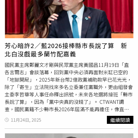
行為對國家防疫造成嚴重的干擾及破口。另外，楊啓蘭之母
姦」。（圖／讀者提供）而雙方也對簿公堂，韓傑儀向陳紹
善團體「雪愛天使團」擔任召集人，夏米雅詢問是否能送25
陳珊霓已經擔任彰基眼科主任17年，在任期屆滿時不再被續
誠與夏米雅提出侵害配偶權民事訴訟，已遭法院駁回，韓也
張票給育幼院孩童入場欣賞，自己欣然應允，雙方這才展開
任為主任，也是院方發現陳珊霓的諸多問題，例如陳珊霓擔
被以加重誹謗罪起訴，夏米雅則盼生活能恢復平靜，且不再
聯繫，並因此看過夏身分證，確認配偶欄為空。同年12月8
任眼科部主任，卻錄取其子擔任眼科住院醫師，造成眼科部
有人被韓傑儀欺騙。韓傑儀向周刊爆料陳紹誠介入他與夏米
日，陳紹誠與朋友相約逛基隆夜市，並約住基隆的夏米雅同
管理失能之情事。彰化基督教醫院身為彰化唯一的醫學中
雅的婚姻，韓日前遭台北地檢依加重誹謗罪起訴。（圖／讀
行，陳還與友人一同送夏米雅回家，卻被住在夏家對面的韓
心，一定要提供病患最高品質的醫療，對醫德、醫倫一定要
者提供）韓傑儀回應，陳紹誠的控訴純粹是
誣告
事件，認為
傑儀發現並拍照，韓將照片傳給夏米雅，強調自己是「順手
芳心暗許2／藍2026接棒縣市長說了算 新
進行管理，例如2022年6月30不續聘的陳堯俐、邱足滿等3
陳明知事實卻故意以周刊為證據提告，而陳有親戚在司法界
拍的」，還聲稱「很開心有人送妳回家」，卻在幾天後找上
北白沒戲最多蘭竹配嘉義
醫師，其中有人已經被彰化地方法院判刑。彰基重申，楊啟
當高官，案件原先不起訴，卻在他提再議後被起訴，加上周
陳紹誠住處，警告陳要他離夏米雅遠一點。陳紹誠回憶，同
蘭假稱自己受台灣基督長老教會總會所託，進行文字偏頗的
刊記者做偽證，後續則將傳喚該記者作為證人。至於夏米雅
年12月11日，韓傑儀突然登門，聲稱其為夏米雅的老闆兼
國民黨主席鄭麗文才剛與民眾黨主席黃國昌11月19日「盍
院長問卷調查，包括所謂在防疫期間麻醉部主任向總院長下
控訴部分，韓傑儀表示，當初夏米雅身無分文來台，他在夏
丈夫，並拿出多張照片、結婚證和身分證試圖證明2人間的
各言爾志」會談落幕，回到黨中央必須再面對米缸已空的
跪等，在網路上假藉問卷方式散布誹謗文字，所為實不可
身上花了5、6000萬元，出唱片等宣傳都由自己支付，「難
夫妻關係，以及還有共同居住事實，如陳紹誠不與夏保持距
「地獄開局」，2025年新台幣2億政黨補助款早已花光光，
取，民事訴訟法官己判決楊啓蘭敗訴定讞，應負擔費用刊登
道她要向法官證明，自己帶幾千萬來台灣嗎」，且2人假離
離，他則將找媒體破壞其名聲，讓其離開台灣。而在韓傑儀
除了「寄生」立法院找來多名立委兼任黨職外，更由組發會
回復名譽聲明。
婚後仍一同生活，與正常人再一起相處無異，後續則會持續
拿出的照片中，還有陳紹誠幾天前才送給夏米雅的中藥，陳
主委李哲華等人事任命釋出訊號，未來各地選將接班「縣市
採取法律行動。
將韓傑儀打發走後「越想越不對勁」，詢問夏是否還與韓同
長說了算」，因為「黨中央真的沒錢了」。 CTWANT調
住，夏則嚴正否認，稱雙方僅有經紀約關係，私底下毫無互
查，國民黨籍不少縣市長2026年屆滿不能再連任，像直轄
動，調閱其住家監視器才發現韓會趁她不在家實偷偷潛入其
市新北市長侯友宜、台中市長盧秀燕，還有新竹縣長楊文
繼續閱讀
11月24日, 2025
住處，夏米雅則立即向韓傑儀提告侵入住宅並提起為期兩年
科、花蓮縣長徐榛蔚、台東縣長饒慶鈴、彰化縣長王惠美、
的保護令，雙方就此鬧翻。「但夏米雅是韓的搖錢樹，韓這
嘉義市長黃敏惠，而正被停職的宜蘭縣長林姿妙也將因兩屆