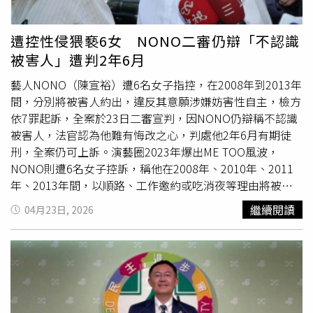
娜看，還自費帶著她就醫，剛來的前幾天根本沒讓美娜動
手，她只需戴著口罩在旁觀摩，雇主的好意卻讓美娜得寸進
尺。菲籍看護美娜（化名）遭控虐待雇主家老人，還將來台
遭控性侵猥褻6女 NONO二審仍辯「不認識
灣工作當成旅遊，根本無心於照顧工作。（圖／翻攝當事人
被害人」遭判2年6月
臉書）眼見美娜感冒痊癒，阿玲開始要求美娜照顧母親，美
娜則一改起初乖巧聽話的態度，開始要求獨立套房、免費生
藝人NONO（陳宣裕）遭6名女子指控，在2008年到2013年
活用品和免費Wi-Fi，對老人的態度也逐漸惡劣、消極怠工。
間，分別將被害人約出，違反其意願涉嫌妨害性自主，檢方
「我媽媽剛洗完澡頭髮是濕的，衣服才穿一半，她說了一句
依7罪起訴，全案於23日二審宣判，因NONO仍辯稱不認識
『Sorry』就消失了。」阿玲透露，美娜一天得洗5、6次
被害人，法官認為他難有悔改之心，判處他2年6月有期徒
澡，雇主提醒洗完澡後要清潔浴室地板泡沫避免滑倒，美娜
刑，全案仍可上訴。演藝圈2023年爆出ME TOO風波，
卻臉色大變，開始摔蓮蓬頭發洩怒氣，甚至將剛洗完澡的老
NONO則遭6名女子控訴，稱他在2008年、2010年、2011
太太丟在房間便去洗澡沖涼，留下母親與自己面面相覷，她
年、2013年間，以順路、工作邀約或吃消夜等理由將被害
只能接手後續的照顧工作，美娜的離譜行徑更不僅於此。
人約出，並在住處、飯店和車上對被害人伸出魔爪，涉嫌妨
繼續閱讀
04月23日, 2026
「我體諒她剛到台灣需要跟家人報平安，她卻在我媽媽房間
害性自主，檢方依3次強制性交、2次強制性交未遂、2次強
講電話到半夜，導致媽媽根本睡不著。」阿玲說，媽媽睡前
制猥褻等罪將他起訴。一審法官認為，NONO透過綜藝節目
有服安眠藥的習慣，最晚九點半便會睡下，美娜卻不顧老太
認識其中一名被害人，2011年以開車載被害人返家為由，
太正在休息而打電話大聊特聊，雇主忍無可忍，將她「請」
將她載到大稻埕河濱停車場欲行不軌，但遭被害人強烈反
到飯廳講電話，並試圖讓仲介與她溝通，她卻朝著仲介飆
抗，因被害人供述一致，且有3名證人作證，法官認為她無
罵，雙方衝突日漸升溫，在美娜來的不到20天，勞工局便找
誣告
動機而判決有罪，其餘5名女子則因敘事有瑕疵，檢方