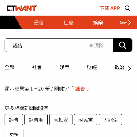
跳至主要內容區塊
下載 APP
最新
社會
娛樂
財經
⊗ 清除
全部
社會
娛樂
財經
政治
顯示結果第 1 ~ 20 筆 / 關鍵字「
誣告
」
更多相關新聞關鍵字：
誣告
誣告罪
高虹安
國民黨
大罷免
更多