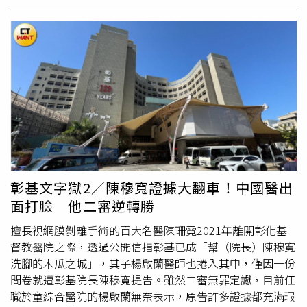
戒，在捷運站體及周邊持續巡查、戒備，並成立專案小組，
調閱車廂與月台監視器畫面進行比對查證，然而多方檢視
後，仍未發現與報案內容相符的可疑對象。警方隨後循線追
查報案來源，於當晚11時許找到吳姓報案人。不過，吳女對
事件經過說法反覆，對關鍵細節交代不清，且未能配合警方
指認相關對象，行為與報案內容出現明顯落差。警方綜合研
判後，認為該案具有謊報嫌疑，經警詢完畢，已依刑法第
171條未指定犯人
誣告
罪，將吳姓女子函送偵辦。
彰基文字獄2／陳穆寬證據大翻車！中國醫出
面打臉 他二審逆轉勝
擅長視網膜剝離手術的百大名醫陳珊霓2021年離開彰化基
督教醫院之際，透過公開信指彰基已成「幫（院長）陳穆寬
洗腳的木瓜之城」，其子楊啟蘭醫師也捲入其中，僅因一份
問卷就遭彰基院長陳穆寬提告。雖然二審無罪定讞，目前任
職於童綜合醫院的楊啟蘭無奈表示，原告許多證據都充滿瑕