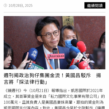
也控告韓傑儀侵入住宅、恐嚇、妨害名譽和
誣告
等罪，侵入
「衝著議長面子支持」，卻也僅限縮在高虹安身上，一旦高
案！」。「好快的刀！」，謝龍介於臉書貼出傳票表示，烏
繼續閱讀
10月28日, 2025
住宅，韓被依妨害自由無故侵入住宅罪處拘役40天，檢方並
虹安因案絆住，選不了改由代理市長邱臣遠上陣，「那國民
山頭水庫水面上覆蓋光電板，被質疑破壞環境與污染水質，
於日前以加重誹謗罪起訴韓傑儀，他這才選擇將事實公諸於
黨就不會讓了」他直指藍營如老牌市議員張祖琰等人其實都
民眾看到畫面，無不怵目驚心，結果民進黨難杜悠悠之口，
眾，希望大眾能看清韓傑儀真面目，別再有人被他欺騙。陳
蠢蠢欲動。同樣出身嘉義縣東石鄉的民眾黨立委張啓楷
就氣急敗壞要告人，民進黨台南市黨部主委郭國文，搞不定
紹誠曾與藝人丁春誠、陳紹誠、高以翔組成「時尚F4」，近
（圖）與現任嘉義市長黃敏惠有同鄉情誼，張啓楷能否順利
黨內初選種種爭議，又說服不了民眾就想拿來自己轉移焦
年逐漸消失在螢光幕前，卻因遭誹謗而再次成為大眾焦點。
接棒黃敏惠選上嘉義市長，成為南臺灣藍白合作典範？各界
點，跑去中正一分局報警對自己
誣告
，結果12日才說要告，
（圖／翻攝陳紹誠臉書）韓傑儀回應，陳紹誠的控訴純粹是
關注。（圖／CTWANT攝影組）來到中部，彰化地方人士則
僅10天，就收到傳票。謝龍介指出，「烏山頭水庫水面，有
誣告
事件，認為陳明知事實卻故意以周刊為證據提告，而陳
直指，不久前民眾黨立委張啓楷「突襲」來彰化試水溫，而
沒有光電板？有！烏山頭水庫水質，有沒有驗出類清潔劑成
有親戚在司法界當高官，案件原先不起訴，卻在他提再議後
後就「縮手」回去嘉義市本命區耕耘，其實不外乎是為了
分？有！市面上有沒有販售太陽能板清潔劑？有！有沒有太
被起訴，加上周刊記者做偽證，後續則將傳喚該記者作為證
「拉抬」好兄弟、有意選縣長的工策會總幹事洪榮章。該人
陽能業者使用清潔劑清潔太陽能板？有！台灣目前針對清洗
人。至於夏米雅控訴部分，韓傑儀表示，當初夏米雅身無分
士直言，洪榮章除了現任縣長王惠美默許外，背後還有前彰
太陽能板的法律規範是否完善？沒有！」。謝龍介說，這些
文來台，他在夏身上花了5、6000萬元，出唱片等宣傳都由
化市長温宗諭、陳杰（分從父母姓）家族支持，還有前立委
爭議都是事實，民眾的不安也是真實的，郭國文你也是立
自己支付，「難道她要向法官證明，自己帶幾千萬來台灣
陳朝容、妻舅鄭俊雄等人相挺，如今又有張啓楷「快閃」支
委，你還是執政黨立委，賴清德總統人馬，你是不是吃飽太
週刊揭政治狗仔集團金流！黃國昌駁斥 揚
嗎」，且2人假離婚後仍一同生活，與正常人再一起相處無
持，大票頭人「箍」住民眾黨彰化基層，加上藍營最強戰
閒，該提案不提案，該建言不建言，卻來濫訴興訟，不解決
言將「採法律行動」
異，後續則會持續採取法律行動。
將、立委謝衣鳳家族若真決定「抽腿」不選，「那就是洪榮
問題，卻來解決提出問題的人？謝龍介強調，自己是無所
章了」他直指另一名選將、縣府參議柯呈枋難以匹敵。 反
謂，基層員警依法偵辦，全力配合，但你給基層員警找麻
《鏡週刊》今（10月21日）報導指出，凱思國際於2021年
倒是嘉義市有望成為「藍白合」新典範。一名嘉義市藍營幕
煩，老百姓都看在眼裡，心中自有一把尺。「下週一，我準
成立，其首筆資金是來自「耘力國際文化事業有限公司」的
僚直指，「回鍋」的嘉義市長黃敏惠在2014年同樣面臨接
時到案！」。
100萬元，且其負責人是黃國昌妻妹高翬，跟拍的資金則為
班局面，時任總統馬英九與親信金溥聰「硬塞」前青輔會主
凱思國際支付等內容。對此，黃國昌今早於北院駁斥《鏡週