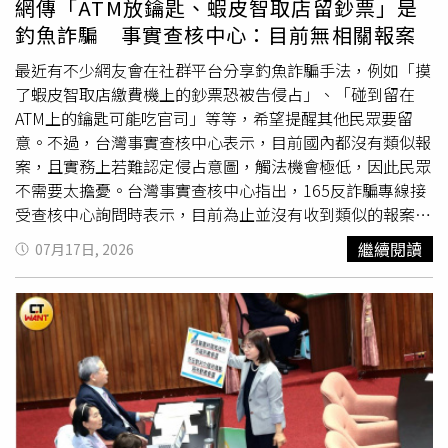
網傳「ATM放鑰匙、蝦皮智取店留鈔票」是
他反而不那麼耿耿於懷。以去年9月15日的情況為例，黃先
法行為。
釣魚詐騙 事實查核中心：目前無相關報案
生無法理解，他只說「沒關係，我有密錄器，我會交給鐵路
警察」這16個字，為何女乘客要說他像是終於講到話所以有
最近有不少網友會在社群平台分享釣魚詐騙手法，例如「摸
異常興奮的反應？他被控去年11月20日留在出站口附近盯
了蝦皮智取店繳費機上的鈔票恐被告侵占」、「碰到留在
著女乘客，實際上女方可能因為逃票心虛，自行去補票窗口
ATM上的鑰匙可能吃官司」等等，希望提醒其他民眾要留
付錢時，他在另一邊等同事，兩人根本待在不同方位。
意。不過，台灣事實查核中心表示，目前國內都沒有類似報
2025年5月16日普悠瑪車廂內的「男凝」事件更是超級烏
案，且實務上若難認定侵占意圖，觸法機會極低，因此民眾
龍，當時黃先生輪值日班，人在七堵站，不可能搭上普悠瑪
不需要太擔憂。台灣事實查核中心指出，165反詐騙專線接
準備回家，女乘客卻說被黃先生盯著看。陳建佑律師是黃先
受查核中心詢問時表示，目前為止並沒有收到類似的報案，
生好友，他認為本案女乘客涉嫌
誣告
。（圖／方萬民攝）陳
研判為網路謠言的可能性較高，蝦皮智取店門市內均設有24
繼續閱讀
07月17日, 2026
建佑律師認為，女乘客明知黃先生有不在場證明仍控訴騷
小時錄影設備，不論物品由誰遺落或取走，皆有影像紀錄可
擾，顯然刻意要讓黃先生受刑事處分，因此不排除蒐證後提
循；而超商或是ATM都裝置嚴密的監控系統，萬一發生糾
出
誣告
罪告訴。知情人士透露，台鐵桃園到台北段逃票數最
紛，都可以透過影帶還原真相，因此推斷相關犯罪手法的施
多，可說是「大型逃票現場」，相較之下普悠瑪203車次逃
行率極低。銘傳大學犯罪防治學系助理教授、前刑事局預防
票客較少，但因為它從花蓮北上，途經南港後不難找空位，
科科長林書立說明，一般民眾如果要將遺失物送警局招領，
加上只需12分鐘就到台北車站，對於通勤民眾來說，又快又
也會有「撿起來送交」的過程，無法單憑撿起或移動物品的
不用人擠人，極具「越級乘車」的誘因，雖然台鐵自認以車
動作，就認定有侵占犯意，而利用這種「釣魚」方式陷害他
站閘門、列車長查驗兩道機制已足以防範逃票，但一切仍看
人的可行性極低，應是網路過度揣測。律師李郁霆也表示，