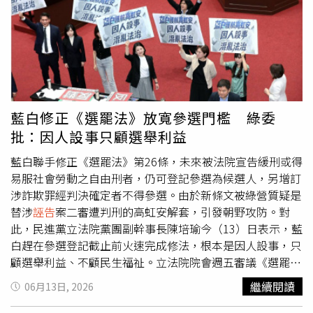
參選後，當時民進黨群起攻之罵得多難聽，怎麼等到民進黨
自己自家立委涉及暴力毆人時，涉案的立委自己提出緩刑也
可以繼續參選，就180度轉彎說這修法好棒？他批評，民進
黨不要自己作賊喊抓賊，真的因人設事，自己涉案自己提案
幫自己解套的正是民進黨。柯文哲則提到，黃國昌很客氣，
都不會說這是「林淑芬條款」。他提到，網路上還寫「暴力
芬條款」。針對這次修法，他看過民眾黨立委許忠信的說
藍白修正《選罷法》放寬參選門檻 綠委
明，如果認為2年以下判緩刑的人，可以有參選資格，那為
批：因人設事只顧選舉利益
什麼判6個月以下易服勞動的不能參選，這沒有道理。這是
很純粹的科學基礎，也是很清楚的邏輯，所以，這應該正名
藍白聯手修正《選罷法》第26條，未來被法院宣告緩刑或得
叫「林淑芬條款」。柯文哲回應《選罷法》修法爭議，反嗆
易服社會勞動之自由刑者，仍可登記參選為候選人，另增訂
外界應將其正名為「林淑芬條款」。（圖／周志龍攝）
涉詐欺罪經判決確定者不得參選。由於新條文被綠營質疑是
替涉
誣告
案二審遭判刑的高虹安解套，引發朝野攻防。對
此，民進黨立法院黨團副幹事長陳培瑜今（13）日表示，藍
白趕在參選登記截止前火速完成修法，根本是因人設事，只
顧選舉利益、不顧民生福祉。立法院院會週五審議《選罷
法》第26條修正案時，朝野立委爆發一陣激烈衝突。被外界
繼續閱讀
06月13日, 2026
稱為「高虹安條款」的修法，最終仍在藍白聯手的人數優勢
下闖關成功。修法明定，未來遭法院宣告緩刑或得易服社會