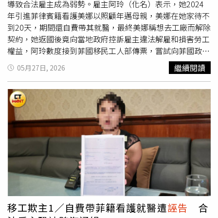
導致合法雇主成為弱勢。雇主阿玲（化名）表示，她2024
將寶貴的會議時間浪費在替自家人解套，儘速完成總預算審
年引進菲律賓籍看護美娜以照顧年邁母親，美娜在她家待不
查，履行立法委員最基本的法定職責。
到20天，期間還自費帶其就醫，最終美娜稱想去工廠而解除
契約，她返國後竟向當地政府控訴雇主違法解雇和損害勞工
權益，阿玲數度接到菲國移民工人部傳票，嘗試向菲國政府
解釋卻未獲回應，恐遭跨海通緝。
繼續閱讀
05月27日, 2026
移工欺主1／自費帶菲籍看護就醫遭
誣告
合