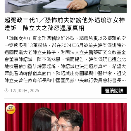
在LINE「彰基人聊天室」群組內，問卷在網路傳開分享，
雅來台後得賺錢養家，靠著表演、代言和活動支撐起大小開
醫院獲知後認為遭抹黑提告。此案在民事訴訟部分，經台灣
心，連房租、韓與前妻女兒整牙、韓自己做假牙（他上排牙
彰化地院、台灣高等法院台中分院等處審理己於民國113年
齒一顆都沒有）等都要夏米雅掏腰包，韓甚至連車子加油
超冤政三代1／恐怖前夫誹謗他外遇瑜珈女神
判決定讞。法官審理時認為，被告楊啟蘭在問卷中使用「吃
錢、咖啡錢和抽菸錢都向她開口，所幸夏家父母心疼女兒、
遭訴 陳立夫之孫怒還原真相
相真難看」「血汗醫院」「貪汙」「隨機對員工解雇或降
私下幫助，生活這才得以為繼，夫妻感情也在每天的爭吵中
職，營造恐怖統治氛圍」「苛扣員工福利」「大搞個人崇
被磨光，雙方於2020年協議離婚。夏米雅提到，中國2人離
「瑜珈女神」夏米雅憑藉姣好外型、精緻臉蛋以及優雅的空
拜」等字句為問題或選項之陳述，客觀上具有抽象侮蔑、輕
婚只要自願即可，根本不知道還需證人，韓聲稱證人只是形
中姿態吸引13萬粉絲，卻在2024年6月被前夫韓傑儀誹謗外
視等負面貶抑他人之涵義，實已逸脫中立客觀陳述。法官判
式，於是提供韓弟妹的身分證資料要她填上證人欄，韓卻在
遇國民黨大老陳立夫孫子、財團法人立夫醫藥研究文教基金
決陳穆寬勝訴，而被告楊啓蘭應負擔費用刊登如陳穆寬聲明
旁拍照錄影，實則是設下陷阱。而在離婚後，韓傑儀以「向
會董事陳紹誠，陳不滿抹黑、憤而提告，韓傑儀現已遭台北
所示內容，以回復陳穆寬總院長名譽。在刑事部分，地院法
媒體爆料她曾離婚」來威脅夏米雅，要求她簽下10年經紀
地檢署依加重誹謗罪起訴，陳紹誠也決定還原真相，希望大
官判決被告明知網際網路無遠弗屆，傳送資訊迅速，竟輕率
約，夏米雅賺的每一分錢都要與韓五五分帳，還多次私吞廠
眾能看清韓傑儀真面目。陳紹誠出身國學與中醫世家，祖父
在網路上藉問卷方式散布誹謗文字，貶損告訴人名譽，所為
商給夏的續約費、代言費和直播分潤，夏起初被瞞在鼓裡，
陳立夫曾任教育部長和中國國民黨中央執行委員會秘書長，
實不可取，並考量被告犯後未能坦認錯誤，迄今未取得告訴
察覺有異後詢問廠商，這才得知韓傑儀的離譜行徑。2023
陳紹誠則先後進入美國普度大學、上海交通大學和香港中文
繼續閱讀
12月09日, 2025
人諒解，涉犯散布文字誹謗罪，判處拘役50日。對於二審宣
年12月，韓傑儀發現陳紹誠與朋友一同送夏米雅回家，認為
大學就學，後又到湖南中醫藥大學進修中醫博士，更曾與藝
判無罪，彰基表示十分遺憾，將針對證人提出的不實言論提
2人關係匪淺，竟向媒體爆料他們是假離婚，陳紹誠介入2人
人丁春誠、陳紹誠、高以翔組成「時尚F4」，近年逐漸消失
告發偽證罪。2022年，在台灣面臨COVID-19 百年大疫最危
婚姻，向媒體塑造夏米雅在婚內多次出軌，報導曝光後讓夏
在螢光幕前，2024年卻因韓傑儀誹謗其介入夏米雅的婚姻
急的時喉，全台醫護和人民同島一命團結抗疫，楊啓蘭身為
米雅遭受多方撻伐，工作大受影響，甚至一度社會性死
而再次成為媒體焦點。陳紹誠回憶，韓傑儀與夏米雅在
住院醫師卻假稱自己受台灣基督長老教會總會所託進行偏頗
亡。 夏米雅得知韓傑儀離婚後還會潛入其住處，向法院聲
2020年離婚，他與夏在2023年透過朋友介紹認識，起初雙
的院長問卷調查，醫學中心是國家關鍵基礎設施，此假冒的
請保護令，韓卻在2023年12月帶警察上門並聲稱要「抓
方互動不多，是其協會當年10月協辦音樂會，而夏米雅在慈