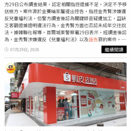
跟蹤騷擾。女乘客「雙管齊下」，除了告刑事官司，還向台
方29日公布調查結果，認定相關指控證據不足，決定不予移
北市政府申訴性騷擾。女乘客申訴，黃先生在2025年5月12
送檢方。案件源於金賽綸家屬提出控告，指控金秀賢涉嫌違
日、5月15日、9月9日都有大聲跟站務員說她逃票，使她心
反兒童福利法，但警方調查後認為關鍵錄音疑遭加工，且缺
生恐懼；2025年5月16日上午搭普悠瑪時，黃先生在第三、
乏客觀證據證明違法行為，金秀賢方面也否認未成年交往說
第四節車廂連通道一直盯著她看，導致她感到畏懼。女乘客
法。據韓聯社報導，首爾城東警察署29日表示，經調查後認
聲稱，2025年9月15日黃先生走向站務員大喊她從南港站上
為，金秀賢涉嫌違反《兒童福利法》以及
誣告
罪的案件，因
車、她逃票，她當時試圖拿出手機錄影，「被申訴人（黃先
缺乏足以證明犯罪事實的客觀證據，因此決定不予移送。回
繼續閱讀
07月29日, 2026
生）卻出現異常興奮的反應，像是申訴人（女乘客）終於跟
顧經過，YouTube頻道「橫豎研究所」於2025年3月爆料，
他說話了而感到開心，完全不符合一般人在衝突或被拍攝時
聲稱金秀賢與金賽綸自她15歲起交往長達6年，引發外界高
的反應」。女乘客還控訴，2025年11月20日黃先生出站滯
度關注。另一方面，金賽綸家屬於2025年5月提出告訴，指
留並持續盯著她看，想藉此引起注意，使她處於高度緊張和
控金秀賢在女方尚未成年時便與其交往，涉嫌違反相關法律
恐懼狀態。北市府在今年5月28日決議，女乘客所稱的6次
規定。家屬曾在記者會上公開1段據稱是金賽綸生前與友人
性騷擾都不成立；台北地檢署則在7月3日以犯罪嫌移不足為
的對話錄音，內容提到「從國中時期開始交往，到上大學後
由，不起訴黃先生。黃先生表示，被告這半年以來壓力很
分手」等說法。面對爭議，金秀賢承認2人過去確曾交往，
大，雖然台鐵沒因為乘客提告就懲處，他仍擔心同事的眼光
但強調雙方交往期間並非金賽綸未成年時期。至於女方家屬
和想法，如今得知不起訴有鬆一口氣的感覺，這是「最乾淨
提出的錄音，金秀賢方面也提出反駁，認為該錄音疑似透過
的結果」，他等很久。對於女乘客提告，黃先生不太意外對
人工智慧（AI）技術製作，並非真實對話。警方調查後認
方採取這種報復方式，但將檢舉逃票連結性騷擾，讓他嚇一
為，相關錄音存在遭加工的可能性，並參考金賽綸手機鑑識
跳也很難接受，如果女乘客告他公然揭發逃票是妨害名譽，
結果等資料後，判定現階段沒有足夠證據證明金秀賢涉及違