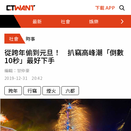
跳至主要內容區塊
下載 APP
最新
社會
娛樂
財經
社會
時事
從跨年偷到元旦！ 扒竊高峰潮「倒數
10秒」最好下手
編輯：
甘仲豪
2019-12-31 20:42
跨年
行竊
煙火
六都