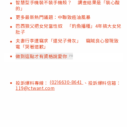
智慧型手機裝不裝手機殼？ 調查結果是「裝心酸
的」
更多最新熱門議題：中聯致癌油風暴
巴西狼父把女兒當性奴 「釣魚播種」4年搞大女兒
肚子
夫妻行李遭竊求「還兒子骨灰」 竊賊良心發現致
電「哭著道歉」
做到這點才有資格說愛你
PR
(02)6630-8641
投訴爆料專線：
、投訴爆料信箱：
119@ctwant.com