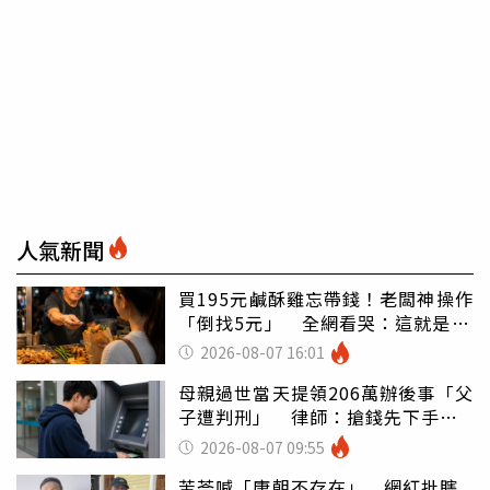
人氣新聞
買195元鹹酥雞忘帶錢！老闆神操作
「倒找5元」 全網看哭：這就是台
灣
2026-08-07 16:01
母親過世當天提領206萬辦後事「父
子遭判刑」 律師：搶錢先下手是
罪
2026-08-07 09:55
苦苓喊「唐朝不存在」 網紅批瞎