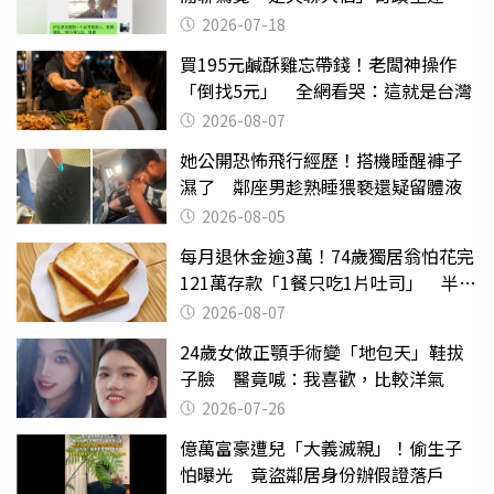
2026-07-18
買195元鹹酥雞忘帶錢！老闆神操作
「倒找5元」 全網看哭：這就是台灣
2026-08-07
她公開恐怖飛行經歷！搭機睡醒褲子
濕了 鄰座男趁熟睡猥褻還疑留體液
2026-08-05
每月退休金逾3萬！74歲獨居翁怕花完
121萬存款「1餐只吃1片吐司」 半年
後暴瘦嚇壞女兒
2026-08-07
24歲女做正顎手術變「地包天」鞋拔
子臉 醫竟喊：我喜歡，比較洋氣
2026-07-26
億萬富豪遭兒「大義滅親」！偷生子
怕曝光 竟盜鄰居身份辦假證落戶