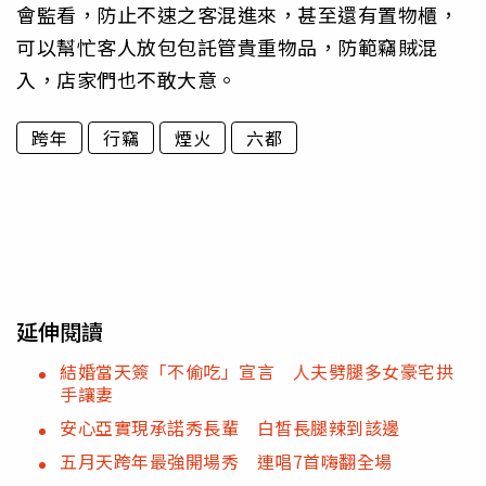
會監看，防止不速之客混進來，甚至還有置物櫃，
可以幫忙客人放包包託管貴重物品，防範竊賊混
入，店家們也不敢大意。
跨年
行竊
煙火
六都
延伸閱讀
結婚當天簽「不偷吃」宣言 人夫劈腿多女豪宅拱
手讓妻
安心亞實現承諾秀長輩 白皙長腿辣到該邊
五月天跨年最強開場秀 連唱7首嗨翻全場