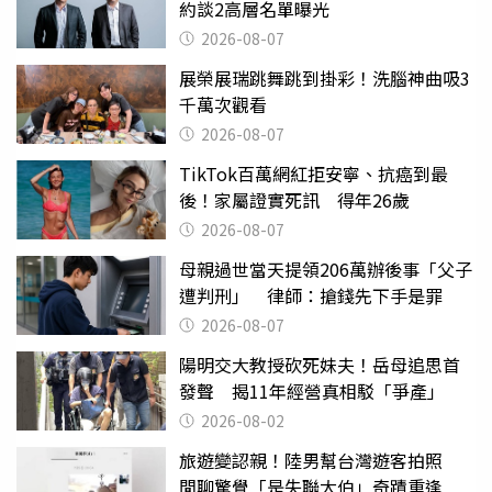
約談2高層名單曝光
2026-08-07
展榮展瑞跳舞跳到掛彩！洗腦神曲吸3
千萬次觀看
2026-08-07
TikTok百萬網紅拒安寧、抗癌到最
後！家屬證實死訊 得年26歲
2026-08-07
母親過世當天提領206萬辦後事「父子
遭判刑」 律師：搶錢先下手是罪
2026-08-07
陽明交大教授砍死妹夫！岳母追思首
發聲 揭11年經營真相駁「爭產」
2026-08-02
旅遊變認親！陸男幫台灣遊客拍照
閒聊驚覺「是失聯大伯」奇蹟重逢