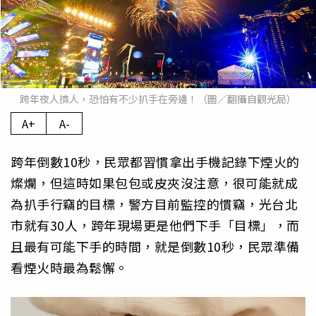
跨年夜人擠人，恐怕有不少扒手在旁邊！（圖／翻攝自觀光局）
A+
A-
跨年倒數10秒，民眾都習慣拿出手機記錄下煙火的
燦爛，但這時如果包包或皮夾沒注意，很可能就成
為扒手行竊的目標，警方目前監控的慣竊，光台北
市就有30人，跨年現場更是他們下手「目標」，而
且最有可能下手的時間，就是倒數10秒，民眾準備
看煙火時最為鬆懈。