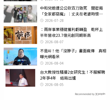
中和兒媳遭公公砍百刀致死 閨密揭
「全家都惡魔」：丈夫在老婆時懷孕
摔東西
2026-07-28
：兩岸事業穩健獲利虧轉盈 乾杯上
半年營收23.7億元創同期新高
2026-08-07
不是AI！他「沒脖子」畫面瘋傳 真相
曝光網看呆
2026-08-04
台大教授性騷擾2女研究生！不服解聘
2年爭4年 結局出爐
2026-08-05
Recommended by