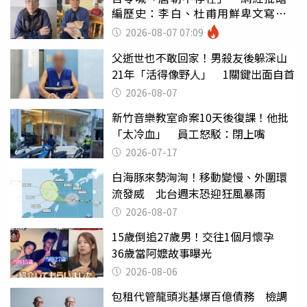
編歷史：李白、杜甫用鮮卑文寫
詩？
2026-08-07 07:09
父逝世也不敢回家！男殺友後躲深山
21年「活得像野人」 1關鍵出面自首
2026-08-07
新竹音樂教室命案10天後復課！他批
「太冷血」 員工怒駁：閉上嘴
2026-07-17
白海豚來勢洶洶！移動變慢、外圍環
流發威 北台週末恐迎狂風暴雨
2026-08-07
15歲倒追27歲男！交往1個月懷孕
36歲當阿嬤故事曝光
2026-08-06
包租代管龍頭兆基爆百億債務 檢調