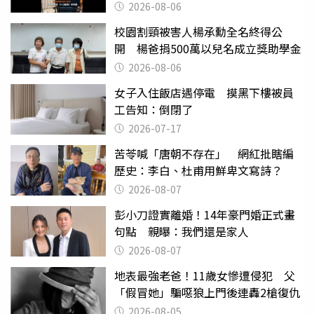
2026-08-06
校園割頸被害人楊承勳全名終得公
開 楊爸捐500萬以兒名成立獎助學金
2026-08-06
女子入住飯店遇停電 摸黑下樓被員
工告知：倒閉了
2026-07-17
苦苓喊「唐朝不存在」 網紅批瞎編
歷史：李白、杜甫用鮮卑文寫詩？
2026-08-07
彭小刀證實離婚！14年豪門婚正式畫
句點 親曝：我們還是家人
2026-08-07
地表最強老爸！11歲女慘遭侵犯 父
「假冒她」騙噁狼上門後連轟2槍復仇
2026-08-05