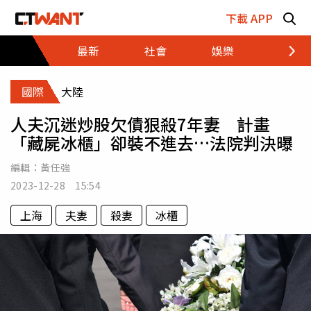
跳至主要內容區塊
下載 APP
最新
社會
娛樂
財經
國際
大陸
人夫沉迷炒股欠債狠殺7年妻 計畫
「藏屍冰櫃」卻裝不進去…法院判決曝
編輯：
黃任強
2023-12-28 15:54
上海
夫妻
殺妻
冰櫃