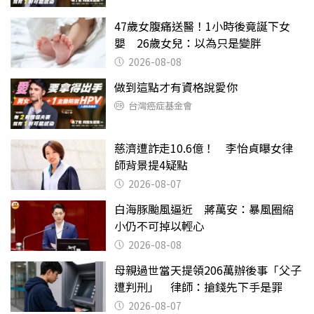
47歲女腹痛送醫！1小時後竟誕下女
嬰 26歲女兒：以為只是變胖
2026-08-08
做到這點才有資格說愛你
台灣癌症基金會
慈濟遭詐走10.6億！ 李怡貞曝女律
師背景提4疑點
2026-08-07
白海豚颱風逼近 蔣萬安：暴風圈縮
小仍不可掉以輕心
2026-08-08
母親過世當天提領206萬辦後事「父子
遭判刑」 律師：搶錢先下手是罪
2026-08-07