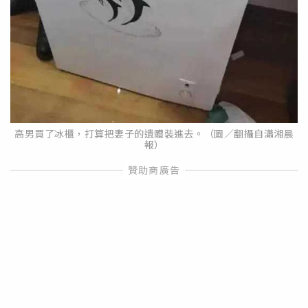
高男買了冰櫃，打算把妻子的遺體裝進去。（圖／翻攝自瀟湘晨
報）