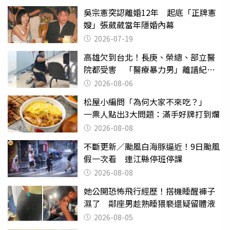
吳宗憲突認離婚12年 起底「正牌憲
嫂」張葳葳當年隱婚內幕
2026-07-19
高雄欠到台北！長庚、榮總、部立醫
院都受害 「醫療暴力男」離譜紀錄
曝光
2026-08-06
松屋小編問「為何大家不來吃？」
一票人點出3大問題：滿手好牌打到爛
2026-08-08
不斷更新／颱風白海豚逼近！9日颱風
假一次看 連江縣停班停課
2026-08-08
她公開恐怖飛行經歷！搭機睡醒褲子
濕了 鄰座男趁熟睡猥褻還疑留體液
2026-08-05