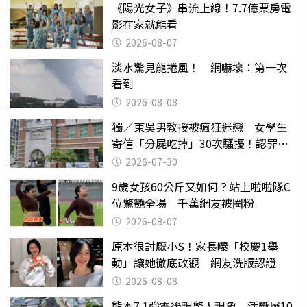
《陽光女子》串流上線！7.7億票房電
影在家就能看
2026-08-07
淡水驚見龍捲風！ 網嚇壞：第一次
看到
2026-08-08
獨／東吳男教授被瘋狂迷戀 女學生
寄信「分屍吃掉」30次騷擾！認罪免
關
2026-07-30
9歲女孩60公斤又如何？站上啦啦隊C
位驚艷全場 千萬網友被圈粉
2026-08-07
原本很討厭小S！家長曝「校慶1舉
動」讓她徹底改觀 網友洗版認證
2026-08-08
熊本7.1強震後現驚人現象 活斷層10