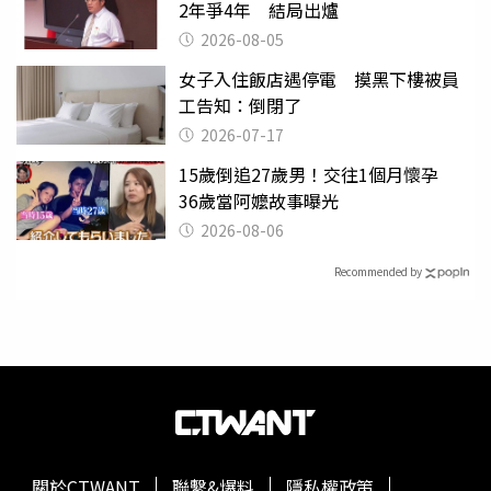
2年爭4年 結局出爐
2026-08-05
女子入住飯店遇停電 摸黑下樓被員
工告知：倒閉了
2026-07-17
15歲倒追27歲男！交往1個月懷孕
36歲當阿嬤故事曝光
2026-08-06
Recommended by
關於CTWANT
聯繫&爆料
隱私權政策