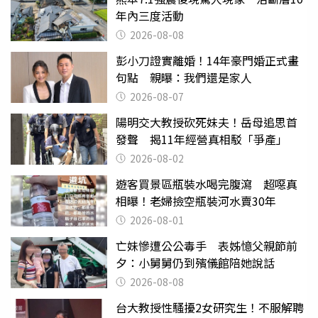
年內三度活動
2026-08-08
彭小刀證實離婚！14年豪門婚正式畫
句點 親曝：我們還是家人
2026-08-07
陽明交大教授砍死妹夫！岳母追思首
發聲 揭11年經營真相駁「爭產」
2026-08-02
遊客買景區瓶裝水喝完腹瀉 超噁真
相曝！老婦撿空瓶裝河水賣30年
2026-08-01
亡妹慘遭公公毒手 表姊憶父親節前
夕：小舅舅仍到殯儀館陪她說話
2026-08-08
台大教授性騷擾2女研究生！不服解聘