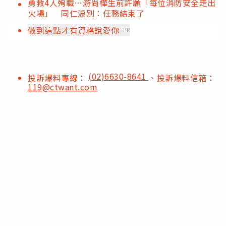
勇救4人殉職…游尚樺生前許願「每位消防安全走出
火場」 同仁淚別：任務結束了
做到這點才有資格說愛你
PR
(02)6630-8641
投訴爆料專線：
、投訴爆料信箱：
119@ctwant.com