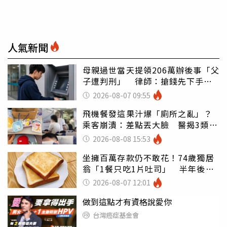
人氣新聞
母親過世當天提領206萬辦後事「父
子遭判刑」 律師：搶錢先下手是
罪
2026-08-07 09:55
飛機餐發這果汁爆「廁所之亂」？
乘客崩潰：差點丟大臉 醫揭3類人
別亂喝
2026-08-08 15:53
坐擁百萬存款仍不敢花！74歲獨居
翁「1餐只吃1片吐司」 半年後暴
瘦嚇壞女兒
2026-08-07 12:01
做到這點才有資格說愛你
台灣癌症基金會