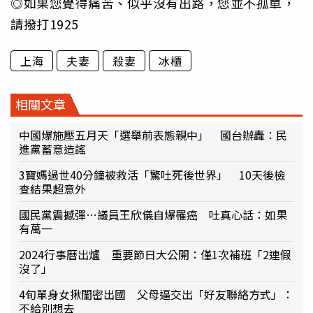
◎如果您覺得痛苦、似乎沒有出路，您並不孤單，
請撥打1925
上海
夫妻
殺妻
冰櫃
相關文章
中國爆施壓五月天「選舉前表態親中」 國台辦轟：民
進黨蓄意造謠
3寶媽過世40分鐘被救活「驚吐死後世界」 10天後檢
查結果超意外
國民黨震撼彈…議員王欣儀自爆罹癌 吐真心話：如果
有萬一
2024行事曆出爐 重要節日大公開：僅1次補班「2連假
沒了」
4旬單身女揪閨密出國 父母逼交出「好友聯絡方式」：
不給別想去