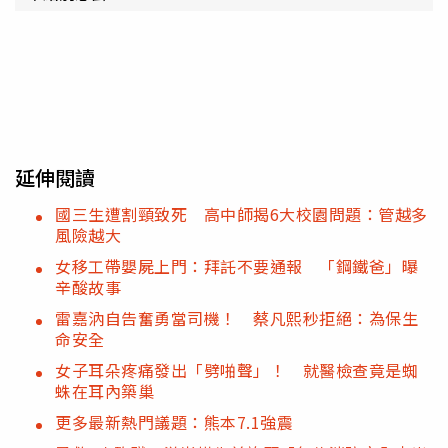
延伸閱讀
國三生遭割頸致死 高中師揭6大校園問題：管越多
風險越大
女移工帶嬰屍上門：拜託不要通報 「鋼鐵爸」曝
辛酸故事
雷嘉汭自告奮勇當司機！ 蔡凡熙秒拒絕：為保生
命安全
女子耳朵疼痛發出「劈啪聲」！ 就醫檢查竟是蜘
蛛在耳內築巢
更多最新熱門議題：熊本7.1強震