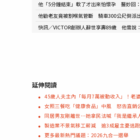
他「5分鐘結束」軟了才出來怕懷孕 醫妙回
他勸老友竟被割喉氣管斷 騎車300公尺倒派
快訊／VICTOR創辦人辭世享壽89歲 他曾
延伸閱讀
45歲人夫主內「每月7萬被動收入」！老
女照三餐吃「健康食品」中風 怒告直銷公
同居男友剛離世…她拿民法喊「我是繼承
製造業不景氣移工薪減 逾3成雇主憂逃
更多最新熱門議題：2026九合一選舉