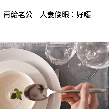
寵物
」再給老公 人妻傻眼：好噁
運勢
運動
梅酒