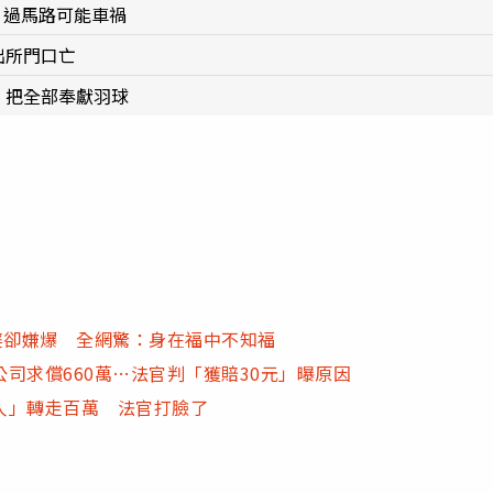
：過馬路可能車禍
出所門口亡
說：把全部奉獻羽球
婆卻嫌爆 全網驚：身在福中不知福
司求償660萬…法官判「獲賠30元」曝原因
人」轉走百萬 法官打臉了
跑