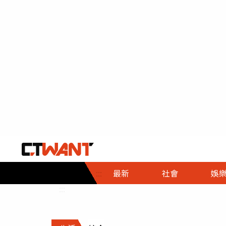
社會首頁
娛樂首頁
財經首頁
政
:::
最新
社會
娛
時事
即時
熱線
:::
直擊
大條
人物
調查
專題
３Ｃ