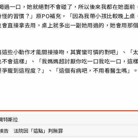
我喝過一口，她就絕對不會碰了，所以後來我都在她面前
奇怪的習慣？」原PO補充，「因為我帶小孩比較晚上桌
也會直接拿去用，桌上就多出一副她用過的，她會用那
搞這些小動作才能間接接吻，其實蠻可憐的對吧」、「
也不會這樣」、「我媽媽超討厭你吃一口我吃一口，這
要爭寵到這程度？」、「這個有病吧，不用看醫生嗎」
灣特斯拉
醒挨告 法院因「這點」判無罪