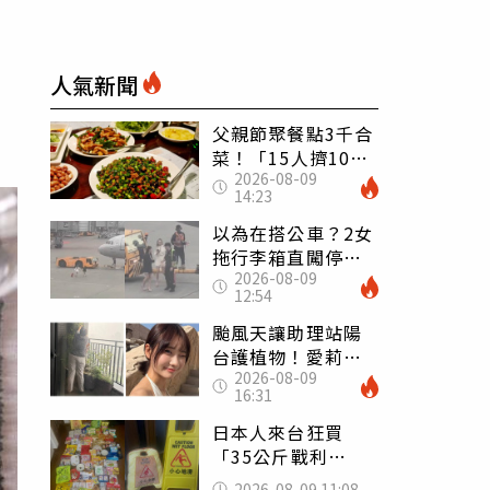
人氣新聞
父親節聚餐點3千合
菜！「15人擠10人
2026-08-09
桌」她餓到崩潰
14:23
網傻眼：讓店家看
笑話
以為在搭公車？2女
拖行李箱直闖停機
2026-08-09
坪「揮手攔機」
12:54
荒謬影片曝網傻眼
颱風天讓助理站陽
台護植物！愛莉莎
2026-08-09
莎挨轟 笑回：他
16:31
不會被吹出去
日本人來台狂買
「35公斤戰利
品」 連拜拜用紅
2026-08-09 11:08