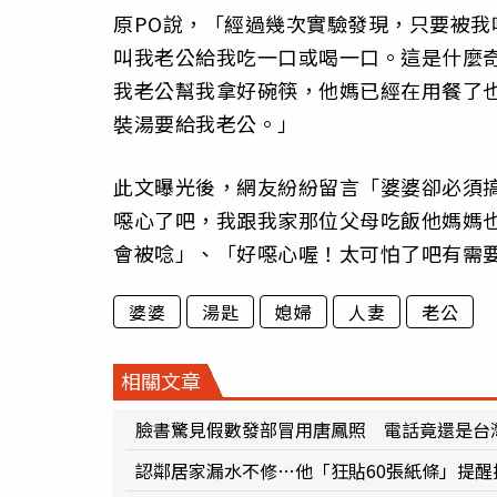
原PO說，「經過幾次實驗發現，只要被
叫我老公給我吃一口或喝一口。這是什麼
我老公幫我拿好碗筷，他媽已經在用餐了
裝湯要給我老公。」
此文曝光後，網友紛紛留言「婆婆卻必須
噁心了吧，我跟我家那位父母吃飯他媽媽
會被唸」、「好噁心喔！太可怕了吧有需
婆婆
湯匙
媳婦
人妻
老公
相關文章
臉書驚見假數發部冒用唐鳳照 電話竟還是台
認鄰居家漏水不修…他「狂貼60張紙條」提