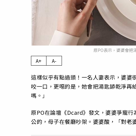
原PO表示，婆婆會把湯
A+
A-
這樣似乎有點過頭！一名人妻表示，婆婆
咬一口，更噁的是，她會把湯匙舔乾淨再
嗎。」
原PO在論壇《Dcard》發文，婆婆爭
公的，母子在餐廳吵架。婆婆酸，「對老