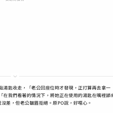
甜點湯匙收走，「老公回座位時才發現，正打算再去拿一
，「在我們看著的情況下，將她正在使用的湯匙在嘴裡舔
說沒差，但老公皺眉拒絕。原PO說，好噁心。