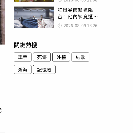
盤、「小心地滑」
狂風暴雨灌進陽
告示牌也帶回家
台！他內褲竟遭颱
風吹走 陳世軒神
2026-08-09 13:26
回1句笑翻上萬網友
關鍵熱搜
車手
死傷
外籍
結紮
鴻海
記憶體
會
老