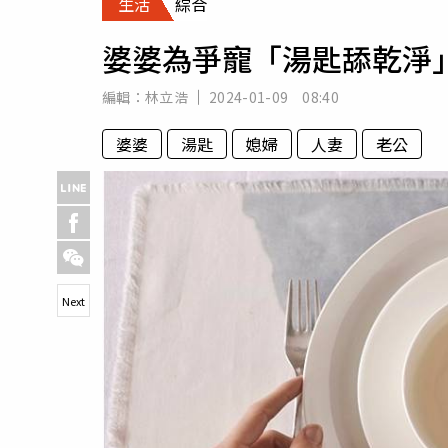
生活
綜合
人物
汽車
婆婆為爭寵「湯匙舔乾淨
專欄
房產新勢力
編輯：
林立浩
2024-01-09 08:40
婆婆
湯匙
媳婦
人妻
老公
Next