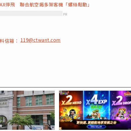
 MAX停飛 聯合航空揭多架客機「螺絲鬆動」
PR
119@ctwant.com
爆料信箱：
PR