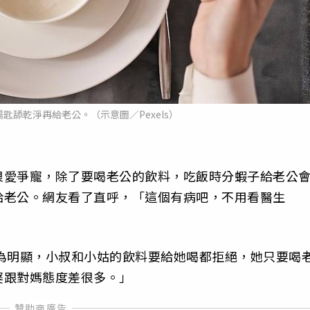
匙舔乾淨再給老公。（示意圖／Pexels）
很愛爭寵，除了要喝老公的飲料，吃飯時分蝦子給老公
給老公。網友看了直呼，「這個有病吧，不用看醫生
寵行為明顯，小叔和小姑的飲料要給她喝都拒絕，她只要喝
婆跟對媽態度差很多。」