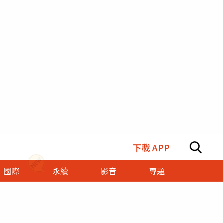
下載 APP
國際
永續
影音
專題