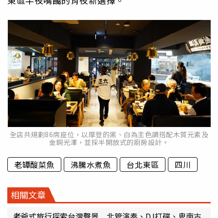
全店共規劃86席座位，以摩登的黑、白為主色調搭配木質元素及
金銅光澤，並採半開放式的廚房設計。
老罈酸菜魚
沸騰水煮魚
台北東區
四川
相關文章
老爺式旅行探索台灣聲景 北管演奏、DJ打碟、卑南古