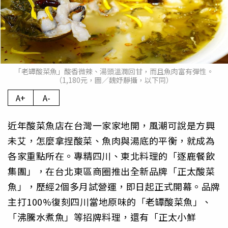
「老罈酸菜魚」酸香微辣、湯頭溫潤回甘，而且魚肉富有彈性。
（1,180元，圖／魏妤靜攝，以下同）
A+
A-
近年酸菜魚店在台灣一家家地開，風潮可說是方興
未艾，怎麼拿捏酸菜、魚肉與湯底的平衡，就成為
各家重點所在。專精四川、東北料理的「逐鹿餐飲
集團」，在台北東區商圈推出全新品牌「正太酸菜
魚」，歷經2個多月試營運，即日起正式開幕。品牌
主打100%復刻四川當地原味的「老罈酸菜魚」、
「沸騰水煮魚」等招牌料理，還有「正太小鮮