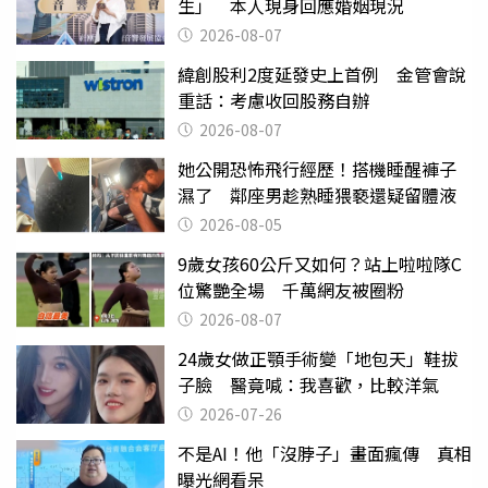
生」 本人現身回應婚姻現況
2026-08-07
緯創股利2度延發史上首例 金管會說
重話：考慮收回股務自辦
2026-08-07
她公開恐怖飛行經歷！搭機睡醒褲子
濕了 鄰座男趁熟睡猥褻還疑留體液
2026-08-05
9歲女孩60公斤又如何？站上啦啦隊C
位驚艷全場 千萬網友被圈粉
2026-08-07
24歲女做正顎手術變「地包天」鞋拔
子臉 醫竟喊：我喜歡，比較洋氣
2026-07-26
不是AI！他「沒脖子」畫面瘋傳 真相
曝光網看呆