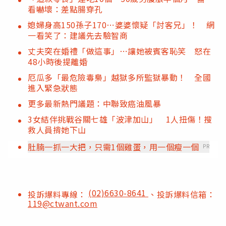
看嚇壞：差點腸穿孔
媳婦身高150孫子170⋯婆婆懷疑「討客兄」！ 網
一看笑了：建議先去驗智商
丈夫突在婚禮「做這事」⋯讓她被賓客恥笑 怒在
48小時後提離婚
厄瓜多「最危險毒梟」越獄多所監獄暴動！ 全國
進入緊急狀態
更多最新熱門議題：中聯致癌油風暴
3女結伴挑戰谷關七雄「波津加山」 1人扭傷！搜
救人員揹她下山
肚腩一抓一大把，只需1個雞蛋，用一個瘦一個
PR
(02)6630-8641
投訴爆料專線：
、投訴爆料信箱：
119@ctwant.com