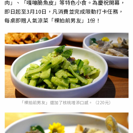
肉」、「嘎嘣脆魚皮」等特色小食。為慶祝開幕，
即日起至3月10日，凡消費並完成限動打卡任務，
每桌即贈人氣涼菜「裸拍前男友」1份！
「裸拍前男友」還加了核桃增添口感。（220元）