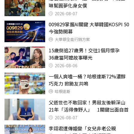
琳幫圓夢化身女僕
2026-08-07
009829掌握AI關鍵 大華韓國KOSPI 50
今強勢開募
大華銀全能行銷方案
15歲倒追27歲男！交往1個月懷孕
36歲當阿嬤故事曝光
2026-08-06
一個人爽嗑一桶？哈根達斯72%濃醇
巧克力 掀脆友共鳴
哈根達斯
父逝世也不敢回家！男殺友後躲深山
21年「活得像野人」 1關鍵出面自首
2026-08-07
李翊君遭傳婚變「女兒非老公親