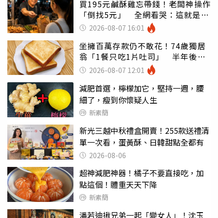
買195元鹹酥雞忘帶錢！老闆神操作
「倒找5元」 全網看哭：這就是台
灣
2026-08-07 16:01
坐擁百萬存款仍不敢花！74歲獨居
翁「1餐只吃1片吐司」 半年後暴
瘦嚇壞女兒
2026-08-07 12:01
減肥首選，檸檬加它，堅持一週，腰
細了，瘦到你懷疑人生
新素簡
新光三越中秋禮盒開賣！255款送禮清
單一次看，蛋黃酥、日韓甜點全都有
2026-08-06
超神減肥神器！橘子不要直接吃，加
點這個！體重天天下降
新素簡
潘若迪揪兄弟一起「變女人」！沈玉