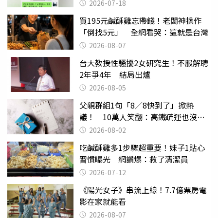
2026-07-18
買195元鹹酥雞忘帶錢！老闆神操作
「倒找5元」 全網看哭：這就是台灣
2026-08-07
台大教授性騷擾2女研究生！不服解聘
2年爭4年 結局出爐
2026-08-05
父親群組1句「8／8快到了」掀熱
議！ 10萬人笑翻：高鐵疏運也沒列
父親節
2026-08-02
吃鹹酥雞多1步驟超重要！妹子1貼心
習慣曝光 網讚爆：救了清潔員
2026-07-12
《陽光女子》串流上線！7.7億票房電
影在家就能看
2026-08-07