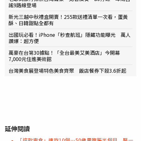
謠9路線登場
新光三越中秋禮盒開賣！255款送禮清單一次看，蛋黃
酥、日韓甜點全都有
出國玩必看！iPhone「秒查航班」隱藏功能曝光 萬人
讚爆：超方便
萬豪在台第30據點！「全台最美艾美酒店」今開幕
7,000元住進美術館
台灣美食展登場特色美食齊聚 飯店餐券下殺3.6折起
延伸閱讀
「這款零食」連吃10個…50歲男腹脹半個月 醫一