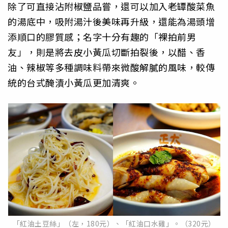
除了可直接沾附椒鹽品嘗，還可以加入老罈酸菜魚
的湯底中，吸附湯汁後美味再升級，還能為湯頭增
添順口的膠質感；名字十分有趣的「裸拍前男
友」，則是將去皮小黃瓜切斷拍裂後，以醋、香
油、辣椒等多種調味料帶來微酸解膩的風味，較傳
統的台式醃漬小黃瓜更加清爽。
「紅油土豆絲」（左，180元）、「紅油口水雞」。（320元）