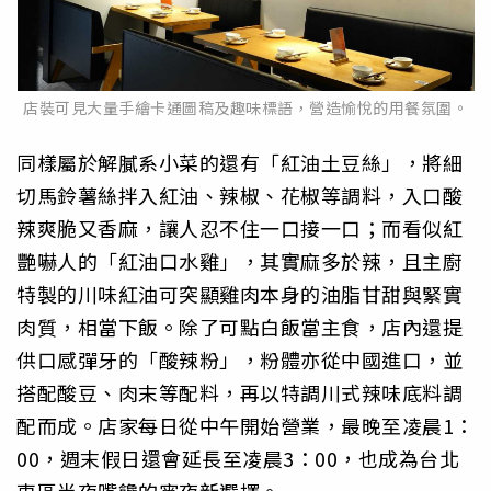
店裝可見大量手繪卡通圖稿及趣味標語，營造愉悅的用餐氛圍。
同樣屬於解膩系小菜的還有「紅油土豆絲」，將細
切馬鈴薯絲拌入紅油、辣椒、花椒等調料，入口酸
辣爽脆又香麻，讓人忍不住一口接一口；而看似紅
艷嚇人的「紅油口水雞」，其實麻多於辣，且主廚
特製的川味紅油可突顯雞肉本身的油脂甘甜與緊實
肉質，相當下飯。除了可點白飯當主食，店內還提
供口感彈牙的「酸辣粉」，粉體亦從中國進口，並
搭配酸豆、肉末等配料，再以特調川式辣味底料調
配而成。店家每日從中午開始營業，最晚至凌晨1：
00，週末假日還會延長至凌晨3：00，也成為台北
東區半夜嘴饞的宵夜新選擇。