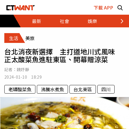
跳至主要內容區塊
下載 APP
最新
社會
娛樂
財經
生活
美旅
台北消夜新選擇 主打道地川式風味
正太酸菜魚進駐東區、開幕贈涼菜
記者：
魏妤靜
2024-01-10 18:29
老罈酸菜魚
沸騰水煮魚
台北東區
四川