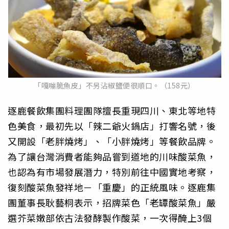
「嘎嘣脆魚皮」不另沾椒鹽便很順口。（158元）
逐鹿餐飲集團料理團隊擅長重現四川、東北等地特
色美食，最初先以「辣二爺火鍋店」打響名號，後
又開設「老胖燒烤」、「小胖燒烤」等餐飲品牌。
為了讓台灣消費者能夠品嘗到道地的川味酸菜魚，
也認為有市場發展潛力，特別前往中國實地考察，
復刻酸菜魚發祥地－「重慶」的正統風味。逐鹿集
團董事長耿藝桐表示，招牌菜色「老罈酸菜魚」嚴
選芥菜嫩部依古法發酵製作酸菜，一次得醃上3個