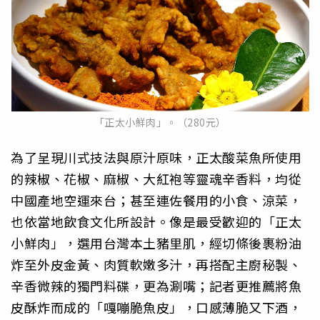
「正太小鮮肉」。（280元）
為了呈現川式技法與原汁原味，正太酸菜魚所使用
的辣椒、花椒、麻椒、大紅袍等靈魂辛香料，均從
中國產地空運來台；甚至連佐餐用的小食、涼菜，
也依當地飲食文化所設計。像是最受歡迎的「正太
小鮮肉」，選用台灣本土豬里肌，經切條後裹粉油
炸至外皮金黃、肉質軟嫩多汁，再搭配主廚秘製、
辛香微辣的獨門料碟，更為涮嘴；記者更推薦將魚
皮酥炸而成的「嘎嘣脆魚皮」，口感薄脆又下酒，