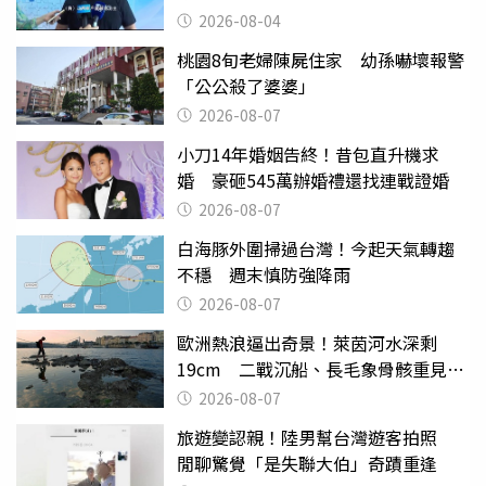
2026-08-04
桃園8旬老婦陳屍住家 幼孫嚇壞報警
「公公殺了婆婆」
2026-08-07
小刀14年婚姻告終！昔包直升機求
婚 豪砸545萬辦婚禮還找連戰證婚
2026-08-07
白海豚外圍掃過台灣！今起天氣轉趨
不穩 週末慎防強降雨
2026-08-07
歐洲熱浪逼出奇景！萊茵河水深剩
19cm 二戰沉船、長毛象骨骸重見天
日
2026-08-07
旅遊變認親！陸男幫台灣遊客拍照
閒聊驚覺「是失聯大伯」奇蹟重逢