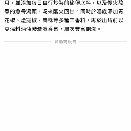
月，並添加每日自行炒製的秘傳底料，以及慢火熬
煮的魚骨湯頭，喝來酸爽回甘。同時於湯底添加青
花椒、燈籠椒、蒜酥等多種辛香料，再於出鍋前以
高溫料油油潑激發香氣，層次豐富飽滿。