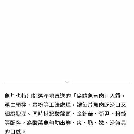
魚片也特別挑選產地直送的「烏鱧魚背肉」入饌，
藉由預拌、裹粉等工法處理，讓每片魚肉既滑口又
細緻腴潤。同時搭配酸蘿蔔、金針菇、筍尹、粉絲
等配料，為酸菜魚勾勒出鮮、爽、脆、嫩、滑兼具
的口感。