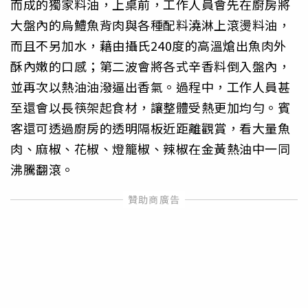
而成的獨家料油，上桌前，工作人員會先在廚房將
大盤內的烏鱧魚背肉與各種配料澆淋上滾燙料油，
而且不另加水，藉由攝氏240度的高溫熗出魚肉外
酥內嫩的口感；第二波會將各式辛香料倒入盤內，
並再次以熱油油潑逼出香氣。過程中，工作人員甚
至還會以長筷架起食材，讓整體受熱更加均勻。賓
客還可透過廚房的透明隔板近距離觀賞，看大量魚
肉、麻椒、花椒、燈籠椒、辣椒在金黃熱油中一同
沸騰翻滾。