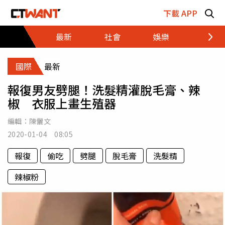
跳至主要內容區塊
下載 APP
最新
社會
娛樂
財經
國際
最新
報復男友劈腿！洗髮精灌脫毛膏、辣
椒 衣服上畫生殖器
編輯：
陳儷文
2020-01-04 08:05
報復
偷吃
劈腿
脫毛膏
洗髮精
辣椒粉