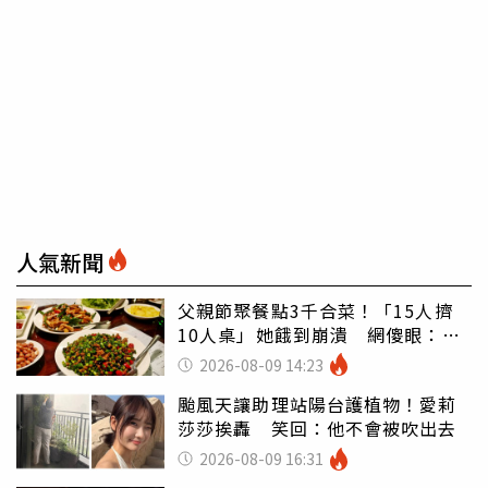
人氣新聞
父親節聚餐點3千合菜！「15人擠
10人桌」她餓到崩潰 網傻眼：讓
店家看笑話
2026-08-09 14:23
颱風天讓助理站陽台護植物！愛莉
莎莎挨轟 笑回：他不會被吹出去
2026-08-09 16:31