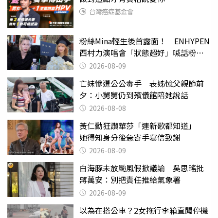
台灣癌症基金會
粉絲Mina輕生後首露面！ ENHYPEN
西村力演唱會「狀態超好」喊話粉
絲：我們心意相通
2026-08-09
亡妹慘遭公公毒手 表姊憶父親節前
夕：小舅舅仍到殯儀館陪她說話
2026-08-08
黃仁勳狂讚華莎「連新歌都知道」
她得知身分後急寄手寫信致謝
2026-08-09
白海豚未放颱風假掀議論 吳思瑤批
蔣萬安：別把責任推給氣象署
2026-08-09
以為在搭公車？2女拖行李箱直闖停機