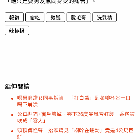
「她只是要男友感同身受的痛苦」。
報復
偷吃
劈腿
脫毛膏
洗髮精
辣椒粉
延伸閱讀
噁男磨蹭女同事話筒 「打白醬」到咖啡杯她一口
喝下崩潰
公車拋錨+窗戶壞掉…零下26度暴風雪狂襲 乘客被
吹成「雪人」
頭頂傳怪聲 抬頭驚見「樹幹在蠕動」竟是4公尺巨
蟒