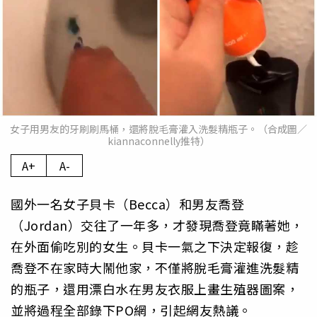
女子用男友的牙刷刷馬桶，還將脫毛膏灌入洗髮精瓶子。（合成圖／
kiannaconnelly推特）
A+
A-
國外一名女子貝卡（Becca）和男友喬登
（Jordan）交往了一年多，才發現喬登竟瞞著她，
在外面偷吃別的女生。貝卡一氣之下決定報復，趁
喬登不在家時大鬧他家，不僅將脫毛膏灌進洗髮精
的瓶子，還用漂白水在男友衣服上畫生殖器圖案，
並將過程全部錄下PO網，引起網友熱議。