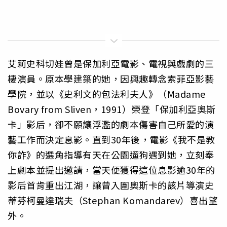
艾莉史科切娃曾是保加利亞電影、電視與戲劇的三
棲演員。原本學建築的她，因興趣轉念索菲亞影藝
學院，並以《史利文的包法利夫人》（Madame
Bovary from Sliven，1991）榮登「保加利亞奧斯
卡」影后，卻不願讓浮濫的劇本傷害自己所愛的演
藝工作而決定息影。直到30年後，電影《我不是教
你詐》的選角指導有天在公園遛狗遇到她，立刻奉
上劇本並提出邀請，當天便獲得這位息影逾30年的
影后首肯重出江湖，讓曾入圍奧斯卡的該片導演史
蒂芬柯曼達瑞夫（Stephan Komandarev）喜出望
外。