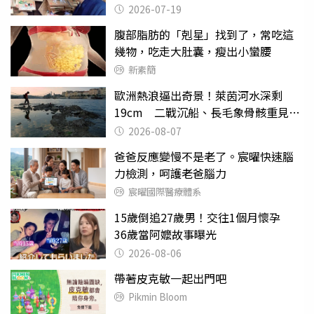
在心中
2026-07-19
腹部脂肪的「剋星」找到了，常吃這
幾物，吃走大肚囊，瘦出小蠻腰
新素簡
歐洲熱浪逼出奇景！萊茵河水深剩
19cm 二戰沉船、長毛象骨骸重見天
日
2026-08-07
爸爸反應變慢不是老了。宸曜快速腦
力檢測，呵護老爸腦力
宸曜國際醫療體系
15歲倒追27歲男！交往1個月懷孕
36歲當阿嬤故事曝光
2026-08-06
帶著皮克敏一起出門吧
Pikmin Bloom