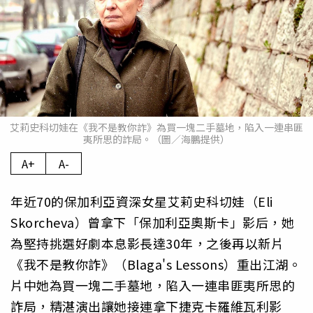
艾莉史科切娃在《我不是教你詐》為買一塊二手墓地，陷入一連串匪
夷所思的詐局。（圖／海鵬提供）
A+
A-
年近70的保加利亞資深女星艾莉史科切娃（Eli
Skorcheva）曾拿下「保加利亞奧斯卡」影后，她
為堅持挑選好劇本息影長達30年，之後再以新片
《我不是教你詐》（Blaga's Lessons）重出江湖。
片中她為買一塊二手墓地，陷入一連串匪夷所思的
詐局，精湛演出讓她接連拿下捷克卡羅維瓦利影