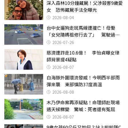
深入森林10分鐘藏屍！父涉殺害9歲愛
女 恐怖藏屍手法全曝光
2026-08-04
台中女遛狗走斑馬線遭撞亡！母慟
「女兒隨媽祖修行去了」 駕駛過失
致死判9月
2026-07-26
慈濟遭詐走10.6億！ 李怡貞曝女律
師背景提4疑點
2026-08-07
白海豚外圍環流發威！今明西半部雨
彈來襲 東部慎防37度高溫
2026-08-08
木乃伊命案再添疑點！命理師赴現場
遇天候驟變 驚喊：死者還有冤屈
2026-08-07
9歲女孩60公斤又如何？站上啦啦隊C