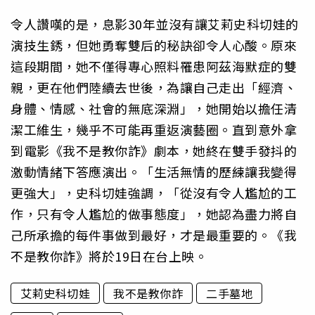
令人讚嘆的是，息影30年並沒有讓艾莉史科切娃的
演技生銹，但她勇奪雙后的秘訣卻令人心酸。原來
這段期間，她不僅得專心照料罹患阿茲海默症的雙
親，更在他們陸續去世後，為讓自己走出「經濟、
身體、情感、社會的無底深淵」，她開始以擔任清
潔工維生，幾乎不可能再重返演藝圈。直到意外拿
到電影《我不是教你詐》劇本，她終在雙手發抖的
激動情緒下答應演出。「生活無情的歷練讓我變得
更強大」，史科切娃強調，「從沒有令人尷尬的工
作，只有令人尷尬的做事態度」，她認為盡力將自
己所承擔的每件事做到最好，才是最重要的。《我
不是教你詐》將於19日在台上映。
艾莉史科切娃
我不是教你詐
二手墓地