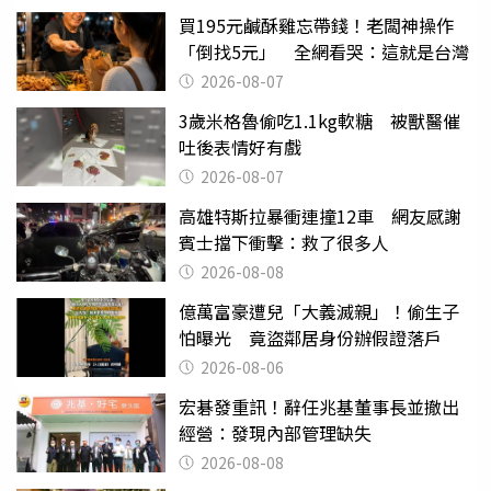
買195元鹹酥雞忘帶錢！老闆神操作
「倒找5元」 全網看哭：這就是台灣
2026-08-07
3歲米格魯偷吃1.1kg軟糖 被獸醫催
吐後表情好有戲
2026-08-07
高雄特斯拉暴衝連撞12車 網友感謝
賓士擋下衝擊：救了很多人
2026-08-08
億萬富豪遭兒「大義滅親」！偷生子
怕曝光 竟盜鄰居身份辦假證落戶
2026-08-06
宏碁發重訊！辭任兆基董事長並撤出
經營：發現內部管理缺失
2026-08-08