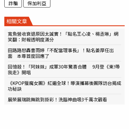
詐騙
保加利亞
相關文章
寬魚營收衰退原因太誠實！「點名王心凌、楊丞琳」網
笑翻：財報透明度滿分
田路路怒轟曹雨婷「不配當理事長」！點名姜厚任出
面 本尊首度回應了
回憶殺！「阿妹妹」成軍30年驚喜合體 9月登《東!帶
我走》開唱
《KPOP獵魔女團》紅遍全球！導演攜幕後團隊訪台揭成
功秘訣
展榮展瑞跳舞跳到掛彩！洗腦神曲吸3千萬次觀看