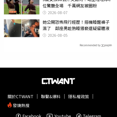
位驚艷全場 千萬網友被圈粉
2026-08-07
她公開恐怖飛行經歷！搭機睡醒褲子
濕了 鄰座男趁熟睡猥褻還疑留體液
2026-08-05
Recommended by
關於CTWANT
聯繫&爆料
隱私權政策
發燒熱搜
Facebook
Youtube
Telegram