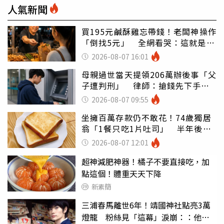
人氣新聞
買195元鹹酥雞忘帶錢！老闆神操作
「倒找5元」 全網看哭：這就是台
灣
2026-08-07 16:01
母親過世當天提領206萬辦後事「父
子遭判刑」 律師：搶錢先下手是
罪
2026-08-07 09:55
坐擁百萬存款仍不敢花！74歲獨居
翁「1餐只吃1片吐司」 半年後暴
瘦嚇壞女兒
2026-08-07 12:01
超神減肥神器！橘子不要直接吃，加
點這個！體重天天下降
新素簡
三浦春馬離世6年！靖國神社點亮3萬
燈籠 粉絲見「這幕」淚崩：：他活