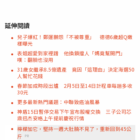
延伸閱讀
兒子爆紅！鄭運鵬怨「不被尊重」 德德6歲超Q嫩
樣曝光
表姐超愛到家裡蹭 他換鎖擋人「媽竟幫開門」
嘆：翻臉也沒用
31歲女繼承8.5億遺產 竟因「這理由」決定海選50
人幫忙花錢
春節加成時段出爐 2月5日至14日計程車每趟多收
30元
更多最新熱門議題：中聯致癌油風暴
神盾15日暫停交易下午宣布股權交換 三子公司芯
鼎迅杰安格上午提前慶祝行情
檸檬加它，堅持一週大肚腩不見了，重新回到45公
斤
PR