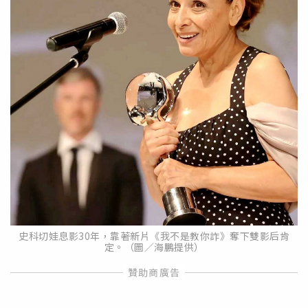
史科切娃息影30年，靠著新片《我不是教你詐》奪下雙影后肯
定。（圖／海鵬提供）