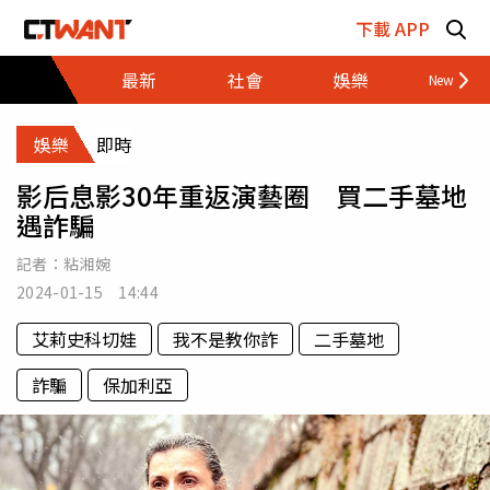
跳至主要內容區塊
下載 APP
最新
社會
娛樂
財經
娛樂
即時
影后息影30年重返演藝圈 買二手墓地
遇詐騙
記者：
粘湘婉
2024-01-15 14:44
艾莉史科切娃
我不是教你詐
二手墓地
詐騙
保加利亞