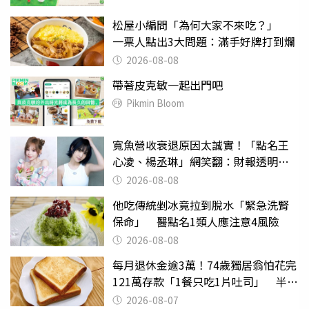
松屋小編問「為何大家不來吃？」
一票人點出3大問題：滿手好牌打到爛
2026-08-08
帶著皮克敏一起出門吧
Pikmin Bloom
寬魚營收衰退原因太誠實！「點名王
心凌、楊丞琳」網笑翻：財報透明度
滿分
2026-08-08
他吃傳統剉冰竟拉到脫水「緊急洗腎
保命」 醫點名1類人應注意4風險
2026-08-08
每月退休金逾3萬！74歲獨居翁怕花完
121萬存款「1餐只吃1片吐司」 半年
後暴瘦嚇壞女兒
2026-08-07