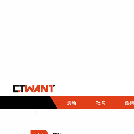
社會首頁
娛樂首頁
財經首頁
政
:::
最新
社會
娛
時事
即時
熱線
:::
直擊
大條
人物
調查
專題
３Ｃ