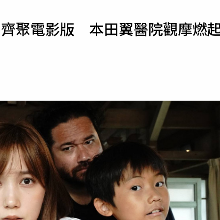
寵物
馬齊聚電影版 本田翼醫院觀摩燃
運勢
運動
梅酒