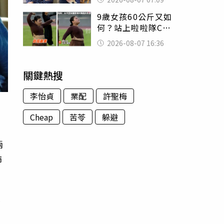
用鮮卑文寫詩？
9歲女孩60公斤又如
何？站上啦啦隊C位
驚艷全場 千萬網
2026-08-07 16:36
友被圈粉
關鍵熱搜
李怡貞
業配
許聖梅
Cheap
苦苓
躲避
兩
飾
王
下