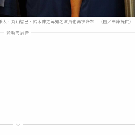
謙太、丸山智己、鈴木伸之等知名演員也再次齊聚。（圖／車庫提供）