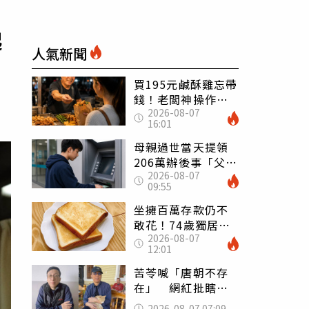
起
人氣新聞
買195元鹹酥雞忘帶
錢！老闆神操作
2026-08-07
「倒找5元」 全網
16:01
看哭：這就是台灣
母親過世當天提領
206萬辦後事「父子
2026-08-07
遭判刑」 律師：
09:55
搶錢先下手是罪
坐擁百萬存款仍不
敢花！74歲獨居翁
2026-08-07
「1餐只吃1片吐
12:01
司」 半年後暴瘦
嚇壞女兒
苦苓喊「唐朝不存
在」 網紅批瞎編
歷史：李白、杜甫
2026-08-07 07:09