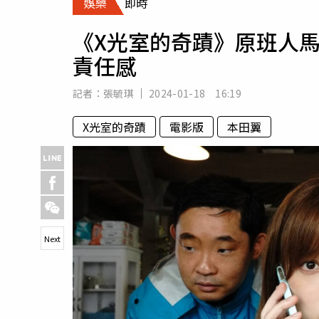
娛樂
即時
人物
汽車
《X光室的奇蹟》原班人
專欄
責任感
房產新勢力
記者：
張毓琪
2024-01-18 16:19
X光室的奇蹟
電影版
本田翼
Next