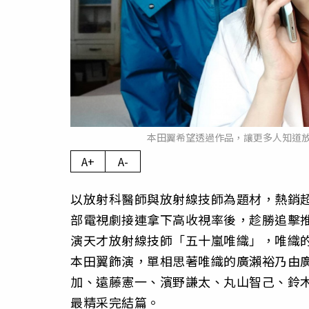
本田翼希望透過作品，讓更多人知道
A+
A-
以放射科醫師與放射線技師為題材，熱銷超
部電視劇接連拿下高收視率後，趁勝追擊推
演天才放射線技師「五十嵐唯織」，唯織
本田翼飾演，單相思著唯織的廣瀨裕乃由
加、遠藤憲一、濱野謙太、丸山智己、鈴
最精采完結篇。