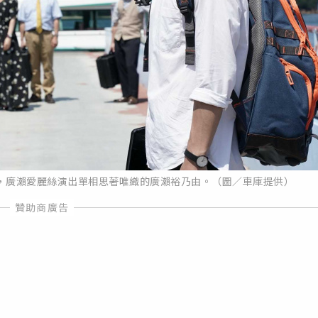
，廣瀨愛麗絲演出單相思著唯織的廣瀨裕乃由。（圖／車庫提供）