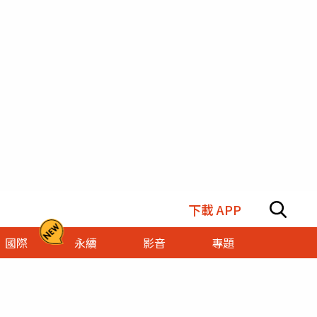
下載 APP
國際
永續
影音
專題