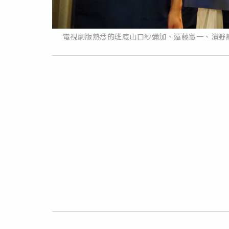
電視劇版熟悉的班底山口紗彌加、遠藤憲一、濱野