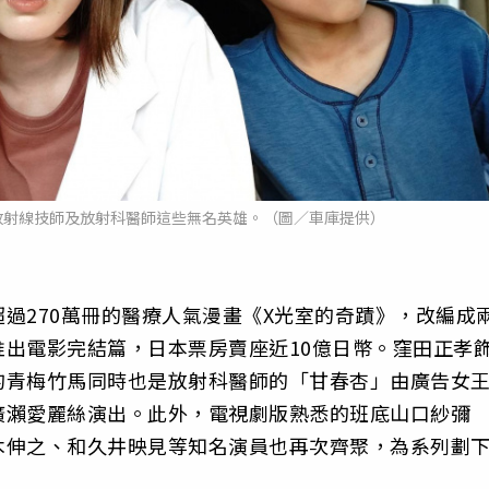
放射線技師及放射科醫師這些無名英雄。（圖／車庫提供）
過270萬冊的醫療人氣漫畫《X光室的奇蹟》，改編成
出電影完結篇，日本票房賣座近10億日幣。窪田正孝
的青梅竹馬同時也是放射科醫師的「甘春杏」由廣告女
廣瀨愛麗絲演出。此外，電視劇版熟悉的班底山口紗彌
木伸之、和久井映見等知名演員也再次齊聚，為系列劃