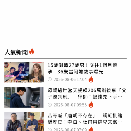
人氣新聞
15歲倒追27歲男！交往1個月懷
孕 36歲當阿嬤故事曝光
2026-08-06 17:04
母親過世當天提領206萬辦後事「父
子遭判刑」 律師：搶錢先下手是
罪
2026-08-07 09:55
苦苓喊「唐朝不存在」 網紅批瞎
編歷史：李白、杜甫用鮮卑文寫
詩？
2026-08-07 07:09