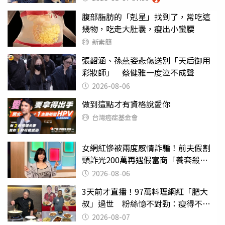
腹部脂肪的「剋星」找到了，常吃這
幾物，吃走大肚囊，瘦出小蠻腰
新素簡
張韶涵、孫燕姿悲傷送別「天后御用
彩妝師」 蔡健雅一度泣不成聲
2026-08-06
做到這點才有資格說愛你
台灣癌症基金會
女網紅慘被兩度感情詐騙！前夫假割
頸詐光200萬再遇假富商「養套殺
2000萬」
2026-08-06
3天前才直播！97萬料理網紅「肥大
叔」過世 粉絲憶不對勁：瘦得不合
理
2026-08-07