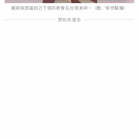
雞排妹透露自己下個月將會在台灣凍卵。（圖／侯世駿攝）