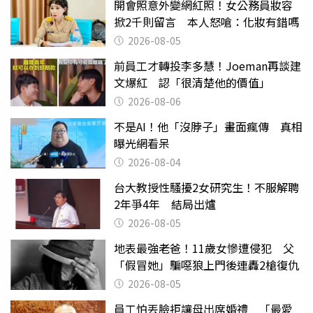
開會照意外變網紅照！女公務員妝容
掀2千則留言 本人怒嗆：化妝有錯嗎
2026-08-05
前員工才轉投李多慧！Joeman再談建
文爆紅 認「很清楚他的價值」
2026-08-06
不是AI！他「沒脖子」畫面瘋傳 真相
曝光網看呆
2026-08-04
台大教授性騷擾2女研究生！不服解聘
2年爭4年 結局出爐
2026-08-05
地表最強老爸！11歲女慘遭侵犯 父
「假冒她」騙噁狼上門後連轟2槍復仇
2026-08-05
員工怕丟臉拒讓母出席婚禮 「最愛