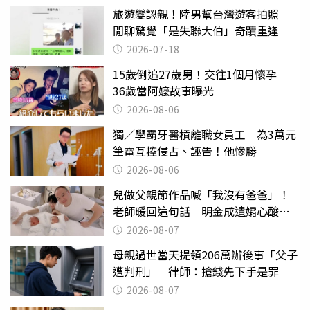
旅遊變認親！陸男幫台灣遊客拍照
閒聊驚覺「是失聯大伯」奇蹟重逢
2026-07-18
15歲倒追27歲男！交往1個月懷孕
36歲當阿嬤故事曝光
2026-08-06
獨／學霸牙醫槓離職女員工 為3萬元
筆電互控侵占、誣告！他慘勝
2026-08-06
兒做父親節作品喊「我沒有爸爸」！
老師暖回這句話 明金成遺孀心酸惹
淚
2026-08-07
母親過世當天提領206萬辦後事「父子
遭判刑」 律師：搶錢先下手是罪
2026-08-07