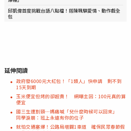
邱凱偉首度挑戰台語八點檔！搭陳珮騏愛情、動作戲全
包
延伸閱讀
政府發6000元大紅包！「1類人」快申請 剩不到
15天到期
玉米便宜但烤的卻超貴！ 網曝主因：100元真的算
便宜
國三生遭割頸…媽痛喊「兒什麼時候可以回來」
同學淚崩：班上永遠有你的位子
就怕交通塞爆！公路局增闢1車道 確保民眾春節假