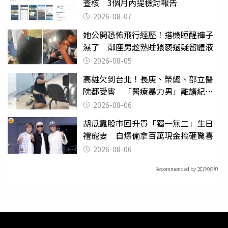
查核 3個月內提檢討報告
2026-08-07
她公開恐怖飛行經歷！搭機睡醒褲子
濕了 鄰座男趁熟睡猥褻還疑留體液
2026-08-05
高雄欠到台北！長庚、榮總、部立醫
院都受害 「醫療暴力男」離譜紀錄
曝光
2026-08-06
胡瓜靠股市回升買「獨一無二」生日
禮寵妻 自爆偷拿百萬現金搞砸驚喜
2026-08-06
Recommended by