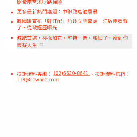
期紫南宮求財路通順
更多最新熱門議題：中聯致癌油風暴
韓國瑜宣布「韓江配」角逐立院龍頭 江啟臣發聲
了…從政經歷曝光
減肥首選，檸檬加它，堅持一週，腰細了，瘦到你
懷疑人生
PR
(02)6630-8641
投訴爆料專線：
、投訴爆料信箱：
119@ctwant.com