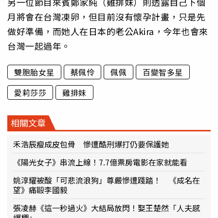
另一位節目來賓鄭家純（雞排妹）則透露自己下個
月將會在台灣凍卵，但目前沒有懷孕計畫，只是先
做好準備，而她人在日本的老公Akira，今年也會來
台灣一起過年。
雙胞胎女星
蔡佩伶
佩佩
百變智多星
愛莉莎莎
雞排妹
相關文章
禾浩辰瘦成皮包骨 慘遭酷刑爆打仍要保護她
《陽光女子》串流上線！7.7億票房電影在家就能看
姚淳耀被酸「可悲流浪狗」尊嚴慘遭踐踏！ 《成名在
望》痛毆李國毅
張凌赫《這一秒過火》大結局放閃！娶王楚然「人夫感
爆棚」