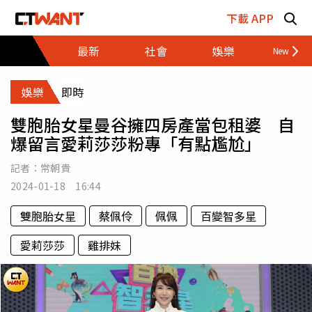
跳至主要內容區塊
下載 APP
最新
社會
娛樂
財經
娛樂
即時
雙胞胎女星曼谷擁四房產當包租婆 自
爆留言愛莉莎莎粉專「有點尷尬」
記者：
常朝貴
2024-01-18 16:44
雙胞胎女星
蔡佩伶
佩佩
百變智多星
愛莉莎莎
雞排妹