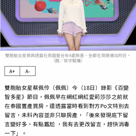
雙胞胎女星佩佩透露在泰國曼谷有4處房產，全都在買捷運站附近。
（圖／侯世駿攝）
A+
A-
雙胞胎女星蔡佩伶（佩佩）今（18日）錄影《百變
智多星》節目，佩佩早在網紅網紅愛莉莎莎之前就
在泰國置產買房，還透露當時看到對方Po文特別去
留言，未料內容並非只聊房產，「後來發現底下留
言變好多，有點尷尬 ，我有去更改留言，趕快消毒
一下」。