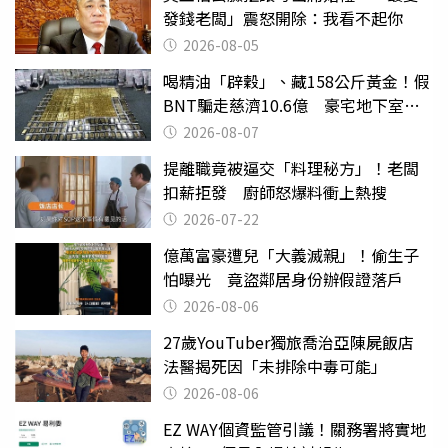
發錢老闆」震怒開除：我看不起你
2026-08-05
喝精油「辟穀」、藏158公斤黃金！假
BNT騙走慈濟10.6億 豪宅地下室竟
挖出乾鮑金庫
2026-08-07
提離職竟被逼交「料理秘方」！老闆
扣薪拒發 廚師怒爆料衝上熱搜
2026-07-22
億萬富豪遭兒「大義滅親」！偷生子
怕曝光 竟盜鄰居身份辦假證落戶
2026-08-06
27歲YouTuber獨旅喬治亞陳屍飯店
法醫揭死因「未排除中毒可能」
2026-08-06
EZ WAY個資監管引議！關務署將實地