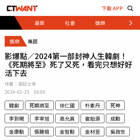
跳至主要內容區塊
下載 APP
最新
社會
娛樂
財經
娛樂
專題
影爆點／2024第一部封神人生韓劇！
《死期將至》死了又死，看完只想好好
活下去
作者：
菜記士多
2024-01-25 06:00
韓劇
死期將至
徐仁國
朴素丹
死神
李到晛
李宰旭
高允真
崔始源
成勳
金康勳
張勝祖
金智勳
金材昱
吳政世