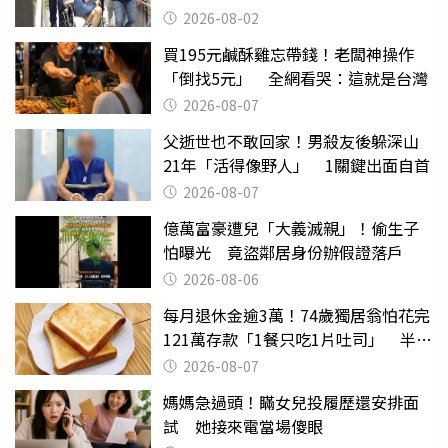
2026-08-02
買195元鹹酥雞忘帶錢！老闆神操作
「倒找5元」 全網看哭：這就是台灣
2026-08-07
父逝世也不敢回家！男殺友後躲深山
21年「活得像野人」 1關鍵出面自首
2026-08-07
億萬富豪遭兒「大義滅親」！偷生子
怕曝光 竟盜鄰居身份辦假證落戶
2026-08-06
每月退休金逾3萬！74歲獨居翁怕花完
121萬存款「1餐只吃1片吐司」 半年
後暴瘦嚇壞女兒
2026-08-07
媽媽急過頭！瞞女兒投履歷還安排面
試 她接來電當場傻眼