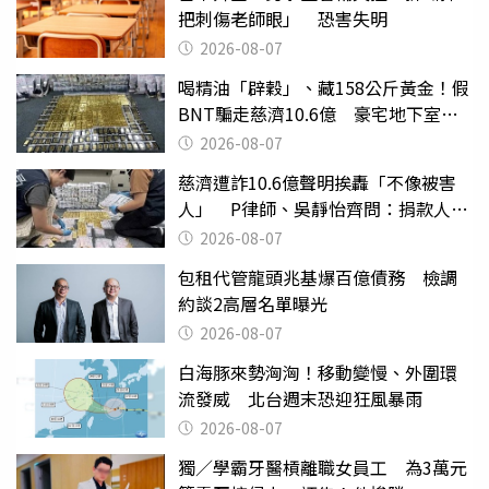
把刺傷老師眼」 恐害失明
2026-08-07
喝精油「辟穀」、藏158公斤黃金！假
BNT騙走慈濟10.6億 豪宅地下室竟
挖出乾鮑金庫
2026-08-07
慈濟遭詐10.6億聲明挨轟「不像被害
人」 P律師、吳靜怡齊問：捐款人有
權知道真相
2026-08-07
包租代管龍頭兆基爆百億債務 檢調
約談2高層名單曝光
2026-08-07
白海豚來勢洶洶！移動變慢、外圍環
流發威 北台週末恐迎狂風暴雨
2026-08-07
獨／學霸牙醫槓離職女員工 為3萬元