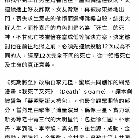
連續遇上好友詐欺、女友背叛，再被房東掃地出
門，喪失求生意志的他憤而選擇跳樓自殺，結束大
好人生。而朴素丹的角色則是名為「死亡」的死
神，不甘死亡被崔怡在當成低等解決方案，決定懲
罰他在前往地獄之前，必須先連續投胎12次成為不
同的人，經歷12次完全不同的死亡，從中領悟死亡
及生命的真正意義。
《死期將至》改編自李元植、蜜燦共同創作的網路
漫畫《我死了又死》（Death’s Game），讓本劇
被譽為「華麗聖誕大禮包」，也最令觀眾期待的部
分，當然是由聚集了流量演員、偶像巨星、實力派
新秀等老中青三代的大明星們，包括徐仁國、朴素
丹、李到晛、李宰旭、高允真、崔始源、成勳、金
康勳、張勝祖、金智勳、金材昱、吳政世等人共同