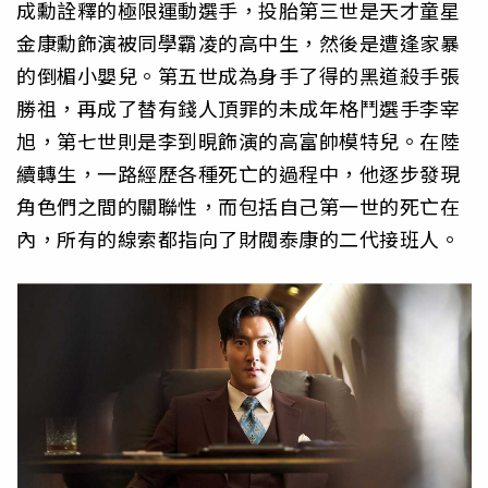
成勳詮釋的極限運動選手，投胎第三世是天才童星
金康勳飾演被同學霸凌的高中生，然後是遭逢家暴
的倒楣小嬰兒。第五世成為身手了得的黑道殺手張
勝祖，再成了替有錢人頂罪的未成年格鬥選手李宰
旭，第七世則是李到晛飾演的高富帥模特兒。在陸
續轉生，一路經歷各種死亡的過程中，他逐步發現
角色們之間的關聯性，而包括自己第一世的死亡在
內，所有的線索都指向了財閥泰康的二代接班人。