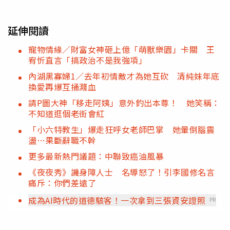
延伸閱讀
寵物情緣／財富女神砸上億「萌獸樂園」卡關 王
宥忻直言「搞政治不是我強項」
內湖黑寡婦1／去年初情敵才為她互砍 清純妹年底
換愛再爆互捅濺血
請P圖大神「移走阿姨」意外釣出本尊！ 她笑稱：
不知道逛個老街會紅
「小六特教生」爆走狂呼女老師巴掌 她暈倒腦震
盪…果斷辭職不幹
更多最新熱門議題：中聯致癌油風暴
《夜夜秀》譏身障人士 名導怒了！引李國修名言
痛斥：你們差遠了
成為AI時代的道德駭客！一次拿到三張資安證照
PR