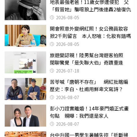
地表最強老爸！11歲女慘遭侵犯 父
「假冒她」騙噁狼上門後連轟2槍復仇
2026-08-05
開會照意外變網紅照！女公務員妝容
掀2千則留言 本人怒嗆：化妝有錯嗎
2026-08-05
旅遊變認親！陸男幫台灣遊客拍照
閒聊驚覺「是失聯大伯」奇蹟重逢
2026-07-18
苦苓喊「唐朝不存在」 網紅批瞎編
歷史：李白、杜甫用鮮卑文寫詩？
2026-08-07
彭小刀證實離婚！14年豪門婚正式畫
句點 親曝：我們還是家人
2026-08-07
台中升國一男學生暑輔失控「折斷掃