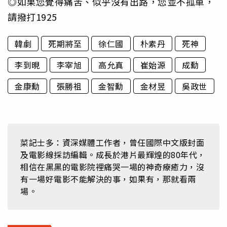
◎如果您覺得痛苦、似乎沒有出路，您並不孤單，
請撥打1925
韓劇
死期將至
徐仁國
朴素丹
死神
李到晛
李宰旭
高允真
崔始源
成勳
金康勳
張勝祖
金智勳
金材昱
吳政世
菜記士多：資深媒體工作者，曾任國際中文版封面
及電影線採訪編輯。成長於港片最輝煌的80年代，
相信在黑黑的電影院裡痛哭一場的神奇療癒力，沒
有一場好電影不能解決的事，如果有，那就看兩
場。