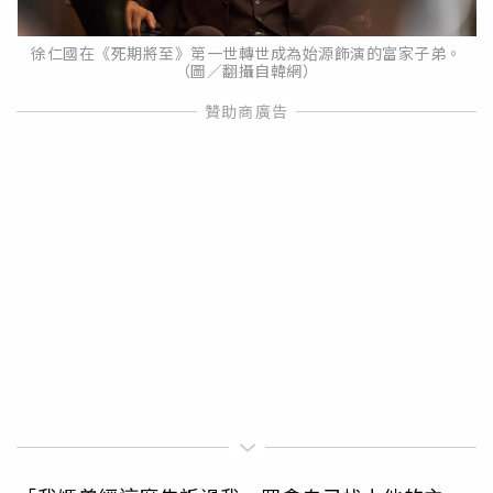
徐仁國在《死期將至》第一世轉世成為始源飾演的富家子弟。
（圖／翻攝自韓網）