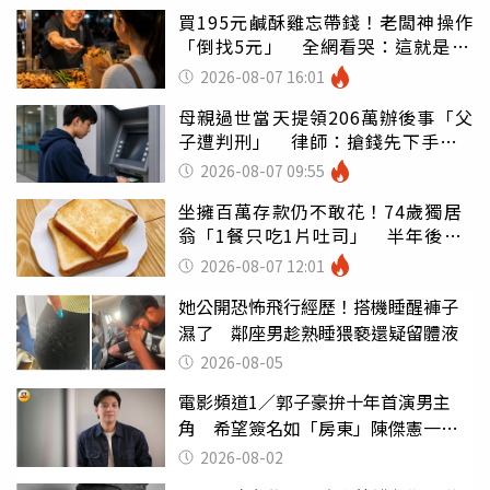
買195元鹹酥雞忘帶錢！老闆神操作
「倒找5元」 全網看哭：這就是台
灣
2026-08-07 16:01
母親過世當天提領206萬辦後事「父
子遭判刑」 律師：搶錢先下手是
罪
2026-08-07 09:55
坐擁百萬存款仍不敢花！74歲獨居
翁「1餐只吃1片吐司」 半年後暴
瘦嚇壞女兒
2026-08-07 12:01
她公開恐怖飛行經歷！搭機睡醒褲子
濕了 鄰座男趁熟睡猥褻還疑留體液
2026-08-05
電影頻道1／郭子豪拚十年首演男主
角 希望簽名如「房東」陳傑憲一般
搶手
2026-08-02