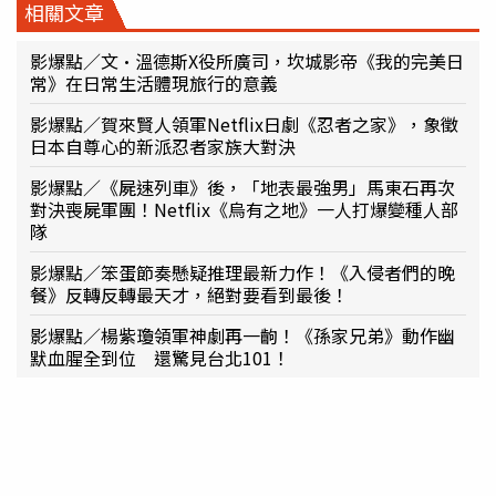
相關文章
影爆點／文·溫德斯X役所廣司，坎城影帝《我的完美日
常》在日常生活體現旅行的意義
影爆點／賀來賢人領軍Netflix日劇《忍者之家》，象徵
日本自尊心的新派忍者家族大對決
影爆點／《屍速列車》後，「地表最強男」馬東石再次
對決喪屍軍團！Netflix《烏有之地》一人打爆變種人部
隊
影爆點／笨蛋節奏懸疑推理最新力作！《入侵者們的晚
餐》反轉反轉最天才，絕對要看到最後！
影爆點／楊紫瓊領軍神劇再一齣！《孫家兄弟》動作幽
默血腥全到位 還驚見台北101！