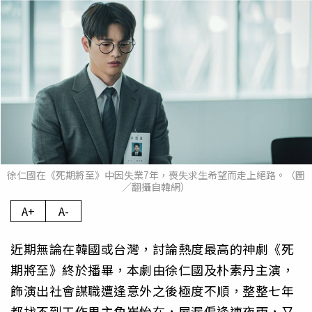
徐仁國在《死期將至》中因失業7年，喪失求生希望而走上絕路。（圖
／翻攝自韓網）
A+
A-
近期無論在韓國或台灣，討論熱度最高的神劇《死
期將至》終於播畢，本劇由徐仁國及朴素丹主演，
飾演出社會謀職遭逢意外之後極度不順，整整七年
都找不到工作男主角崔怡在，屋漏偏逢連夜雨，又