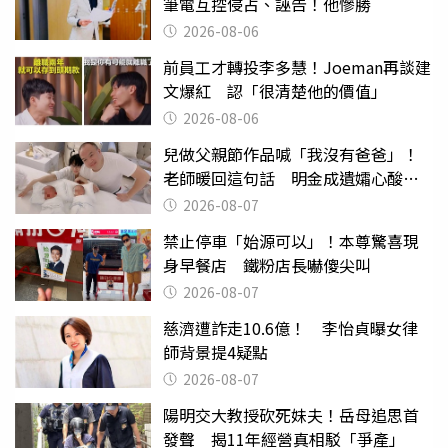
筆電互控侵占、誣告！他慘勝
2026-08-06
前員工才轉投李多慧！Joeman再談建
文爆紅 認「很清楚他的價值」
2026-08-06
兒做父親節作品喊「我沒有爸爸」！
老師暖回這句話 明金成遺孀心酸惹
淚
2026-08-07
禁止停車「始源可以」！本尊驚喜現
身早餐店 鐵粉店長嚇傻尖叫
2026-08-07
慈濟遭詐走10.6億！ 李怡貞曝女律
師背景提4疑點
2026-08-07
陽明交大教授砍死妹夫！岳母追思首
發聲 揭11年經營真相駁「爭產」