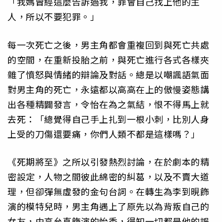
「我媽曾經這麼告訴過我，罪會自己找上他的主
人，所以不要犯罪。」
每一次死亡之後，男主角都會重複回到與死亡共處
的空間，在重新投胎之前，與死亡進行各式各樣夾
雜了憤怒與情緒的辯論及對話。總是以嘲諷語氣面
對男主角的死亡，永遠都以高高在上的傲慢姿態講
出各種精闢發言，令怡在為之氣結，恨不得馬上就
去死：「總覺得自己手上扎到一根小刺，比別人身
上受的刀傷還要痛，你們人類不都是這樣嗎？」
《死期將至》之所以引發熱烈討論，在於劇本的精
密設定，人物之間彼此綿密的糾葛，以及不賣大道
理，但卻彈無虛發的金句台詞。在轉生為李到晛飾
演的模特兒時，男主角遇上了原先以為背叛自己的
女友，由高允真飾演的怡秀，得知一切都是他的誤