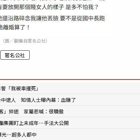
。（圖／翻攝自匿名公社）
匿名公社
毒誓「我被車撞死」
台中逮人 知情人士曝內幕：血賺了
乘客」猝逝 家屬悲喊：很驕傲
詐騙集團盯上未成年…手法大公開
曝光…超多人都中