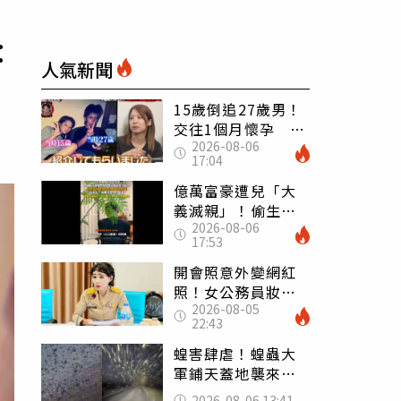
：
人氣新聞
15歲倒追27歲男！
交往1個月懷孕 36
2026-08-06
歲當阿嬤故事曝光
17:04
億萬富豪遭兒「大
義滅親」！偷生子
2026-08-06
怕曝光 竟盜鄰居
17:53
身份辦假證落戶
開會照意外變網紅
照！女公務員妝容
2026-08-05
掀2千則留言 本人
22:43
怒嗆：化妝有錯嗎
蝗害肆虐！蝗蟲大
軍鋪天蓋地襲來宛
如末日 網驚：聖
2026-08-06 13:41