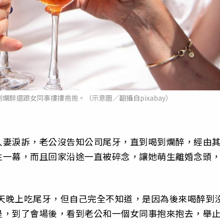
爛醉還跟女同事摟摟抱抱。（示意圖／翻攝自pixabay）
人妻淚訴，老公沒告知公司尾牙，直到喝到爛醉，經由
性一幕，而且回家沿途一直被碎念，讓她萌生離婚念頭
幾天晚上吃尾牙，但自己完全不知道，是因為後來喝醉到
是，到了會場後，看到老公和一個女同事抱來抱去，舉