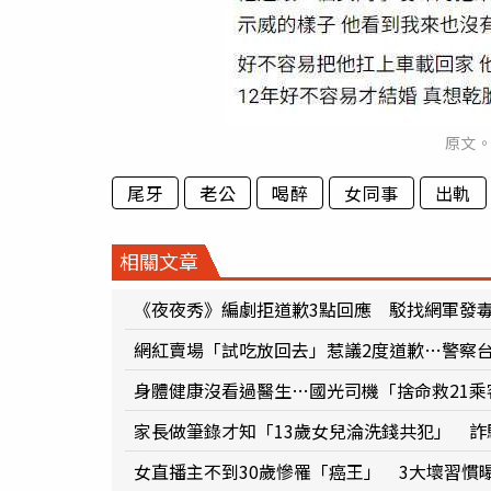
原文
尾牙
老公
喝醉
女同事
出軌
相關文章
《夜夜秀》編劇拒道歉3點回應 駁找網軍發
網紅賣場「試吃放回去」惹議2度道歉…警察
身體健康沒看過醫生…國光司機「捨命救21
家長做筆錄才知「13歲女兒淪洗錢共犯」 
女直播主不到30歲慘罹「癌王」 3大壞習慣