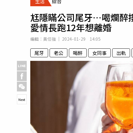
生活
綜合
人物
汽車
尪隱瞞公司尾牙…喝爛醉
專欄
愛情長跑12年想離婚
房產新勢力
編輯：
黃任強
2024-01-29 14:05
尾牙
老公
喝醉
女同事
出軌
Next