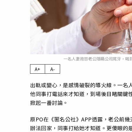
一名人妻抱怨老公隱瞞公司尾牙，喝到
A+
A-
出軌或變心，是感情破裂的導火線。一名
他同事打電話來才知道，到場後目睹關鍵
掀起一番討論。
原PO在《匿名公社》APP透露，老公前
辦法回家，同事打給她才知道。更傻眼的