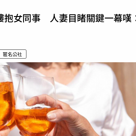
寵物
摟抱女同事 人妻目睹關鍵一幕嘆
運勢
運動
梅酒
匿名公社