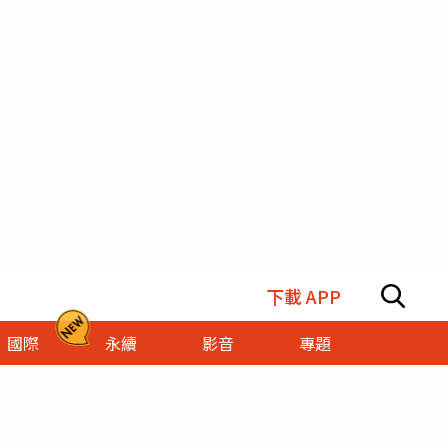
下載 APP
國際
永續
影音
專題