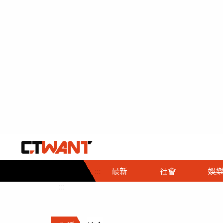
社會首頁
娛樂首頁
財經首頁
政
:::
最新
社會
娛
時事
即時
熱線
:::
直擊
大條
人物
調查
專題
３Ｃ