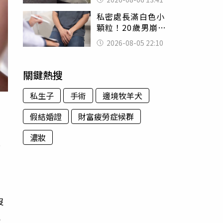
經十災
私密處長滿白色小
顆粒！20歲男崩潰
求診 醫曝5大真相
2026-08-05 22:10
別再誤會
關鍵熱搜
私生子
手術
邊境牧羊犬
假結婚證
財富疲勞症候群
濃妝
其
，
沒
止