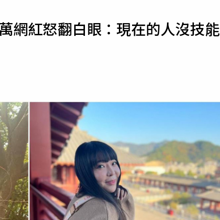
寵物
百萬網紅怒翻白眼：現在的人沒技能
運勢
運動
梅酒