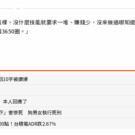
這樣，沒什麼技能就要求一堆、嫌錢少，沒來做過哪知
650圈。」
10字被讚爆
 本人回應了
丟下」害慘死 狗男女執行死刑
點！台積電ADR跌2.67％