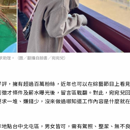
求助理。（圖／翻攝自臉書／宛宛兒）
好評，擁有超過百萬粉絲，近年也可以在綜藝節目上看
到徵才條件及薪水曝光後，留言區戰翻。對此，宛宛兒
要求一堆、嫌錢少，沒來做過哪知道工作內容是什麼就
作地點台中北屯區，男女皆可，需有駕照、整潔、無不