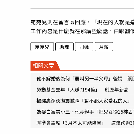
宛宛兒則在留言區回應，「現在的人就是
工作內容是什麼就在那講些廢話，白眼翻個3
宛宛兒
助理
司機
月薪
相關文章
他不解婚後為何「要叫另一半父母」爸媽 網回
勞動基金去年「大賺7194億」 創歷年新高
楊繡惠深夜拋震撼彈「對不起大家愛我的人」
為娶白富美小三…他竟親手「把兒女從15樓
聯準會主席「3月不太可能降息」 道瓊跌逾300