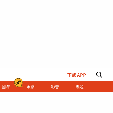
下載 APP
國際
永續
影音
專題