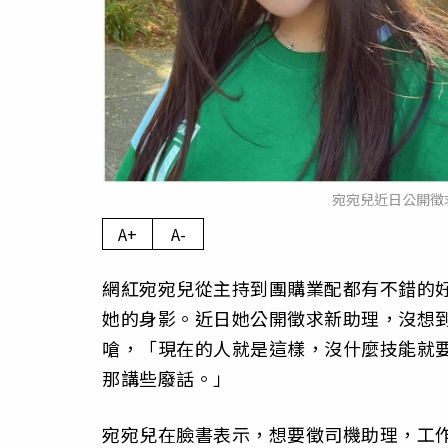
宛宛兒近日公開徵
A+
A-
網紅宛宛兒從主持到團購業配都有不錯的
她的身影。近日她公開徵求新助理，沒想
嗆，「現在的人就是這樣，沒什麼技能就
那講些廢話。」
宛宛兒在臉書表示，想要徵司機助理，工