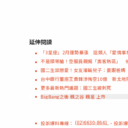
延伸閱讀
「3星座」2月運勢暴漲 這類人「愛情事
不是頭等艙！空服員親揭「奧客熱區」 
國二生談戀愛！女友灌輸兒子：要跟爸媽
台中銀行董座王貴鋒涉掏空10億 新北地院
更多最新熱門議題：國三生被刺死
BigBang之後 楓之谷 楓星 上市
(02)6630-8641
投訴爆料專線：
、投訴