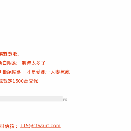
業雙豐收」
他白眼怨：期待太多了
「斷絕關係」才是愛她…人妻氣瘋
裁定1500萬交保
PR
119@ctwant.com
爆料信箱：