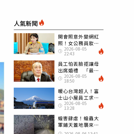
人氣新聞
開會照意外變網紅
照！女公務員妝容
2026-08-05
掀2千則留言 本人
22:43
怒嗆：化妝有錯嗎
員工怕丟臉拒讓母
出席婚禮 「最愛
2026-08-05
發錢老闆」震怒開
18:50
除：我看不起你
暖心台灣超人！富
士山小屋員工求助
2026-08-05
「想活下去」 山
13:28
友狂背物資上山：
台灣真的是寶島
蝗害肆虐！蝗蟲大
軍鋪天蓋地襲來宛
如末日 網驚：聖
2026-08-06 13:41