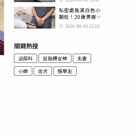
經十災
私密處長滿白色小
顆粒！20歲男崩潰
求診 醫曝5大真相
2026-08-05 22:10
別再誤會
關鍵熱搜
泌尿科
反指標女神
夫妻
小樂
忠犬
張學友
見
回
在
良