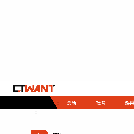
社會首頁
娛樂首頁
財經首頁
政
:::
最新
社會
娛
時事
即時
熱線
:::
直擊
大條
人物
調查
專題
３Ｃ