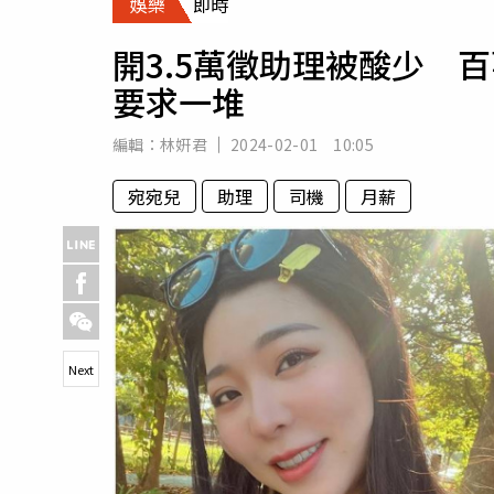
娛樂
即時
人物
汽車
開3.5萬徵助理被酸少 
專欄
要求一堆
房產新勢力
編輯：
林姸君
2024-02-01 10:05
宛宛兒
助理
司機
月薪
Next