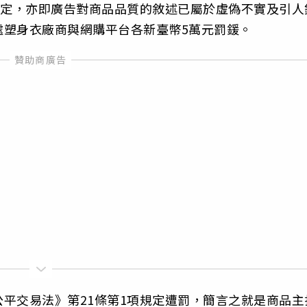
規定，亦即廣告對商品品質的敘述已屬於虛偽不實及引人
處塑身衣廠商與網購平台各新臺幣5萬元罰鍰。
平交易法》第21條第1項規定遭罰，簡言之就是商品主