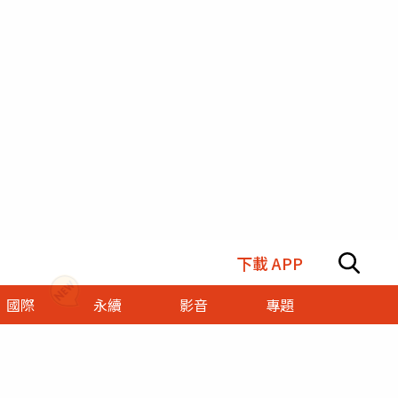
下載 APP
國際
永續
影音
專題