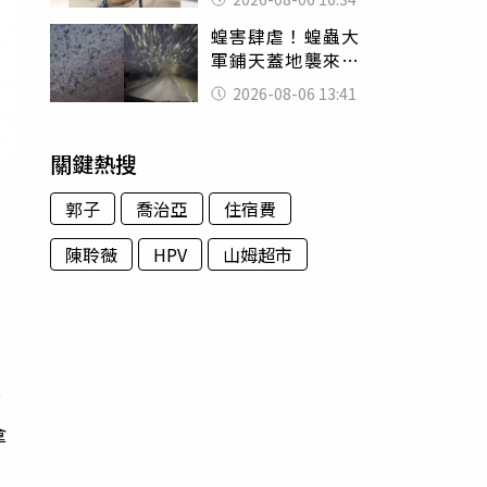
暴力男」離譜紀錄
蝗害肆虐！蝗蟲大
曝光
軍鋪天蓋地襲來宛
如末日 網驚：聖
2026-08-06 13:41
經十災
關鍵熱搜
郭子
喬治亞
住宿費
陳聆薇
HPV
山姆超市
學
勿
銷
拿
告