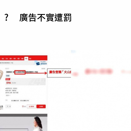
寵物
」? 廣告不實遭罰
運勢
運動
梅酒