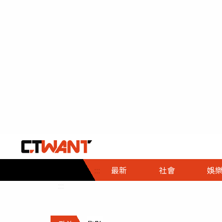
社會首頁
娛樂首頁
財經首頁
政
:::
最新
社會
娛
時事
即時
熱線
:::
直擊
大條
人物
調查
專題
３Ｃ