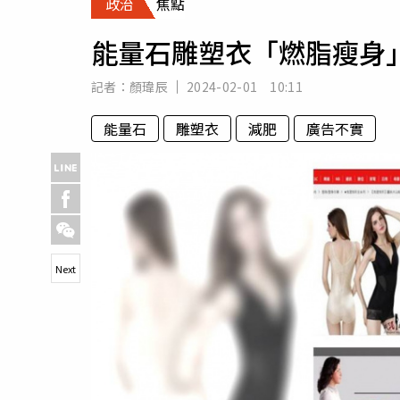
政治
焦點
人物
汽車
能量石雕塑衣「燃脂瘦身
專欄
房產新勢力
記者：
顏瑋辰
2024-02-01 10:11
能量石
雕塑衣
減肥
廣告不實
Next