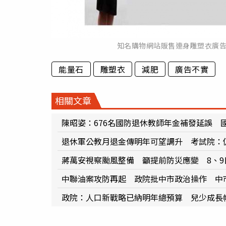
知名購物網站販售連身雕塑衣廣
能量石
雕塑衣
減肥
廣告不實
相關文章
陳昭姿：676名國防退休教師年金補發延誤 國
退休軍公教月退金傳明年可望調升 考試院：仍
蔣萬安視察颱風整備 籲提前防災應變 8、9
中聯油案攻防再起 政院批中市政治操作 中
政院：人口新戰略已納明年總預算 兒少成長