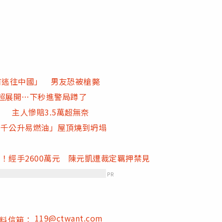
首逃往中國」 男友恐被槍斃
超展開…下秒進警局蹲了
 主人慘賠3.5萬超無奈
5千公升易燃油」屋頂燒到坍塌
！經手2600萬元 陳元凱遭裁定羈押禁見
PR
119@ctwant.com
爆料信箱：