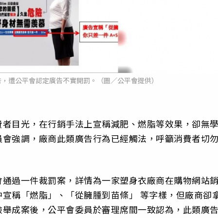
告，遭公平會認定廣告不實開罰。（圖／公平會提供）
費者目光，在行銷手法上宣稱減肥、燃脂等效果，卻無
員會強調，廠商此類廣告行為已經觸法，呼籲消費者切
會通過一件裁罰案，詳情為一家塑身衣廠商在購物網站
宣稱「燃脂」、「從臃腫到苗條」 等字樣，但廠商卻
檢舉成案後，公平會委員於審理席間一致認為，此類廣