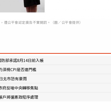
告，遭公平會認定廣告不實開罰。（圖／公平會提供）
防部承諾8月14日前入帳
須視CPI是否達門檻
日北市恐有豪雨
市府反嗆中央轉移焦點
帳戶將循憲政程序處理