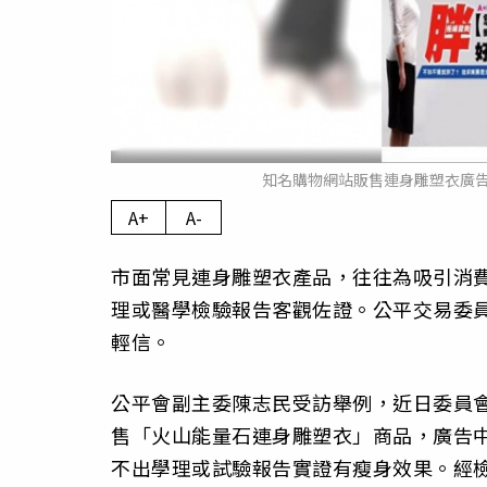
知名購物網站販售連身雕塑衣廣
A+
A-
市面常見連身雕塑衣產品，往往為吸引消
理或醫學檢驗報告客觀佐證。公平交易委
輕信。
公平會副主委陳志民受訪舉例，近日委員
售「火山能量石連身雕塑衣」商品，廣告中
不出學理或試驗報告實證有瘦身效果。經