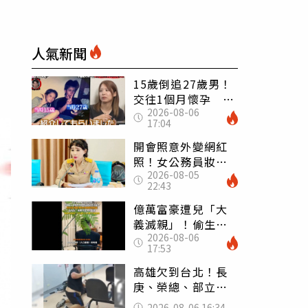
人氣新聞
15歲倒追27歲男！
交往1個月懷孕 36
2026-08-06
歲當阿嬤故事曝光
17:04
開會照意外變網紅
照！女公務員妝容
2026-08-05
掀2千則留言 本人
22:43
怒嗆：化妝有錯嗎
億萬富豪遭兒「大
義滅親」！偷生子
2026-08-06
怕曝光 竟盜鄰居
17:53
身份辦假證落戶
高雄欠到台北！長
庚、榮總、部立醫
院都受害 「醫療
2026-08-06 16:34