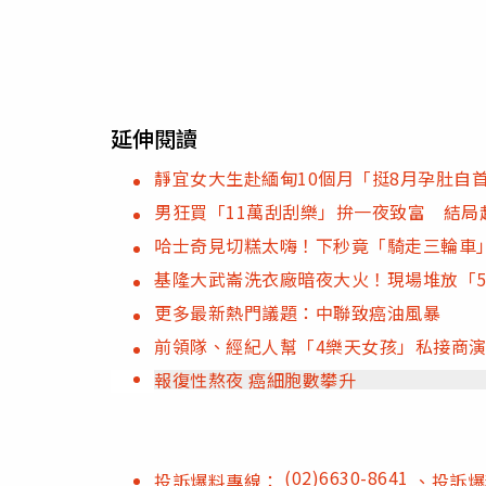
延伸閱讀
靜宜女大生赴緬甸10個月「挺8月孕肚自
男狂買「11萬刮刮樂」拚一夜致富 結局
哈士奇見切糕太嗨！下秒竟「騎走三輪車」
基隆大武崙洗衣廠暗夜大火！現場堆放「
更多最新熱門議題：中聯致癌油風暴
前領隊、經紀人幫「4樂天女孩」私接商演
報復性熬夜 癌細胞數攀升
(02)6630-8641
投訴爆料專線：
、投訴