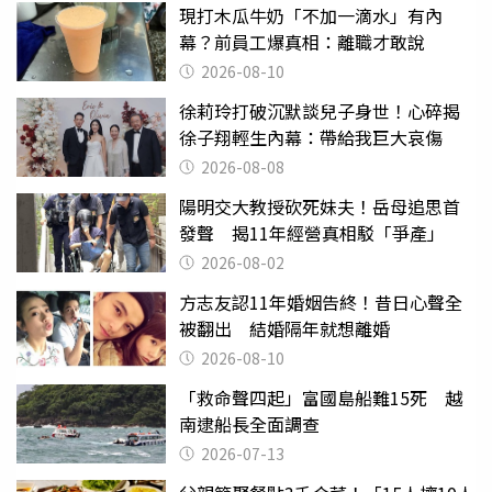
現打木瓜牛奶「不加一滴水」有內
幕？前員工爆真相：離職才敢說
2026-08-10
徐莉玲打破沉默談兒子身世！心碎揭
徐子翔輕生內幕：帶給我巨大哀傷
2026-08-08
陽明交大教授砍死妹夫！岳母追思首
發聲 揭11年經營真相駁「爭產」
2026-08-02
方志友認11年婚姻告終！昔日心聲全
被翻出 結婚隔年就想離婚
2026-08-10
「救命聲四起」富國島船難15死 越
南逮船長全面調查
2026-07-13