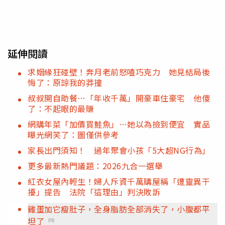
延伸閱讀
求姻緣狂碰壁！奔月老前怒嗑巧克力 她見結局後
悔了：原諒我的莽撞
叔叔開自助餐…「年收千萬」開豪車住豪宅 他傻
了：不起眼的最賺
網購年菜「加價買鮭魚」…她以為撿到便宜 實品
曝光網笑了：圖僅供參考
家長出門須知！ 過年聚會小孩「5大超NG行為」
更多最新熱門議題：2026九合一選舉
紅衣女屋內輕生！婦人斥資千萬購屋稱「遭靈異干
擾」提告 法院「這理由」判決敗訴
雞蛋加它瘦肚子，全身脂肪全部消失了，小腹都平
坦了
PR