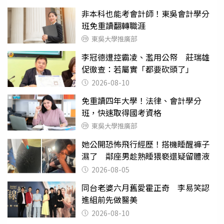
非本科也能考會計師！東吳會計學分
班免重讀翻轉職涯
東吳大學推廣部
李冠德遭控霸凌、濫用公帑 莊瑞雄
促徹查：若屬實「都要砍頭了」
2026-08-10
免重讀四年大學！法律、會計學分
班，快速取得國考資格
東吳大學推廣部
她公開恐怖飛行經歷！搭機睡醒褲子
濕了 鄰座男趁熟睡猥褻還疑留體液
2026-08-05
同台老婆六月舊愛霍正奇 李易笑認
進組前先做醫美
2026-08-10