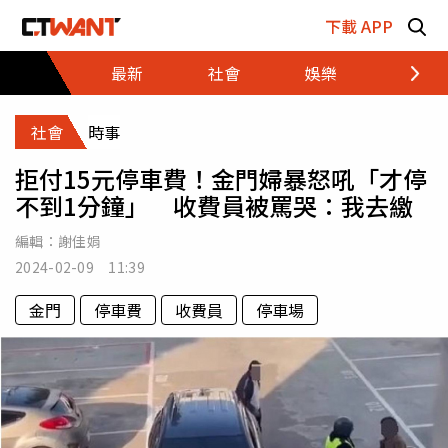
跳至主要內容區塊
下載 APP
最新
社會
娛樂
財經
社會
時事
拒付15元停車費！金門婦暴怒吼「才停
不到1分鐘」 收費員被罵哭：我去繳
編輯：
謝佳娟
2024-02-09 11:39
金門
停車費
收費員
停車場