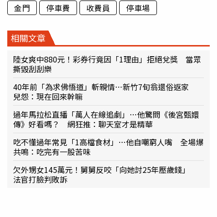
金門
停車費
收費員
停車場
相關文章
陸女爽中880元！彩券行竟因「1理由」拒絕兌獎 當眾
撕毀刮刮樂
40年前「為求佛悟道」斬親情…新竹7旬翁還俗返家
兒怨：現在回來幹嘛
過年馬拉松直播「萬人在線追劇」…他驚問《後宮甄嬛
傳》好看嗎？ 網狂推：聊天室才是精華
吃不懂過年常見「1高檔食材」…他自嘲窮人嘴 全場爆
共鳴：吃完有一股苦味
欠外甥女145萬元！舅舅反咬「向她討25年壓歲錢」
法官打臉判敗訴