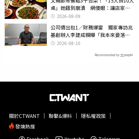
父親節聚餐點3千合菜！「15人擠10人
桌」她餓到崩潰 網傻眼：讓店家看
笑話
2026-08-09
公司債出包1／財務爆雷 獨家專訪兆
基創辦人李建成親曝「我本來要落
跑」
2026-08-10
Recommended by
關於CTWANT
聯繫&爆料
隱私權政策
發燒熱搜