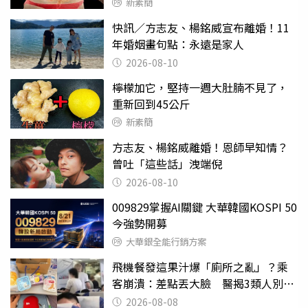
新素簡
快訊／方志友、楊銘威宣布離婚！11
年婚姻畫句點：永遠是家人
2026-08-10
檸檬加它，堅持一週大肚腩不見了，
重新回到45公斤
新素簡
方志友、楊銘威離婚！恩師早知情？
曾吐「這些話」洩端倪
2026-08-10
009829掌握AI關鍵 大華韓國KOSPI 50
今強勢開募
大華銀全能行銷方案
飛機餐發這果汁爆「廁所之亂」？乘
客崩潰：差點丟大臉 醫揭3類人別亂
喝
2026-08-08