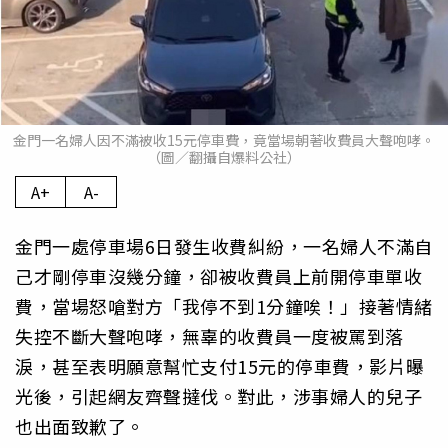
金門一名婦人因不滿被收15元停車費，竟當場朝著收費員大聲咆哮。
（圖／翻攝自爆料公社）
A+
A-
金門一處停車場6日發生收費糾紛，一名婦人不滿自
己才剛停車沒幾分鐘，卻被收費員上前開停車單收
費，當場怒嗆對方「我停不到1分鐘唉！」接著情緒
失控不斷大聲咆哮，無辜的收費員一度被罵到落
淚，甚至表明願意幫忙支付15元的停車費，影片曝
光後，引起網友齊聲撻伐。對此，涉事婦人的兒子
也出面致歉了。