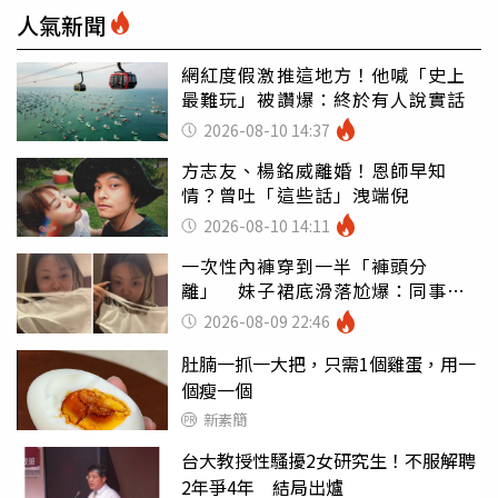
人氣新聞
網紅度假激推這地方！他喊「史上
最難玩」被讚爆：終於有人說實話
2026-08-10 14:37
方志友、楊銘威離婚！恩師早知
情？曾吐「這些話」洩端倪
2026-08-10 14:11
一次性內褲穿到一半「褲頭分
離」 妹子裙底滑落尬爆：同事全
看光
2026-08-09 22:46
肚腩一抓一大把，只需1個雞蛋，用一
個瘦一個
新素簡
台大教授性騷擾2女研究生！不服解聘
2年爭4年 結局出爐