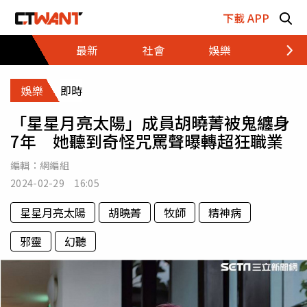
跳至主要內容區塊
下載 APP
最新
社會
娛樂
財經
娛樂
即時
「星星月亮太陽」成員胡曉菁被鬼纏身
7年 她聽到奇怪咒罵聲曝轉超狂職業
編輯：
網編組
2024-02-29 16:05
星星月亮太陽
胡曉菁
牧師
精神病
邪靈
幻聽