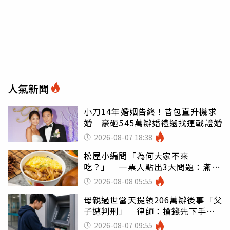
人氣新聞
小刀14年婚姻告終！昔包直升機求
婚 豪砸545萬辦婚禮還找連戰證婚
2026-08-07 18:38
松屋小編問「為何大家不來
吃？」 一票人點出3大問題：滿手
好牌打到爛
2026-08-08 05:55
母親過世當天提領206萬辦後事「父
子遭判刑」 律師：搶錢先下手是
罪
2026-08-07 09:55