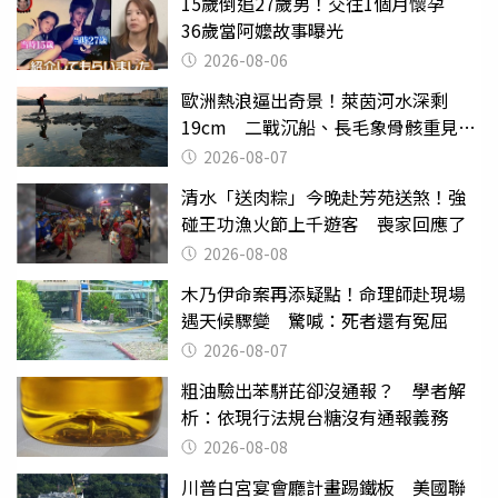
15歲倒追27歲男！交往1個月懷孕
36歲當阿嬤故事曝光
2026-08-06
歐洲熱浪逼出奇景！萊茵河水深剩
19cm 二戰沉船、長毛象骨骸重見天
日
2026-08-07
清水「送肉粽」今晚赴芳苑送煞！強
碰王功漁火節上千遊客 喪家回應了
2026-08-08
木乃伊命案再添疑點！命理師赴現場
遇天候驟變 驚喊：死者還有冤屈
2026-08-07
粗油驗出苯駢芘卻沒通報？ 學者解
析：依現行法規台糖沒有通報義務
2026-08-08
川普白宮宴會廳計畫踢鐵板 美國聯