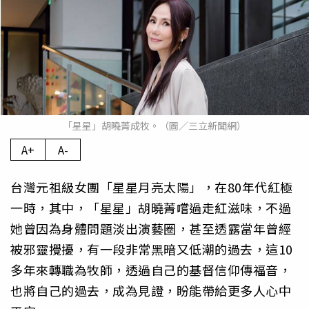
「星星」胡曉菁成牧。（圖／三立新聞網）
A+
A-
台灣元祖級女團「星星月亮太陽」，在80年代紅極
一時，其中，「星星」胡曉菁嚐過走紅滋味，不過
她曾因為身體問題淡出演藝圈，甚至透露當年曾經
被邪靈攪擾，有一段非常黑暗又低潮的過去，這10
多年來轉職為牧師，透過自己的基督信仰傳福音，
也將自己的過去，成為見證，盼能帶給更多人心中