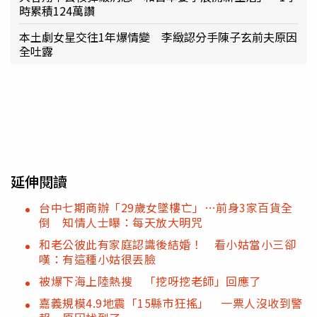
時累積124萬讚
本土劇女星交往1年爆情變 李緻認分手陳子玄前夫原因
全吐露
延伸閱讀
台中七期商辦「29歲女墜樓亡」…前身3家百貨全
倒 知情人士曝：每天放大明咒
和老公彼此有家庭認識後結婚！ 看小姑當小三卻
嘆：有這種小姑很丟臉
被爆下海上陸熱搜 「挖呀挖老師」回應了
嘉義規模4.9地震「15縣市狂搖」 一票人沒收到警