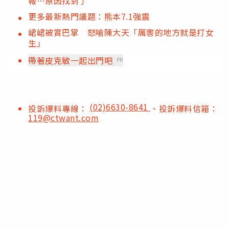
報…原因找到了
更多最新熱門議題：熊本7.1強震
峮峮被賞巴掌 怒嗆陳大天「厲害的地方就是打女
生」
帶著皮克敏一起出門吧
PR
(02)6630-8641
投訴爆料專線：
、投訴爆料信箱：
119@ctwant.com