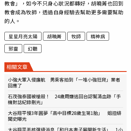
教會」，如今不只身心狀況都轉好，胡曉菁也回到
教會成為牧師，透過自身經驗去幫助更多需要幫助
的人。
星星月亮太陽
胡曉菁
牧師
精神病
邪靈
幻聽
相關文章
小強大軍入侵廉航 男乘客拍到「一堆小強狂爬」業者
回應了
石茂強泰國被槍殺！ 24歲周嫌逃回台認幫清血跡「手
機對話紀錄刪光」
大谷翔平慢3年圓夢「高中目標28歲生第1胎」 姐控緋
聞史曝光
大谷翔平丟核彈級消息「和日本妻子展開新生活」 1小