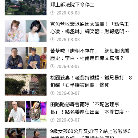
邦上訴法院下令停工
2026-08-08
寬魚營收衰退原因太誠實！「點名王
心凌、楊丞琳」網笑翻：財報透明度
滿分
2026-08-08
苦苓喊「唐朝不存在」 網紅批瞎編
歷史：李白、杜甫用鮮卑文寫詩？
2026-08-07
桃園殺妻！老翁持鐵棍、鐵尺暴打 8
旬婦「右半臉被砸爛」慘死
2026-08-07
田路路怒轟曹雨婷「不配當理事
長」！點名姜厚任出面 本尊首度回
應了
2026-08-07
9歲女孩60公斤又如何？站上啦啦隊C