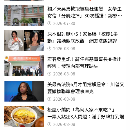
獨／東吳男教授被瘋狂迷戀 女學生
寄信「分屍吃掉」30次騷擾！認罪免
關
2026-07-30
原本很討厭小S！家長曝「校慶1舉
動」讓她徹底改觀 網友洗版認證
2026-08-08
宏碁發重訊！辭任兆基董事長並撤出
經營：發現內部管理缺失
2026-08-08
美最高法院6月才阻擋解雇令！川普又
要撤換聯準會理事庫克
2026-08-08
松屋小編問「為何大家不來吃？」
一票人點出3大問題：滿手好牌打到爛
2026-08-08