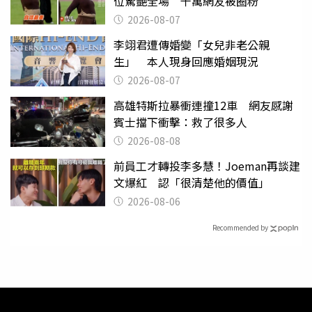
位驚艷全場 千萬網友被圈粉
2026-08-07
李翊君遭傳婚變「女兒非老公親
生」 本人現身回應婚姻現況
2026-08-07
高雄特斯拉暴衝連撞12車 網友感謝
賓士擋下衝擊：救了很多人
2026-08-08
前員工才轉投李多慧！Joeman再談建
文爆紅 認「很清楚他的價值」
2026-08-06
Recommended by