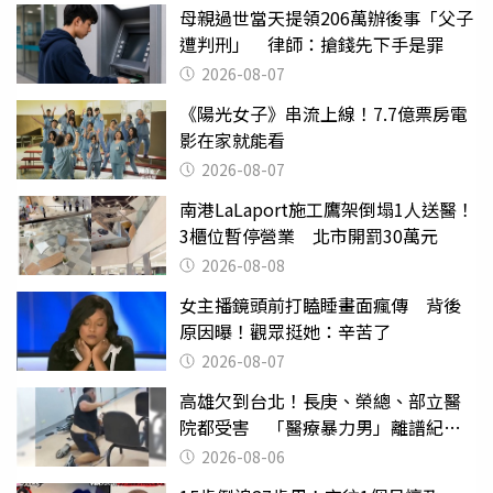
母親過世當天提領206萬辦後事「父子
遭判刑」 律師：搶錢先下手是罪
2026-08-07
《陽光女子》串流上線！7.7億票房電
影在家就能看
2026-08-07
南港LaLaport施工鷹架倒塌1人送醫！
3櫃位暫停營業 北市開罰30萬元
2026-08-08
女主播鏡頭前打瞌睡畫面瘋傳 背後
原因曝！觀眾挺她：辛苦了
2026-08-07
高雄欠到台北！長庚、榮總、部立醫
院都受害 「醫療暴力男」離譜紀錄
曝光
2026-08-06