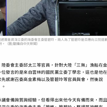
遭遇曾是資深立委的海委會主委管碧玲，兩人為了管碧玲是否應向立院道
對。（圖/翻攝自中天新聞）
、陸委會主委邱太三等官員，針對大陸「三無」漁船在
一位發言的是來自雲林的國民黨立委丁學忠，這也是他
忠先感謝召委高金素梅以及管碧玲等官員與會，然後說
」。
縣議會備詢質詢經驗，但看得出來他今天有備而來，而
資深立委的海委會主委「管媽」管碧玲，整場質詢頗有