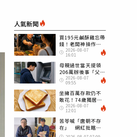
人氣新聞
買195元鹹酥雞忘帶
錢！老闆神操作
2026-08-07
「倒找5元」 全網
16:01
看哭：這就是台灣
母親過世當天提領
206萬辦後事「父子
2026-08-07
遭判刑」 律師：
09:55
搶錢先下手是罪
坐擁百萬存款仍不
敢花！74歲獨居翁
2026-08-07
「1餐只吃1片吐
12:01
司」 半年後暴瘦
嚇壞女兒
苦苓喊「唐朝不存
在」 網紅批瞎編
歷史：李白、杜甫
2026-08-07 07:09