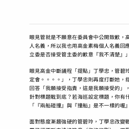
眼見管就是不願意在委員會中公開致歉，
人名義，所以我也用高金素梅個人名義回
立委是否接受管主委的歉意『我不清楚』
眼見高金中斷議程「提點」丁學忠，管碧
定會。。。。」，丁學忠則再度打斷她，
回答「我願接受指責，這是我願接受的」
針對標題戰到底？若海巡設定標題，你有
「『兩船碰撞』與『撞船』是不一樣的喔
面對態度漸趨強硬的管碧玲，丁學忠改變