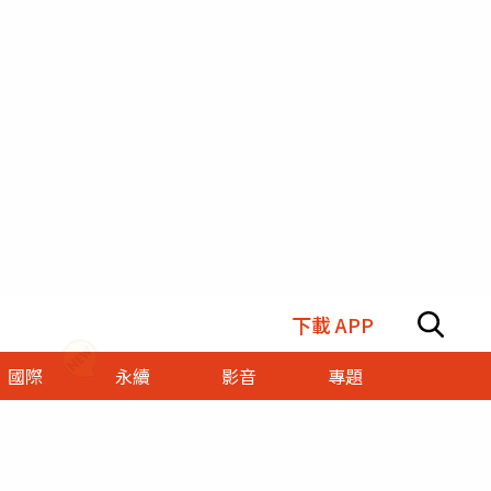
下載 APP
國際
永續
影音
專題