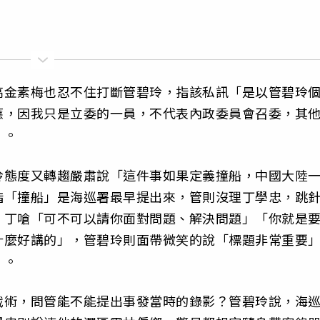
高金素梅也忍不住打斷管碧玲，指該私訊「是以管碧玲
應，因我只是立委的一員，不代表內政委員會召委，其
」。
玲態度又轉趨嚴肅說「這件事如果定義撞船，中國大陸
指「撞船」是海巡署最早提出來，管則沒理丁學忠，跳
，丁嗆「可不可以請你面對問題、解決問題」「你就是
什麼好講的」，管碧玲則面帶微笑的說「標題非常重要
』。
戰術，問管能不能提出事發當時的錄影？管碧玲說，海