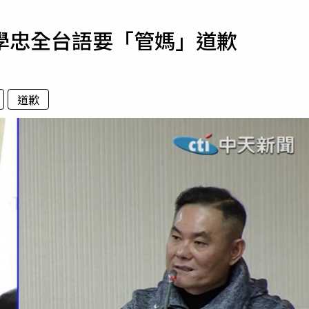
寵物
學忠全台語要「管媽」道歉
運勢
運動
梅酒
道歉