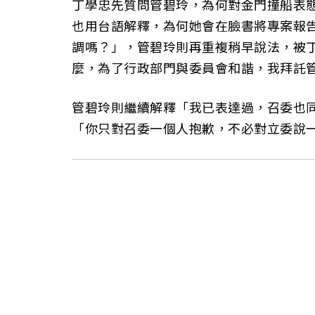
丁學忠先質問管碧玲，為何對金門撞船表
也用台語解釋，為何她會在臉書將專案報
調嗎？」，管碧玲則再重複稍早說法，被
麼，為了行政部門與委員會和諧，我拜託
管碧玲則繼續解釋「我已表達過，召委也
「你只對召委一個人抱歉，不必對立委說