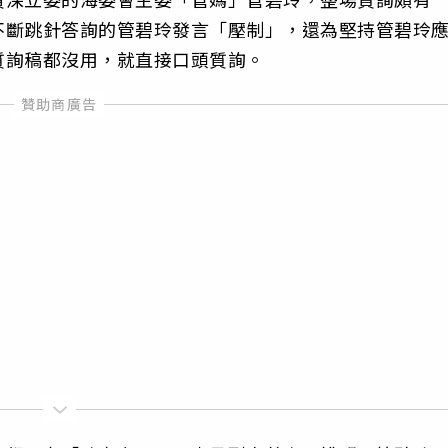
不斷跳針答詢的管碧玲發言「壓制」，還為堅持管碧玲
質詢稿都沒用，就直接口頭質詢。