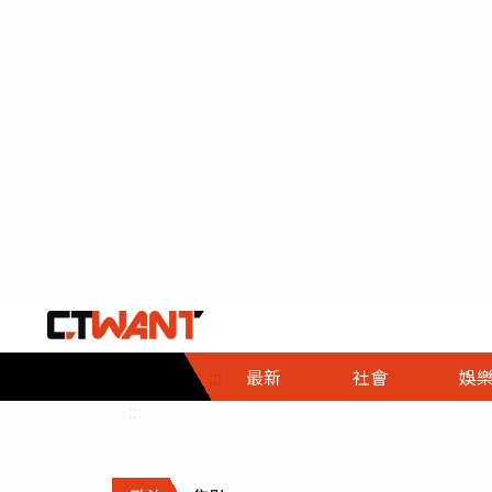
社會首頁
娛樂首頁
財經首頁
政
:::
最新
社會
娛
時事
即時
熱線
:::
直擊
大條
人物
調查
專題
３Ｃ