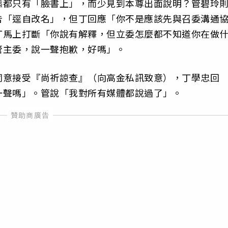
態都只有「臉書上」，而少見到本尊出面說明？管碧玲
告「逕自改名」，但丁回應「你不是應該先與召委溝通
丁馬上打斷「你說有解釋，但立委怎麼都不知道你在做
管主委，說一聲抱歉，好嗎」。
同意接受『尚祈諒查』（向高金私訊致意），丁學忠回
一聲嗎」。管說「我對所有媒體都說過了」。