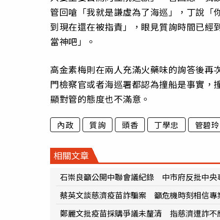
管回嗆「我就是謙虛為了海巡」，丁說「
到現在還在被指責」，眼見質詢時間已經
當神吧」。
高金素梅則在兩人充滿火藥味的詢答後再
門檢察官或者海巡署都認為撞船是事實，
顯對管的態度也不滿意。
內政
質詢
頭香
丁學忠
管碧玲
相關文章
石崇良籲公開中聯會議紀錄 中市府反批中央
蔡英文談慈濟疫苗詐騙案 籲危機時刻相信專
鄭麗文批疫苗採購爭議未釐清 指慈濟遭詐不