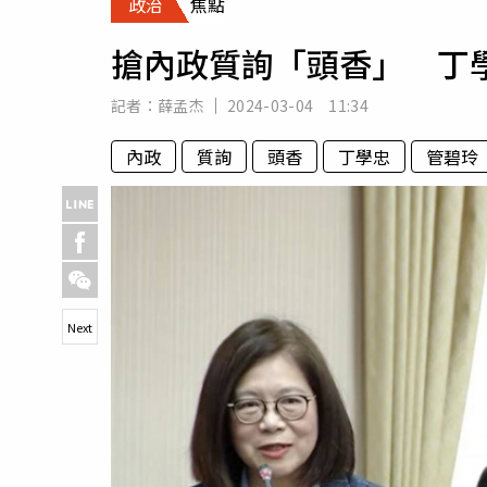
政治
焦點
人物
汽車
搶內政質詢「頭香」 丁
專欄
房產新勢力
記者：
薛孟杰
2024-03-04 11:34
內政
質詢
頭香
丁學忠
管碧玲
Next