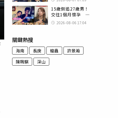
用鮮卑文寫詩？
15歲倒追27歲男！
交往1個月懷孕 36
歲當阿嬤故事曝光
2026-08-06 17:04
關鍵熱搜
歉
海南
長庚
蝗蟲
許景瀚
陳珮騏
深山
金
在
且