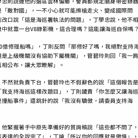
學忠則說連他的選區雲林偏鄉，警員都規定隨身帶密錄
是「敵對國」，一不小心就可能擦槍走火、變成國際問
則改口說「這是海巡署執法的問題」，丁學忠說，他不
中就靠一台V8錄影機，這合理嗎？這能讓海巡自保嗎
0億修理船嗎」，丁則反問「那修好了嗎，我絕對支持
題是上級機關沒有協助下屬機關」，管碧玲則回「我一
真相公布，讓大眾瞭解」。
，不然就負責下台，管碧玲也不假辭色的說「這個報告
「我支持海巡這樣改題目」，丁則譴責「你怎麼又讓海
是撞船事件」還跳針的說「我沒有驕傲，請委員支持海
，他緊握著手中原先準備好的質詢稿說「這些都不問了
該表達的全說完了」，丁嗆「所以你的回應就是傲慢」