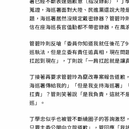
署已經不斷表達過歉意（指沒錄影），丁
蒐證，海巡署面對大陸、民進黨還說大陸
題，海巡署居然沒規定戴密錄器？管碧玲
信在座海巡長官值勤都不帶密錄器，在風浪
管碧玲則反嗆「委員你知道我就任後花了9
巡執法，但是立委有責任追真相，現在問
扛起到現在」，丁則說「一肩扛起就是讓
丁接著再要求管碧玲為竄改專案報告道歉
海巡署傳給我的」「但是我支持海巡署」
扛責」？管則笑著說「是我負責，這就不
巡」。
丁學忠似乎也被管不斷繞圈子的答詢激怒
只要主委公開向立院道歉」，管回應「我