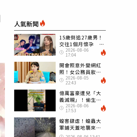
如
人氣新聞
15歲倒追27歲男！
交往1個月懷孕 36
2026-08-06
歲當阿嬤故事曝光
17:04
開會照意外變網紅
照！女公務員妝容
2026-08-05
掀2千則留言 本人
22:43
怒嗆：化妝有錯嗎
億萬富豪遭兒「大
義滅親」！偷生子
2026-08-06
怕曝光 竟盜鄰居
17:53
身份辦假證落戶
蝗害肆虐！蝗蟲大
軍鋪天蓋地襲來宛
如末日 網驚：聖
2026-08-06 13:41