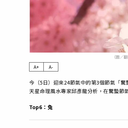
（圖／翻
A+
A-
今（5日）迎來24節氣中的第3個節氣「
天星命理風水專家邱彥龍分析，在驚蟄節氣
Top6：兔