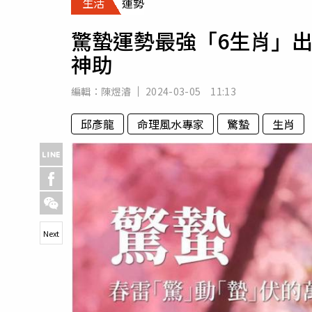
生活
運勢
人物
汽車
驚蟄運勢最強「6生肖」
專欄
神助
房產新勢力
編輯：
陳煜濬
2024-03-05 11:13
邱彥龍
命理風水專家
驚蟄
生肖
Next