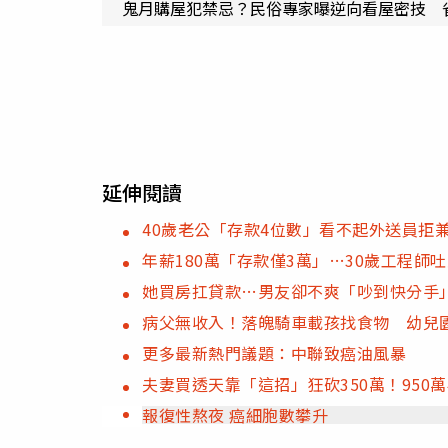
鬼月購屋犯禁忌？民俗專家曝逆向看屋密技 
延伸閱讀
40歲老公「存款4位數」看不起外送員拒
年薪180萬「存款僅3萬」…30歲工程師
她買房扛貸款…男友卻不爽「吵到快分手
病父無收入！落魄騎車載孩找食物 幼兒
更多最新熱門議題：中聯致癌油風暴
夫妻買透天靠「這招」狂砍350萬！950
報復性熬夜 癌細胞數攀升