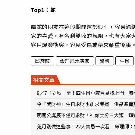
Top1：蛇
屬蛇的朋友在這段期間運勢很旺，容易遇
家的喜愛，有名利雙收的氛圍，也有大富
客戶爆發衝突，容易受傷或帶來嚴重後果
邱彥龍
命理風水專家
驚蟄
生肖
相關文章
8／7「立秋」至！四生肖小感冒易找上門 
今「武財神」生日求財也能求考運 供品準備
明關公誕辰不僅可求財！神像共分三大類 拜
鬼月別做這些事！22大禁忌一次看 命理師：