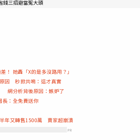
省錢三招避當冤大頭
兼差！ 她轟「X的是多沒路用？」
吐原因 秒掀共鳴：這才真實
」 網分析背後原因：嫉妒了
園長：全免費送你
萬半年又轉售1500萬 賣家超崩潰
PR