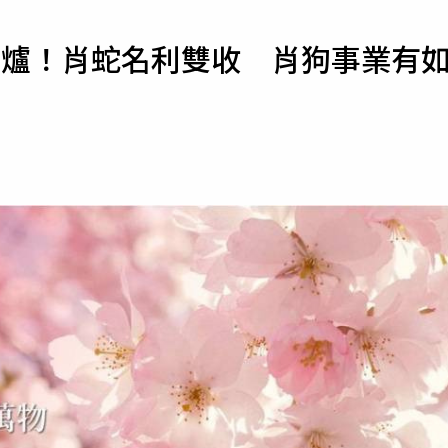
寵物
出爐！肖蛇名利雙收 肖狗事業有
運勢
運動
梅酒