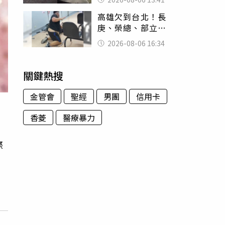
經十災
高雄欠到台北！長
庚、榮總、部立醫
院都受害 「醫療
2026-08-06 16:34
暴力男」離譜紀錄
曝光
關鍵熱搜
金管會
聖經
男團
信用卡
香菱
醫療暴力
際