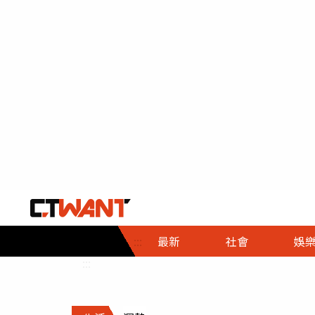
社會首頁
娛樂首頁
財經首頁
政
:::
最新
社會
娛
時事
即時
熱線
:::
直擊
大條
人物
調查
專題
３Ｃ