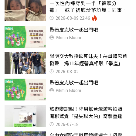
一次性內褲穿到一半「褲頭分
離」 妹子裙底滑落尬爆：同事全
看光
2026-08-09 22:46
帶著皮克敏一起出門吧
Pikmin Bloom
陽明交大教授砍死妹夫！岳母追思首
發聲 揭11年經營真相駁「爭產」
2026-08-02
帶著皮克敏一起出門吧
Pikmin Bloom
旅遊變認親！陸男幫台灣遊客拍照
閒聊驚覺「是失聯大伯」奇蹟重逢
2026-07-18
台中女遛狗走斑馬線遭撞亡！母慟