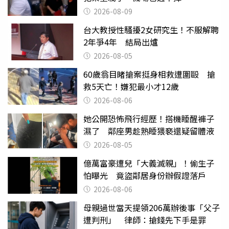
2026-08-09
台大教授性騷擾2女研究生！不服解聘
2年爭4年 結局出爐
2026-08-05
60歲翁目睹搶案挺身相救遭圍毆 搶
救5天亡！嫌犯最小才12歲
2026-08-06
她公開恐怖飛行經歷！搭機睡醒褲子
濕了 鄰座男趁熟睡猥褻還疑留體液
2026-08-05
億萬富豪遭兒「大義滅親」！偷生子
怕曝光 竟盜鄰居身份辦假證落戶
2026-08-06
母親過世當天提領206萬辦後事「父子
遭判刑」 律師：搶錢先下手是罪