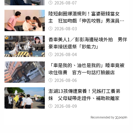
2026-08-07
陸短劇圈爆潛規則！富婆砸錢當女
主 狂加吻戲「伸舌咬唇」男演員崩
潰
2026-08-03
香車美人1／彭彭海邊秘境外拍 男伴
豪車接送還祭「鈔能力」
2026-08-04
「車是我的、油也是我的」睡車竟被
收住宿費 官方一句話打臉飯店
2026-08-06
澎湖13孩傳遭棄養！兄姊打工養弟
妹 父母疑帶走證件、補助款離家
2026-08-09
Recommended by