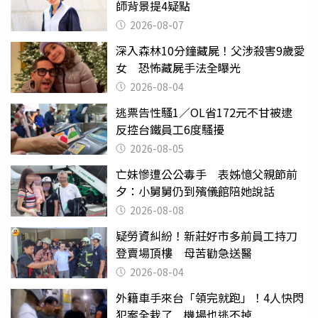
師背景提4疑點
2026-08-07
深入森林10分鐘藏屍！父涉殺害9歲愛
女 恐怖藏屍手法全曝光
2026-08-04
逃票告性騷1／OL省172元不甘被逮
反控台鐵員工6度騷擾
2026-08-05
亡妹慘遭公公毒手 表姊憶父親節前
夕：小舅舅仍到殯儀館陪她說話
2026-08-08
疑勞資糾紛！新莊好市多前員工持刀
登賣場頂樓 母苦勸急送醫
2026-08-04
外籍車手來台「領完就跑」！4人快閃
犯案全栽了 機場也逃不掉