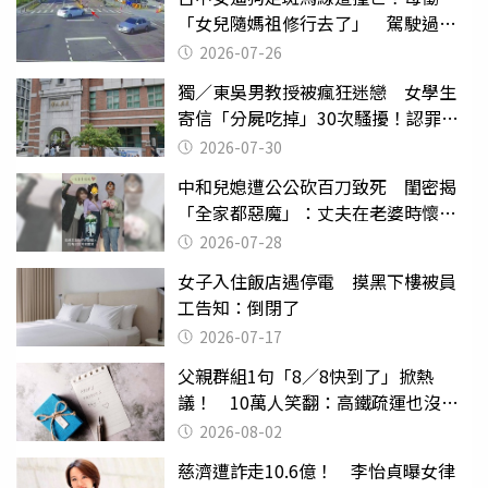
「女兒隨媽祖修行去了」 駕駛過失
致死判9月
2026-07-26
獨／東吳男教授被瘋狂迷戀 女學生
寄信「分屍吃掉」30次騷擾！認罪免
關
2026-07-30
中和兒媳遭公公砍百刀致死 閨密揭
「全家都惡魔」：丈夫在老婆時懷孕
摔東西
2026-07-28
女子入住飯店遇停電 摸黑下樓被員
工告知：倒閉了
2026-07-17
父親群組1句「8／8快到了」掀熱
議！ 10萬人笑翻：高鐵疏運也沒列
父親節
2026-08-02
慈濟遭詐走10.6億！ 李怡貞曝女律