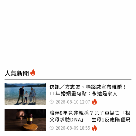
人氣新聞
快訊／方志友、楊銘威宣布離婚！
11年婚姻畫句點：永遠是家人
2026-08-10 12:07
陪伴8年竟非親孫？兒子車禍亡「祖
父母求驗DNA」 生母1反應陷僵局
2026-08-09 18:55