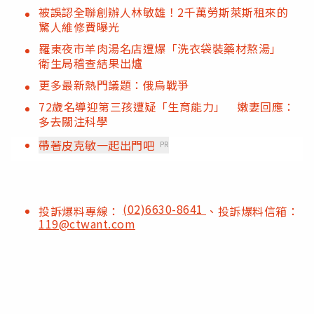
被誤認全聯創辦人林敏雄！2千萬勞斯萊斯租來的
驚人維修費曝光
羅東夜市羊肉湯名店遭爆「洗衣袋裝藥材熬湯」
衛生局稽查結果出爐
更多最新熱門議題：俄烏戰爭
72歲名導迎第三孩遭疑「生育能力」 嫩妻回應：
多去關注科學
帶著皮克敏一起出門吧
PR
(02)6630-8641
投訴爆料專線：
、投訴爆料信箱：
119@ctwant.com