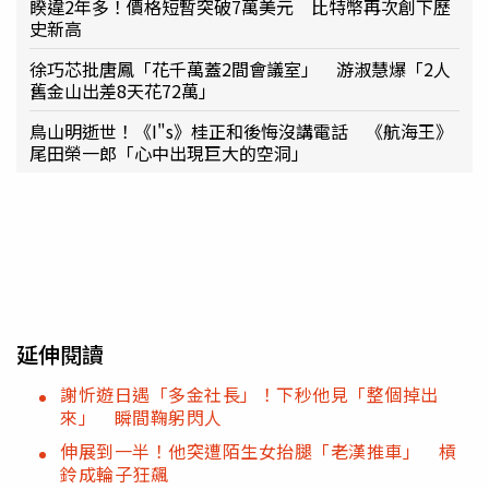
睽違2年多！價格短暫突破7萬美元 比特幣再次創下歷
史新高
徐巧芯批唐鳳「花千萬蓋2間會議室」 游淑慧爆「2人
舊金山出差8天花72萬」
鳥山明逝世！《I"s》桂正和後悔沒講電話 《航海王》
尾田榮一郎「心中出現巨大的空洞」
延伸閱讀
謝忻遊日遇「多金社長」！下秒他見「整個掉出
來」 瞬間鞠躬閃人
伸展到一半！他突遭陌生女抬腿「老漢推車」 槓
鈴成輪子狂飆