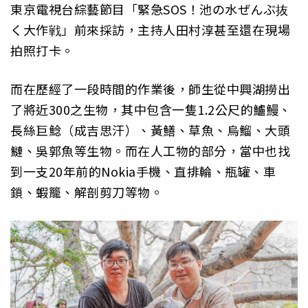
東京電視台綜藝節目「緊急SOS！池の水ぜんぶ抜
く大作戦」前來採訪，主持人田村淳甚至還在現場
拍照打卡。
而在歷經了一段時間的作業後，師生從中興湖撈出
了將近300之生物，其中包含一隻1.2公尺的鱸鰻、
長絲巨鯰（成吉思汗）、黃鱔、草魚、烏鰡、大頭
鰱、吳郭魚等生物。而在人工物的部分，當中也找
到一支20年前的Nokia手機、直排輪、瓶罐、車
鎖、蝦籠、解剖剪刀等物。