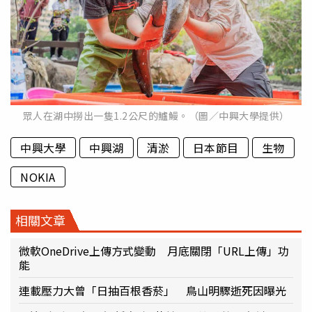
眾人在湖中撈出一隻1.2公尺的鱸鰻。（圖／中興大學提供）
中興大學
中興湖
清淤
日本節目
生物
NOKIA
相關文章
微軟OneDrive上傳方式變動 月底關閉「URL上傳」功
能
連載壓力大曾「日抽百根香菸」 鳥山明驟逝死因曝光