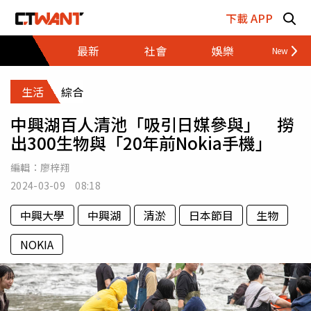
跳至主要內容區塊
下載 APP
最新
社會
娛樂
財經
生活
綜合
中興湖百人清池「吸引日媒參與」 撈
出300生物與「20年前Nokia手機」
編輯：
廖梓翔
2024-03-09 08:18
中興大學
中興湖
清淤
日本節目
生物
NOKIA