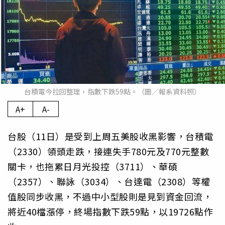
台積電今拉回整理，指數下跌59點。（圖／報系資料照）
A+
A-
台股（11日）是受到上周五美股收黑影響，台積電
（2330）領頭走跌，接連失手780元及770元整數
關卡，也拖累日月光投控（3711）、華碩
（2357）、聯詠（3034）、台達電（2308）等權
值股同步收黑，不過中小型股則是見到資金回流，
將近40檔漲停，終場指數下跌59點，以19726點作