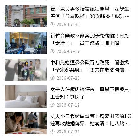
獨／東吳男教授被瘋狂迷戀 女學生
寄信「分屍吃掉」30次騷擾！認罪免
關
2026-07-30
新竹音樂教室命案10天後復課！他批
「太冷血」 員工怒駁：閉上嘴
2026-07-17
中和兒媳遭公公砍百刀致死 閨密揭
「全家都惡魔」：丈夫在老婆時懷孕
摔東西
2026-07-28
女子入住飯店遇停電 摸黑下樓被員
工告知：倒閉了
2026-07-17
丈夫小三假證做試管！癌妻開庭前1分
鐘再收離婚傳票 她崩潰：比八點檔
還扯
2026-07-31