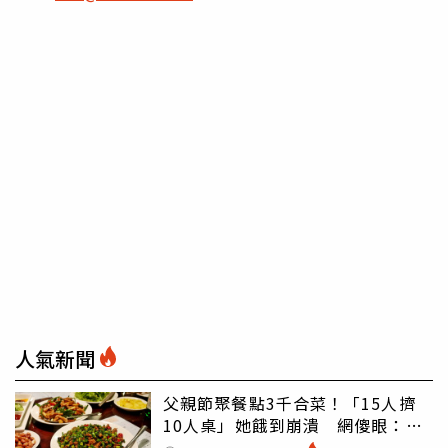
人氣新聞
父親節聚餐點3千合菜！「15人擠
10人桌」她餓到崩潰 網傻眼：讓
店家看笑話