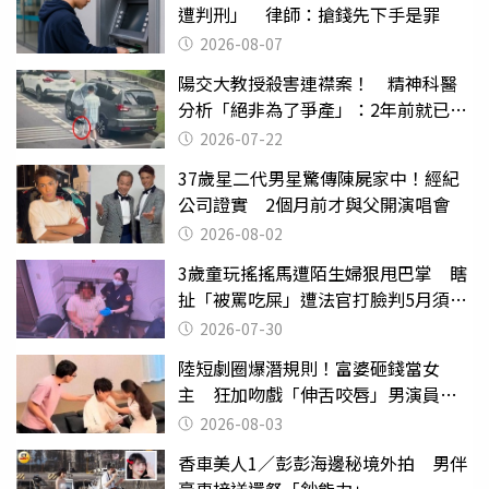
遭判刑」 律師：搶錢先下手是罪
2026-08-07
陽交大教授殺害連襟案！ 精神科醫
分析「絕非為了爭產」：2年前就已言
行詭異
2026-07-22
37歲星二代男星驚傳陳屍家中！經紀
公司證實 2個月前才與父開演唱會
2026-08-02
3歲童玩搖搖馬遭陌生婦狠甩巴掌 瞎
扯「被罵吃屎」遭法官打臉判5月須入
監
2026-07-30
陸短劇圈爆潛規則！富婆砸錢當女
主 狂加吻戲「伸舌咬唇」男演員崩
潰
2026-08-03
香車美人1／彭彭海邊秘境外拍 男伴
豪車接送還祭「鈔能力」