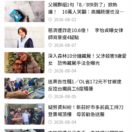
父親群組1句「8／8快到了」掀熱
議！ 10萬人笑翻：高鐵疏運也沒列
父親節
2026-08-02
慈濟遭詐走10.6億！ 李怡貞曝女律
師背景提4疑點
2026-08-07
深入森林10分鐘藏屍！父涉殺害9歲愛
女 恐怖藏屍手法全曝光
2026-08-04
逃票告性騷1／OL省172元不甘被逮
反控台鐵員工6度騷擾
2026-08-05
疑勞資糾紛！新莊好市多前員工持刀
登賣場頂樓 母苦勸急送醫
2026-08-04