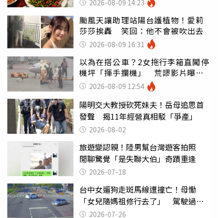
2026-08-09 14:23
颱風天讓助理站陽台護植物！愛莉
莎莎挨轟 笑回：他不會被吹出去
2026-08-09 16:31
以為在搭公車？2女拖行李箱直闖停
機坪「揮手攔機」 荒謬影片曝網
傻眼
2026-08-09 12:54
陽明交大教授砍死妹夫！岳母追思首
發聲 揭11年經營真相駁「爭產」
2026-08-02
旅遊變認親！陸男幫台灣遊客拍照
閒聊驚覺「是失聯大伯」奇蹟重逢
2026-07-18
台中女遛狗走斑馬線遭撞亡！母慟
「女兒隨媽祖修行去了」 駕駛過失
致死判9月
2026-07-26