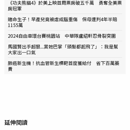
《功夫熊貓4》於美上映首周票房破五千萬 勇奪全美票
房冠軍
賭命生子！早產兒竟被虐成腦重傷 保母遭判4年半賠
1155萬
2024自由車環台賽桃園站 中華隊盧紹軒忍骨裂突圍
馬國賢出手超狠...賞她巴掌「頭髮都起飛了」：我是幫
大家出一口氣
肺癌新生機！抗血管新生標靶首度獲給付 省下百萬藥
費
延伸閱讀