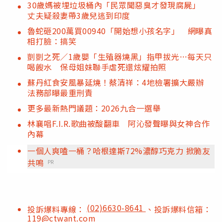
30歲媽被埋垃圾桶內「民眾聞惡臭才發現腐屍」
丈夫疑殺妻帶3歲兒逃到印度
魯蛇砸200萬買00940「開始想小孩名字」 網曝真
相打臉：搞笑
剴剴之死／1歲嬰「生殖器燒黑」指甲拔光…每天只
喝餿水 保母姐妹聯手虐死還炫耀拍照
蘇丹紅食安風暴延燒！蔡清祥：4地檢署擴大嚴辦
法務部曝最重刑責
更多最新熱門議題：2026九合一選舉
林襄唱F.I.R.歌曲被酸翻車 阿沁發聲曝與女神合作
內幕
一個人爽嗑一桶？哈根達斯72%濃醇巧克力 掀脆友
共鳴
PR
(02)6630-8641
投訴爆料專線：
、投訴爆料信箱：
119@ctwant.com