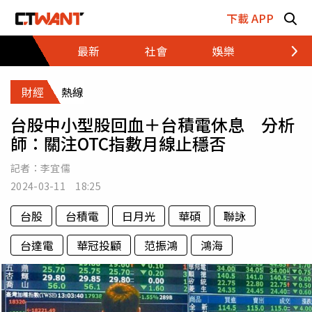
跳至主要內容區塊
下載 APP
最新
社會
娛樂
財經
財經
熱線
台股中小型股回血＋台積電休息 分析
師：關注OTC指數月線止穩否
記者：
李宜儒
2024-03-11 18:25
台股
台積電
日月光
華碩
聯詠
台達電
華冠投顧
范振鴻
鴻海