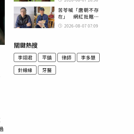
友被圈粉
苦苓喊「唐朝不存
在」 網紅批瞎編
歷史：李白、杜甫
2026-08-07 07:09
用鮮卑文寫詩？
關鍵熱搜
李翊君
平鎮
律師
李多慧
針線緣
牙醫
路
：
庭
過