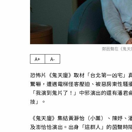
鄭茵聲在《鬼天
A+
A-
恐怖片《鬼天廈》取材「台北第一凶宅」
驚嚇，遭遇電梯怪客壓迫、被惡房東性騷
「我演到鬼片了！」中邪演出的還有潘君
技」。
《鬼天廈》集結黃瀞怡（小薰）、陳妤、
及澎恰恰演出。出身「這群人」的茵聲時