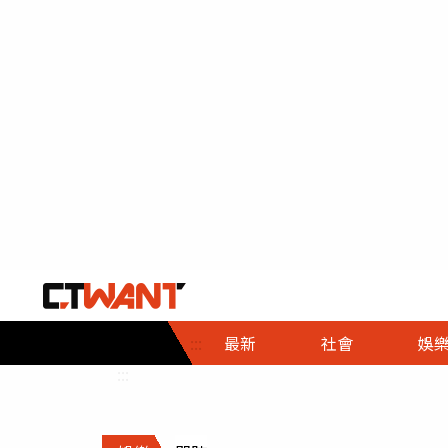
社會首頁
娛樂首頁
財經首頁
政
:::
最新
社會
娛
時事
即時
熱線
:::
直擊
大條
人物
調查
專題
３Ｃ