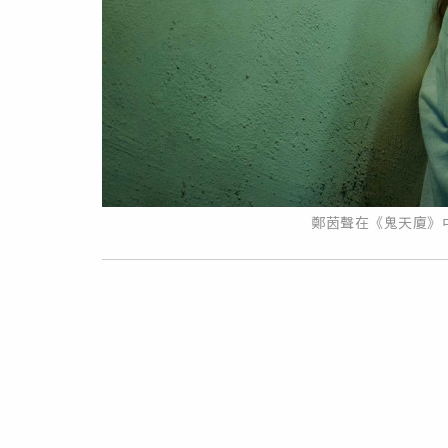
鄭茵聲在《鬼天廈》