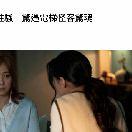
寵物
性騷 驚遇電梯怪客驚魂
運勢
運動
梅酒