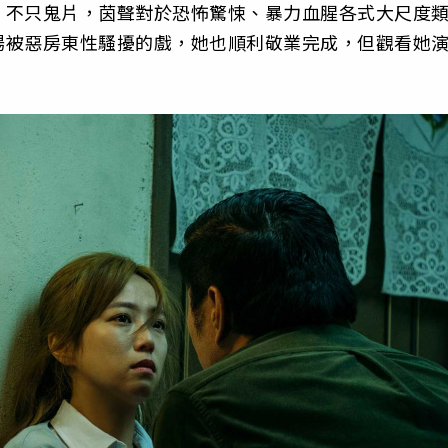
」不只鬼片，茵聲對於恐怖驚悚、暴力血腥各式大尺度
場被惡房東性騷擾的戲，她也順利敬業完成，但觀看她