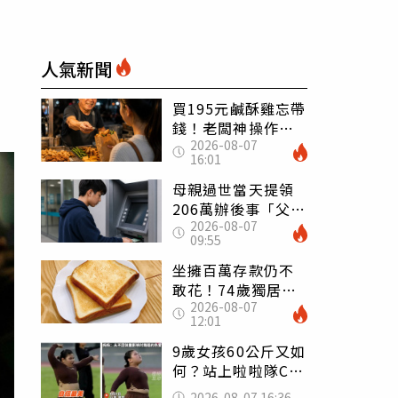
人氣新聞
買195元鹹酥雞忘帶
錢！老闆神操作
2026-08-07
「倒找5元」 全網
16:01
看哭：這就是台灣
母親過世當天提領
206萬辦後事「父子
2026-08-07
遭判刑」 律師：
09:55
搶錢先下手是罪
坐擁百萬存款仍不
敢花！74歲獨居翁
2026-08-07
「1餐只吃1片吐
12:01
司」 半年後暴瘦
嚇壞女兒
9歲女孩60公斤又如
何？站上啦啦隊C位
驚艷全場 千萬網
2026-08-07 16:36