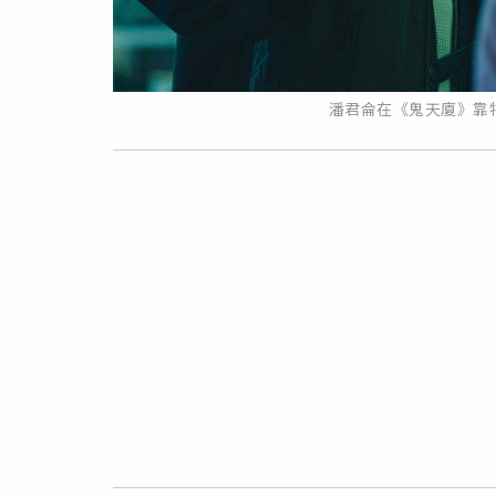
潘君侖在《鬼天廈》靠