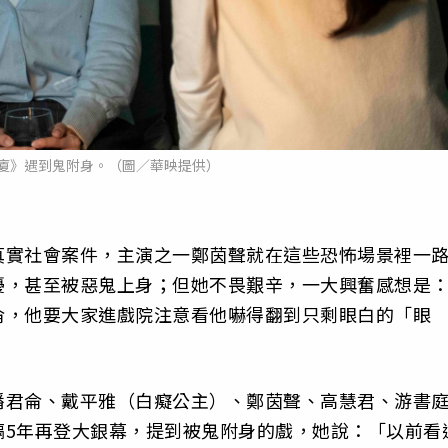
廈》遇到鬼附身。（圖／華映提供）
真實社會案件，主演之一鄭茵聲就在這些恐怖場景裡一
擾，甚至被惡鬼上身；但她不畏艱辛，一大興奮感想是
侖，他要大家進戲院注意看他嚇得翻到只剩眼白的「眼
潘君侖、戴平雅（白癡公主）、鄭茵聲、高慧君、游書
隔5年再登大銀幕，提到被鬼附身的戲，她說：「以前看