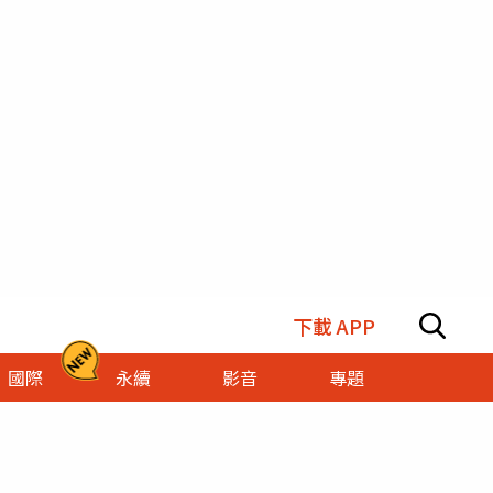
下載 APP
國際
永續
影音
專題