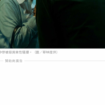
中慘被惡房東性騷擾。（圖／華映提供）