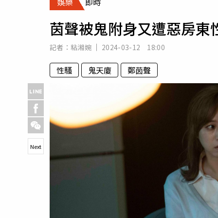
娛樂
即時
人物
汽車
茵聲被鬼附身又遭惡房東
專欄
房產新勢力
記者：
粘湘婉
2024-03-12 18:00
性騷
鬼天廈
鄭茵聲
Next