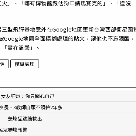
玩火」、「哪有博物館跟估狗申請馬賽克的」、「還沒
三型飛彈基地意外在Google地圖更新台灣西部衛星圖
Google地圖全面模糊處理的貼文，讓他也不忘狠酸，
，「實在溫馨」。
明
模糊處理
 女友狂嫌：你只關心自己
校長、3教師自願不領薪2年多
」 急壞猛踹牆救出
民眾嚇壞報警