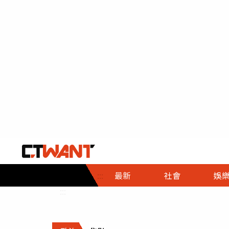
社會首頁
娛樂首頁
財經首頁
政
:::
最新
社會
娛
時事
即時
熱線
:::
直擊
大條
人物
調查
專題
３Ｃ