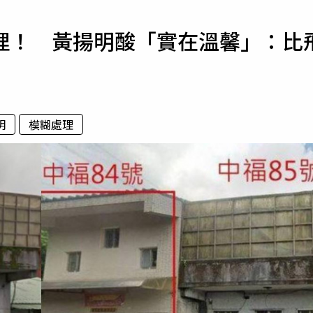
寵物
理！ 黃揚明酸「實在溫馨」：比
運勢
運動
梅酒
明
模糊處理