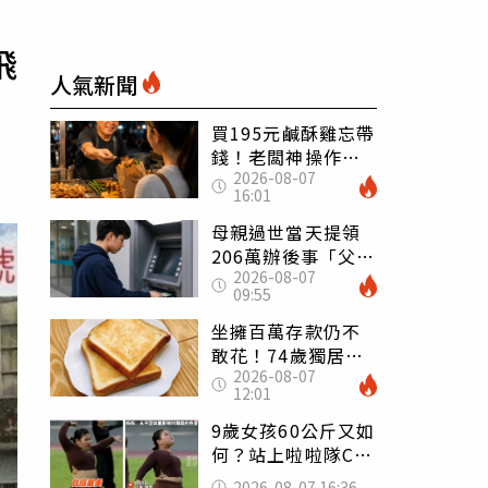
飛
人氣新聞
買195元鹹酥雞忘帶
錢！老闆神操作
2026-08-07
「倒找5元」 全網
16:01
看哭：這就是台灣
母親過世當天提領
206萬辦後事「父子
2026-08-07
遭判刑」 律師：
09:55
搶錢先下手是罪
坐擁百萬存款仍不
敢花！74歲獨居翁
2026-08-07
「1餐只吃1片吐
12:01
司」 半年後暴瘦
嚇壞女兒
9歲女孩60公斤又如
何？站上啦啦隊C位
驚艷全場 千萬網
2026-08-07 16:36