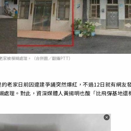
老家被模糊處理。（合併圖／翻攝PTT）
的老家日前因違建爭議突然爆紅，不過12日就有網友
景模糊處理。對此，資深媒體人黃揚明也酸「比飛彈基地還