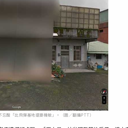
不忘酸「比飛彈基地還要機敏」。（圖／翻攝PTT）