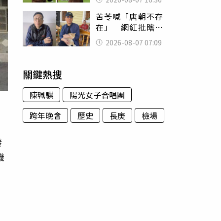
友被圈粉
苦苓喊「唐朝不存
在」 網紅批瞎編
歷史：李白、杜甫
2026-08-07 07:09
用鮮卑文寫詩？
關鍵熱搜
陳珮騏
陽光女子合唱團
跨年晚會
歷史
長庚
檢場
發
機