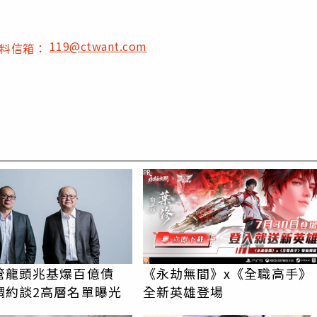
119@ctwant.com
爆料信箱：
PR
管龍頭兆基爆百億債
《永劫無間》x《全職高手》
調約談2高層名單曝光
全新英雄登場