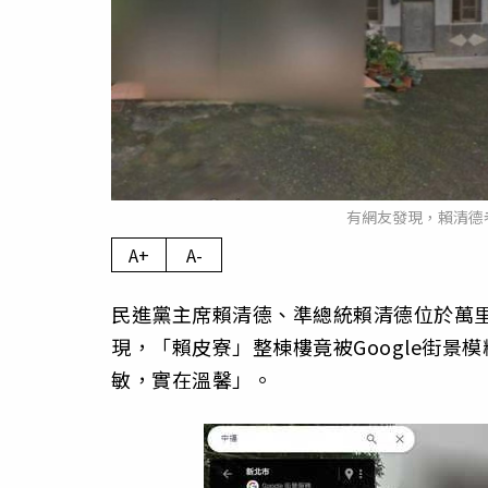
有網友發現，賴清德
A+
A-
民進黨主席賴清德、準總統賴清德位於萬里
現，「賴皮寮」整棟樓竟被Google街
敏，實在溫馨」。