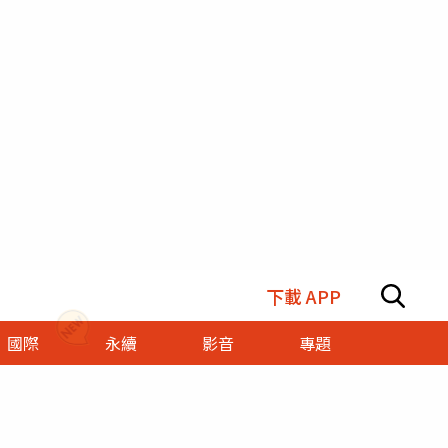
下載 APP
國際
永續
影音
專題