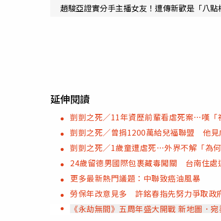
趙駿亞證實分手主播女友！遭傳新歡是「八點
延伸閱讀
剴剴之死／11年資歷前輩看虐死案…嘆
剴剴之死／曾捐1200萬給兒福聯盟 他
剴剴之死／1歲童遭虐死…外界不解「為
24歲留德男國際包裹藏毒闖關 台南住處
更多最新熱門議題：中聯致癌油風暴
勞保年改意見多 許銘春指先努力爭取政
《永劫無間》五周年盛大開戰 