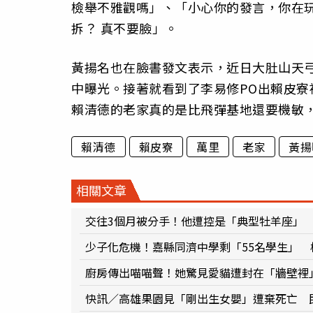
檢舉不雅觀嗎」、「小心你的發言，你在
拆？ 真不要臉」。
黃揚名也在臉書發文表示，近日大肚山天弓
中曝光。接著就看到了李易修PO出賴皮寮被
賴清德的老家真的是比飛彈基地還要機敏
賴清德
賴皮寮
萬里
老家
黃揚
相關文章
交往3個月被分手！他遭控是「典型牡羊座」
少子化危機！嘉縣同濟中學剩「55名學生」 
廚房傳出喵喵聲！她驚見愛貓遭封在「牆壁裡
快訊／高雄果園見「剛出生女嬰」遭棄死亡 