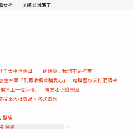
檔女神」 吳婉君回應了
「社工太相信保母」 他緩頰：我們不是柯南
見虐童案轟「別再收捐款騙愛心」 嗆聯盟每天打混領薪
何換掉上一位保母」 親友吐心酸原因
遭搜出大批毒品、各式器具
府撥補
新地圖．宛渠 登場
PR