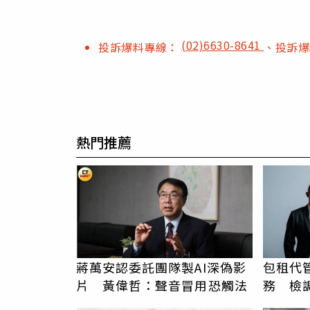
(02)6630-8641
投訴爆料專線：
、投訴
熱門推薦
蔣萬安認委託團隊製AI深偽影
包租代
片 黃偉哲：聲音冒用恐觸法
務 檢