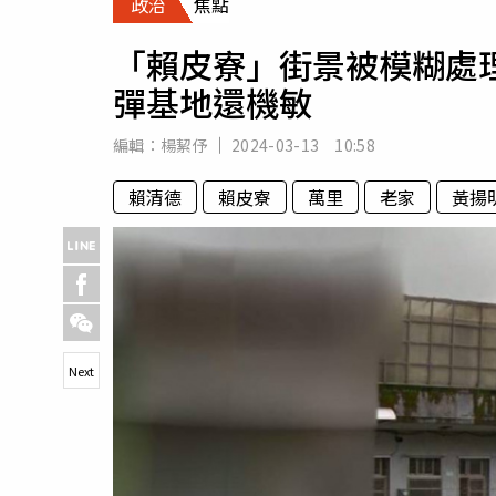
政治
焦點
人物
汽車
「賴皮寮」街景被模糊處
專欄
彈基地還機敏
房產新勢力
編輯：
楊絜伃
2024-03-13 10:58
賴清德
賴皮寮
萬里
老家
黃揚
Next