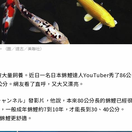
。（圖／達志／美聯社）
量飼養。近日一名日本錦鯉達人YouTuber秀了86公
公分。網友看了直呼，又大又漂亮。
セラチャンネル」發影片，他說，本來80公分長的錦鯉已經
，一般成年錦鯉約7到10年，才能長到30、40公分。
讓錦鯉更舒適。