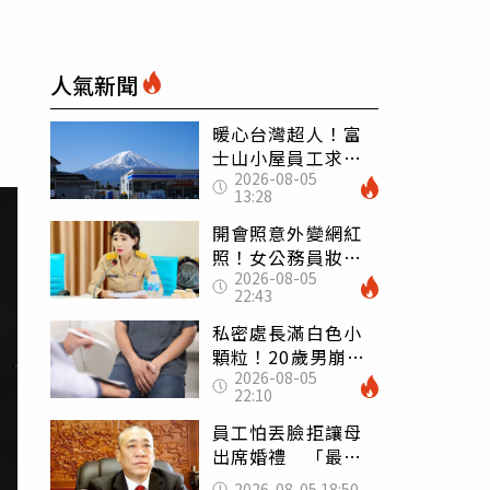
人氣新聞
暖心台灣超人！富
士山小屋員工求助
2026-08-05
「想活下去」 山
13:28
友狂背物資上山：
台灣真的是寶島
開會照意外變網紅
照！女公務員妝容
2026-08-05
掀2千則留言 本人
22:43
怒嗆：化妝有錯嗎
私密處長滿白色小
顆粒！20歲男崩潰
2026-08-05
求診 醫曝5大真相
22:10
別再誤會
員工怕丟臉拒讓母
出席婚禮 「最愛
發錢老闆」震怒開
2026-08-05 18:50