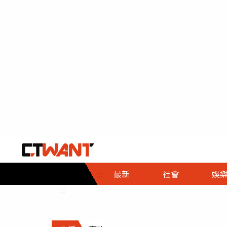
社會首頁
娛樂首頁
財經首頁
政
:::
最新
社會
娛
時事
即時
熱線
:::
直擊
大條
人物
調查
專題
３Ｃ