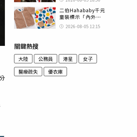
除：我看不起你
二伯Hahababy千元
童裝標示「內外層
皆純棉」 SGS檢
2026-08-05 12:15
測證明：內裡100%
聚酯纖維
關鍵熱搜
大陸
公務員
港星
女子
醫療疏失
優衣庫
分
很