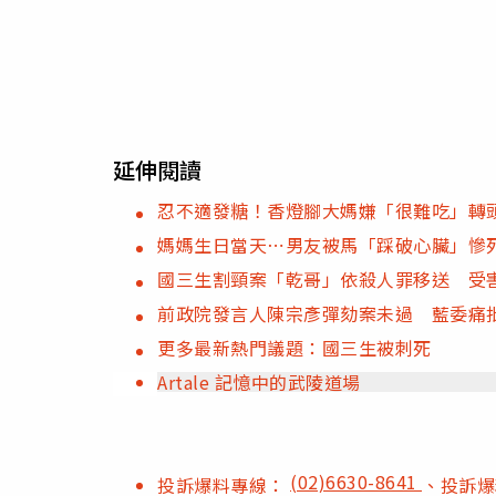
延伸閱讀
忍不適發糖！香燈腳大媽嫌「很難吃」轉
媽媽生日當天⋯男友被馬「踩破心臟」慘
國三生割頸案「乾哥」依殺人罪移送 受
前政院發言人陳宗彥彈劾案未過 藍委痛
更多最新熱門議題：國三生被刺死
Artale 記憶中的武陵道場
(02)6630-8641
投訴爆料專線：
、投訴