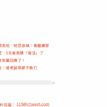
頭丟地 她忍淚喊：會繼續發
死 5天後奇蹟「復活」了
害家屬回應了！
批：連老鼠屎都不敢打
PR
119@ctwant.com
爆料信箱：