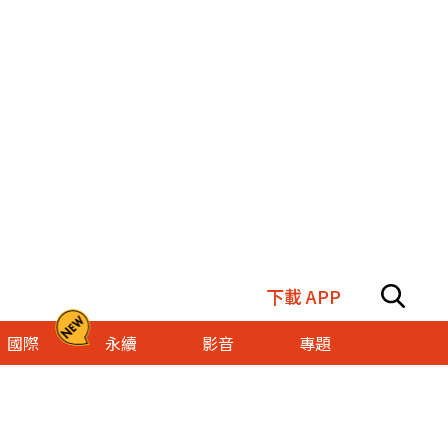
下載 APP
國際
永續
影音
專題