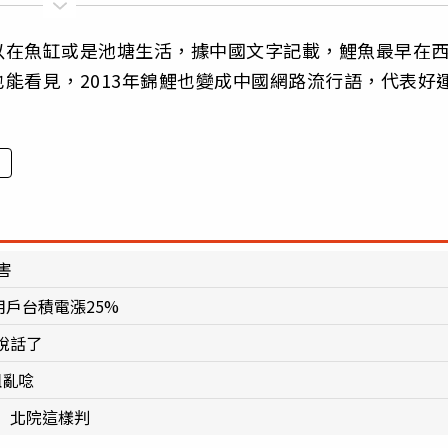
以在魚缸或是池塘生活，據中國文字記載，鯉魚最早在
能看見，2013年錦鯉也變成中國網路流行語，代表好
害
用戶台積電漲25%
說話了
姐亂唸
 北院這樣判