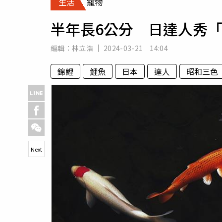
生活
寵物
人物
汽車
半年長6公分 日達人秀「
專欄
房產新勢力
編輯：
林立浩
2024-03-21 14:04
錦鯉
鯉魚
日本
達人
昭和三色
Next