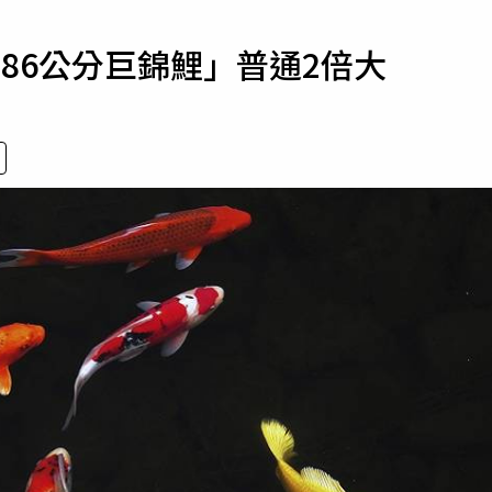
寵物
86公分巨錦鯉」普通2倍大
運勢
運動
梅酒