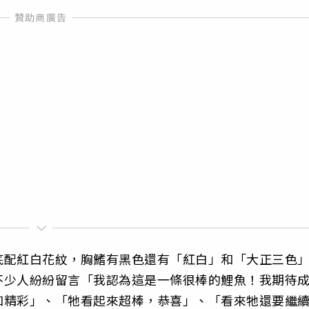
底配紅白花紋，胸鰭有黑色還有「紅白」和「大正三色
不少人紛紛留言「我認為這是一條很棒的鯉魚！我期待
和精彩」、「牠看起來超棒，恭喜」、「看來牠還要繼