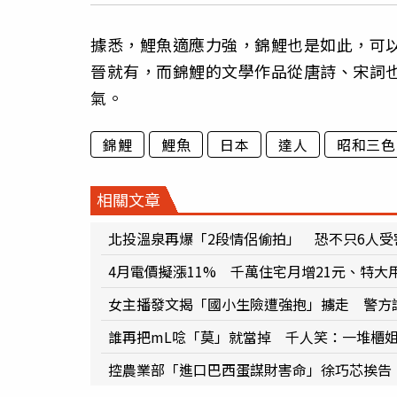
據悉，鯉魚適應力強，錦鯉也是如此，可
晉就有，而錦鯉的文學作品從唐詩、宋詞也
氣。
錦鯉
鯉魚
日本
達人
昭和三色
相關文章
北投溫泉再爆「2段情侶偷拍」 恐不只6人受
4月電價擬漲11% 千萬住宅月增21元、特大
女主播發文揭「國小生險遭強抱」擄走 警方
誰再把mL唸「莫」就當掉 千人笑：一堆櫃
控農業部「進口巴西蛋謀財害命」徐巧芯挨告