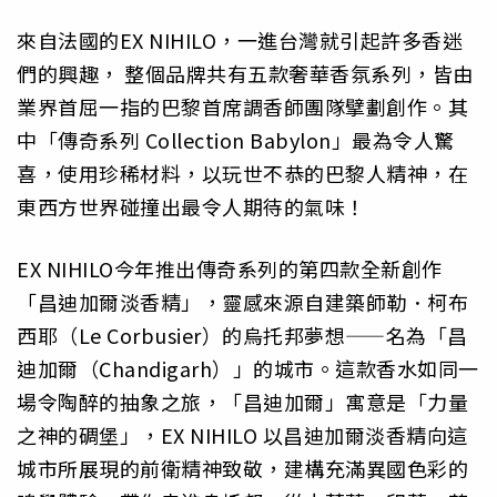
來自法國的EX NIHILO，一進台灣就引起許多香迷
們的興趣， 整個品牌共有五款奢華香氛系列，皆由
業界首屈一指的巴黎首席調香師團隊擘劃創作。其
中「傳奇系列 Collection Babylon」最為令人驚
喜，使用珍稀材料，以玩世不恭的巴黎人精神，在
東西方世界碰撞出最令人期待的氣味！
EX NIHILO今年推出傳奇系列的第四款全新創作
「昌迪加爾淡香精」，靈感來源自建築師勒．柯布
西耶（Le Corbusier）的烏托邦夢想——名為「昌
迪加爾（Chandigarh）」的城市。這款香水如同一
場令陶醉的抽象之旅，「昌迪加爾」寓意是「力量
之神的碉堡」，EX NIHILO 以昌迪加爾淡香精向這
城市所展現的前衛精神致敬，建構充滿異國色彩的