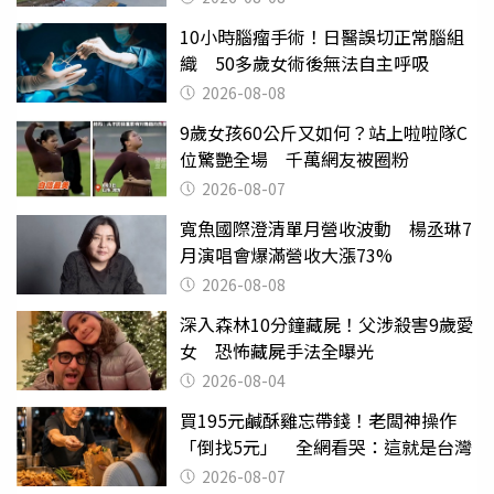
10小時腦瘤手術！日醫誤切正常腦組
織 50多歲女術後無法自主呼吸
2026-08-08
9歲女孩60公斤又如何？站上啦啦隊C
位驚艷全場 千萬網友被圈粉
2026-08-07
寬魚國際澄清單月營收波動 楊丞琳7
月演唱會爆滿營收大漲73%
2026-08-08
深入森林10分鐘藏屍！父涉殺害9歲愛
女 恐怖藏屍手法全曝光
2026-08-04
買195元鹹酥雞忘帶錢！老闆神操作
「倒找5元」 全網看哭：這就是台灣
2026-08-07