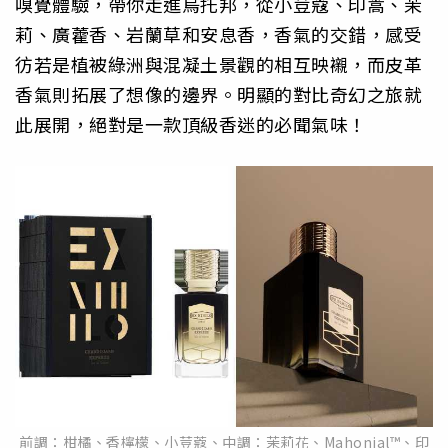
嗅覺體驗，帶你走進烏托邦，從小荳蔻、印蒿、茉
莉、廣藿香、岩蘭草和安息香，香氣的交錯，感受
彷若是植被綠洲與混凝土景觀的相互映襯，而皮革
香氣則拓展了想像的邊界。明顯的對比奇幻之旅就
此展開，絕對是一款頂級香迷的必聞氣味！
前調：柑橘、香檸檬、小荳蔻、中調：茉莉花、Mahonial™、印