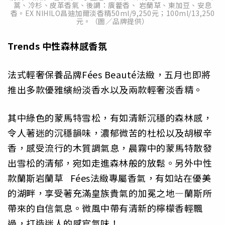
蒿、冷杉、皮革香氣、後調：廣藿香、 岩蘭草、東加豆、安息
香。EX NIHILO昌迪加爾淡香精50ml/9,250元；100ml/13,250
元。（圖／品牌提供）
Trends
中性森林感香氛
法式輕奢保養品牌Fées Beauté法緻，五月也即將
推出多款優雅縯紛淡香水以及兩款輕奢淡香精。
其中綠色的蒙馬特雪松，有如清新沉穩的森林感，
令人著迷的沉穩韻味，濃郁微苦的杜松以及胡椒辛
香，感受流行的木質調氣息，晨霧中的蒙馬特散發
出雪松的清郁，宛如走進森林般的放鬆。另外中性
款蘭斯岩蘭草 Fées法緻專屬香氣，有如站在優美
的湖畔，享受著充滿皇族貴氣的加冕之地—蘭斯所
帶來的自信氣息。微風中帶有清新的檸檬香輕飄
過，打造迷人的感官氣味！