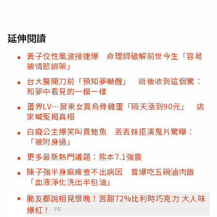
延伸閱讀
黃子佼性風波接連爆 命理師破解前世今生「容易
被情慾綁架」
台大醫開刀前「預知夢嚇醒」 術後收到這個驚：
和夢中看見的一模一樣
蛋界LV…屏東女買烏骨雞蛋「隔天漲到90元」 店
家喊冤揭真相
白癡公主爆笑叫賣鮑魚 丟丟妹拒演鬼片驚曝：
「被附身過」
更多最新熱門議題：熊本7.1強震
陳子強半身麻痺查不出病因 曾爆吃五碗滷肉飯
「血液淨化洗出半包油」
脆友都說相見恨晚！苦甜72%比利時巧克力 大人味
爆紅！
PR