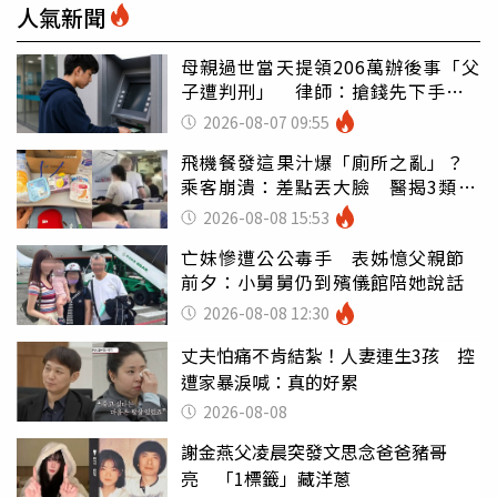
人氣新聞
母親過世當天提領206萬辦後事「父
子遭判刑」 律師：搶錢先下手是
罪
2026-08-07 09:55
飛機餐發這果汁爆「廁所之亂」？
乘客崩潰：差點丟大臉 醫揭3類人
別亂喝
2026-08-08 15:53
亡妹慘遭公公毒手 表姊憶父親節
前夕：小舅舅仍到殯儀館陪她說話
2026-08-08 12:30
丈夫怕痛不肯結紮！人妻連生3孩 控
遭家暴淚喊：真的好累
2026-08-08
謝金燕父凌晨突發文思念爸爸豬哥
亮 「1標籤」藏洋蔥