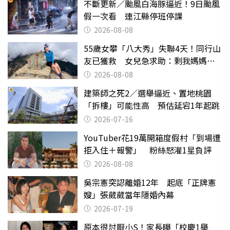
不斷更新／颱風白海豚逼近！9日颱風
假一次看 連江縣停班停課
2026-08-08
55歲女攀「八大秀」失聯4天！同行山
友已獲救 女兒急求助：剩我媽媽還
沒找到
2026-08-08
建築師之死2／選舉逼近、置地桃園
「拆樓」可能性高 預估延宕1年起跳
2026-07-16
YouTuber花19萬開箱度假村「到場遭
拒入住＋報警」 粉絲怒灌1星負評
2026-08-08
吳宗憲突認離婚12年 起底「正牌憲
嫂」張葳葳當年隱婚內幕
2026-07-19
原本很討厭小S！家長曝「校慶1舉