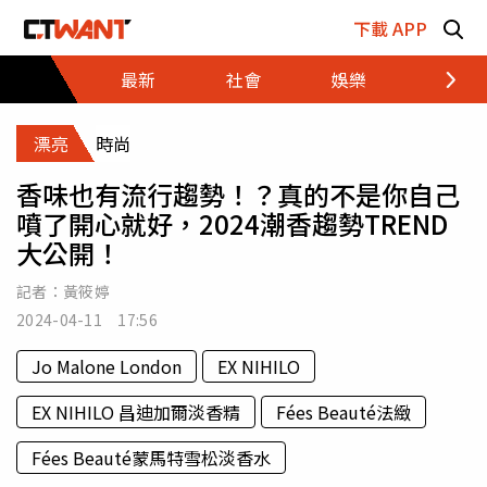
跳至主要內容區塊
下載 APP
最新
社會
娛樂
財經
漂亮
時尚
香味也有流行趨勢！？真的不是你自己
噴了開心就好，2024潮香趨勢TREND
大公開！
記者：
黃筱婷
2024-04-11 17:56
Jo Malone London
EX NIHILO
EX NIHILO 昌迪加爾淡香精
Fées Beauté法緻
Fées Beauté蒙馬特雪松淡香水