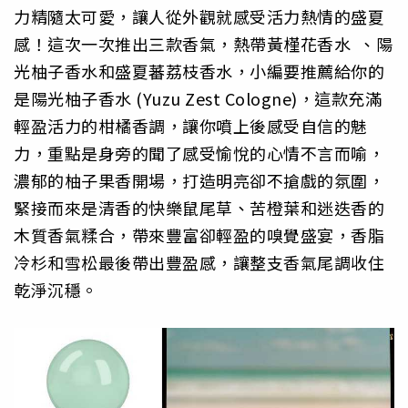
力精隨太可愛，讓人從外觀就感受活力熱情的盛夏
感！這次一次推出三款香氣，熱帶黃槿花香水 、陽
光柚子香水和盛夏蕃荔枝香水，小編要推薦給你的
是陽光柚子香水 (Yuzu Zest Cologne)，這款充滿
輕盈活力的柑橘香調，讓你噴上後感受自信的魅
力，重點是身旁的聞了感受愉悅的心情不言而喻，
濃郁的柚子果香開場，打造明亮卻不搶戲的氛圍，
緊接而來是清香的快樂鼠尾草、苦橙葉和迷迭香的
木質香氣糅合，帶來豐富卻輕盈的嗅覺盛宴，香脂
冷杉和雪松最後帶出豐盈感，讓整支香氣尾調收住
乾淨沉穩。