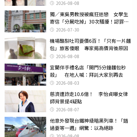
2026-08-08
獨／東吳男教授被瘋狂迷戀 女學生
寄信「分屍吃掉」30次騷擾！認罪免
關
2026-07-30
機場酪梨吐司要價6百！「只有一片麵
包」旅客傻眼 專家揭高價背後原因
2026-08-08
宜蘭伴手禮名店「開門5分鐘麵包秒
殺」 在地人喊：拜託大家別再去
2026-08-03
慈濟遭詐走10.6億！ 李怡貞曝女律
師背景提4疑點
2026-08-07
他意外發現台鐵神級暗黑列車！「錯
過要等一週」網驚：以為絕跡
2026-08-08