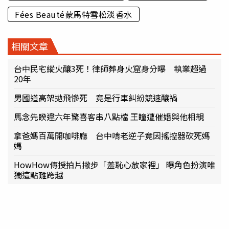
Fées Beauté蒙馬特雪松淡香水
相關文章
台中民宅縱火釀3死！律師葬身火窟身分曝 執業超過
20年
男國道高架拋飛慘死 竟是行車糾紛競速釀禍
馬念先睽違六年驚喜客串八點檔 王瞳遭催婚與他相親
拿爸媽百萬開咖啡廳 台中啃老逆子竟因搖控器砍死媽
媽
HowHow傳授拍片撇步「羞恥心放家裡」 曝角色扮演唯
獨這點難跨越