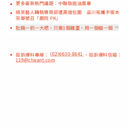
更多最新熱門議題：中聯致癌油風暴
搞笑藝人轉執導筒卻遭黑道包圍 品川祐攜手坂本
宗華號召「戲院 PK」
肚腩一抓一大把，只需1個雞蛋，用一個瘦一個
PR
(02)6630-8641
投訴爆料專線：
、投訴爆料信箱：
119@ctwant.com