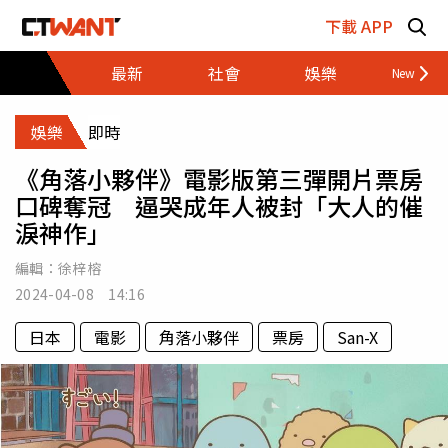
跳至主要內容區塊
下載 APP
最新
社會
娛樂
財經
娛樂
即時
《角落小夥伴》電影版第三彈開片票房
口碑奪冠 逼哭成年人被封「大人的催
淚神作」
編輯：
徐梓榕
2024-04-08 14:16
日本
電影
角落小夥伴
票房
San-X