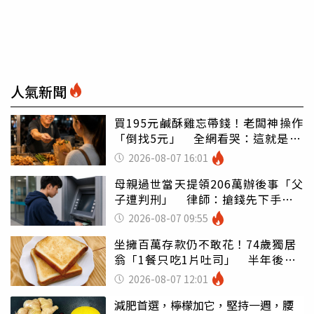
人氣新聞
買195元鹹酥雞忘帶錢！老闆神操作
「倒找5元」 全網看哭：這就是台
灣
2026-08-07 16:01
母親過世當天提領206萬辦後事「父
子遭判刑」 律師：搶錢先下手是
罪
2026-08-07 09:55
坐擁百萬存款仍不敢花！74歲獨居
翁「1餐只吃1片吐司」 半年後暴
瘦嚇壞女兒
2026-08-07 12:01
減肥首選，檸檬加它，堅持一週，腰