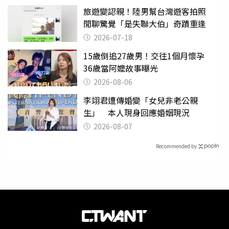
旅遊變認親！陸男幫台灣遊客拍照
閒聊驚覺「是失聯大伯」奇蹟重逢
2026-07-18
15歲倒追27歲男！交往1個月懷孕
36歲當阿嬤故事曝光
2026-08-06
李翊君遭傳婚變「女兒非老公親
生」 本人現身回應婚姻現況
2026-08-07
Recommended by