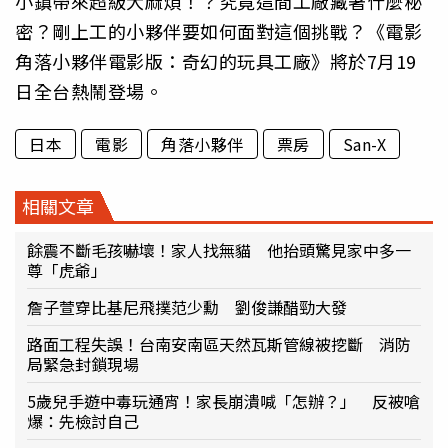
小鎮帶來超級大麻煩！？究竟這間工廠藏著什麼秘
密？剛上工的小夥伴要如何面對這個挑戰？《電影
角落小夥伴電影版：奇幻的玩具工廠》將於7月19
日全台熱鬧登場。
日本
電影
角落小夥伴
票房
San-X
相關文章
餘震不斷毛孩嚇壞！家人找無貓 他抬頭驚見家中多一
尊「虎爺」
詹子萱穿比基尼飛撲范少勳 劉俊謙醋勁大發
路面工程失誤！台南安南區天然瓦斯管線被挖斷 消防
局緊急封鎖現場
5歲兒手遊中毒玩通宵！家長崩潰喊「怎辦？」 反被嗆
爆：先檢討自己