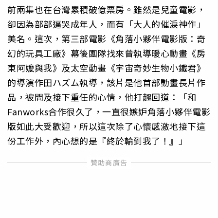
前兩集也在台灣累積破億票房。雖然是兒童電影，
卻因為部部逼哭成年人，而有「大人的催淚神作」
美名。這次，第三部電影《角落小夥伴電影版：奇
幻的玩具工廠》幕後團隊找來曾執導暖心動畫《房
東阿嬤與我》及太空動畫《宇宙奇妙生物小鐵君》
的導演作田ハズム執導，該片是他首部動畫長片作
品，被問及接下重任的心情，他打趣回道：「和
Fanworks合作很久了，一直很嫉妒角落小夥伴電影
版如此大受歡迎，所以這次除了心懷感激地接下這
份工作外，內心想的是『終於輪到我了！』」