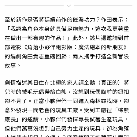
至於新作是否將延續前作的催淚功力？作田表示：
「我認為角色本身就具備足夠魅力，這次我更著重
在做出一部有趣的作品！」此外，該片還邀請到首
部電影《角落小夥伴電影版：魔法繪本的新朋友》
的編劇角田貴志重磅回歸，兩人攜手打造全新冒險
故事。
劇情描述某日住在北極的家人請企鵝（真正的）將
兒時的絨毛玩偶帶給白熊，沒想到玩偶胸前的鈕扣
卻不見了。正當小夥伴們一同進入森林尋找時，卻
意外發現一間老舊的玩具工廠。受到工廠裡「棕熊
廠長」的邀請，小夥伴們發揮專長試著生產玩具，
但他們萬萬沒想到自己努力生產的玩具，卻為角落