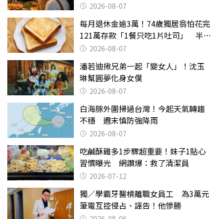
2026-08-07
每月退休金逾3萬！74歲獨居翁怕花完
121萬存款「1餐只吃1片吐司」 半年
後暴瘦嚇壞女兒
2026-08-07
潘若迪揪兄弟一起「變女人」！沈玉
琳幫圓夢化身女僕
2026-08-07
白海豚外圍掃過台灣！今起天氣轉趨
不穩 週末慎防強降雨
2026-08-07
吃鹹酥雞多1步驟超重要！妹子1貼心
習慣曝光 網讚爆：救了清潔員
2026-07-12
獨／學霸牙醫槓離職女員工 為3萬元
筆電互控侵占、誣告！他慘勝
2026-08-06