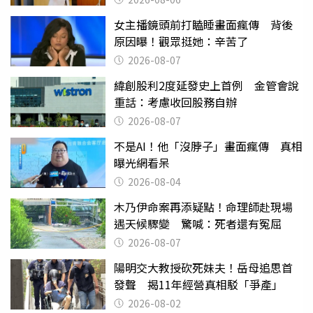
女主播鏡頭前打瞌睡畫面瘋傳 背後
原因曝！觀眾挺她：辛苦了
2026-08-07
緯創股利2度延發史上首例 金管會說
重話：考慮收回股務自辦
2026-08-07
不是AI！他「沒脖子」畫面瘋傳 真相
曝光網看呆
2026-08-04
木乃伊命案再添疑點！命理師赴現場
遇天候驟變 驚喊：死者還有冤屈
2026-08-07
陽明交大教授砍死妹夫！岳母追思首
發聲 揭11年經營真相駁「爭產」
2026-08-02