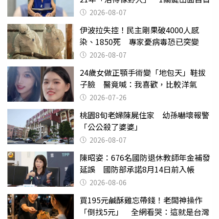
2026-08-07
伊波拉失控！民主剛果破4000人感
染、1850死 專家憂病毒恐已突變
2026-08-07
24歲女做正顎手術變「地包天」鞋拔
子臉 醫竟喊：我喜歡，比較洋氣
2026-07-26
桃園8旬老婦陳屍住家 幼孫嚇壞報警
「公公殺了婆婆」
2026-08-07
陳昭姿：676名國防退休教師年金補發
延誤 國防部承諾8月14日前入帳
2026-08-06
買195元鹹酥雞忘帶錢！老闆神操作
「倒找5元」 全網看哭：這就是台灣