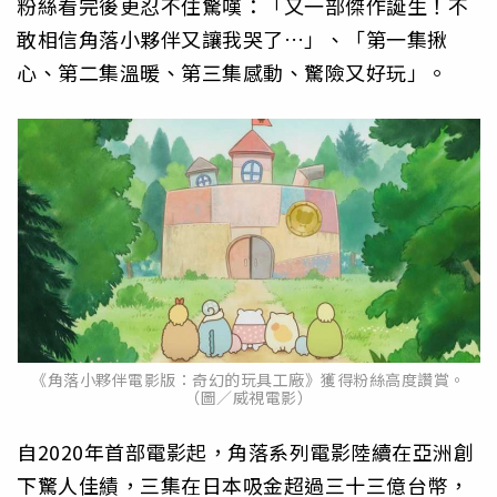
粉絲看完後更忍不住驚嘆：「又一部傑作誕生！不
敢相信角落小夥伴又讓我哭了…」、「第一集揪
心、第二集溫暖、第三集感動、驚險又好玩」。
《角落小夥伴電影版：奇幻的玩具工廠》獲得粉絲高度讚賞。
（圖／威視電影）
自2020年首部電影起，角落系列電影陸續在亞洲創
下驚人佳績，三集在日本吸金超過三十三億台幣，