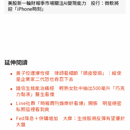
美股新一輪財報季市場關注AI變現能力 投行：微軟將
迎「iPhone時刻」
延伸閱讀
黃子佼遭爆性侵 律師看細節「頭皮發麻」：縱使
是企業家二代恐也吞忍下去
錯信生娃能治痛經 輕熟女肚中抽出500毫升「巧克
力黏液」醫生看傻
Line社群「時報周刊娛樂好看爆」開張 明星絕密
私照這裡看到爽
Fed降息＋併購增加 大摩：生技股將反彈有望優於
大盤