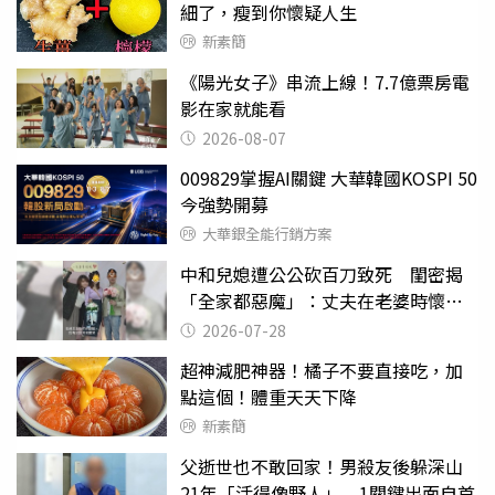
細了，瘦到你懷疑人生
新素簡
《陽光女子》串流上線！7.7億票房電
影在家就能看
2026-08-07
009829掌握AI關鍵 大華韓國KOSPI 50
今強勢開募
大華銀全能行銷方案
中和兒媳遭公公砍百刀致死 閨密揭
「全家都惡魔」：丈夫在老婆時懷孕
摔東西
2026-07-28
超神減肥神器！橘子不要直接吃，加
點這個！體重天天下降
新素簡
父逝世也不敢回家！男殺友後躲深山
21年「活得像野人」 1關鍵出面自首