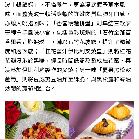
波士頓龍蝦」，不僅養生，更為湯底賦予草本風
味，而整隻波士頓活龍蝦的鮮嫩肉質與彈牙口感，
亦讓人吮指回味；「香宮精選拼盤」則集結三款廖
晉輝拿手風味小食，包括色彩斑斕的「石竹金箔百
香果香芒脆蝦球」，輔以石竹花裝飾，提升了精緻
度和層次感；「桂花蜜汁伊比利叉燒皇」則將桂花
花瓣浸泡於黑糖，經長時間低溫熬製成桂花蜜，再
澆淋於伊比利豬製作的叉燒；另一味「夏果黑松露
蘆筍」則將夏威夷豆油炸至酥脆，與黑松露和蠔油
炒製的蘆筍相結合。