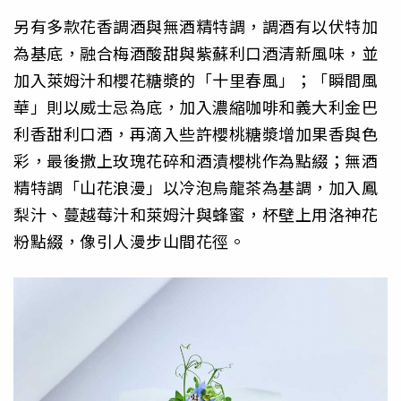
另有多款花香調酒與無酒精特調，調酒有以伏特加
為基底，融合梅酒酸甜與紫蘇利口酒清新風味，並
加入萊姆汁和櫻花糖漿的「十里春風」；「瞬間風
華」則以威士忌為底，加入濃縮咖啡和義大利金巴
利香甜利口酒，再滴入些許櫻桃糖漿增加果香與色
彩，最後撒上玫瑰花碎和酒漬櫻桃作為點綴；無酒
精特調「山花浪漫」以冷泡烏龍茶為基調，加入鳳
梨汁、蔓越莓汁和萊姆汁與蜂蜜，杯壁上用洛神花
粉點綴，像引人漫步山間花徑。