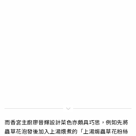
而香宮主廚廖晉輝設計菜色亦頗具巧思，例如先將
蟲草花泡發後加入上湯煨煮的「上湯焗蟲草花粉絲