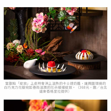
當甜點「綻放」上桌時會淋上溫熱的卡士達奶醬，讓周圍環繞的
白巧克力花瓣宛如春雨滋潤的花朵緩緩綻放。（368元，圖／台北
遠東香格里拉提供）