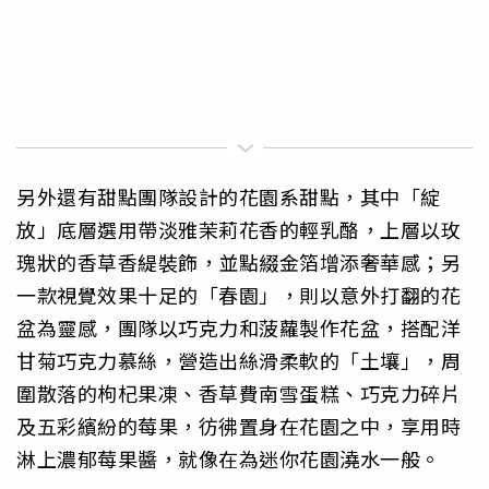
另外還有甜點團隊設計的花園系甜點，其中「綻
放」底層選用帶淡雅茉莉花香的輕乳酪，上層以玫
瑰狀的香草香緹裝飾，並點綴金箔增添奢華感；另
一款視覺效果十足的「春園」，則以意外打翻的花
盆為靈感，團隊以巧克力和菠蘿製作花盆，搭配洋
甘菊巧克力慕絲，營造出絲滑柔軟的「土壤」，周
圍散落的枸杞果凍、香草費南雪蛋糕、巧克力碎片
及五彩繽紛的莓果，彷彿置身在花園之中，享用時
淋上濃郁莓果醬，就像在為迷你花園澆水一般。