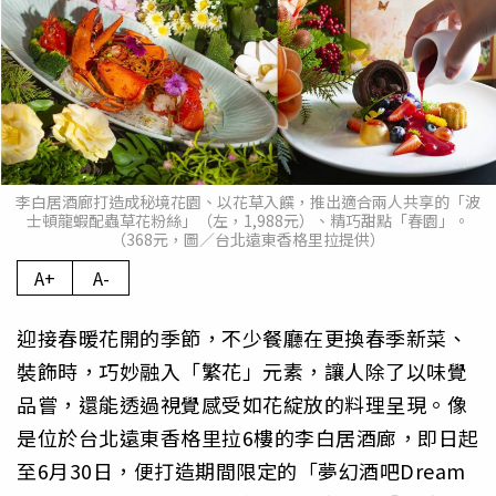
李白居酒廊打造成秘境花園、以花草入饌，推出適合兩人共享的「波
士頓龍蝦配蟲草花粉絲」（左，1,988元）、精巧甜點「春園」。
（368元，圖／台北遠東香格里拉提供）
A+
A-
迎接春暖花開的季節，不少餐廳在更換春季新菜、
裝飾時，巧妙融入「繁花」元素，讓人除了以味覺
品嘗，還能透過視覺感受如花綻放的料理呈現。像
是位於台北遠東香格里拉6樓的李白居酒廊，即日起
至6月30日，便打造期間限定的「夢幻酒吧Dream