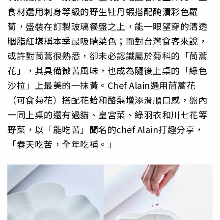
食材選用刺身等級的野生牡丹蝦搭配醃漬彩色蘿
蔔，盛裝在訂製玻璃餐盤之上，能一眼望穿的清透
胭脂紅堪稱本季最吸睛菜色；而對台灣食客來說，
或許對茼蒿很熟悉，卻未必認識屬於菊科的「茼蒿
花」，其具備微苦風味，也成為隨後上桌的「綠色
沙拉」上最美的一抹黃。Chef Alain選用茼蒿花
（可食菊花）搭配花蛤和酪梨增添滑順口感，盤內
一同上桌的還有過貓、皇宮菜、綠羽衣和川七花等
野菜，以「能吃苦」聞名的chef Alain打趣分享，
「春天吃苦，全年吃補。」