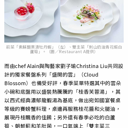
前菜「紫蘇醋栗漬牡丹蝦」（左）、雙主菜「刺山奶油青花焗白
蘆筍」。（圖／Restaurant A提供）
而由chef Alain與陶藝家劉子瑜Christina Liu共同設
計的獨家餐盤系列「盛開的雲」（Cloud
Blossom）也備受好評，春季菜單特選其中的雲朵
小碗和底盤用以盛裝熱騰騰的「桂香芙蓉湯」，其
以西式經典濃郁龍蝦湯為基底，做出宛如國宴餐桌
等級的賽螃蟹料理，桌邊再服務桂花醬和火腿油，
展現丹桂飄香的佳餚；另外還有春季必吃的白蘆
筍、朝鮮薊和羊肚菌，一口氣端上「雙主菜三