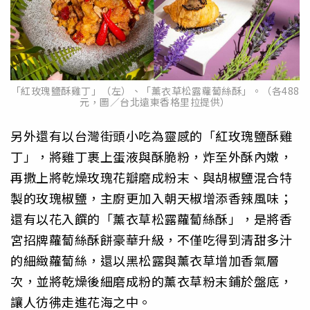
「紅玫瑰鹽酥雞丁」（左）、「薰衣草松露蘿蔔絲酥」。（各488
元，圖／台北遠東香格里拉提供）
另外還有以台灣街頭小吃為靈感的「紅玫瑰鹽酥雞
丁」，將雞丁裹上蛋液與酥脆粉，炸至外酥內嫩，
再撒上將乾燥玫瑰花瓣磨成粉末、與胡椒鹽混合特
製的玫瑰椒鹽，主廚更加入朝天椒增添香辣風味；
還有以花入饌的「薰衣草松露蘿蔔絲酥」，是將香
宮招牌蘿蔔絲酥餅豪華升級，不僅吃得到清甜多汁
的細緻蘿蔔絲，還以黑松露與薰衣草增加香氣層
次，並將乾燥後細磨成粉的薰衣草粉末鋪於盤底，
讓人彷彿走進花海之中。