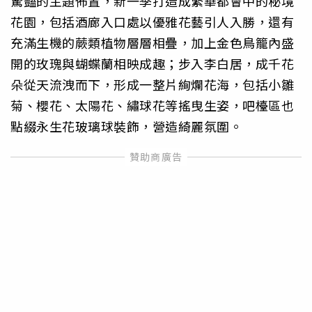
驚豔的主題佈置，新一季打造成繁華都會中的秘境
花園，包括酒廊入口處以優雅花藝引人入勝，還有
充滿生機的蕨類植物層層相疊，加上金色鳥籠內盛
開的玫瑰與蝴蝶蘭相映成趣；步入李白居，成千花
朵從天流洩而下，形成一整片絢爛花海，包括小雛
菊、櫻花、太陽花、繡球花等搖曳生姿，吧檯區也
點綴永生花玻璃球裝飾，營造綺麗氛圍。