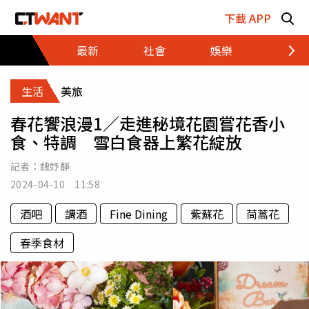
跳至主要內容區塊
下載 APP
最新
社會
娛樂
財經
生活
美旅
春花饗浪漫1／走進秘境花園嘗花香小
食、特調 雪白食器上繁花綻放
記者：
魏妤靜
2024-04-10 11:58
酒吧
調酒
Fine Dining
紫蘇花
茼蒿花
春季食材