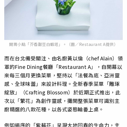
開胃小點「芥香甜豆白蝦塔」。（圖／Restaurant A提供）
而在台北備受關注、由名廚黃以倫（chef Alain）領
軍的Fine Dining餐廳「Restaurant A」，自開幕以
來每三個月更換菜單，堅持以「法餐為底、亞洲靈
感、全球味蕾」來設計料理。全新春季菜單「雕琢
綻放」（Crafting Blossom）於近期正式推出，此
次以「繁花」為創作靈感，攤開整張菜單可識別主
廚精選的八款花種，以各式姿態輪番上桌。
例如揭序的「紫蘇花」呈現大地回春的生命力，主