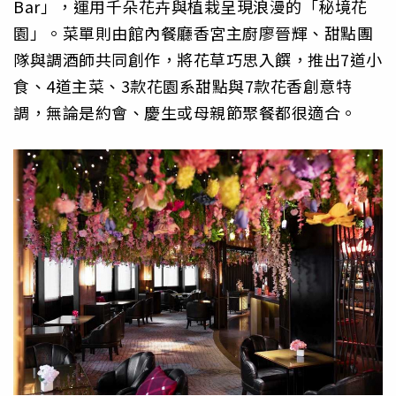
Bar」，運用千朵花卉與植栽呈現浪漫的「秘境花
園」。菜單則由館內餐廳香宮主廚廖晉輝、甜點團
隊與調酒師共同創作，將花草巧思入饌，推出7道小
食、4道主菜、3款花園系甜點與7款花香創意特
調，無論是約會、慶生或母親節聚餐都很適合。