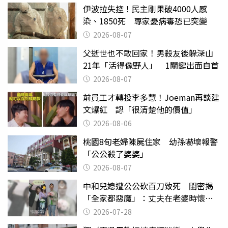
伊波拉失控！民主剛果破4000人感
染、1850死 專家憂病毒恐已突變
2026-08-07
父逝世也不敢回家！男殺友後躲深山
21年「活得像野人」 1關鍵出面自首
2026-08-07
前員工才轉投李多慧！Joeman再談建
文爆紅 認「很清楚他的價值」
2026-08-06
桃園8旬老婦陳屍住家 幼孫嚇壞報警
「公公殺了婆婆」
2026-08-07
中和兒媳遭公公砍百刀致死 閨密揭
「全家都惡魔」：丈夫在老婆時懷孕
摔東西
2026-07-28