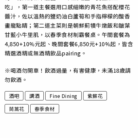
吃」，第一道主餐選用口感細嫩的青花魚搭配櫻花
醬汁，佐以溫熱的鹽奶油白蘆筍和手指檸檬的酸香
畫龍點睛；第二道主菜則是朝鮮薊犢牛燉飯和皺葉
甘藍小牛里肌，以春季食材制霸餐桌。午間套餐為
4,850+10%元起、晚間套餐6,850元+10%起，皆含
精選酒精或無酒精飲品pairing。
※喝酒勿開車！飲酒過量，有害健康，未滿18歲請
勿飲酒。
酒吧
調酒
Fine Dining
紫蘇花
茼蒿花
春季食材