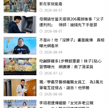
影在家就能看
2026-08-07
母親過世當天提領206萬辦後事「父子
遭判刑」 律師：搶錢先下手是罪
2026-08-07
不是AI！他「沒脖子」畫面瘋傳 真相
曝光網看呆
2026-08-04
吃鹹酥雞多1步驟超重要！妹子1貼心
習慣曝光 網讚爆：救了清潔員
2026-07-12
獨／學霸牙醫槓離職女員工 為3萬元
筆電互控侵占、誣告！他慘勝
2026-08-06
李翊君遭傳婚變「女兒非老公親