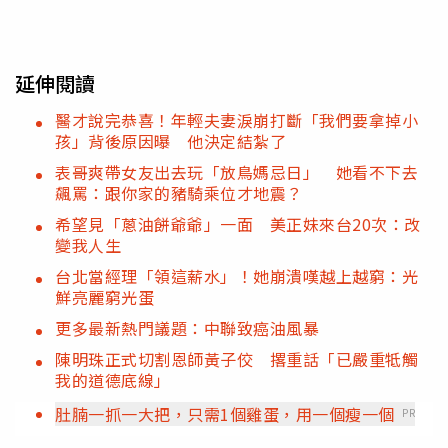
延伸閱讀
醫才說完恭喜！年輕夫妻淚崩打斷「我們要拿掉小
孩」背後原因曝 他決定結紮了
表哥爽帶女友出去玩「放鳥媽忌日」 她看不下去
飆罵：跟你家的豬騎乘位才地震？
希望見「蔥油餅爺爺」一面 美正妹來台20次：改
變我人生
台北當經理「領這薪水」！她崩潰嘆越上越窮：光
鮮亮麗窮光蛋
更多最新熱門議題：中聯致癌油風暴
陳明珠正式切割恩師黃子佼 撂重話「已嚴重牴觸
我的道德底線」
肚腩一抓一大把，只需1個雞蛋，用一個瘦一個
PR