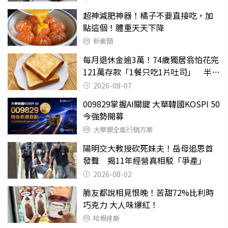
超神減肥神器！橘子不要直接吃，加
點這個！體重天天下降
新素簡
每月退休金逾3萬！74歲獨居翁怕花完
121萬存款「1餐只吃1片吐司」 半年
後暴瘦嚇壞女兒
2026-08-07
009829掌握AI關鍵 大華韓國KOSPI 50
今強勢開募
大華銀全能行銷方案
陽明交大教授砍死妹夫！岳母追思首
發聲 揭11年經營真相駁「爭產」
2026-08-02
脆友都說相見恨晚！苦甜72%比利時
巧克力 大人味爆紅！
哈根達斯