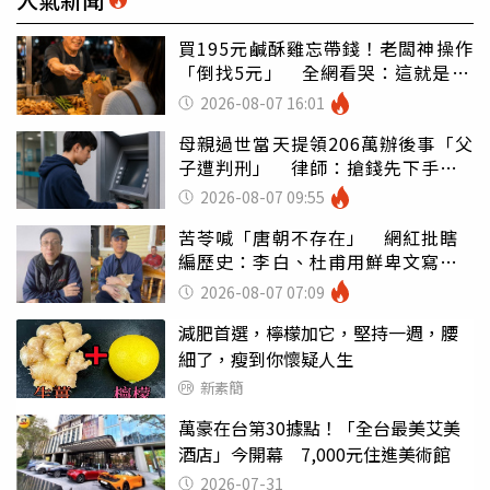
買195元鹹酥雞忘帶錢！老闆神操作
「倒找5元」 全網看哭：這就是台
灣
2026-08-07 16:01
母親過世當天提領206萬辦後事「父
子遭判刑」 律師：搶錢先下手是
罪
2026-08-07 09:55
苦苓喊「唐朝不存在」 網紅批瞎
編歷史：李白、杜甫用鮮卑文寫
詩？
2026-08-07 07:09
減肥首選，檸檬加它，堅持一週，腰
細了，瘦到你懷疑人生
新素簡
萬豪在台第30據點！「全台最美艾美
酒店」今開幕 7,000元住進美術館
2026-07-31