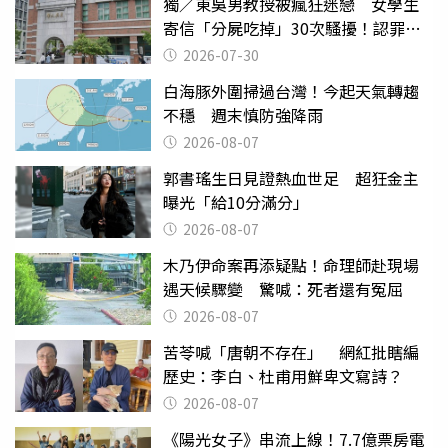
獨／東吳男教授被瘋狂迷戀 女學生
寄信「分屍吃掉」30次騷擾！認罪免
關
2026-07-30
白海豚外圍掃過台灣！今起天氣轉趨
不穩 週末慎防強降雨
2026-08-07
郭書瑤生日見證熱血世足 超狂金主
曝光「給10分滿分」
2026-08-07
木乃伊命案再添疑點！命理師赴現場
遇天候驟變 驚喊：死者還有冤屈
2026-08-07
苦苓喊「唐朝不存在」 網紅批瞎編
歷史：李白、杜甫用鮮卑文寫詩？
2026-08-07
《陽光女子》串流上線！7.7億票房電