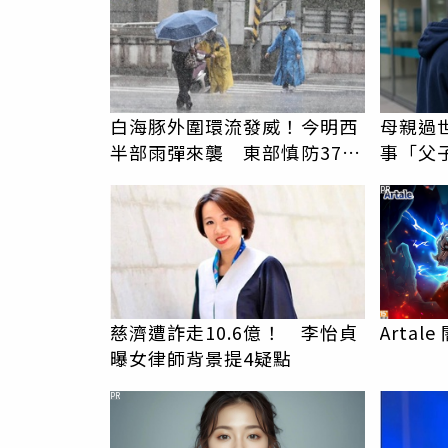
白海豚外圍環流發威！今明西
母親過
半部雨彈來襲 東部慎防37度
事「父
高溫
錢先下
PR
慈濟遭詐走10.6億！ 李怡貞
Arta
曝女律師背景提4疑點
PR