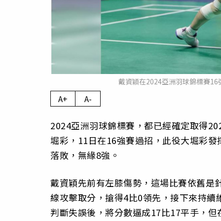
戴資穎在2024亞洲羽球錦標賽16強
A+
A-
2024亞洲羽球錦標賽，都已經確定取得2
堀彩，11日在16強賽過招，此役大堀彩發
落敗，無緣8強。
戴資穎先前有左膝傷勢，這場比賽依舊是
線攻擊取分，搶得4比0領先，接下來持續
判斷失誤後，將分數逼成17比17平手，