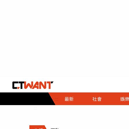
社會首頁
娛樂首頁
財經首頁
政
:::
最新
社會
娛
時事
即時
熱線
:::
直擊
大條
人物
調查
專題
３Ｃ