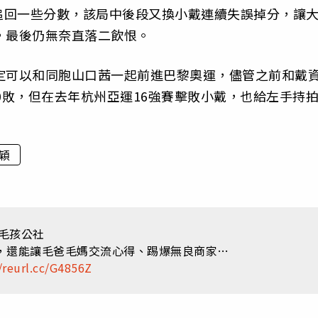
追回一些分數，該局中後段又換小戴連續失誤掉分，讓
，最後仍無奈直落二飲恨。
定可以和同胞山口茜一起前進巴黎奧運，儘管之前和戴
0敗，但在去年杭州亞運16強賽擊敗小戴，也給左手持
穎
：毛孩公社
，還能讓毛爸毛媽交流心得、踢爆無良商家…
/reurl.cc/G4856Z