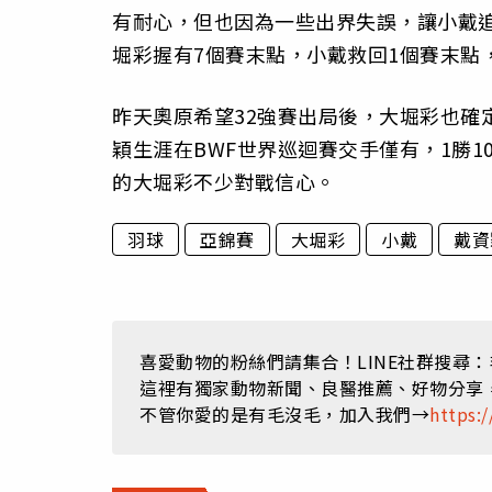
有耐心，但也因為一些出界失誤，讓小戴
堀彩握有7個賽末點，小戴救回1個賽末點
昨天奧原希望32強賽出局後，大堀彩也確
穎生涯在BWF世界巡迴賽交手僅有，1勝1
的大堀彩不少對戰信心。
羽球
亞錦賽
大堀彩
小戴
戴資
喜愛動物的粉絲們請集合！LINE社群搜尋
這裡有獨家動物新聞、良醫推薦、好物分享
不管你愛的是有毛沒毛，加入我們→
https:/