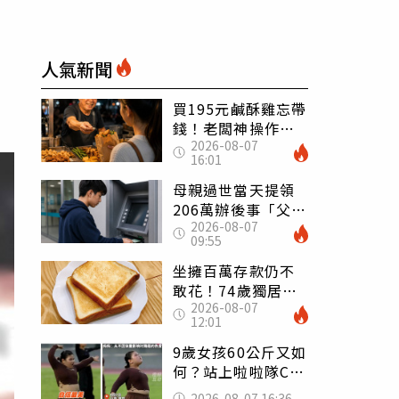
」
人氣新聞
買195元鹹酥雞忘帶
錢！老闆神操作
2026-08-07
「倒找5元」 全網
16:01
看哭：這就是台灣
母親過世當天提領
206萬辦後事「父子
2026-08-07
遭判刑」 律師：
09:55
搶錢先下手是罪
坐擁百萬存款仍不
敢花！74歲獨居翁
2026-08-07
「1餐只吃1片吐
12:01
司」 半年後暴瘦
嚇壞女兒
9歲女孩60公斤又如
何？站上啦啦隊C位
驚艷全場 千萬網
2026-08-07 16:36