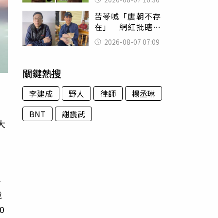
友被圈粉
苦苓喊「唐朝不存
在」 網紅批瞎編
歷史：李白、杜甫
2026-08-07 07:09
用鮮卑文寫詩？
關鍵熱搜
李建成
野人
律師
楊丞琳
BNT
謝震武
大
斜
戴
0