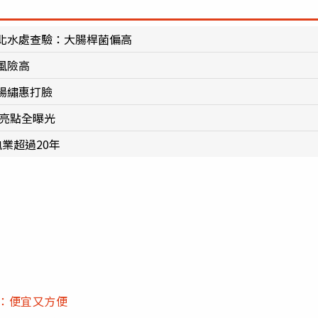
北水處查驗：大腸桿菌偏高
風險高
楊繡惠打臉
大亮點全曝光
業超過20年
能：便宜又方便