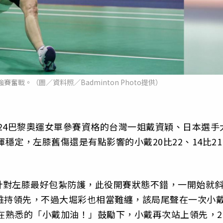
賽奮戰。（圖／資料照／Badminton Photo提供）
024巴黎奧運女單參賽資格的台灣一姐戴資穎、日本選手
揮穩定，左膝舊傷還是有點影響的小戴20比22、14比21
針對左膝最好包紮防護，此役開賽狀態不錯，一開始就
維持領先，不過大堀彩也相當難纏，該局尾聲在一次小
但在熟悉的「小戴加油！」鼓勵下，小戴再次站上領先，2