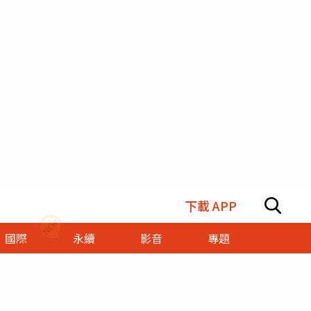
下載 APP
國際
永續
影音
專題