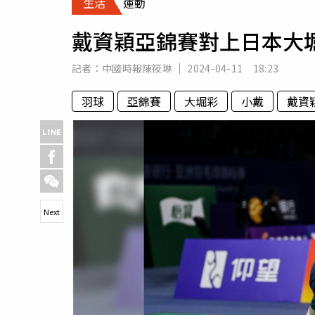
生活
運動
人物
汽車
戴資穎亞錦賽對上日本大
專欄
房產新勢力
記者：
中國時報陳筱琳
2024-04-11 18:23
羽球
亞錦賽
大堀彩
小戴
戴資
Next