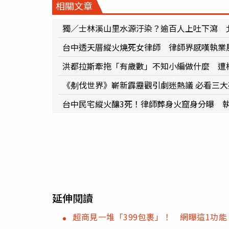
相關文章
獨／士林溪山里水源汙染？逾百人上吐下瀉 
台中透天厝縱火燒死女律師 律師界感嘆執業
洪都拉斯牽拖「有歲數」不知小編做什麼 遭
《刜伐世界》嶄新霹靂觀引劇迷熱議 必看三
台中民宅縱火釀3死！律師葬身火窟身分曝 執
延伸閱讀
超商見一堆「399包裹」！ 網曝這1功