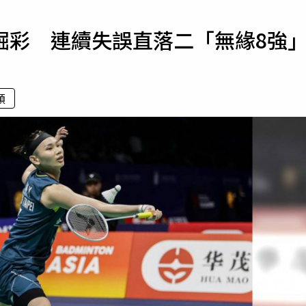
寵物
堀彩 連續失誤直落二「無緣8強
運勢
運動
梅酒
穎