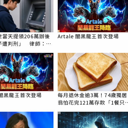
世當天提領206萬辦後
Artale 闇黑龍王首次登場
子遭判刑」 律師：搶
手是罪
le 闇黑龍王首次登場
每月退休金逾3萬！74歲獨居
翁怕花完121萬存款「1餐只
1片吐司」 半年後暴瘦嚇壞
PR
女兒