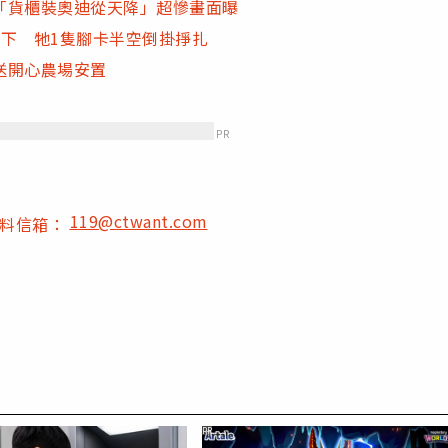
「貨櫃裝奧迪從天降」超慘畫面曝
下 牠1隻腳卡半空倒掛掙扎
送開心農場安置
PR
119@ctwant.com
爆料信箱：
PR