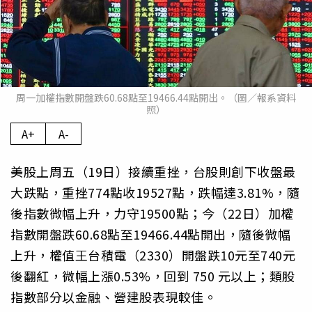
周一加權指數開盤跌60.68點至19466.44點開出。（圖／報系資料
照）
A+
A-
美股上周五（19日）接續重挫，台股則創下收盤最
大跌點，重挫774點收19527點，跌幅達3.81%，隨
後指數微幅上升，力守19500點；今（22日）加權
指數開盤跌60.68點至19466.44點開出，隨後微幅
上升，權值王台積電（2330）開盤跌10元至740元
後翻紅，微幅上漲0.53%，回到 750 元以上；類股
指數部分以金融、營建股表現較佳。