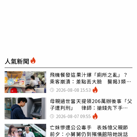
人氣新聞
飛機餐發這果汁爆「廁所之亂」？
乘客崩潰：差點丟大臉 醫揭3類人
別亂喝
2026-08-08 15:53
母親過世當天提領206萬辦後事「父
子遭判刑」 律師：搶錢先下手是
罪
2026-08-07 09:55
亡妹慘遭公公毒手 表姊憶父親節
前夕：小舅舅仍到殯儀館陪她說話