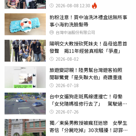
2026-08-08 12:30
豹粉注意！買中油洗沐禮盒送無所事
事小海豹洗臉髮帶
台灣中油股份有限公司
陽明交大教授砍死妹夫！岳母追思首
發聲 揭11年經營真相駁「爭產」
2026-08-02
旅遊變認親！陸男幫台灣遊客拍照
閒聊驚覺「是失聯大伯」奇蹟重逢
2026-07-18
台中女遛狗走斑馬線遭撞亡！母慟
「女兒隨媽祖修行去了」 駕駛過失
致死判9月
2026-07-26
獨／東吳男教授被瘋狂迷戀 女學生
寄信「分屍吃掉」30次騷擾！認罪免