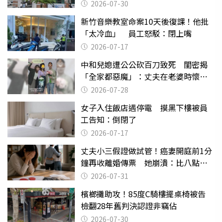
關
2026-07-30
新竹音樂教室命案10天後復課！他批
「太冷血」 員工怒駁：閉上嘴
2026-07-17
中和兒媳遭公公砍百刀致死 閨密揭
「全家都惡魔」：丈夫在老婆時懷孕
摔東西
2026-07-28
女子入住飯店遇停電 摸黑下樓被員
工告知：倒閉了
2026-07-17
丈夫小三假證做試管！癌妻開庭前1分
鐘再收離婚傳票 她崩潰：比八點檔
還扯
2026-07-31
檳榔攤助攻！85度C騎樓擺桌椅被告
檢翻28年舊判決認證非竊佔
2026-07-30