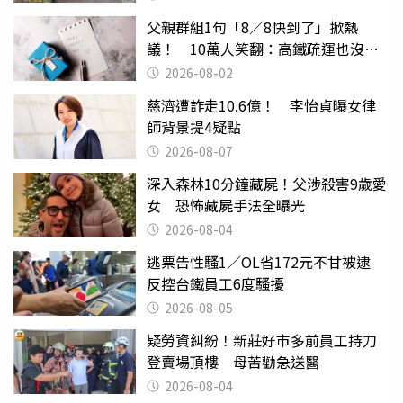
父親群組1句「8／8快到了」掀熱
議！ 10萬人笑翻：高鐵疏運也沒列
父親節
2026-08-02
慈濟遭詐走10.6億！ 李怡貞曝女律
師背景提4疑點
2026-08-07
深入森林10分鐘藏屍！父涉殺害9歲愛
女 恐怖藏屍手法全曝光
2026-08-04
逃票告性騷1／OL省172元不甘被逮
反控台鐵員工6度騷擾
2026-08-05
疑勞資糾紛！新莊好市多前員工持刀
登賣場頂樓 母苦勸急送醫
2026-08-04