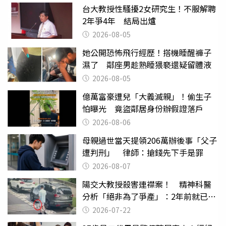
台大教授性騷擾2女研究生！不服解聘
2年爭4年 結局出爐
2026-08-05
她公開恐怖飛行經歷！搭機睡醒褲子
濕了 鄰座男趁熟睡猥褻還疑留體液
2026-08-05
億萬富豪遭兒「大義滅親」！偷生子
怕曝光 竟盜鄰居身份辦假證落戶
2026-08-06
母親過世當天提領206萬辦後事「父子
遭判刑」 律師：搶錢先下手是罪
2026-08-07
陽交大教授殺害連襟案！ 精神科醫
分析「絕非為了爭產」：2年前就已言
行詭異
2026-07-22