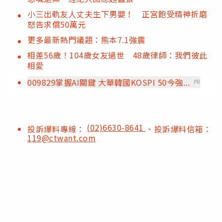
小三出軌友人丈夫生下男嬰！ 正宮飽受精神折磨
怒告求償50萬元
更多最新熱門議題：熊本7.1強震
相差56歲！104歲女友過世 48歲律師：我們彼此
相愛
009829掌握AI關鍵 大華韓國KOSPI 50今強...
PR
(02)6630-8641
投訴爆料專線：
、投訴爆料信箱：
119@ctwant.com