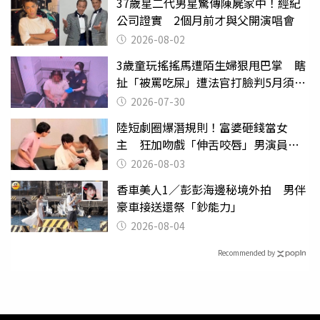
37歲星二代男星驚傳陳屍家中！經紀
公司證實 2個月前才與父開演唱會
2026-08-02
3歲童玩搖搖馬遭陌生婦狠甩巴掌 瞎
扯「被罵吃屎」遭法官打臉判5月須入
監
2026-07-30
陸短劇圈爆潛規則！富婆砸錢當女
主 狂加吻戲「伸舌咬唇」男演員崩
潰
2026-08-03
香車美人1／彭彭海邊秘境外拍 男伴
豪車接送還祭「鈔能力」
2026-08-04
Recommended by