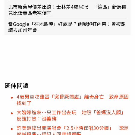
北市新舊屋價差出爐！士林差4成居冠 「這區」新房價
竟比蛋黃區老宅便宜
當Google「在地嚮導」好處是？他曝超狂內幕：曾被邀
請去加州年會
延伸閱讀
4歲男童吃雞蛋「突昏厥體虛」離奇身亡 致命原因
找到了
大嫂嫁進來…只工作出去玩 她怨「爸媽沒人顧」
反遭打臉：沒義務
許美靜復出開演唱會「2.5小時僅唱30分鐘」 歌迷
怒喊退票…經紀人回應超囂張