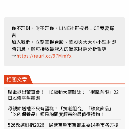
你不理財，財不理你，LINE社群搜尋：CT我要探
吉
加入我們，立刻掌握台股、美股與大大小小理財即
時訊息，還可接收最深入的獨家財經分析報導
→
https://reurl.cc/97MmYx
相關文章
聯電退出董事會！ IC驅動大廠聯詠：「衝擊有限」22
日股價平盤震盪
母親節送禮不只有蛋糕！「抗老組合」「珠寶飾品」
「吃的保養品」都是詢問度超高的最值得禮物！
526改選劍指2026 民進黨縣市黨部主委14縣市各方搶