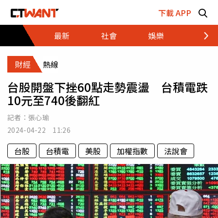
跳至主要內容區塊
下載 APP
最新
社會
娛樂
財經
財經
熱線
台股開盤下挫60點走勢震盪 台積電跌
10元至740後翻紅
記者：
張心瑜
2024-04-22 11:26
台股
台積電
美股
加權指數
法說會