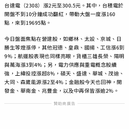
台達電（2308）漲2元至300.5元。其中，台積電於
開盤不到10分鐘成功翻紅，帶動大盤一度漲160
點，來到19695點。
今日盤面焦點在營建股，如鄉林、太設、京城、日
勝生等燈漲停，其他冠德、皇鼎、國揚、工信漲6到
9%；航運股表現也同樣亮眼，貨櫃三雄長榮、陽明
與萬海漲3到4%；另，電力供應與重電概念股續
強，上緯投控漲超8%，碩天、盛達、華城、茂迪、
大同、森崴能源漲2至4%；金融股今天也回神，開
發金、華南金、兆豐金，以及中再保皆漲逾2%。