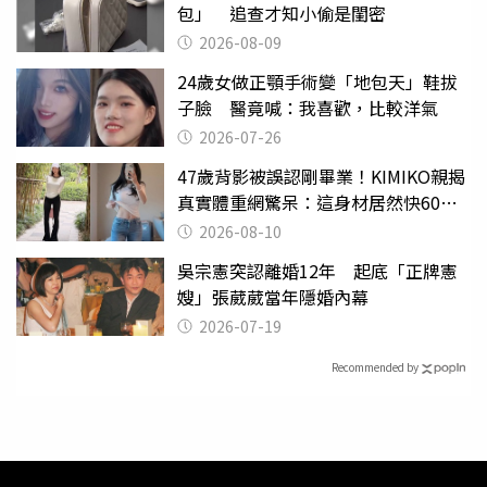
包」 追查才知小偷是閨密
2026-08-09
24歲女做正顎手術變「地包天」鞋拔
子臉 醫竟喊：我喜歡，比較洋氣
2026-07-26
47歲背影被誤認剛畢業！KIMIKO親揭
真實體重網驚呆：這身材居然快60公
斤？
2026-08-10
吳宗憲突認離婚12年 起底「正牌憲
嫂」張葳葳當年隱婚內幕
2026-07-19
Recommended by