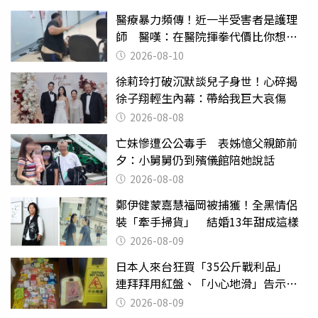
醫療暴力頻傳！近一半受害者是護理
師 醫嘆：在醫院揮拳代價比你想像
的還要大
2026-08-10
徐莉玲打破沉默談兒子身世！心碎揭
徐子翔輕生內幕：帶給我巨大哀傷
2026-08-08
亡妹慘遭公公毒手 表姊憶父親節前
夕：小舅舅仍到殯儀館陪她說話
2026-08-08
鄭伊健蒙嘉慧福岡被捕獲！全黑情侶
裝「牽手掃貨」 結婚13年甜成這樣
2026-08-09
日本人來台狂買「35公斤戰利品」
連拜拜用紅盤、「小心地滑」告示牌
也帶回家
2026-08-09