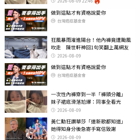
2026-08-09 22:46
做到這點才有資格說愛你
台灣癌症基金會
狂風暴雨灌進陽台！他內褲竟遭颱風
吹走 陳世軒神回1句笑翻上萬網友
2026-08-09
做到這點才有資格說愛你
台灣癌症基金會
一次性內褲穿到一半「褲頭分離」
妹子裙底滑落尬爆：同事全看光
2026-08-09
黃仁勳狂讚華莎「連新歌都知道」
她得知身分後急寄手寫信致謝
2026-08-09