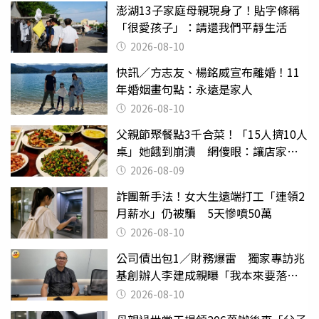
澎湖13子家庭母親現身了！貼字條稱
「很愛孩子」：請還我們平靜生活
2026-08-10
快訊／方志友、楊銘威宣布離婚！11
年婚姻畫句點：永遠是家人
2026-08-10
父親節聚餐點3千合菜！「15人擠10人
桌」她餓到崩潰 網傻眼：讓店家看
笑話
2026-08-09
詐團新手法！女大生遠端打工「連領2
月薪水」仍被騙 5天慘噴50萬
2026-08-10
公司債出包1／財務爆雷 獨家專訪兆
基創辦人李建成親曝「我本來要落
跑」
2026-08-10