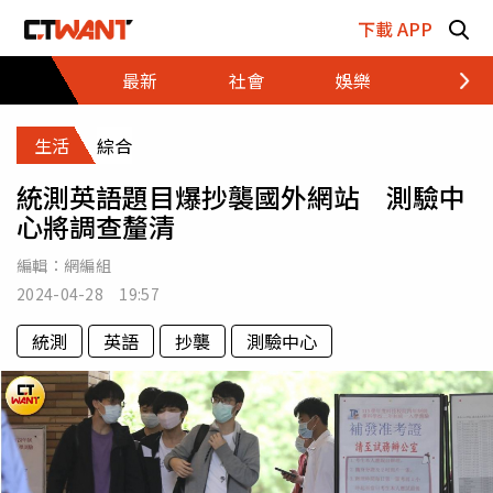
跳至主要內容區塊
下載 APP
最新
社會
娛樂
財經
生活
綜合
統測英語題目爆抄襲國外網站 測驗中
心將調查釐清
編輯：
網編組
2024-04-28 19:57
統測
英語
抄襲
測驗中心