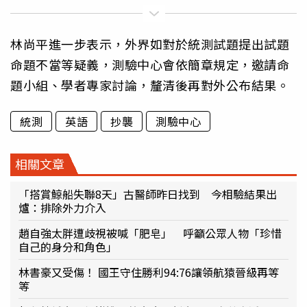
林尚平進一步表示，外界如對於統測試題提出試題
命題不當等疑義，測驗中心會依簡章規定，邀請命
題小組、學者專家討論，釐清後再對外公布結果。
統測
英語
抄襲
測驗中心
相關文章
「搭賞鯨船失聯8天」古醫師昨日找到 今相驗結果出
爐：排除外力介入
趙自強太胖遭歧視被喊「肥皂」 呼籲公眾人物「珍惜
自己的身分和角色」
林書豪又受傷！ 國王守住勝利94:76讓領航猿晉級再等
等