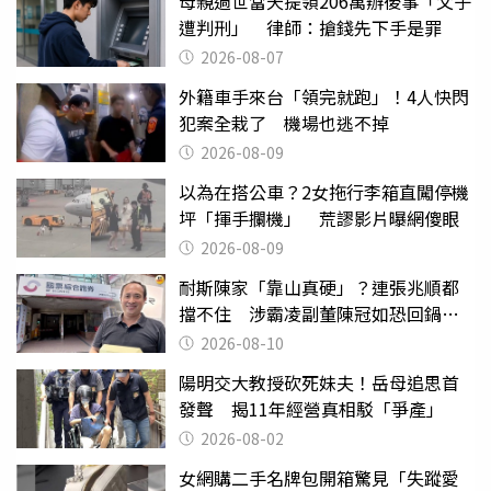
母親過世當天提領206萬辦後事「父子
遭判刑」 律師：搶錢先下手是罪
2026-08-07
外籍車手來台「領完就跑」！4人快閃
犯案全栽了 機場也逃不掉
2026-08-09
以為在搭公車？2女拖行李箱直闖停機
坪「揮手攔機」 荒謬影片曝網傻眼
2026-08-09
耐斯陳家「靠山真硬」？連張兆順都
擋不住 涉霸凌副董陳冠如恐回鍋國
票證
2026-08-10
陽明交大教授砍死妹夫！岳母追思首
發聲 揭11年經營真相駁「爭產」
2026-08-02
女網購二手名牌包開箱驚見「失蹤愛