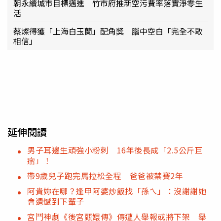
朝永續城市目標邁進 竹市府推新空污費率落實淨零生
活
蔡燦得獲「上海白玉蘭」配角獎 腦中空白「完全不敢
相信」
延伸閱讀
男子耳邊生頑強小粉刺 16年後長成「2.5公斤巨
瘤」！
帶9歲兒子跑完馬拉松全程 爸爸被禁賽2年
阿貴妳在哪？逢甲阿婆炒飯找「孫ㄟ」：沒謝謝她
會遺憾到下輩子
宮鬥神劇《後宮甄嬛傳》傳遭人舉報或將下架 舉