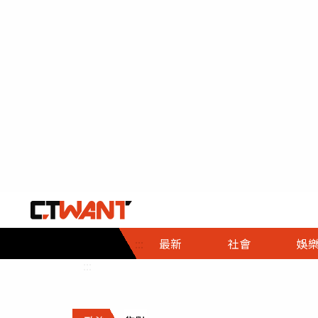
社會首頁
娛樂首頁
財經首頁
政
:::
最新
社會
娛
時事
即時
熱線
:::
直擊
大條
人物
調查
專題
３Ｃ