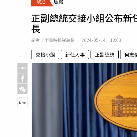
政治
焦點
人物
汽車
正副總統交接小組公布新
專欄
長
房產新勢力
記者：
中國時報崔慈悌
2024-05-14 13:03
交接小組
新任人事
正副總統
何志
Next