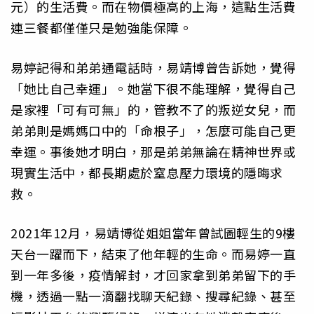
元）的生活費。而在物價極高的上海，這點生活費
連三餐都僅僅只是勉強能保障。
易婷記得和弟弟通電話時，易靖博曾告訴她，覺得
「她比自己幸運」。她當下很不能理解，覺得自己
是家裡「可有可無」的，管教不了的叛逆女兒，而
弟弟則是媽媽口中的「命根子」，怎麼可能自己更
幸運。事後她才明白，那是弟弟無論在精神世界或
現實生活中，都長期處於窒息壓力環境的隱晦求
救。
2021年12月，易靖博從姐姐當年曾試圖輕生的9樓
天台一躍而下，結束了他年輕的生命。而易婷一直
到一年多後，疫情解封，才回家拿到弟弟留下的手
機，透過一點一滴翻找聊天紀錄、搜尋紀錄、甚至