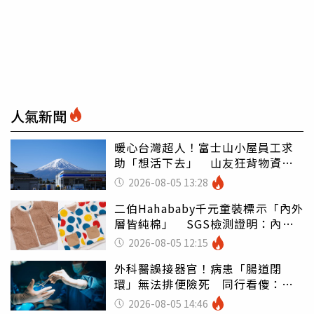
人氣新聞
暖心台灣超人！富士山小屋員工求
助「想活下去」 山友狂背物資上
山：台灣真的是寶島
2026-08-05 13:28
二伯Hahababy千元童裝標示「內外
層皆純棉」 SGS檢測證明：內裡
100%聚酯纖維
2026-08-05 12:15
外科醫誤接器官！病患「腸道閉
環」無法排便險死 同行看傻：糟
糕至極
2026-08-05 14:46