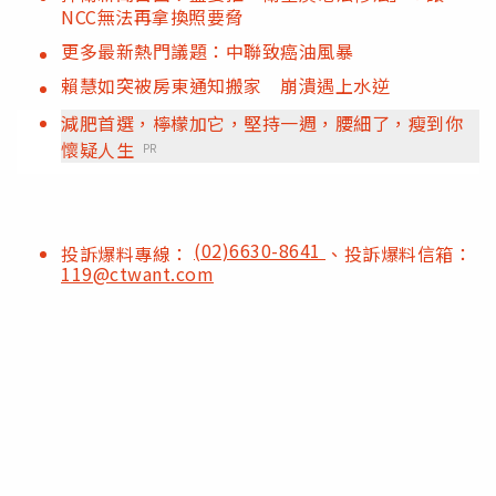
NCC無法再拿換照要脅
更多最新熱門議題：中聯致癌油風暴
賴慧如突被房東通知搬家 崩潰遇上水逆
減肥首選，檸檬加它，堅持一週，腰細了，瘦到你
懷疑人生
PR
(02)6630-8641
投訴爆料專線：
、投訴爆料信箱：
119@ctwant.com