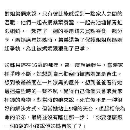
對姐弟倆來說，只有彼此能感受到一點家人之間的
溫暖，他們一起去摘桑葉養蠶，一起去池塘抓青蛙
跟蝌蚪，一起存了一週的零用錢去買點零食一起分
享，媽媽痛罵姊姊時，弟弟還為了保護姐姐與媽媽
起爭執，為此被媽媽狠狠刪了巴掌。
姊姊易婷在16歲的那年，曾一度想過輕生，當時家
裡爭吵不斷，她想到自己勸架時被媽媽罵是畜生，
想到被爺爺關在一片漆黑的屋外，想到爸爸看待她
遭遇這些時的一聲不吭，覺得自己像個只會浪費家
裡錢的廢物，對當時的她來說，死亡似乎是一種很
好的解決方式。但當她站上9樓的天台，想起相依為
命的弟弟，最終並沒有踏出那一步：「你要怎麼跟
一個8歲的小孩說他姊姊自殺了？」