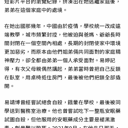
短影片平台的瀏覽紀錄，拼湊出在她逃離家庭後，
弟弟在這個家庭中的處境。
在她出國那幾年，中國由於疫情，學校統一改成遠
端教學，城市頻繁封控，他被迫與爸媽、爺爺長時
間封閉在一個空間內相處，長期的封閉使家中環境
更加惡劣，而原本由他們姐弟倆共同面對的家庭精
神壓力，卻全都由弟弟一個人承受面對。易婷記
得，有次父母親偶然講起，弟弟當時曾把自己反鎖
在臥室，用桌椅抵住房門，最後被他們把鎖全部撬
開。
易靖博曾經嘗試絕食自殺，餓暈在學校，最後被同
學送到醫務室治療。他也曾嘗試吃下一整瓶安眠藥
試圖自殺，但他服用的安眠藥成分主要是褪黑激
素，劑量難以致死。2021年9月，在他生日那天，