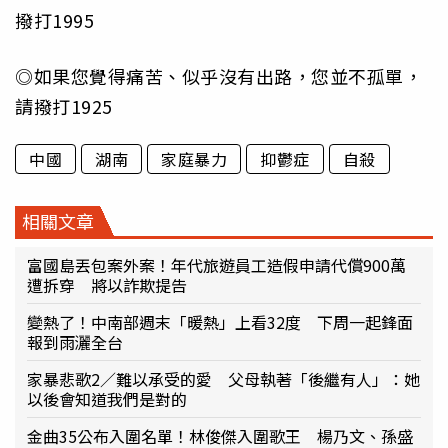
撥打1995
◎如果您覺得痛苦、似乎沒有出路，您並不孤單，
請撥打1925
中國
湖南
家庭暴力
抑鬱症
自殺
相關文章
富國島丟包案外案！年代旅遊員工造假申請代償900萬
遭拆穿 將以詐欺提告
變熱了！中南部週末「暖熱」上看32度 下周一起鋒面
報到雨灑全台
家暴悲歌2／難以承受的愛 父母執著「後繼有人」：她
以後會知道我們是對的
金曲35公布入圍名單！林俊傑入圍歌王 楊乃文、孫盛