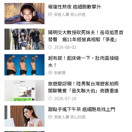
報復性熬夜 癌細胞數攀升
安達人壽 安心抗癌
陽明交大教授砍死妹夫！岳母追思首
發聲 揭11年經營真相駁「爭產」
2026-08-02
超有感！起床做一下，肚肉直接縮
水！
新素簡
旅遊變認親！陸男幫台灣遊客拍照
閒聊驚覺「是失聯大伯」奇蹟重逢
2026-07-18
甜點手搖下午茶 癌細胞易找上門
安達人壽 安心抗癌