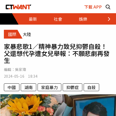
跳至主要內容區塊
下載 APP
最新
社會
娛樂
財經
國際
大陸
家暴悲歌1／精神暴力致兒抑鬱自殺！
父還想代孕遭女兒舉報：不願悲劇再發
生
編輯：
吳家瑋
2024-05-16 18:34
中國
湖南
家庭暴力
抑鬱症
自殺