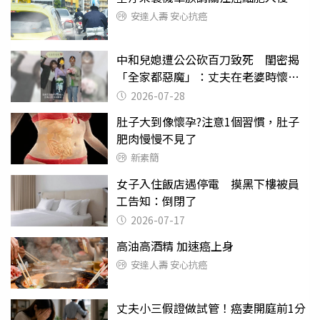
安達人壽 安心抗癌
中和兒媳遭公公砍百刀致死 閨密揭
「全家都惡魔」：丈夫在老婆時懷孕
摔東西
2026-07-28
肚子大到像懷孕?注意1個習慣，肚子
肥肉慢慢不見了
新素簡
女子入住飯店遇停電 摸黑下樓被員
工告知：倒閉了
2026-07-17
高油高酒精 加速癌上身
安達人壽 安心抗癌
丈夫小三假證做試管！癌妻開庭前1分