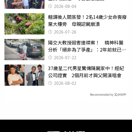
2026-08-04
翹課後人間蒸發！2名14歲少女命喪廢
棄大樓旁 母親認屍崩潰
2026-07-26
陽交大教授殺害連襟案！ 精神科醫
分析「絕非為了爭產」：2年前就已言
行詭異
2026-07-22
37歲星二代男星驚傳陳屍家中！經紀
公司證實 2個月前才與父開演唱會
2026-08-02
Recommended by