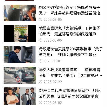
她公開恐怖飛行經歷！搭機睡醒褲子
濕了 鄰座男趁熟睡猥褻還疑留體液
2026-08-05
億萬富豪遭兒「大義滅親」！偷生子
怕曝光 竟盜鄰居身份辦假證落戶
2026-08-06
母親過世當天提領206萬辦後事「父子
遭判刑」 律師：搶錢先下手是罪
2026-08-07
陽交大教授殺害連襟案！ 精神科醫
分析「絕非為了爭產」：2年前就已言
行詭異
2026-07-22
37歲星二代男星驚傳陳屍家中！經紀
公司證實 2個月前才與父開演唱會
2026-08-02