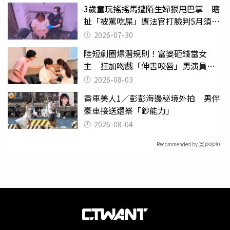
3歲童玩搖搖馬遭陌生婦狠甩巴掌 瞎
扯「被罵吃屎」遭法官打臉判5月須入
監
2026-07-30
陸短劇圈爆潛規則！富婆砸錢當女
主 狂加吻戲「伸舌咬唇」男演員崩
潰
2026-08-03
香車美人1／彭彭海邊秘境外拍 男伴
豪車接送還祭「鈔能力」
2026-08-04
Recommended by