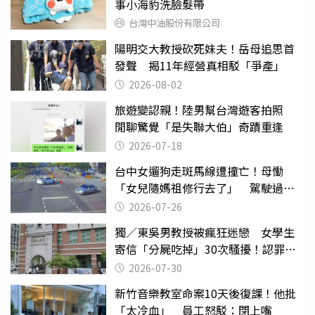
事小海豹洗臉髮帶
台灣中油股份有限公司
陽明交大教授砍死妹夫！岳母追思首
發聲 揭11年經營真相駁「爭產」
2026-08-02
旅遊變認親！陸男幫台灣遊客拍照
閒聊驚覺「是失聯大伯」奇蹟重逢
2026-07-18
台中女遛狗走斑馬線遭撞亡！母慟
「女兒隨媽祖修行去了」 駕駛過失
致死判9月
2026-07-26
獨／東吳男教授被瘋狂迷戀 女學生
寄信「分屍吃掉」30次騷擾！認罪免
關
2026-07-30
新竹音樂教室命案10天後復課！他批
「太冷血」 員工怒駁：閉上嘴