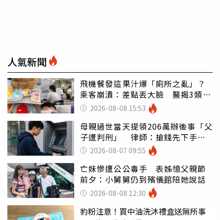
人氣新聞
飛機餐發這果汁爆「廁所之亂」？
乘客崩潰：差點丟大臉 醫揭3類人
別亂喝
2026-08-08 15:53
母親過世當天提領206萬辦後事「父
子遭判刑」 律師：搶錢先下手是
罪
2026-08-07 09:55
亡妹慘遭公公毒手 表姊憶父親節
前夕：小舅舅仍到殯儀館陪她說話
2026-08-08 12:30
豹粉注意！買中油洗沐禮盒送無所事