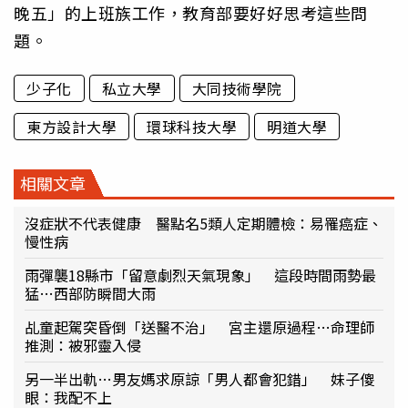
晚五」的上班族工作，教育部要好好思考這些問
題。
少子化
私立大學
大同技術學院
東方設計大學
環球科技大學
明道大學
相關文章
沒症狀不代表健康 醫點名5類人定期體檢：易罹癌症、
慢性病
雨彈襲18縣市「留意劇烈天氣現象」 這段時間雨勢最
猛…西部防瞬間大雨
乩童起駕突昏倒「送醫不治」 宮主還原過程…命理師
推測：被邪靈入侵
另一半出軌…男友媽求原諒「男人都會犯錯」 妹子傻
眼：我配不上