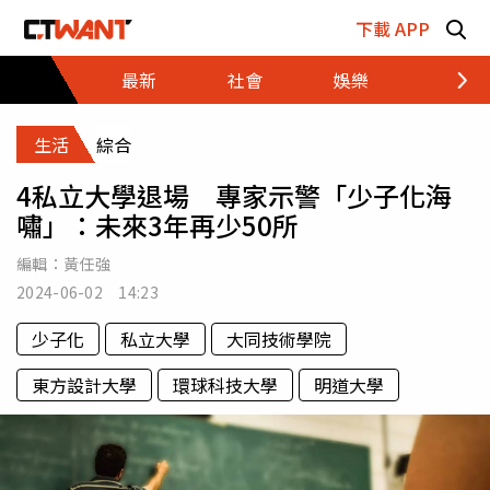
跳至主要內容區塊
下載 APP
最新
社會
娛樂
財經
生活
綜合
4私立大學退場 專家示警「少子化海
嘯」：未來3年再少50所
編輯：
黃任強
2024-06-02 14:23
少子化
私立大學
大同技術學院
東方設計大學
環球科技大學
明道大學