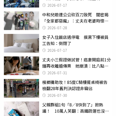
2026-07-17
中和兒媳遭公公砍百刀致死 閨密揭
「全家都惡魔」：丈夫在老婆時懷孕
摔東西
2026-07-28
女子入住飯店遇停電 摸黑下樓被員
工告知：倒閉了
2026-07-17
丈夫小三假證做試管！癌妻開庭前1分
鐘再收離婚傳票 她崩潰：比八點檔
還扯
2026-07-31
檳榔攤助攻！85度C騎樓擺桌椅被告
檢翻28年舊判決認證非竊佔
2026-07-30
父親群組1句「8／8快到了」掀熱
議！ 10萬人笑翻：高鐵疏運也沒列