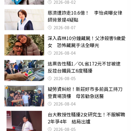
父親節
2026-08-02
慈濟遭詐走10.6億！ 李怡貞曝女律
師背景提4疑點
2026-08-07
深入森林10分鐘藏屍！父涉殺害9歲愛
女 恐怖藏屍手法全曝光
2026-08-04
逃票告性騷1／OL省172元不甘被逮
反控台鐵員工6度騷擾
2026-08-05
疑勞資糾紛！新莊好市多前員工持刀
登賣場頂樓 母苦勸急送醫
2026-08-04
台大教授性騷擾2女研究生！不服解聘
2年爭4年 結局出爐
2026-08-05