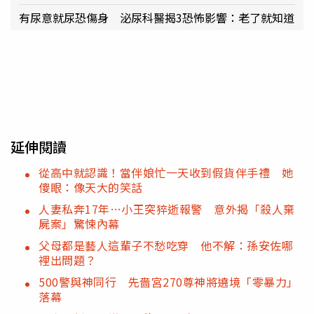
有尿意就尿恐傷身 泌尿科醫揭3恐怖影響：老了就知道
延伸閱讀
從高中就認識！當伴娘忙一天收到假貨伴手禮 她
傻眼：像天大的笑話
人妻私奔17年…小王突猝逝報警 意外揭「殺人棄
屍案」驚悚內幕
父母都是藝人這輩子不愁吃穿 他不解：孫安佐哪
裡出問題？
500警與神同行 先嗇宮270尊神將遶境「零暴力」
落幕