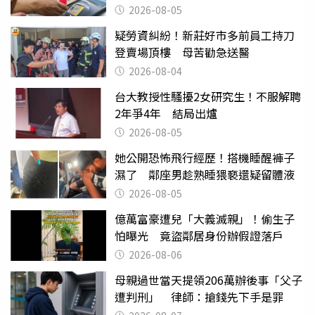
2026-08-05
疑勞資糾紛！新莊好市多前員工持刀
登賣場頂樓 母苦勸急送醫
2026-08-04
台大教授性騷擾2女研究生！不服解聘
2年爭4年 結局出爐
2026-08-05
她公開恐怖飛行經歷！搭機睡醒褲子
濕了 鄰座男趁熟睡猥褻還疑留體液
2026-08-05
億萬富豪遭兒「大義滅親」！偷生子
怕曝光 竟盜鄰居身份辦假證落戶
2026-08-06
母親過世當天提領206萬辦後事「父子
遭判刑」 律師：搶錢先下手是罪