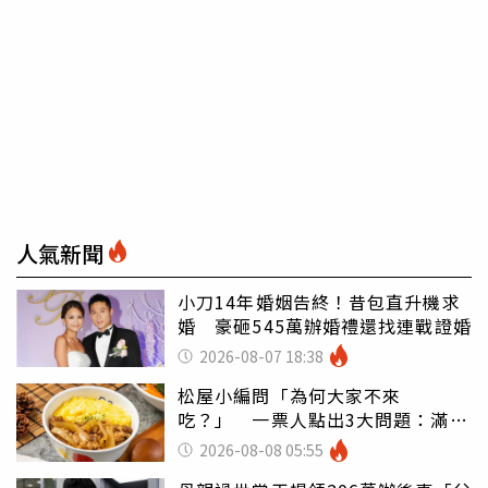
人氣新聞
小刀14年婚姻告終！昔包直升機求
婚 豪砸545萬辦婚禮還找連戰證婚
2026-08-07 18:38
松屋小編問「為何大家不來
吃？」 一票人點出3大問題：滿手
好牌打到爛
2026-08-08 05:55