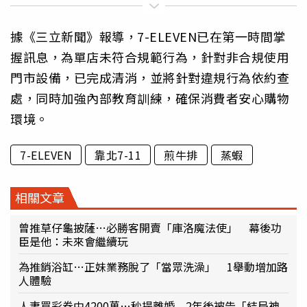
據《三立新聞》報導，7-ELEVEN已在第一時間掌
握訊息，為單店未符合規範行為，針對非合規使用
門市設備，已完成清消，並將針對違規行為依約查
處，同時加強內部教育訓練，確保消費者安心購物
環境。
7-ELEVEN
靠北7-11
煎牛排
蒸蝦
相關文章
曾推草仔龜披薩…必勝客開賣「庫洛魔法使」 幕後功
臣是他：未來會繼續玩
為推銷浴缸…正妹業務脫了「當眾洗澡」 1舉動增加路
人體驗
人妻買彩券中4200萬…秒提離婚 2年後被告「結局神