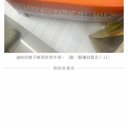
滷味的鍋子被用來煎牛排。（圖／翻攝自靠北7-11）