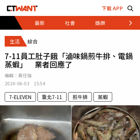
跳至主要內容區塊
下載 APP
最新
社會
娛樂
財經
生活
綜合
7-11員工肚子餓「滷味鍋煎牛排、電鍋
蒸蝦」 業者回應了
編輯：
黃任強
2024-06-03 15:54
7-ELEVEN
靠北7-11
煎牛排
蒸蝦