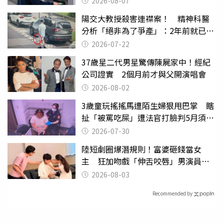
2026-08-07
陽交大教授殺害連襟案！ 精神科醫
分析「絕非為了爭產」：2年前就已言
行詭異
2026-07-22
37歲星二代男星驚傳陳屍家中！經紀
公司證實 2個月前才與父開演唱會
2026-08-02
3歲童玩搖搖馬遭陌生婦狠甩巴掌 瞎
扯「被罵吃屎」遭法官打臉判5月須入
監
2026-07-30
陸短劇圈爆潛規則！富婆砸錢當女
主 狂加吻戲「伸舌咬唇」男演員崩
潰
2026-08-03
Recommended by