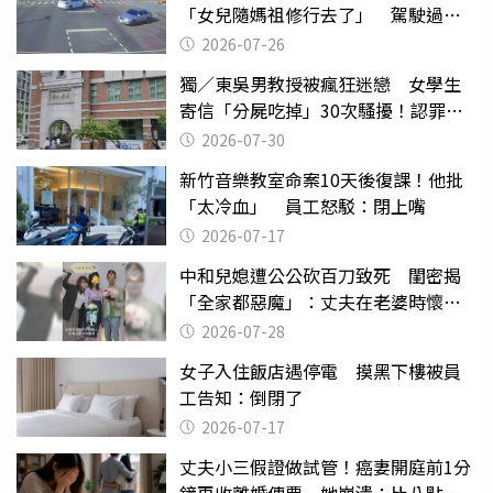
「女兒隨媽祖修行去了」 駕駛過失
致死判9月
2026-07-26
獨／東吳男教授被瘋狂迷戀 女學生
寄信「分屍吃掉」30次騷擾！認罪免
關
2026-07-30
新竹音樂教室命案10天後復課！他批
「太冷血」 員工怒駁：閉上嘴
2026-07-17
中和兒媳遭公公砍百刀致死 閨密揭
「全家都惡魔」：丈夫在老婆時懷孕
摔東西
2026-07-28
女子入住飯店遇停電 摸黑下樓被員
工告知：倒閉了
2026-07-17
丈夫小三假證做試管！癌妻開庭前1分
鐘再收離婚傳票 她崩潰：比八點檔