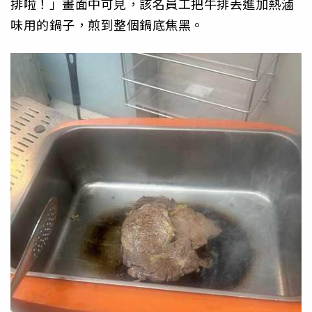
排啦！」畫面中可見，該名員工把牛排丟進加熱滷
味用的鍋子，煎到整個鍋底焦黑。