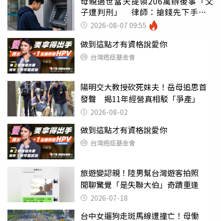
母親過世當天提領206萬辦後事「父
子遭判刑」 律師：搶錢先下手是
罪
2026-08-07 09:55
做到這點才有資格說愛你
台灣癌症基金會
陽明交大教授砍死妹夫！岳母追思首
發聲 揭11年經營真相駁「爭產」
2026-08-02
做到這點才有資格說愛你
台灣癌症基金會
旅遊變認親！陸男幫台灣遊客拍照
閒聊驚覺「是失聯大伯」奇蹟重逢
2026-07-18
台中女遛狗走斑馬線遭撞亡！母慟