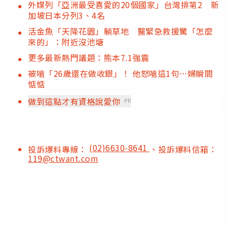
外媒列「亞洲最受喜愛的20個國家」台灣排第2 新
加坡日本分列3、4名
活金魚「天降花園」躺草地 醫緊急救援驚「怎麼
來的」：附近沒池塘
更多最新熱門議題：熊本7.1強震
被嗆「26歲還在做收銀」！ 他怒嗆這1句…婦瞬間
惦惦
做到這點才有資格說愛你
PR
(02)6630-8641
投訴爆料專線：
、投訴爆料信箱：
119@ctwant.com