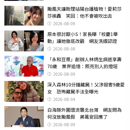
颱風天讓助理站陽台護植物！愛莉莎
莎挨轟 笑回：他不會被吹出去
2026-08-09
原本很討厭小S！家長曝「校慶1舉
動」讓她徹底改觀 網友洗版認證
2026-08-08
「永和豆漿」創辦人林炳生病逝享壽
70歲 業界追憶：照亮別人的燈塔
2026-08-09
深入森林10分鐘藏屍！父涉殺害9歲愛
女 恐怖藏屍手法全曝光
2026-08-04
白海豚外圍環流襲北台灣 網友問為
何沒放颱風假 蔣萬安回應了
2026-08-09