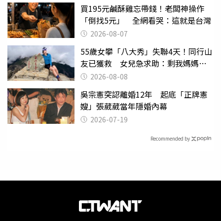
買195元鹹酥雞忘帶錢！老闆神操作
「倒找5元」 全網看哭：這就是台灣
2026-08-07
55歲女攀「八大秀」失聯4天！同行山
友已獲救 女兒急求助：剩我媽媽還
沒找到
2026-08-08
吳宗憲突認離婚12年 起底「正牌憲
嫂」張葳葳當年隱婚內幕
2026-07-19
Recommended by