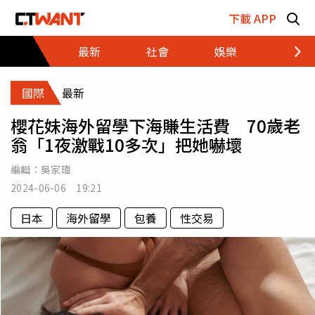
跳至主要內容區塊
下載 APP
最新
社會
娛樂
財經
國際
最新
櫻花妹海外留學下海賺生活費 70歲老
翁「1夜激戰10多次」把她嚇壞
編輯：
吳家瑋
2024-06-06 19:21
日本
海外留學
包養
性交易