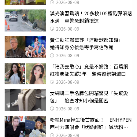
也帶回家
2026-08-09
漢光演習驚魂！20多枚105榴砲彈滾落
水溝 軍警急封鎖搶運
2026-08-09
黃仁勳狂讚華莎「連新歌都知道」
她得知身分後急寄手寫信致謝
2026-08-09
「陪我去散心」竟是不歸路！百萬網
紅雅典娜失蹤3年 驚傳遭綁架滅口
2026-08-09
女網購二手名牌包開箱驚見「失蹤愛
包」 追查才知小偷是閨密
2026-08-09
粉絲Mina輕生後首露面！ ENHYPEN
西村力演唱會「狀態超好」喊話粉
絲：我們心意相通
2026-08-09