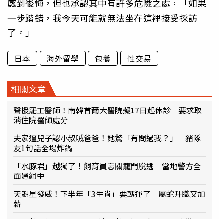
感到後悔，但也承認其中有許多危險之處，「如果
一步踏錯，我今天可能就無法坐在這裡接受採訪
了。」
日本
海外留學
包養
性交易
相關文章
聲援罷工醫師！南韓首爾大醫院擬17日起休診 要求取
消住院醫師處分
夫家逼兒子認小叔喊爸爸！她驚「有問過我？」 豬隊
友1句話全場炸鍋
「水豚君」越獄了！飼育員忘關籠門脫逃 當地警方全
面通緝中
天魁星發威！下半年「3生肖」要轉運了 屬蛇升職又加
薪