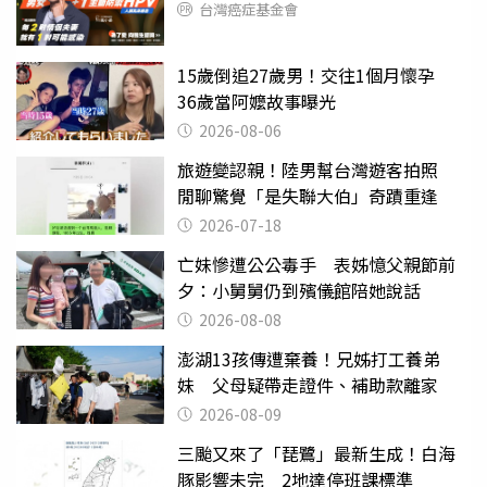
台灣癌症基金會
15歲倒追27歲男！交往1個月懷孕
36歲當阿嬤故事曝光
2026-08-06
旅遊變認親！陸男幫台灣遊客拍照
閒聊驚覺「是失聯大伯」奇蹟重逢
2026-07-18
亡妹慘遭公公毒手 表姊憶父親節前
夕：小舅舅仍到殯儀館陪她說話
2026-08-08
澎湖13孩傳遭棄養！兄姊打工養弟
妹 父母疑帶走證件、補助款離家
2026-08-09
三颱又來了「琵鷺」最新生成！白海
豚影響未完 2地達停班課標準