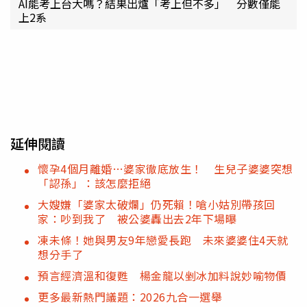
AI能考上台大嗎？結果出爐「考上但不多」 分數僅能
上2系
延伸閱讀
懷孕4個月離婚…婆家徹底放生！ 生兒子婆婆突想
「認孫」：該怎麼拒絕
大嫂嫌「婆家太破爛」仍死賴！嗆小姑別帶孩回
家：吵到我了 被公婆轟出去2年下場曝
凍未條！她與男友9年戀愛長跑 未來婆婆住4天就
想分手了
預言經濟溫和復甦 楊金龍以剉冰加料說妙喻物價
更多最新熱門議題：2026九合一選舉