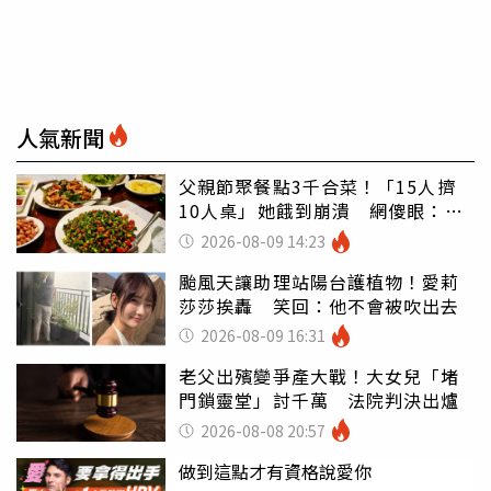
人氣新聞
父親節聚餐點3千合菜！「15人擠
10人桌」她餓到崩潰 網傻眼：讓
店家看笑話
2026-08-09 14:23
颱風天讓助理站陽台護植物！愛莉
莎莎挨轟 笑回：他不會被吹出去
2026-08-09 16:31
老父出殯變爭產大戰！大女兒「堵
門鎖靈堂」討千萬 法院判決出爐
2026-08-08 20:57
做到這點才有資格說愛你