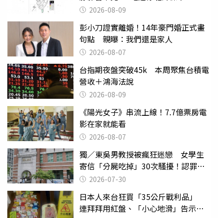
2026-08-09
彭小刀證實離婚！14年豪門婚正式畫
句點 親曝：我們還是家人
2026-08-07
台指期夜盤突破45k 本周聚焦台積電
營收＋鴻海法說
2026-08-09
《陽光女子》串流上線！7.7億票房電
影在家就能看
2026-08-07
獨／東吳男教授被瘋狂迷戀 女學生
寄信「分屍吃掉」30次騷擾！認罪免
關
2026-07-30
日本人來台狂買「35公斤戰利品」
連拜拜用紅盤、「小心地滑」告示牌