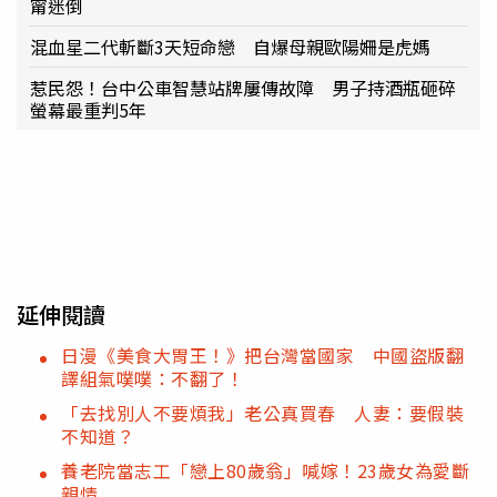
甯迷倒
混血星二代斬斷3天短命戀 自爆母親歐陽姍是虎媽
惹民怨！台中公車智慧站牌屢傳故障 男子持酒瓶砸碎
螢幕最重判5年
延伸閱讀
日漫《美食大胃王！》把台灣當國家 中國盜版翻
譯組氣噗噗：不翻了！
「去找別人不要煩我」老公真買春 人妻：要假裝
不知道？
養老院當志工「戀上80歲翁」喊嫁！23歲女為愛斷
親情