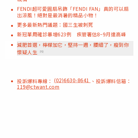
FENDI超可愛圓扇吊飾「FENDI FAN」真的可以扇
出涼風！絕對是最消暑的精品小物！
更多最新熱門議題：國三生被刺死
新冠單周確診暴增623例 疾管署估8~9月達高峰
減肥首選，檸檬加它，堅持一週，腰細了，瘦到你
懷疑人生
PR
(02)6630-8641
投訴爆料專線：
、投訴爆料信箱：
119@ctwant.com