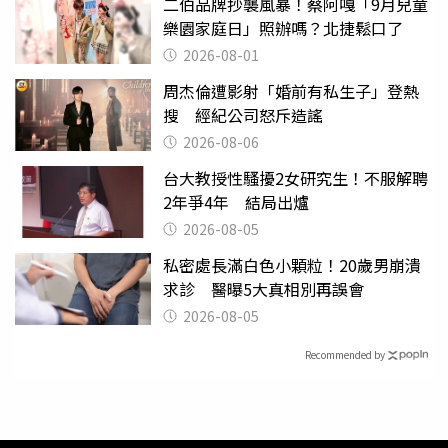
二伯品牌抄襲風暴！蔡阿嘎「9月兒童
樂園家庭日」照辦嗎？北捷鬆口了
2026-08-01
周杰倫遭影射「婚前有私生子」登熱
搜 經紀公司怒斥造謠
2026-08-06
台大教授性騷擾2女研究生！不服解聘
2年爭4年 結局出爐
2026-08-05
私密處長滿白色小顆粒！20歲男崩潰
求診 醫曝5大真相別再誤會
2026-08-05
Recommended by