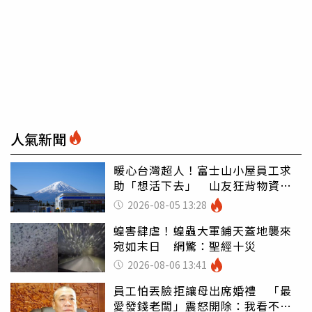
人氣新聞
暖心台灣超人！富士山小屋員工求
助「想活下去」 山友狂背物資上
山：台灣真的是寶島
2026-08-05 13:28
蝗害肆虐！蝗蟲大軍鋪天蓋地襲來
宛如末日 網驚：聖經十災
2026-08-06 13:41
員工怕丟臉拒讓母出席婚禮 「最
愛發錢老闆」震怒開除：我看不起