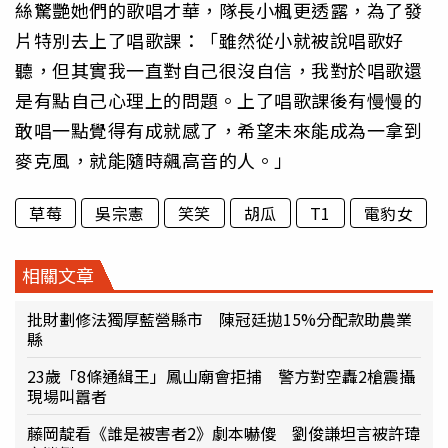
絲驚艷她們的歌唱才華，隊長小楓更透露，為了發
片特別去上了唱歌課：「雖然從小就被說唱歌好
聽，但其實我一直對自己很沒自信，我對於唱歌還
是有點自己心理上的問題。上了唱歌課後有慢慢的
敢唱一點覺得有成就感了，希望未來能成為一拿到
麥克風，就能隨時飆高音的人。」
草莓
吳宗憲
笑笑
胡瓜
T1
電豹女
相關文章
批財劃修法獨厚藍營縣市 陳冠廷拋15%分配款助農業
縣
23歲「8條通緝王」鳳山廟會拒捕 警方對空轟2槍震攝
現場叫囂者
藤岡靛看《誰是被害者2》劇本嚇傻 劉俊謙坦言被許瑋