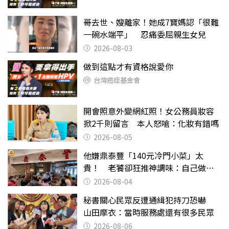
哥去世、嫂離家！她成7寶媽認「很難
一碗水端平」 忍痛委屈親生女兒
2026-08-03
做到這點才有資格說愛你
台灣癌症基金會
開會照意外變網紅照！女公務員妝容
掀2千則留言 本人怒嗆：化妝有錯嗎
2026-08-05
他嫌鼎泰豐「140元冷門小菜」太
貴！ 老饕卻狂推神調味：自己做不
出來
2026-08-04
秘書關心民眾反遭通緝犯持刀恐嚇
山田摩衣：當時服務處還有很多民眾
2026-08-06