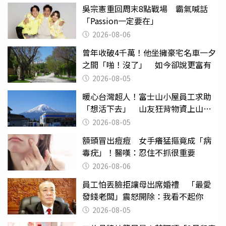
吳宗憲重回周末8點戰場 霸氣喊話
「Passion一定要在」
2026-08-06
曾年收破4千萬！他坐擁豪宅名車一夕
之間「啪！沒了」 如今卻說更富有
2026-08-05
暖心台灣超人！富士山小屋員工求助
「想活下去」 山友狂背物資上山：
台灣真的是寶島
2026-08-05
額頭冒出痘痘 女手癢猛摳竟成「病
毒疣」！醫嘆：忍住不抓很重要
2026-08-06
員工怕丟臉拒讓母出席婚禮 「最愛
發錢老闆」震怒開除：我看不起你
2026-08-05