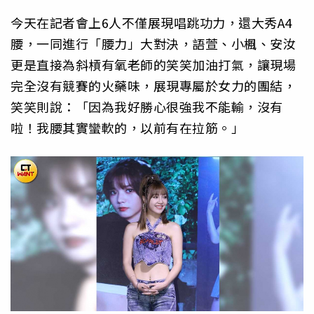
今天在記者會上6人不僅展現唱跳功力，還大秀A4
腰，一同進行「腰力」大對決，語萱、小楓、安汝
更是直接為斜槓有氧老師的笑笑加油打氣，讓現場
完全沒有競賽的火藥味，展現專屬於女力的團結，
笑笑則說：「因為我好勝心很強我不能輸，沒有
啦！我腰其實蠻軟的，以前有在拉筋。」