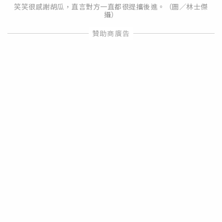
笑笑很感謝胡瓜，直言對方一直都很提攜後進。（圖／林士傑
攝）