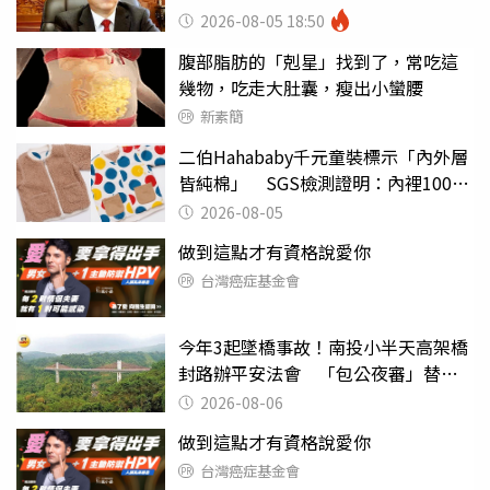
你
2026-08-05 18:50
腹部脂肪的「剋星」找到了，常吃這
幾物，吃走大肚囊，瘦出小蠻腰
新素簡
二伯Hahababy千元童裝標示「內外層
皆純棉」 SGS檢測證明：內裡100%
聚酯纖維
2026-08-05
做到這點才有資格說愛你
台灣癌症基金會
今年3起墜橋事故！南投小半天高架橋
封路辦平安法會 「包公夜審」替亡
魂伸冤
2026-08-06
做到這點才有資格說愛你
台灣癌症基金會