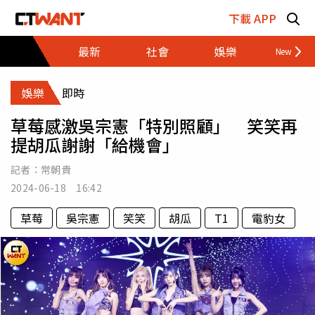
跳至主要內容區塊
下載 APP
最新
社會
娛樂
財經
娛樂
即時
草莓感激吳宗憲「特別照顧」 笑笑再
提胡瓜謝謝「給機會」
記者：
常朝貴
2024-06-18 16:42
草莓
吳宗憲
笑笑
胡瓜
T1
電豹女