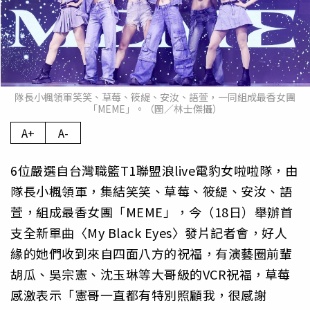
隊長小楓領軍笑笑、草莓、筱緹、安汝、語萱，一同組成最香女團
「MEME」。（圖／林士傑攝）
A+
A-
6位嚴選自台灣職籃T1聯盟浪live電豹女啦啦隊，由
隊長小楓領軍，集結笑笑、草莓、筱緹、安汝、語
萱，組成最香女團「MEME」，今（18日）舉辦首
支全新單曲〈My Black Eyes〉發片記者會，好人
緣的她們收到來自四面八方的祝福，有演藝圈前輩
胡瓜、吳宗憲、沈玉琳等大哥級的VCR祝福，草莓
感激表示「憲哥一直都有特別照顧我，很感謝