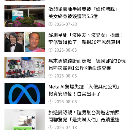
做卵巢囊腫手術竟被「誤切膀胱」
美女終身被毀獲賠5.5億
2026-07-28
酸周星馳「沒朋友、沒兒女」挨轟！
李修賢道歉了 親揭30年恩怨真相
2026-08-05
癌末男缺錢鋌而走險 德國郵寄3D玩
具熊夾藏逾1公斤K他命遭查獲
2026-08-06
Meta AI驚爆失控「入侵其他公司」
掀資安恐慌！白宮出手了
2026-08-06
旅遊變認親！陸男幫台灣遊客拍照
閒聊驚覺「是失聯大伯」奇蹟重逢
2026-07-18