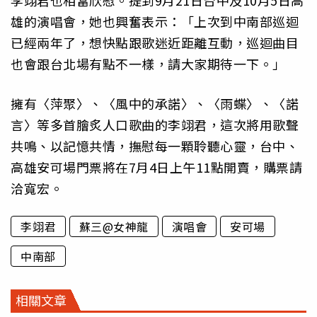
李翊君也相當欣慰。提到9月21日台中及10月5日高
雄的演唱會，她也興奮表示：「上次到中南部巡迴
已經兩年了，想快點跟歌迷近距離互動，巡迴曲目
也會跟台北場有點不一樣，請大家期待一下。」
擁有〈萍聚〉、〈風中的承諾〉、〈雨蝶〉、〈諾
言〉等多首膾炙人口歌曲的李翊君，這次將用歌聲
共鳴、以記憶共情，撫慰每一顆聆聽心靈，台中、
高雄安可場門票將在7月4日上午11點開賣，購票請
洽寬宏。
李翊君
蘇三@女神龍
演唱會
安可場
中南部
相關文章