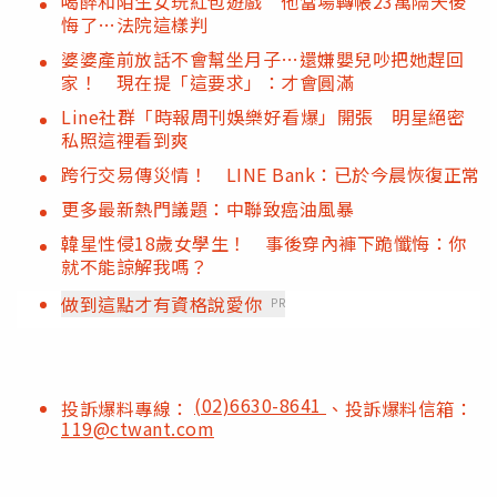
喝醉和陌生女玩紅包遊戲 他當場轉帳23萬隔天後
悔了…法院這樣判
婆婆產前放話不會幫坐月子…還嫌嬰兒吵把她趕回
家！ 現在提「這要求」：才會圓滿
Line社群「時報周刊娛樂好看爆」開張 明星絕密
私照這裡看到爽
跨行交易傳災情！ LINE Bank：已於今晨恢復正常
更多最新熱門議題：中聯致癌油風暴
韓星性侵18歲女學生！ 事後穿內褲下跪懺悔：你
就不能諒解我嗎？
做到這點才有資格說愛你
PR
(02)6630-8641
投訴爆料專線：
、投訴爆料信箱：
119@ctwant.com