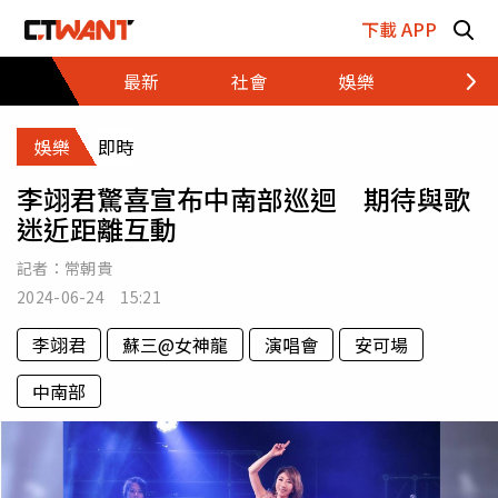
跳至主要內容區塊
下載 APP
最新
社會
娛樂
財經
娛樂
即時
李翊君驚喜宣布中南部巡迴 期待與歌
迷近距離互動
記者：
常朝貴
2024-06-24 15:21
李翊君
蘇三@女神龍
演唱會
安可場
中南部