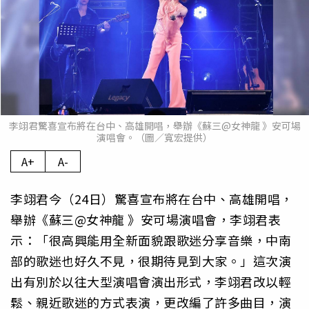
李翊君驚喜宣布將在台中、高雄開唱，舉辦《蘇三@女神龍 》安可場
演唱會。（圖／寬宏提供）
A+
A-
李翊君今（24日）驚喜宣布將在台中、高雄開唱，
舉辦《蘇三@女神龍 》安可場演唱會，李翊君表
示：「很高興能用全新面貌跟歌迷分享音樂，中南
部的歌迷也好久不見，很期待見到大家。」這次演
出有別於以往大型演唱會演出形式，李翊君改以輕
鬆、親近歌迷的方式表演，更改編了許多曲目，演