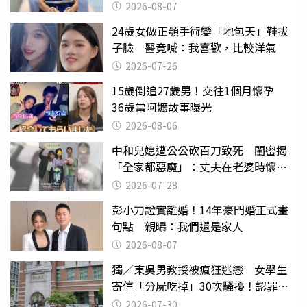
2026-08-07
24歲女做正顎手術變「地包天」鞋拔
子臉 醫竟喊：我喜歡，比較洋氣
2026-07-26
15歲倒追27歲男！交往1個月懷孕
36歲當阿嬤故事曝光
2026-08-06
中和兒媳遭公公砍百刀致死 閨密揭
「全家都惡魔」：丈夫在老婆時懷孕
摔東西
2026-07-28
彭小刀證實離婚！14年豪門婚正式畫
句點 親曝：我們還是家人
2026-08-07
獨／東吳男教授被瘋狂迷戀 女學生
寄信「分屍吃掉」30次騷擾！認罪免
關
2026-07-30