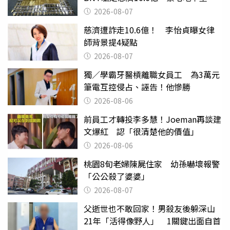
挖出乾鮑金庫
2026-08-07
慈濟遭詐走10.6億！ 李怡貞曝女律
師背景提4疑點
2026-08-07
獨／學霸牙醫槓離職女員工 為3萬元
筆電互控侵占、誣告！他慘勝
2026-08-06
前員工才轉投李多慧！Joeman再談建
文爆紅 認「很清楚他的價值」
2026-08-06
桃園8旬老婦陳屍住家 幼孫嚇壞報警
「公公殺了婆婆」
2026-08-07
父逝世也不敢回家！男殺友後躲深山
21年「活得像野人」 1關鍵出面自首