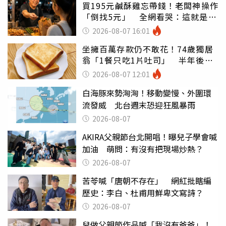
買195元鹹酥雞忘帶錢！老闆神操作
「倒找5元」 全網看哭：這就是台
灣
2026-08-07 16:01
坐擁百萬存款仍不敢花！74歲獨居
翁「1餐只吃1片吐司」 半年後暴
瘦嚇壞女兒
2026-08-07 12:01
白海豚來勢洶洶！移動變慢、外圍環
流發威 北台週末恐迎狂風暴雨
2026-08-07
AKIRA父親節台北開唱！曝兒子學會喊
加油 萌問：有沒有把現場炒熱？
2026-08-07
苦苓喊「唐朝不存在」 網紅批瞎編
歷史：李白、杜甫用鮮卑文寫詩？
2026-08-07
兒做父親節作品喊「我沒有爸爸」！