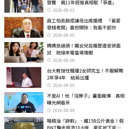
發聲 揭11年經營真相駁「爭產」
2026-08-02
員工怕丟臉拒讓母出席婚禮 「最愛
發錢老闆」震怒開除：我看不起你
2026-08-05
媽媽急過頭！瞞女兒投履歷還安排面
試 她接來電當場傻眼
2026-08-06
台大教授性騷擾2女研究生！不服解聘
2年爭4年 結局出爐
2026-08-05
不是AI！他「沒脖子」畫面瘋傳 真相
曝光網看呆
2026-08-04
喝精油「辟穀」、藏158公斤黃金！假
BNT騙走慈濟10.6億 豪宅地下室竟