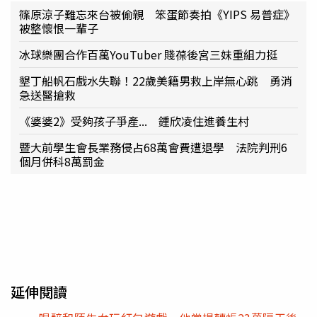
篠原涼子難忘來台被偷親 笨蛋節奏拍《YIPS 易普症》
被整懷恨一輩子
冰球樂團合作百萬YouTuber 賤葆後宮三妹重組力挺
墾丁船帆石戲水失聯！22歲美籍男救上岸無心跳 勇消
急送醫搶救
《婆婆2》受夠孩子爭產... 鍾欣凌住進養生村
暨大前學生會長業務侵占68萬會費遭退學 法院判刑6
個月併科8萬罰金
延伸閱讀