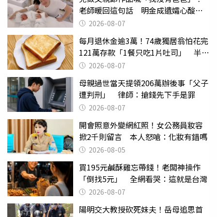
老師暖回這句話 明金成遺孀心酸惹
淚
2026-08-07
每月退休金逾3萬！74歲獨居翁怕花完
121萬存款「1餐只吃1片吐司」 半年
後暴瘦嚇壞女兒
2026-08-07
母親過世當天提領206萬辦後事「父子
遭判刑」 律師：搶錢先下手是罪
2026-08-07
開會照意外變網紅照！女公務員妝容
掀2千則留言 本人怒嗆：化妝有錯嗎
2026-08-05
買195元鹹酥雞忘帶錢！老闆神操作
「倒找5元」 全網看哭：這就是台灣
2026-08-07
陽明交大教授砍死妹夫！岳母追思首