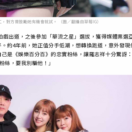
，對方曾鼓勵她有機會就試。 （圖／翻攝自草莓IG）
年拍戲出道，之後參加「華流之星」選拔，獲得媒體票選
平。約4年前，她正值分手低潮，想轉換跑道，意外發現
自己是《娛樂百分百》的忠實粉絲，讓羅志祥十分驚訝
多粉絲，要我別騙他！」