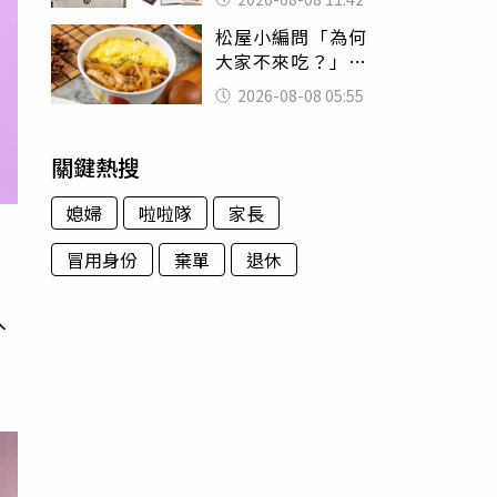
188萬付現購買
松屋小編問「為何
大家不來吃？」
一票人點出3大問
2026-08-08 05:55
題：滿手好牌打到
爛
關鍵熱搜
媳婦
啦啦隊
家長
冒用身份
棄單
退休
入
園