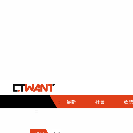
社會首頁
娛樂首頁
財經首頁
政
:::
最新
社會
娛
時事
即時
熱線
:::
直擊
大條
人物
調查
專題
３Ｃ