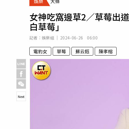
娛樂
大條
人物
汽車
女神吃窩邊草2／草莓出
專欄
白草莓」
房產新勢力
記者：
娛樂組
2024-06-26 06:00
電豹女
草莓
蘇云鈺
陳孝榕
Next