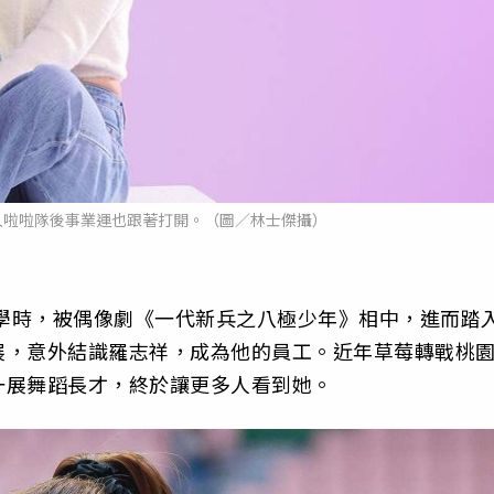
入啦啦隊後事業運也跟著打開。（圖／林士傑攝）
在學時，被偶像劇《一代新兵之八極少年》相中，進而踏
展，意外結識羅志祥，成為他的員工。近年草莓轉戰桃
一展舞蹈長才，終於讓更多人看到她。