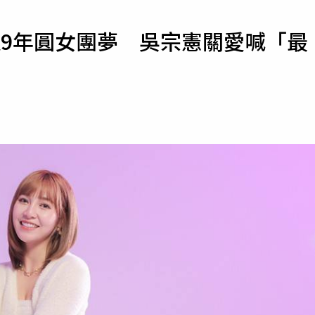
寵物
道9年圓女團夢 吳宗憲關愛喊「最
運勢
運動
梅酒