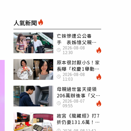
人氣新聞
亡妹慘遭公公毒
手 表姊憶父親節
2026-08-08
前夕：小舅舅仍到
12:30
殯儀館陪她說話
原本很討厭小S！家
長曝「校慶1舉動」
2026-08-08
讓她徹底改觀 網
11:03
友洗版認證
母親過世當天提領
206萬辦後事「父子
2026-08-07
遭判刑」 律師：
09:55
搶錢先下手是罪
故宮《龍藏經》打7
折仍要131.6萬！
店員曝：有人原價
2026-08-08 11:42