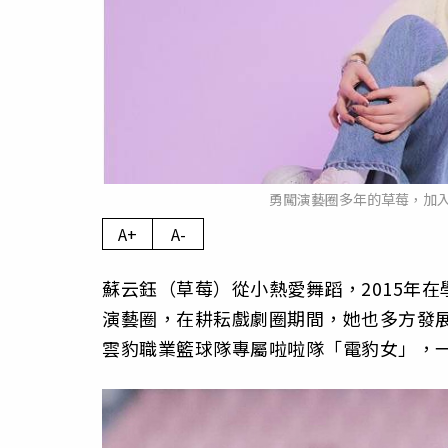
勇闖演藝圈多年的草莓，加
A+
A-
蘇云鈺（草莓）從小熱愛舞蹈，2015年
演藝圈，在耕耘戲劇圈期間，她也多方發
雲豹職業籃球隊專屬啦啦隊「電豹女」，