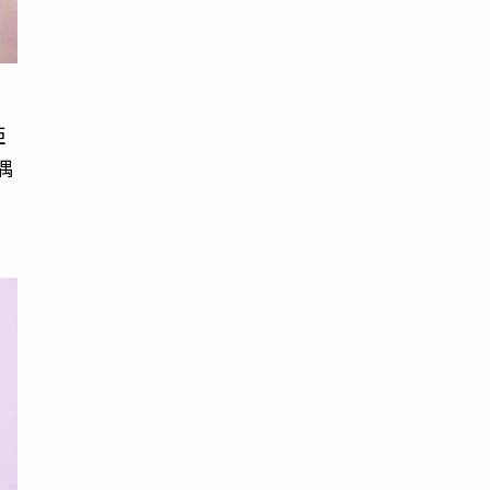
亞
偶
：