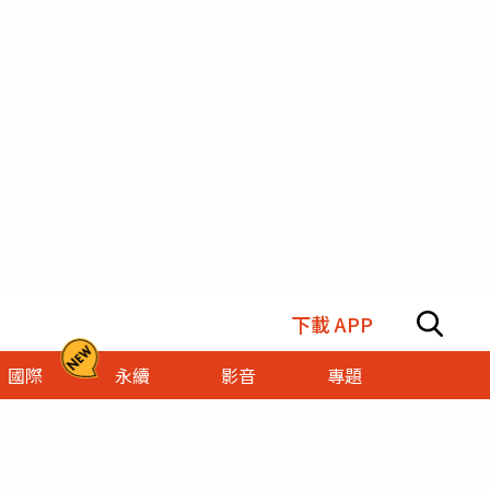
下載 APP
國際
永續
影音
專題