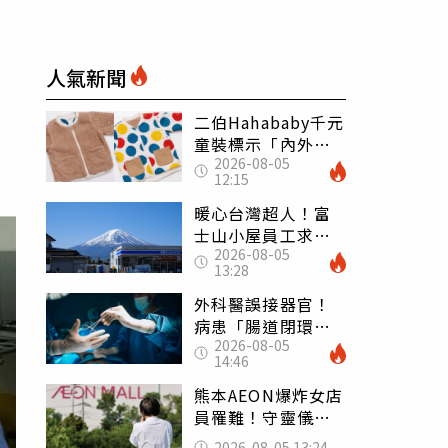
人氣新聞
二伯Hahababy千元
童裝標示「內外層
2026-08-05
皆純棉」 SGS檢
12:15
測證明：內裡100%
聚酯纖維
暖心台灣超人！富
士山小屋員工求助
2026-08-05
「想活下去」 山
13:28
友狂背物資上山：
台灣真的是寶島
外科醫誤接器官！
病患「腸道閉環」
2026-08-05
無法排便險死 同
14:46
行看傻：糟糕至極
熊本AEON爆炸女店
員罹難！守靈儀式
擺純白婚紗 「妻
2026-08-05 13:24