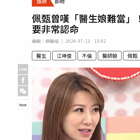
娛樂
即時
人物
汽車
佩甄曾嘆「醫生娘難當」
專欄
要非常認命
房產新勢力
編輯：
網編組
2024-07-13 15:42
醫生
江坤俊
不倫
醫師娘
佩甄
Next