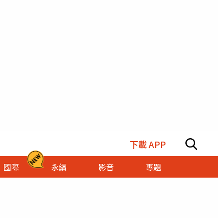
下載 APP
國際
永續
影音
專題