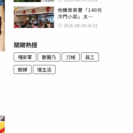
已不在身邊」他淚
他嫌鼎泰豐「140元
喊：無法想像
冷門小菜」太
貴！ 老饕卻狂推
2026-08-04 16:23
神調味：自己做不
出來
關鍵熱搜
嘎家軍
獸醫乃
刀械
員工
媳婦
慢生活
仍
，