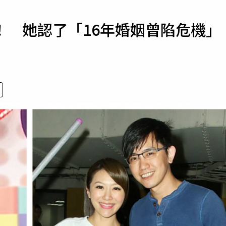
寵物
！ 她認了「16年婚姻曾陷危機」
運勢
運動
梅酒