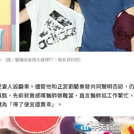
。（圖／翻攝自金牌大健諜YT、報系資料照）
愛妻人設翻車。儘管他和正宮劉藺秦發共同聲明否認，
佩甄，先前就曾感嘆醫師娘難當，直言醫師尪工作繁忙
視為「得了便宜還賣乖」。