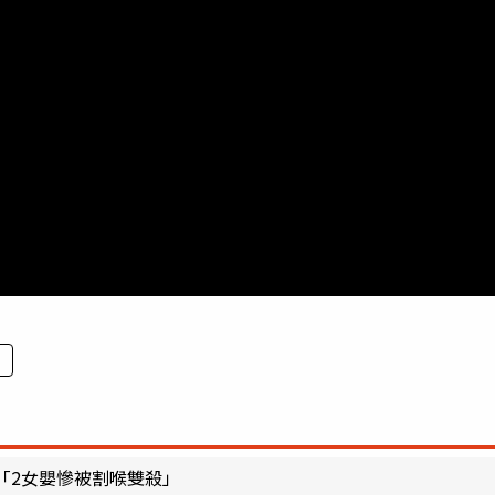
「2女嬰慘被割喉雙殺」