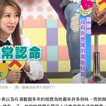
常認命。（圖／翻攝自金牌大健諜YT）
外表以及在演藝圈多年的經歷為她贏來許多粉絲，而她
滿，擁有一子一女的她時常在節目上分享家庭生活的趣事