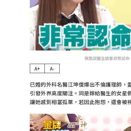
佩甄說醫生娘要非常認命
A+
A-
已婚的外科名醫江坤俊爆出不倫護理師，
引發外界高度關注。同是嫁給醫生的女星
讓她感到相當孤單，若因此抱怨，還會被