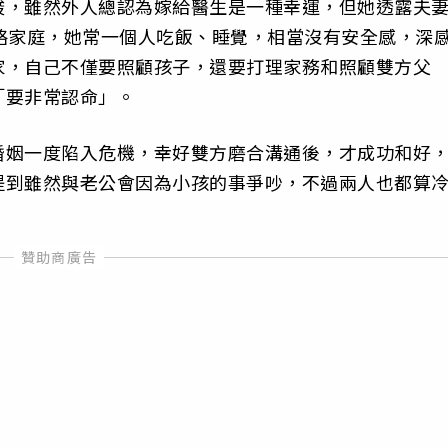
酸，雖然外人總認為嫁給醫生是一種幸運，但她透露夫
略家庭，她常一個人吃飯、睡覺，相當沒有安全感，深
家，自己不僅要照顧孩子，還要打理家務和照顧雙方父
「要非常認命」。
婚姻一度陷入危機，幸好雙方磨合溝通後，才成功和好
提到雖然與老公會因為小孩的事爭吵，不過兩人也都算