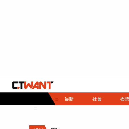
社會首頁
娛樂首頁
財經首頁
政
:::
最新
社會
娛
時事
即時
熱線
:::
直擊
大條
人物
調查
專題
３Ｃ