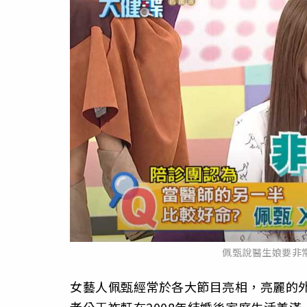
佩甄說醫生娘要非
女藝人佩甄經常於各大節目亮相，亮麗的
老公王祚軒在2008年結婚後家庭生活美