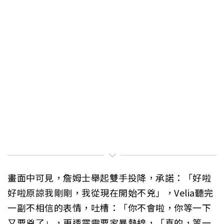
畫面中可見，詹姆士舉起雙手投降，承諾：「好啦
好啦原諒我剛剛，我從現在開始不兇」，Velia聽完
一副不相信的表情，吐槽：「你不會啦，你等一下
又要兇了」，更透露需要家暴熱線，「真的，等一