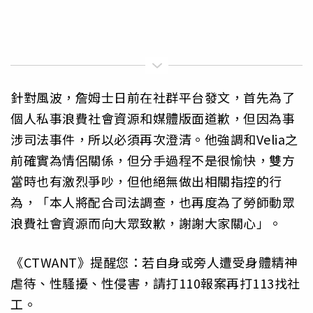
針對風波，詹姆士日前在社群平台發文，首先為了
個人私事浪費社會資源和媒體版面道歉，但因為事
涉司法事件，所以必須再次澄清。他強調和Velia之
前確實為情侶關係，但分手過程不是很愉快，雙方
當時也有激烈爭吵，但他絕無做出相關指控的行
為，「本人將配合司法調查，也再度為了勞師動眾
浪費社會資源而向大眾致歉，謝謝大家關心」。
《CTWANT》提醒您：若自身或旁人遭受身體精神
虐待、性騷擾、性侵害，請打110報案再打113找社
工。