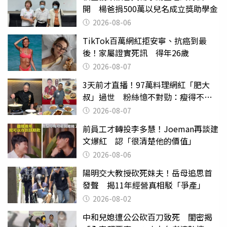
開 楊爸捐500萬以兒名成立獎助學金
2026-08-06
TikTok百萬網紅拒安寧、抗癌到最
後！家屬證實死訊 得年26歲
2026-08-07
3天前才直播！97萬料理網紅「肥大
叔」過世 粉絲憶不對勁：瘦得不合
理
2026-08-07
前員工才轉投李多慧！Joeman再談建
文爆紅 認「很清楚他的價值」
2026-08-06
陽明交大教授砍死妹夫！岳母追思首
發聲 揭11年經營真相駁「爭產」
2026-08-02
中和兒媳遭公公砍百刀致死 閨密揭