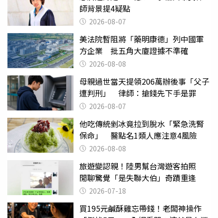
師背景提4疑點
2026-08-07
美法院暫阻將「藥明康德」列中國軍
方企業 批五角大廈證據不準確
2026-08-08
母親過世當天提領206萬辦後事「父子
遭判刑」 律師：搶錢先下手是罪
2026-08-07
他吃傳統剉冰竟拉到脫水「緊急洗腎
保命」 醫點名1類人應注意4風險
2026-08-08
旅遊變認親！陸男幫台灣遊客拍照
閒聊驚覺「是失聯大伯」奇蹟重逢
2026-07-18
買195元鹹酥雞忘帶錢！老闆神操作