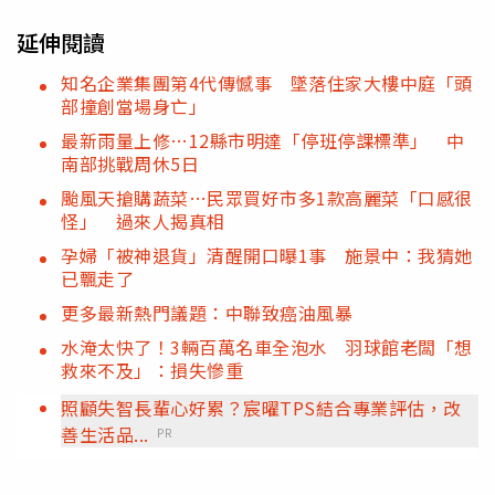
延伸閱讀
知名企業集團第4代傳憾事 墜落住家大樓中庭「頭
部撞創當場身亡」
最新雨量上修…12縣市明達「停班停課標準」 中
南部挑戰周休5日
颱風天搶購蔬菜…民眾買好市多1款高麗菜「口感很
怪」 過來人揭真相
孕婦「被神退貨」清醒開口曝1事 施景中：我猜她
已飄走了
更多最新熱門議題：中聯致癌油風暴
水淹太快了！3輛百萬名車全泡水 羽球館老闆「想
救來不及」：損失慘重
照顧失智長輩心好累？宸曜TPS結合專業評估，改
善生活品...
PR