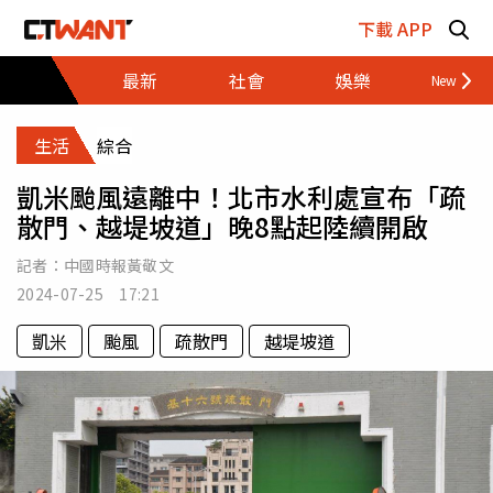
跳至主要內容區塊
下載 APP
最新
社會
娛樂
財經
生活
綜合
凱米颱風遠離中！北市水利處宣布「疏
散門、越堤坡道」晚8點起陸續開啟
記者：
中國時報黃敬文
2024-07-25 17:21
凱米
颱風
疏散門
越堤坡道