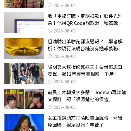
2026-08-04
收「重複訂購、定期扣款」郵件先別
急！他掃QR Code想取消 積蓄瞬間
蒸發
2026-08-08
粗油驗出苯駢芘卻沒通報？ 學者解
析：依現行法規台糖沒有通報義務
2026-08-08
陽明交大教授砍死妹夫！岳母追思首
發聲 揭11年經營真相駁「爭產」
2026-08-02
前員工才轉投李多慧！Joeman再談建
文爆紅 認「很清楚他的價值」
2026-08-06
女主播鏡頭前打瞌睡畫面瘋傳 背後
原因曝！觀眾挺她：辛苦了