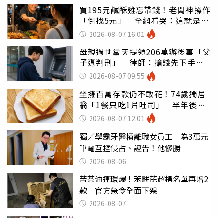
買195元鹹酥雞忘帶錢！老闆神操作
「倒找5元」 全網看哭：這就是台
灣
2026-08-07 16:01
母親過世當天提領206萬辦後事「父
子遭判刑」 律師：搶錢先下手是
罪
2026-08-07 09:55
坐擁百萬存款仍不敢花！74歲獨居
翁「1餐只吃1片吐司」 半年後暴
瘦嚇壞女兒
2026-08-07 12:01
獨／學霸牙醫槓離職女員工 為3萬元
筆電互控侵占、誣告！他慘勝
2026-08-06
苦茶油連環爆！苯駢芘超標名單再增2
款 官方急令全面下架
2026-08-07