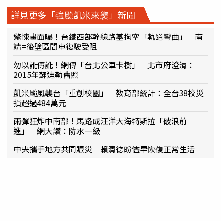
詳見更多「強颱凱米來襲」新聞
驚悚畫面曝！台鐵西部幹線路基掏空「軌道彎曲」 南
靖=後壁區間車復駛受阻
勿以訛傳訛！網傳「台北公車卡樹」 北市府澄清：
2015年蘇迪勒舊照
凱米颱風襲台「重創校園」 教育部統計：全台38校災
損超過484萬元
雨彈狂炸中南部！馬路成汪洋大海特斯拉「破浪前
進」 網大讚：防水一級
中央攜手地方共同賑災 賴清德盼儘早恢復正常生活