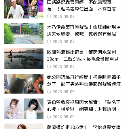
田路路怒轟曹雨婷「不配當理事
長」！點名姜厚任出面 本尊首度回
應了
2026-08-07
木乃伊命案再添疑點！命理師赴現場
遇天候驟變 驚喊：死者還有冤屈
2026-08-07
歐洲熱浪逼出奇景！萊茵河水深剩
19cm 二戰沉船、長毛象骨骸重見天
日
2026-08-07
她公開恐怖飛行經歷！搭機睡醒褲子
濕了 鄰座男趁熟睡猥褻還疑留體液
2026-08-05
寬魚營收衰退原因太誠實！「點名王
心凌、楊丞琳」網笑翻：財報透明度
滿分
2026-08-08
慈濟遭詐走10.6億！ 李怡貞曝女律