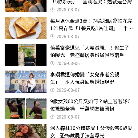
「倒找5元」 全網看哭：這就是台灣
2026-08-07
每月退休金逾3萬！74歲獨居翁怕花完
121萬存款「1餐只吃1片吐司」 半年
後暴瘦嚇壞女兒
2026-08-07
億萬富豪遭兒「大義滅親」！偷生子
怕曝光 竟盜鄰居身份辦假證落戶
2026-08-06
李翊君遭傳婚變「女兒非老公親
生」 本人現身回應婚姻現況
2026-08-07
9歲女孩60公斤又如何？站上啦啦隊C
位驚艷全場 千萬網友被圈粉
2026-08-07
深入森林10分鐘藏屍！父涉殺害9歲愛
女 恐怖藏屍手法全曝光