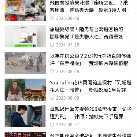
飛機餐發這果汁爆「廁所之亂」？乘
客崩潰：差點丟大臉 醫揭3類人別亂
喝
2026-08-08
旅遊變認親！陸男幫台灣遊客拍照
閒聊驚覺「是失聯大伯」奇蹟重逢
2026-07-18
以為在搭公車？2女拖行李箱直闖停機
坪「揮手攔機」 荒謬影片曝網傻眼
2026-08-09
YouTuber花19萬開箱度假村「到場遭
拒入住＋報警」 粉絲怒灌1星負評
2026-08-08
母親過世當天提領206萬辦後事「父子
遭判刑」 律師：搶錢先下手是罪
2026-08-07
台指期夜盤突破45k 本周聚焦台積電