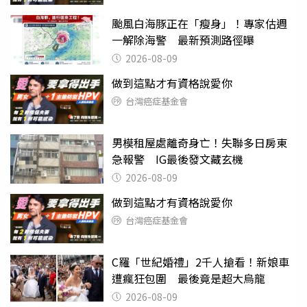
颱風白海豚正在「瘦身」！專家估週
一解除海警 最新預測路徑曝
2026-08-09
做到這點才有資格說愛你
台灣癌症基金會
男模租屋處離奇身亡！失聯多日房東
急報警 IG最後發文藏玄機
2026-08-09
做到這點才有資格說愛你
台灣癌症基金會
C羅「世紀婚禮」2千人搶看！新娘車
遭瘋狂包圍 最後竟是超大烏龍
2026-08-09