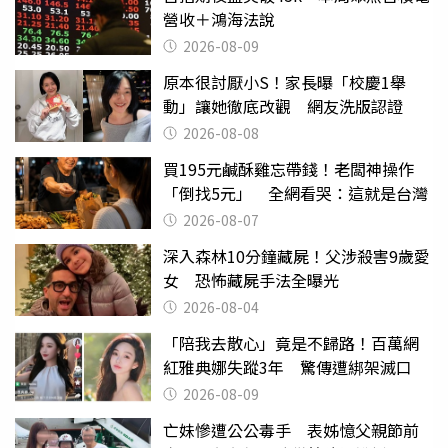
營收＋鴻海法說
2026-08-09
原本很討厭小S！家長曝「校慶1舉
動」讓她徹底改觀 網友洗版認證
2026-08-08
買195元鹹酥雞忘帶錢！老闆神操作
「倒找5元」 全網看哭：這就是台灣
2026-08-07
深入森林10分鐘藏屍！父涉殺害9歲愛
女 恐怖藏屍手法全曝光
2026-08-04
「陪我去散心」竟是不歸路！百萬網
紅雅典娜失蹤3年 驚傳遭綁架滅口
2026-08-09
亡妹慘遭公公毒手 表姊憶父親節前