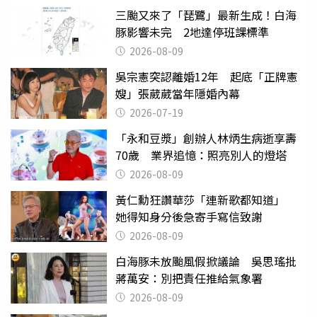
三颱又來了「琵鷺」最新生成！白海
豚影響未完 2地達停班課標準
2026-08-09
吳宗憲突認離婚12年 起底「正牌憲
嫂」張葳葳當年隱婚內幕
2026-07-19
「永和豆漿」創辦人林炳生病逝享壽
70歲 業界追憶：照亮別人的燈塔
2026-08-09
黃仁勳狂讚華莎「連新歌都知道」
她得知身分後急寄手寫信致謝
2026-08-09
白海豚未放颱風假掀議論 吳思瑤批
蔣萬安：別把責任推給氣象署
2026-08-09