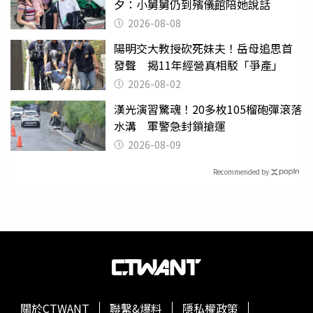
夕：小舅舅仍到殯儀館陪她說話
2026-08-08
陽明交大教授砍死妹夫！岳母追思首
發聲 揭11年經營真相駁「爭產」
2026-08-02
漢光演習驚魂！20多枚105榴砲彈滾落
水溝 軍警急封鎖搶運
2026-08-09
Recommended by
關於CTWANT
聯繫&爆料
隱私權政策