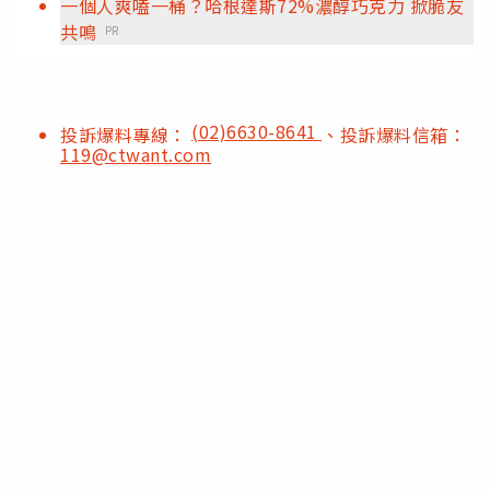
一個人爽嗑一桶？哈根達斯72%濃醇巧克力 掀脆友
共鳴
PR
(02)6630-8641
投訴爆料專線：
、投訴爆料信箱：
119@ctwant.com