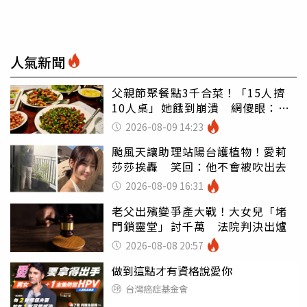
人氣新聞
父親節聚餐點3千合菜！「15人擠
10人桌」她餓到崩潰 網傻眼：讓
店家看笑話
2026-08-09 14:23
颱風天讓助理站陽台護植物！愛莉
莎莎挨轟 笑回：他不會被吹出去
2026-08-09 16:31
老父出殯變爭產大戰！大女兒「堵
門鎖靈堂」討千萬 法院判決出爐
2026-08-08 20:57
做到這點才有資格說愛你
台灣癌症基金會