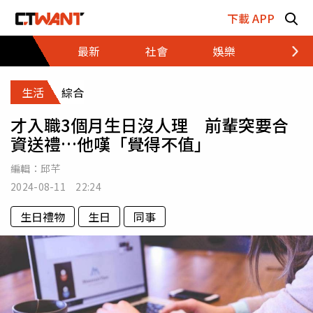
跳至主要內容區塊
下載 APP
最新
社會
娛樂
財經
生活
綜合
才入職3個月生日沒人理 前輩突要合
資送禮…他嘆「覺得不值」
編輯：
邱芊
2024-08-11 22:24
生日禮物
生日
同事