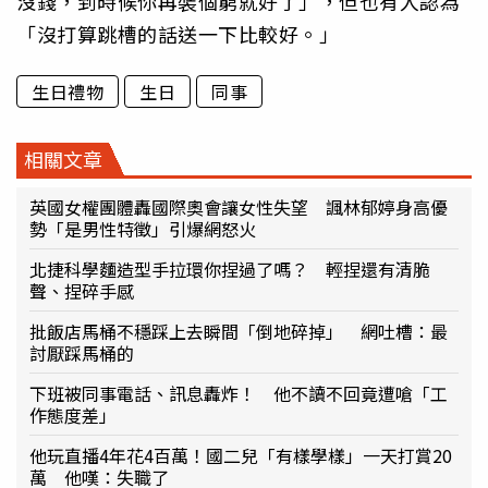
沒錢，到時候你再裝個窮就好了」，但也有人認為
「沒打算跳槽的話送一下比較好。」
生日禮物
生日
同事
相關文章
英國女權團體轟國際奧會讓女性失望 諷林郁婷身高優
勢「是男性特徵」引爆網怒火
北捷科學麵造型手拉環你捏過了嗎？ 輕捏還有清脆
聲、捏碎手感
批飯店馬桶不穩踩上去瞬間「倒地碎掉」 網吐槽：最
討厭踩馬桶的
下班被同事電話、訊息轟炸！ 他不讀不回竟遭嗆「工
作態度差」
他玩直播4年花4百萬！國二兒「有樣學樣」一天打賞20
萬 他嘆：失職了