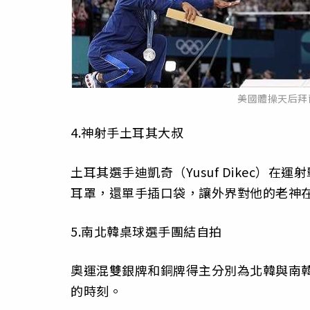
美國體操天后拜
4.神射手土耳其大叔
土耳其選手迪凱奇（Yusuf Dikec）
耳罩，還單手插口袋，讓外界對他的老神
5.南北韓桌球選手團結自拍
奧運混雙銀牌和銅牌得主分別為北韓與南
的時刻。