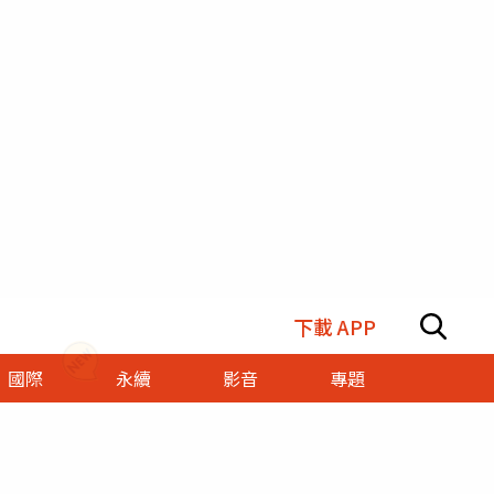
下載 APP
國際
永續
影音
專題