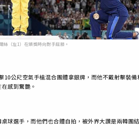
爾絲（左1）在頒獎時向對手屈膝。
在運射擊10公尺空氣手槍混合團體拿銀牌，而他不戴射擊裝備
在在感到驚艷。
韓桌球選手，而他們也合體自拍，被外界大讚是兩韓團