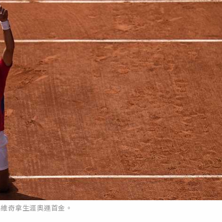
科維奇拿生涯奧運首金。