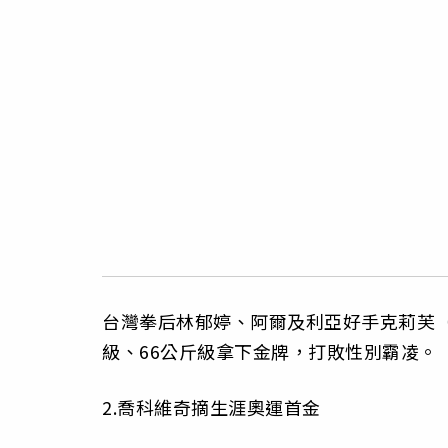
台灣拳后林郁婷、阿爾及利亞好手克莉芙（Im
級、66公斤級拿下金牌，打敗性別霸凌。
2.喬科維奇摘生涯奧運首金