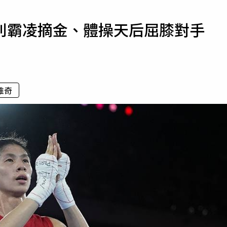
寵物
別霸凌摘金、體操天后屈膝對手
運勢
運動
梅酒
維奇