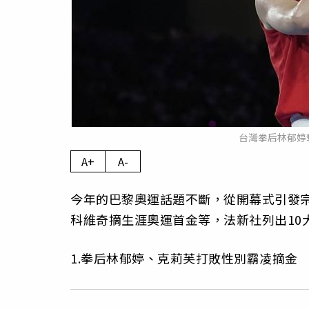
台灣拳后林郁婷
A+
A-
今年的巴黎奧運話題不斷，從開幕式引發
科維奇摘生涯奧運首金等，法新社列出10
1.拳后林郁婷、克莉芙打敗性別霸凌摘金