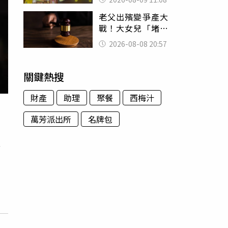
盤、「小心地滑」
老父出殯變爭產大
告示牌也帶回家
戰！大女兒「堵門
鎖靈堂」討千萬
2026-08-08 20:57
法院判決出爐
關鍵熱搜
財產
助理
聚餐
西梅汁
萬芳派出所
名牌包
喬