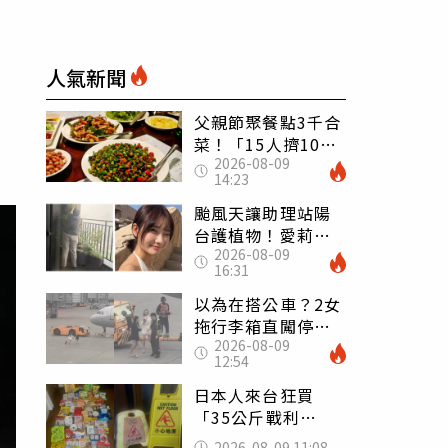
人氣新聞
父親節聚餐點3千合
菜！「15人擠10人
2026-08-09
桌」她餓到崩潰
14:23
網傻眼：讓店家看
笑話
颱風天讓助理站陽
台護植物！愛莉莎
2026-08-09
莎挨轟 笑回：他
16:31
不會被吹出去
以為在搭公車？2女
拖行李箱直闖停機
2026-08-09
坪「揮手攔機」
12:54
荒謬影片曝網傻眼
日本人來台狂買
「35公斤戰利
品」 連拜拜用紅
2026-08-09 11:08