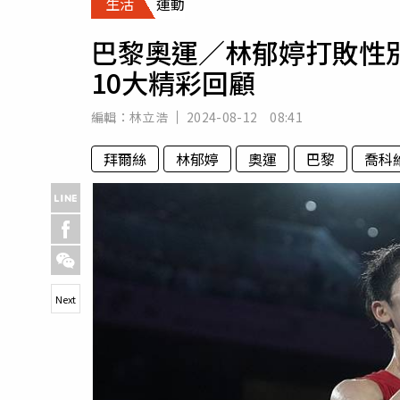
生活
運動
人物
汽車
巴黎奧運／林郁婷打敗性
專欄
10大精彩回顧
房產新勢力
編輯：
林立浩
2024-08-12 08:41
拜爾絲
林郁婷
奧運
巴黎
喬科
Next