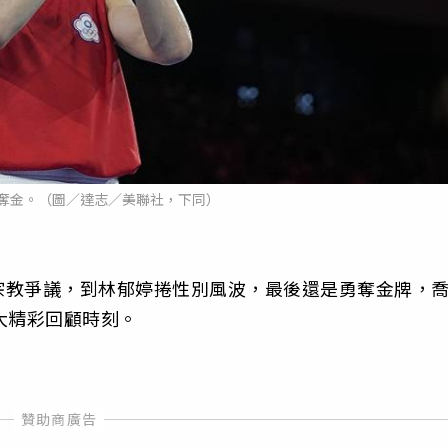
奪金。（圖／達志／美聯社，下同）
宗教爭議，到林郁婷捲性別風波，最後還是勇奪金牌，
大精彩回顧時刻。