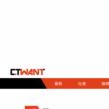
社會首頁
娛樂首頁
財經首頁
政
:::
最新
社會
娛
時事
即時
熱線
:::
直擊
大條
人物
調查
專題
３Ｃ