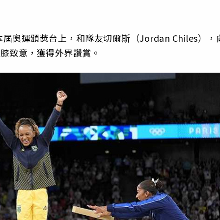
本屆奧運頒獎台上，和隊友切爾斯（Jordan Chiles），
e）屈膝致意，獲得外界讚賞。